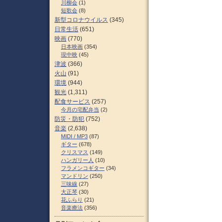
川柳会
(1)
短歌会
(8)
新型コロナウイルス
(345)
日常生活
(651)
映画
(770)
日本映画
(354)
現中映
(45)
津波
(366)
火山
(91)
環境
(944)
観光
(1,311)
配食サービス
(257)
今月の宅配弁当
(2)
防災・防犯
(752)
音楽
(2,638)
MIDI / MP3
(87)
ギター
(678)
クリスマス
(149)
ハンガリー人
(10)
フラメンコギター
(34)
マンドリン
(250)
三味線
(27)
大正琴
(30)
花ふらり
(21)
音楽療法
(356)