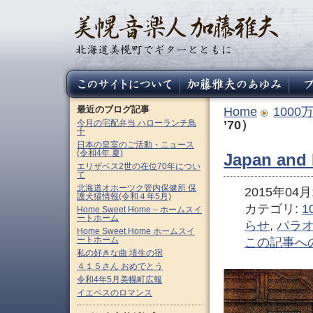
最近のブログ記事
Home
100
今月の宅配弁当 ハローランチ鳥
’70）
十
日本の皇室のご活動・ニュース
(令和4年 夏)
Japan and
エリザベス2世の在位70年につい
て
北海道オホーツク管内保健所 保
2015年04月1
護犬猫情報(令和４年5月)
カテゴリ:
1
Home Sweet Home – ホームスイ
ートホーム
らせ
,
パラ
Home Sweet Home ホームスイ
ートホーム
この記事へ
私の好きな曲 埴生の宿
４１５さん おめでとう
令和4年5月美幌町広報
イエペスのロマンス