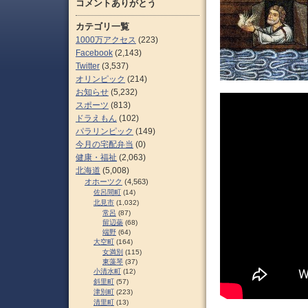
コメントありがとう
カテゴリ一覧
1000万アクセス
(223)
Facebook
(2,143)
Twitter
(3,537)
オリンピック
(214)
お知らせ
(5,232)
スポーツ
(813)
ドラえもん
(102)
パラリンピック
(149)
今月の宅配弁当
(0)
健康・福祉
(2,063)
北海道
(5,008)
オホーツク
(4,563)
佐呂間町
(14)
北見市
(1,032)
常呂
(87)
留辺蘂
(68)
端野
(64)
大空町
(164)
女満別
(115)
東藻琴
(37)
小清水町
(12)
斜里町
(57)
津別町
(223)
清里町
(13)