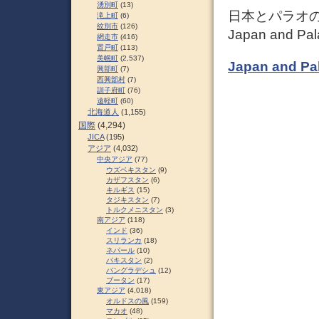
湧別町
(13)
日本とパラオの
滝上町
(6)
紋別市
(126)
Japan and Pa
網走市
(416)
置戸町
(113)
美幌町
(2,537)
Japan and Pa
興部町
(7)
西興部村
(7)
訓子府町
(76)
遠軽町
(60)
北海道人
(1,155)
国際
(4,294)
JICA
(195)
アジア
(4,032)
中央アジア
(77)
ウズベキスタン
(9)
カザフスタン
(6)
キルギス
(15)
タジキスタン
(7)
トルクメニスタン
(3)
南アジア
(118)
インド
(36)
スリランカ
(18)
ネパール
(10)
パキスタン
(2)
バングラデシュ
(12)
ブータン
(17)
東アジア
(4,018)
オルドスの風
(159)
マカオ
(48)