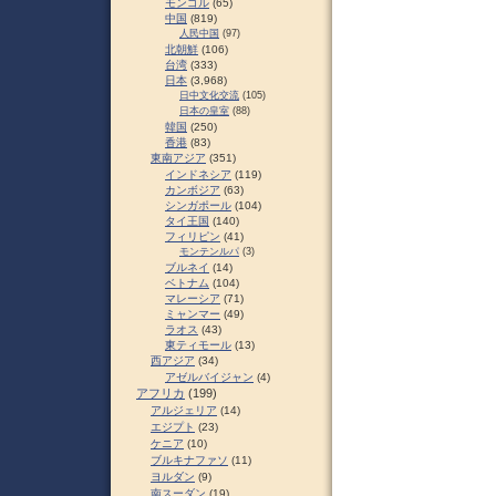
モンゴル
(65)
中国
(819)
人民中国
(97)
北朝鮮
(106)
台湾
(333)
日本
(3,968)
日中文化交流
(105)
日本の皇室
(88)
韓国
(250)
香港
(83)
東南アジア
(351)
インドネシア
(119)
カンボジア
(63)
シンガポール
(104)
タイ王国
(140)
フィリピン
(41)
モンテンルパ
(3)
ブルネイ
(14)
ベトナム
(104)
マレーシア
(71)
ミャンマー
(49)
ラオス
(43)
東ティモール
(13)
西アジア
(34)
アゼルバイジャン
(4)
アフリカ
(199)
アルジェリア
(14)
エジプト
(23)
ケニア
(10)
ブルキナファソ
(11)
ヨルダン
(9)
南スーダン
(19)