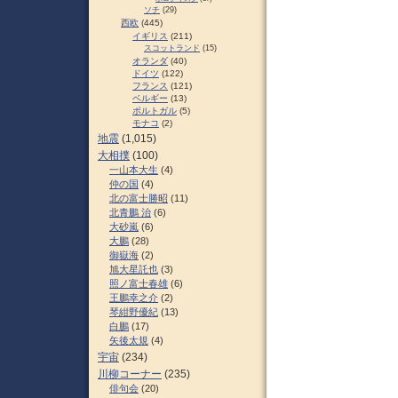
ソチ
(29)
西欧
(445)
イギリス
(211)
スコットランド
(15)
オランダ
(40)
ドイツ
(122)
フランス
(121)
ベルギー
(13)
ポルトガル
(5)
モナコ
(2)
地震
(1,015)
大相撲
(100)
一山本大生
(4)
仲の国
(4)
北の富士勝昭
(11)
北青鵬 治
(6)
大砂嵐
(6)
大鵬
(28)
御嶽海
(2)
旭大星託也
(3)
照ノ富士春雄
(6)
王鵬幸之介
(2)
琴紺野優紀
(13)
白鵬
(17)
矢後太規
(4)
宇宙
(234)
川柳コーナー
(235)
俳句会
(20)