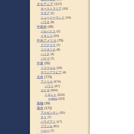
オセアニア
(117)
オーストラリア
(33)
サモア
(1)
ニュージーランド
(16)
パラオ
(8)
中南米
(45)
バルバドス
(2)
メキシコ
(20)
中央アメリカ
(75)
グアテマラ
(7)
コスタリカ
(9)
ハイチ
(4)
パナマ
(7)
中東
(55)
イスラエル
(18)
サウジアラビア
(4)
北米
(773)
アメリカ
(474)
ハワイ
(47)
カナダ
(304)
トロント
(224)
e-nikka
(223)
南極
(39)
南米
(172)
アルゼンチン
(32)
チリ
(7)
パラグアイ
(17)
ブラジル
(61)
ペルー
(7)