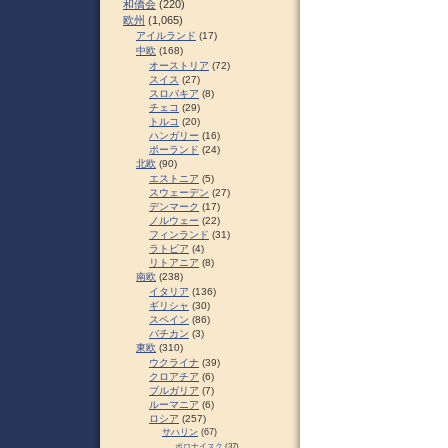
和僑会
(220)
欧州
(1,065)
アイルランド
(17)
中欧
(168)
オーストリア
(72)
スイス
(27)
スロパキア
(8)
チェコ
(29)
トルコ
(20)
ハンガリー
(16)
ポーランド
(24)
北欧
(90)
エストニア
(5)
スウェーデン
(27)
デンマーク
(17)
ノルウェー
(22)
フィンランド
(31)
ラトビア
(4)
リトアニア
(8)
南欧
(238)
イタリア
(136)
ギリシャ
(30)
スペイン
(86)
バチカン
(3)
東欧
(310)
ウクライナ
(39)
クロアチア
(6)
ブルガリア
(7)
ルーマニア
(6)
ロシア
(257)
サハリン
(67)
ポロナイスク
(37)