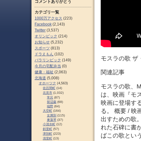
コメントありがとう
カテゴリ一覧
1000万アクセス
(223)
Facebook
(2,143)
Twitter
(3,537)
オリンピック
(214)
お知らせ
(5,232)
スポーツ
(813)
ドラえもん
(102)
モスラの歌 ザ
パラリンピック
(149)
今月の宅配弁当
(0)
関連記事
健康・福祉
(2,063)
北海道
(5,008)
オホーツク
(4,563)
モスラの歌、Mo
佐呂間町
(14)
北見市
(1,032)
は、映画『モ
常呂
(87)
映画に登場す
留辺蘂
(68)
端野
(64)
る。 概要 /
大空町
(164)
女満別
(115)
出すための歌
東藻琴
(37)
小清水町
(12)
れた石碑に書
斜里町
(57)
津別町
(223)
ばこの歌とい
清里町
(13)