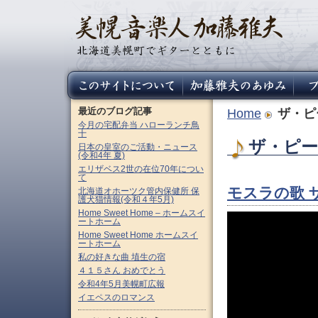
最近のブログ記事
Home
ザ・ピ
今月の宅配弁当 ハローランチ鳥
十
ザ・ピー
日本の皇室のご活動・ニュース
(令和4年 夏)
エリザベス2世の在位70年につい
て
モスラの歌 
北海道オホーツク管内保健所 保
護犬猫情報(令和４年5月)
Home Sweet Home – ホームスイ
ートホーム
Home Sweet Home ホームスイ
ートホーム
私の好きな曲 埴生の宿
４１５さん おめでとう
令和4年5月美幌町広報
イエペスのロマンス