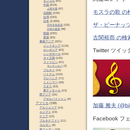
モンゴル
(65)
中国
(819)
人民中国
(97)
モスラの歌 の
北朝鮮
(106)
台湾
(333)
日本
(3,968)
ザ・ピーナッツ
日中文化交流
(105)
日本の皇室
(88)
韓国
(250)
古関裕而 の検
香港
(83)
東南アジア
(351)
インドネシア
(119)
Twitter ツイ
カンボジア
(63)
シンガポール
(104)
タイ王国
(140)
フィリピン
(41)
モンテンルパ
(3)
ブルネイ
(14)
ベトナム
(104)
マレーシア
(71)
ミャンマー
(49)
ラオス
(43)
東ティモール
(13)
西アジア
(34)
アゼルバイジャン
(4)
アフリカ
(199)
加藤 雅夫 (@bihor
アルジェリア
(14)
エジプト
(23)
ケニア
(10)
Facebook 
ブルキナファソ
(11)
ヨルダン
(9)
南スーダン
(19)