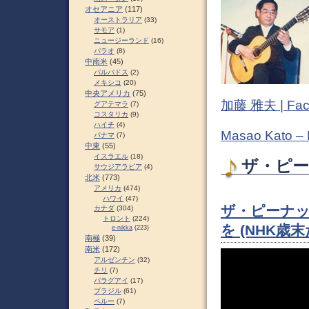
オセアニア
(117)
オーストラリア
(33)
サモア
(1)
ニュージーランド
(16)
パラオ
(8)
中南米
(45)
バルバドス
(2)
メキシコ
(20)
中央アメリカ
(75)
加藤 雅夫 | Fac
グアテマラ
(7)
コスタリカ
(9)
ハイチ
(4)
Masao Kato –
パナマ
(7)
中東
(55)
イスラエル
(18)
ザ・ピー
サウジアラビア
(4)
北米
(773)
アメリカ
(474)
ハワイ
(47)
ザ・ピーナッ
カナダ
(304)
トロント
(224)
を (NHK歳
e-nikka
(223)
南極
(39)
南米
(172)
アルゼンチン
(32)
チリ
(7)
パラグアイ
(17)
ブラジル
(61)
ペルー
(7)