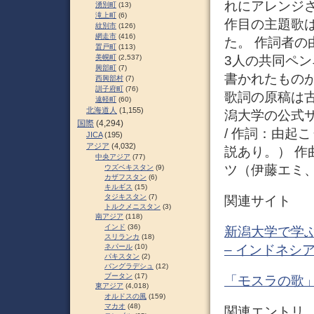
れにアレンジ
湧別町
(13)
滝上町
(6)
作目の主題歌
紋別市
(126)
網走市
(416)
た。 作詞者
置戸町
(113)
3人の共同ペ
美幌町
(2,537)
興部町
(7)
書かれたもの
西興部村
(7)
訓子府町
(76)
歌詞の原稿は
遠軽町
(60)
北海道人
(1,155)
潟大学の公式
国際
(4,294)
/ 作詞：由起
JICA
(195)
アジア
(4,032)
説あり。） 作
中央アジア
(77)
ツ（伊藤エミ、
ウズベキスタン
(9)
カザフスタン
(6)
キルギス
(15)
タジキスタン
(7)
関連サイト
トルクメニスタン
(3)
南アジア
(118)
インド
(36)
新潟大学で学ぶ
スリランカ
(18)
– インドネシ
ネパール
(10)
パキスタン
(2)
バングラデシュ
(12)
ブータン
(17)
「モスラの歌
東アジア
(4,018)
オルドスの風
(159)
マカオ
(48)
関連エントリ