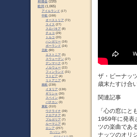
和僑会
(220)
欧州
(1,065)
アイルランド
(17)
中欧
(168)
オーストリア
(72)
スイス
(27)
スロパキア
(8)
チェコ
(29)
トルコ
(20)
ハンガリー
(16)
ポーランド
(24)
北欧
(90)
エストニア
(5)
スウェーデン
(27)
デンマーク
(17)
ノルウェー
(22)
フィンランド
(31)
ザ・ピーナッツ
ラトビア
(4)
リトアニア
(8)
歳末たすけ合い
南欧
(238)
イタリア
(136)
ギリシャ
(30)
関連記事
スペイン
(86)
バチカン
(3)
東欧
(310)
「心の窓にと
ウクライナ
(39)
クロアチア
(6)
1959年に発
ブルガリア
(7)
ルーマニア
(6)
ツの楽曲であ
ロシア
(257)
サハリン
(67)
ナッツのオリジ
ポロナイスク
(37)