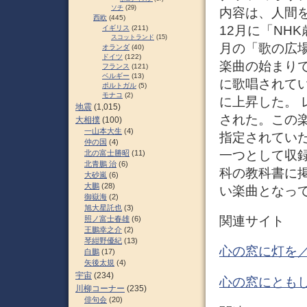
ソチ
(29)
内容は、人間を
西欧
(445)
12月に「NH
イギリス
(211)
スコットランド
(15)
月の「歌の広
オランダ
(40)
ドイツ
(122)
楽曲の始まり
フランス
(121)
ベルギー
(13)
に歌唱されて
ポルトガル
(5)
モナコ
(2)
に上昇した。 
地震
(1,015)
された。この
大相撲
(100)
一山本大生
(4)
指定されていた
仲の国
(4)
一つとして収
北の富士勝昭
(11)
北青鵬 治
(6)
科の教科書に
大砂嵐
(6)
大鵬
(28)
い楽曲となって
御嶽海
(2)
旭大星託也
(3)
関連サイト
照ノ富士春雄
(6)
王鵬幸之介
(2)
琴紺野優紀
(13)
心の窓に灯を
白鵬
(17)
矢後太規
(4)
宇宙
(234)
心の窓にともし
川柳コーナー
(235)
俳句会
(20)