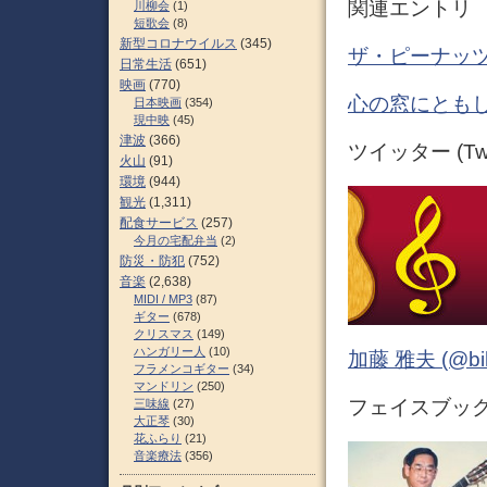
関連エントリ
川柳会
(1)
短歌会
(8)
新型コロナウイルス
(345)
ザ・ピーナッツ
日常生活
(651)
映画
(770)
心の窓にともし
日本映画
(354)
現中映
(45)
津波
(366)
ツイッター (Twit
火山
(91)
環境
(944)
観光
(1,311)
配食サービス
(257)
今月の宅配弁当
(2)
防災・防犯
(752)
音楽
(2,638)
MIDI / MP3
(87)
ギター
(678)
クリスマス
(149)
ハンガリー人
(10)
加藤 雅夫 (@bihor
フラメンコギター
(34)
マンドリン
(250)
フェイスブック (
三味線
(27)
大正琴
(30)
花ふらり
(21)
音楽療法
(356)