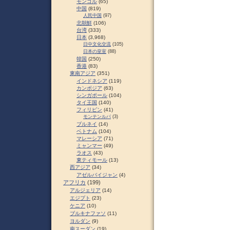
モンゴル
(65)
中国
(819)
人民中国
(97)
北朝鮮
(106)
台湾
(333)
日本
(3,968)
日中文化交流
(105)
日本の皇室
(88)
韓国
(250)
香港
(83)
東南アジア
(351)
インドネシア
(119)
カンボジア
(63)
シンガポール
(104)
タイ王国
(140)
フィリピン
(41)
モンテンルパ
(3)
ブルネイ
(14)
ベトナム
(104)
マレーシア
(71)
ミャンマー
(49)
ラオス
(43)
東ティモール
(13)
西アジア
(34)
アゼルバイジャン
(4)
アフリカ
(199)
アルジェリア
(14)
エジプト
(23)
ケニア
(10)
ブルキナファソ
(11)
ヨルダン
(9)
南スーダン
(19)