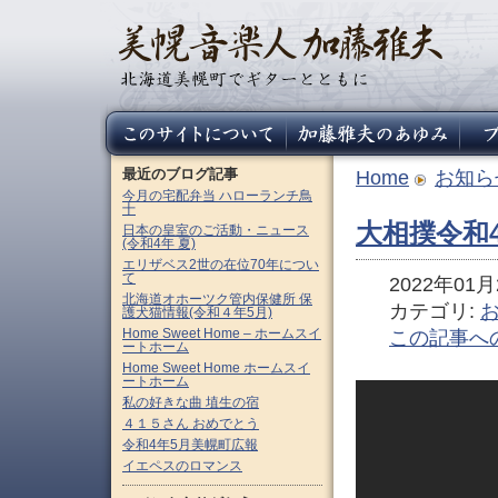
最近のブログ記事
Home
お知ら
今月の宅配弁当 ハローランチ鳥
十
大相撲令和
日本の皇室のご活動・ニュース
(令和4年 夏)
エリザベス2世の在位70年につい
て
2022年01月2
北海道オホーツク管内保健所 保
カテゴリ:
護犬猫情報(令和４年5月)
Home Sweet Home – ホームスイ
この記事へ
ートホーム
Home Sweet Home ホームスイ
ートホーム
私の好きな曲 埴生の宿
４１５さん おめでとう
令和4年5月美幌町広報
イエペスのロマンス