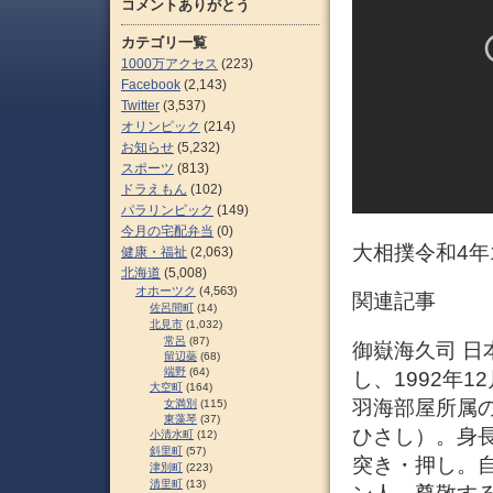
コメントありがとう
カテゴリ一覧
1000万アクセス
(223)
Facebook
(2,143)
Twitter
(3,537)
オリンピック
(214)
お知らせ
(5,232)
スポーツ
(813)
ドラえもん
(102)
パラリンピック
(149)
今月の宅配弁当
(0)
大相撲令和4年
健康・福祉
(2,063)
北海道
(5,008)
オホーツク
(4,563)
関連記事
佐呂間町
(14)
北見市
(1,032)
常呂
(87)
御嶽海久司 日
留辺蘂
(68)
端野
(64)
し、1992年1
大空町
(164)
羽海部屋所属
女満別
(115)
東藻琴
(37)
ひさし）。身長
小清水町
(12)
斜里町
(57)
突き・押し。
津別町
(223)
清里町
(13)