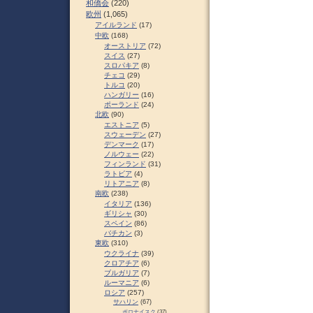
和僑会
(220)
欧州
(1,065)
アイルランド
(17)
中欧
(168)
オーストリア
(72)
スイス
(27)
スロパキア
(8)
チェコ
(29)
トルコ
(20)
ハンガリー
(16)
ポーランド
(24)
北欧
(90)
エストニア
(5)
スウェーデン
(27)
デンマーク
(17)
ノルウェー
(22)
フィンランド
(31)
ラトビア
(4)
リトアニア
(8)
南欧
(238)
イタリア
(136)
ギリシャ
(30)
スペイン
(86)
バチカン
(3)
東欧
(310)
ウクライナ
(39)
クロアチア
(6)
ブルガリア
(7)
ルーマニア
(6)
ロシア
(257)
サハリン
(67)
ポロナイスク
(37)