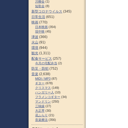
川柳会
(1)
短歌会
(8)
新型コロナウイルス
(345)
日常生活
(651)
映画
(770)
日本映画
(354)
現中映
(45)
津波
(366)
火山
(91)
環境
(944)
観光
(1,311)
配食サービス
(257)
今月の宅配弁当
(2)
防災・防犯
(752)
音楽
(2,638)
MIDI / MP3
(87)
ギター
(678)
クリスマス
(149)
ハンガリー人
(10)
フラメンコギター
(34)
マンドリン
(250)
三味線
(27)
大正琴
(30)
花ふらり
(21)
音楽療法
(356)