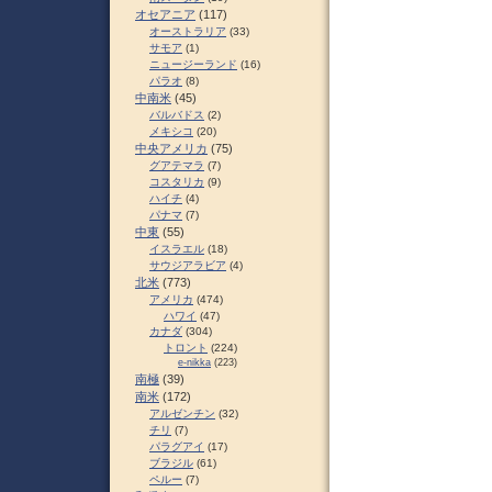
オセアニア
(117)
オーストラリア
(33)
サモア
(1)
ニュージーランド
(16)
パラオ
(8)
中南米
(45)
バルバドス
(2)
メキシコ
(20)
中央アメリカ
(75)
グアテマラ
(7)
コスタリカ
(9)
ハイチ
(4)
パナマ
(7)
中東
(55)
イスラエル
(18)
サウジアラビア
(4)
北米
(773)
アメリカ
(474)
ハワイ
(47)
カナダ
(304)
トロント
(224)
e-nikka
(223)
南極
(39)
南米
(172)
アルゼンチン
(32)
チリ
(7)
パラグアイ
(17)
ブラジル
(61)
ペルー
(7)