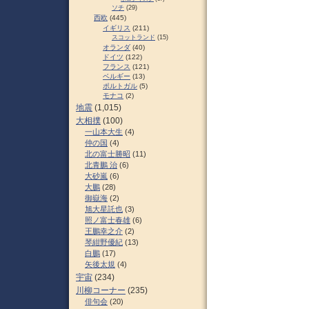
ソチ
(29)
西欧
(445)
イギリス
(211)
スコットランド
(15)
オランダ
(40)
ドイツ
(122)
フランス
(121)
ベルギー
(13)
ポルトガル
(5)
モナコ
(2)
地震
(1,015)
大相撲
(100)
一山本大生
(4)
仲の国
(4)
北の富士勝昭
(11)
北青鵬 治
(6)
大砂嵐
(6)
大鵬
(28)
御嶽海
(2)
旭大星託也
(3)
照ノ富士春雄
(6)
王鵬幸之介
(2)
琴紺野優紀
(13)
白鵬
(17)
矢後太規
(4)
宇宙
(234)
川柳コーナー
(235)
俳句会
(20)