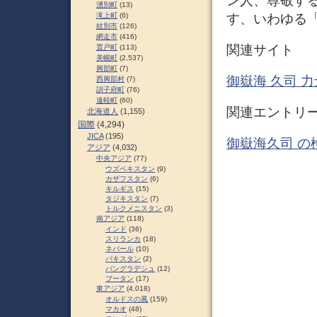
ン人、尊敬す
湧別町
(13)
す、いわゆる「
滝上町
(6)
紋別市
(126)
網走市
(416)
関連サイト
置戸町
(113)
美幌町
(2,537)
興部町
(7)
御嶽海 久司 
西興部村
(7)
訓子府町
(76)
遠軽町
(60)
関連エントリ
北海道人
(1,155)
国際
(4,294)
JICA
(195)
御嶽海久司 の
アジア
(4,032)
中央アジア
(77)
ウズベキスタン
(9)
カザフスタン
(6)
キルギス
(15)
タジキスタン
(7)
トルクメニスタン
(3)
南アジア
(118)
インド
(36)
スリランカ
(18)
ネパール
(10)
パキスタン
(2)
バングラデシュ
(12)
ブータン
(17)
東アジア
(4,018)
オルドスの風
(159)
マカオ
(48)