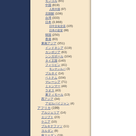
モンゴル
(65)
中国
(819)
人民中国
(97)
北朝鮮
(106)
台湾
(333)
日本
(3,968)
日中文化交流
(105)
日本の皇室
(88)
韓国
(250)
香港
(83)
東南アジア
(351)
インドネシア
(119)
カンボジア
(63)
シンガポール
(104)
タイ王国
(140)
フィリピン
(41)
モンテンルパ
(3)
ブルネイ
(14)
ベトナム
(104)
マレーシア
(71)
ミャンマー
(49)
ラオス
(43)
東ティモール
(13)
西アジア
(34)
アゼルバイジャン
(4)
アフリカ
(199)
アルジェリア
(14)
エジプト
(23)
ケニア
(10)
ブルキナファソ
(11)
ヨルダン
(9)
南スーダン
(19)