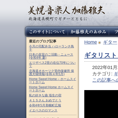
最近のブログ記事
Home
ギター
今月の宅配弁当 ハローランチ鳥
十
ギタリスト
日本の皇室のご活動・ニュース
(令和4年 夏)
エリザベス2世の在位70年につい
て
2022年01月2
北海道オホーツク管内保健所 保
カテゴリ:
護犬猫情報(令和４年5月)
Home Sweet Home – ホームスイ
この記事へ
ートホーム
Home Sweet Home ホームスイ
ートホーム
私の好きな曲 埴生の宿
４１５さん おめでとう
令和4年5月美幌町広報
イエペスのロマンス