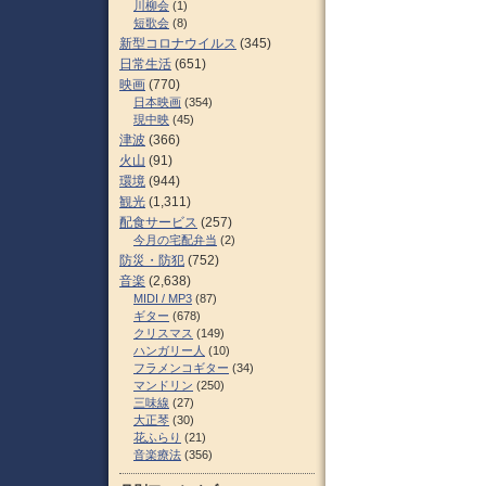
川柳会
(1)
短歌会
(8)
新型コロナウイルス
(345)
日常生活
(651)
映画
(770)
日本映画
(354)
現中映
(45)
津波
(366)
火山
(91)
環境
(944)
観光
(1,311)
配食サービス
(257)
今月の宅配弁当
(2)
防災・防犯
(752)
音楽
(2,638)
MIDI / MP3
(87)
ギター
(678)
クリスマス
(149)
ハンガリー人
(10)
フラメンコギター
(34)
マンドリン
(250)
三味線
(27)
大正琴
(30)
花ふらり
(21)
音楽療法
(356)