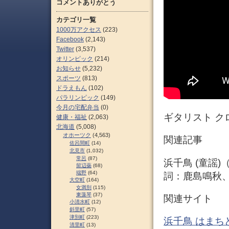
コメントありがとう
カテゴリ一覧
1000万アクセス
(223)
Facebook
(2,143)
Twitter
(3,537)
オリンピック
(214)
お知らせ
(5,232)
スポーツ
(813)
ドラえもん
(102)
パラリンピック
(149)
今月の宅配弁当
(0)
ギタリスト ク
健康・福祉
(2,063)
北海道
(5,008)
オホーツク
(4,563)
関連記事
佐呂間町
(14)
北見市
(1,032)
常呂
(87)
浜千鳥 (童謡)
留辺蘂
(68)
端野
(64)
詞：鹿島鳴秋
大空町
(164)
女満別
(115)
東藻琴
(37)
関連サイト
小清水町
(12)
斜里町
(57)
津別町
(223)
浜千鳥 はまち
清里町
(13)