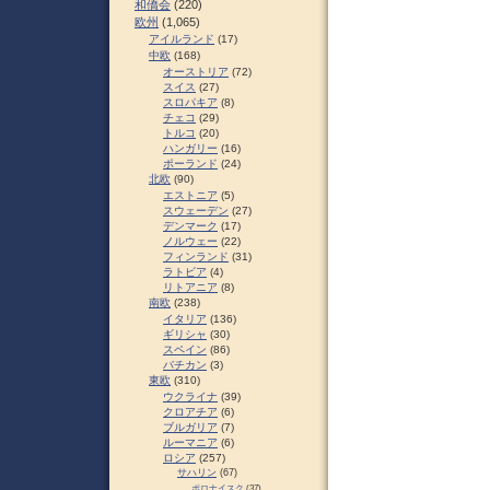
和僑会
(220)
欧州
(1,065)
アイルランド
(17)
中欧
(168)
オーストリア
(72)
スイス
(27)
スロパキア
(8)
チェコ
(29)
トルコ
(20)
ハンガリー
(16)
ポーランド
(24)
北欧
(90)
エストニア
(5)
スウェーデン
(27)
デンマーク
(17)
ノルウェー
(22)
フィンランド
(31)
ラトビア
(4)
リトアニア
(8)
南欧
(238)
イタリア
(136)
ギリシャ
(30)
スペイン
(86)
バチカン
(3)
東欧
(310)
ウクライナ
(39)
クロアチア
(6)
ブルガリア
(7)
ルーマニア
(6)
ロシア
(257)
サハリン
(67)
ポロナイスク
(37)