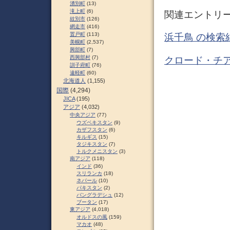
湧別町
(13)
滝上町
(6)
関連エントリ
紋別市
(126)
網走市
(416)
置戸町
(113)
浜千鳥 の検索
美幌町
(2,537)
興部町
(7)
西興部村
(7)
クロード・チア
訓子府町
(76)
遠軽町
(60)
北海道人
(1,155)
国際
(4,294)
JICA
(195)
アジア
(4,032)
中央アジア
(77)
ウズベキスタン
(9)
カザフスタン
(6)
キルギス
(15)
タジキスタン
(7)
トルクメニスタン
(3)
南アジア
(118)
インド
(36)
スリランカ
(18)
ネパール
(10)
パキスタン
(2)
バングラデシュ
(12)
ブータン
(17)
東アジア
(4,018)
オルドスの風
(159)
マカオ
(48)