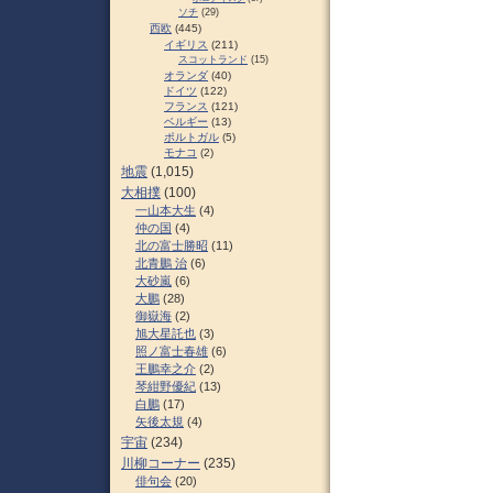
ソチ
(29)
西欧
(445)
イギリス
(211)
スコットランド
(15)
オランダ
(40)
ドイツ
(122)
フランス
(121)
ベルギー
(13)
ポルトガル
(5)
モナコ
(2)
地震
(1,015)
大相撲
(100)
一山本大生
(4)
仲の国
(4)
北の富士勝昭
(11)
北青鵬 治
(6)
大砂嵐
(6)
大鵬
(28)
御嶽海
(2)
旭大星託也
(3)
照ノ富士春雄
(6)
王鵬幸之介
(2)
琴紺野優紀
(13)
白鵬
(17)
矢後太規
(4)
宇宙
(234)
川柳コーナー
(235)
俳句会
(20)