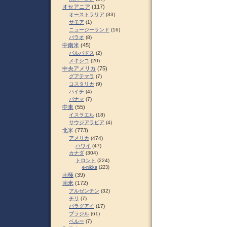
オセアニア
(117)
オーストラリア
(33)
サモア
(1)
ニュージーランド
(16)
パラオ
(8)
中南米
(45)
バルバドス
(2)
メキシコ
(20)
中央アメリカ
(75)
グアテマラ
(7)
コスタリカ
(9)
ハイチ
(4)
パナマ
(7)
中東
(55)
イスラエル
(18)
サウジアラビア
(4)
北米
(773)
アメリカ
(474)
ハワイ
(47)
カナダ
(304)
トロント
(224)
e-nikka
(223)
南極
(39)
南米
(172)
アルゼンチン
(32)
チリ
(7)
パラグアイ
(17)
ブラジル
(61)
ペルー
(7)