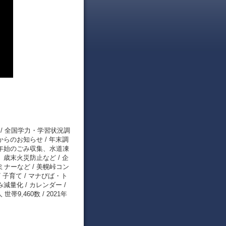
情 / 全国学力・学習状況調
からのお知らせ / 年末調
末年始のごみ収集、水道凍
、歳末火災防止など / 企
ナーなど / 美幌峠コン
 子育て / マナびば・ト
量化 / カレンダー /
世帯9,460数 / 2021年