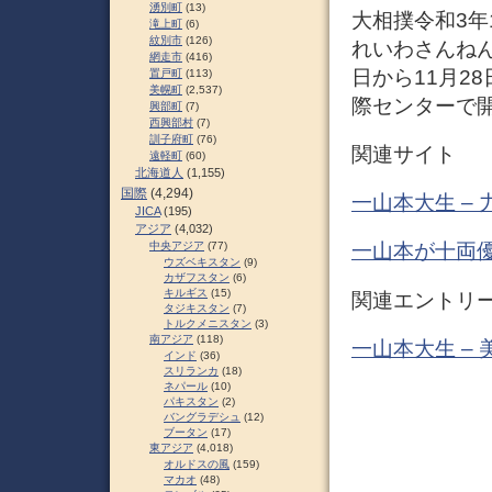
湧別町
(13)
大相撲令和3年
滝上町
(6)
紋別市
(126)
れいわさんねん
網走市
(416)
日から11月2
置戸町
(113)
美幌町
(2,537)
際センターで開
興部町
(7)
西興部村
(7)
訓子府町
(76)
関連サイト
遠軽町
(60)
北海道人
(1,155)
国際
(4,294)
一山本大生 – 
JICA
(195)
アジア
(4,032)
中央アジア
(77)
一山本が十両優
ウズベキスタン
(9)
カザフスタン
(6)
キルギス
(15)
関連エントリ
タジキスタン
(7)
トルクメニスタン
(3)
南アジア
(118)
一山本大生 –
インド
(36)
スリランカ
(18)
ネパール
(10)
パキスタン
(2)
バングラデシュ
(12)
ブータン
(17)
東アジア
(4,018)
オルドスの風
(159)
マカオ
(48)