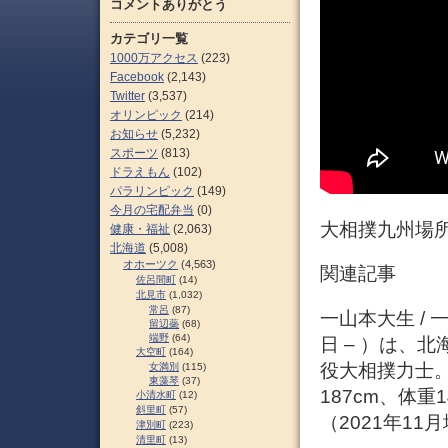
コメントありがとう
カテゴリ一覧
1000万アクセス
(223)
Facebook
(2,143)
Twitter
(3,537)
オリンピック
(214)
お知らせ
(5,232)
スポーツ
(813)
ドラえもん
(102)
パラリンピック
(149)
今月の宅配弁当
(0)
大相撲九州場所
健康・福祉
(2,063)
北海道
(5,008)
オホーツク
(4,563)
関連記事
佐呂間町
(14)
北見市
(1,032)
常呂
(87)
一山本大生 / 
留辺蘂
(68)
端野
(64)
日 – ）は、
大空町
(164)
役大相撲力士。
女満別
(115)
東藻琴
(37)
187cm、体
小清水町
(12)
斜里町
(57)
（2021年11月
津別町
(223)
清里町
(13)