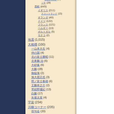
ソチ
(29)
西欧
(445)
イギリス
(211)
スコットランド
(15)
オランダ
(40)
ドイツ
(122)
フランス
(121)
ベルギー
(13)
ポルトガル
(5)
モナコ
(2)
地震
(1,015)
大相撲
(100)
一山本大生
(4)
仲の国
(4)
北の富士勝昭
(11)
北青鵬 治
(6)
大砂嵐
(6)
大鵬
(28)
御嶽海
(2)
旭大星託也
(3)
照ノ富士春雄
(6)
王鵬幸之介
(2)
琴紺野優紀
(13)
白鵬
(17)
矢後太規
(4)
宇宙
(234)
川柳コーナー
(235)
俳句会
(20)