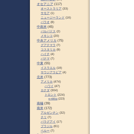
オセアニア
(117)
オーストラリア
(33)
サモア
(1)
ニュージーランド
(16)
パラオ
(8)
中南米
(45)
バルバドス
(2)
メキシコ
(20)
中央アメリカ
(75)
グアテマラ
(7)
コスタリカ
(9)
ハイチ
(4)
パナマ
(7)
中東
(55)
イスラエル
(18)
サウジアラビア
(4)
北米
(773)
アメリカ
(474)
ハワイ
(47)
カナダ
(304)
トロント
(224)
e-nikka
(223)
南極
(39)
南米
(172)
アルゼンチン
(32)
チリ
(7)
パラグアイ
(17)
ブラジル
(61)
ペルー
(7)