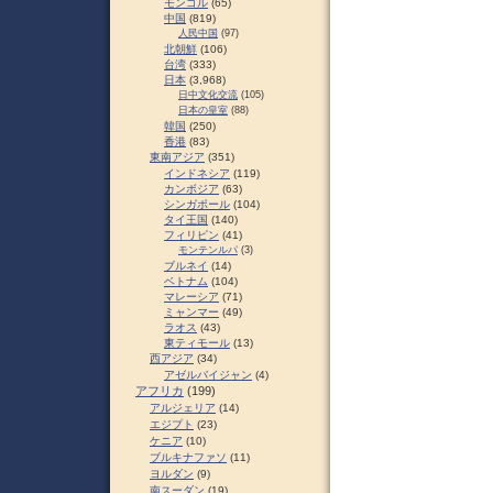
モンゴル
(65)
中国
(819)
人民中国
(97)
北朝鮮
(106)
台湾
(333)
日本
(3,968)
日中文化交流
(105)
日本の皇室
(88)
韓国
(250)
香港
(83)
東南アジア
(351)
インドネシア
(119)
カンボジア
(63)
シンガポール
(104)
タイ王国
(140)
フィリピン
(41)
モンテンルパ
(3)
ブルネイ
(14)
ベトナム
(104)
マレーシア
(71)
ミャンマー
(49)
ラオス
(43)
東ティモール
(13)
西アジア
(34)
アゼルバイジャン
(4)
アフリカ
(199)
アルジェリア
(14)
エジプト
(23)
ケニア
(10)
ブルキナファソ
(11)
ヨルダン
(9)
南スーダン
(19)