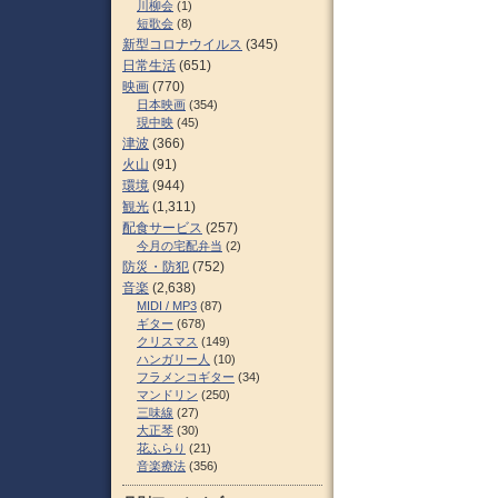
川柳会
(1)
短歌会
(8)
新型コロナウイルス
(345)
日常生活
(651)
映画
(770)
日本映画
(354)
現中映
(45)
津波
(366)
火山
(91)
環境
(944)
観光
(1,311)
配食サービス
(257)
今月の宅配弁当
(2)
防災・防犯
(752)
音楽
(2,638)
MIDI / MP3
(87)
ギター
(678)
クリスマス
(149)
ハンガリー人
(10)
フラメンコギター
(34)
マンドリン
(250)
三味線
(27)
大正琴
(30)
花ふらり
(21)
音楽療法
(356)