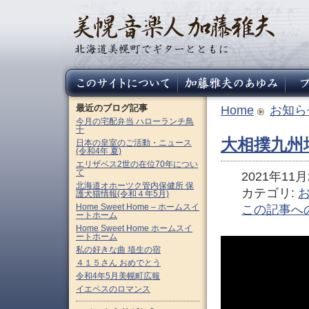
最近のブログ記事
Home
お知ら
今月の宅配弁当 ハローランチ鳥
十
大相撲九州
日本の皇室のご活動・ニュース
(令和4年 夏)
エリザベス2世の在位70年につい
て
2021年11月2
北海道オホーツク管内保健所 保
カテゴリ:
護犬猫情報(令和４年5月)
Home Sweet Home – ホームスイ
この記事へ
ートホーム
Home Sweet Home ホームスイ
ートホーム
私の好きな曲 埴生の宿
４１５さん おめでとう
令和4年5月美幌町広報
イエペスのロマンス