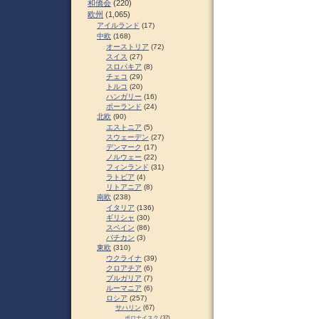
和僑会
(220)
欧州
(1,065)
アイルランド
(17)
中欧
(168)
オーストリア
(72)
スイス
(27)
スロパキア
(8)
チェコ
(29)
トルコ
(20)
ハンガリー
(16)
ポーランド
(24)
北欧
(90)
エストニア
(5)
スウェーデン
(27)
デンマーク
(17)
ノルウェー
(22)
フィンランド
(31)
ラトビア
(4)
リトアニア
(8)
南欧
(238)
イタリア
(136)
ギリシャ
(30)
スペイン
(86)
バチカン
(3)
東欧
(310)
ウクライナ
(39)
クロアチア
(6)
ブルガリア
(7)
ルーマニア
(6)
ロシア
(257)
サハリン
(67)
ポロナイスク
(37)