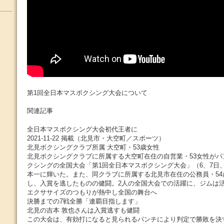
第1回全日本マスボクシング大会について
関連記事
全日本マスボクシング大会初代王者に
2021-11-22 掲載（北見市・大空町／スポーツ）
北見ボクシングクラブ所属 大空町・53歳女性
北見ボクシングクラブに所属する大空町在住の自営業・53女性が
クシングの全国大会「第1回全日本マスボクシング大会」（6、7日
本一に輝いた。また、同クラブに所属する北見市在住の公務員・54
し、入賞を逃したものの健闘。2人の全国大会での活躍に、ジムは
エクササイズのつもりが熱中し全国の舞台へ
決勝までの7戦全勝「連覇目指します」
北見の吉本 敦也さんは入賞逃すも健闘
この大会は、有効打になると見られるパンチにより判定で勝敗を決