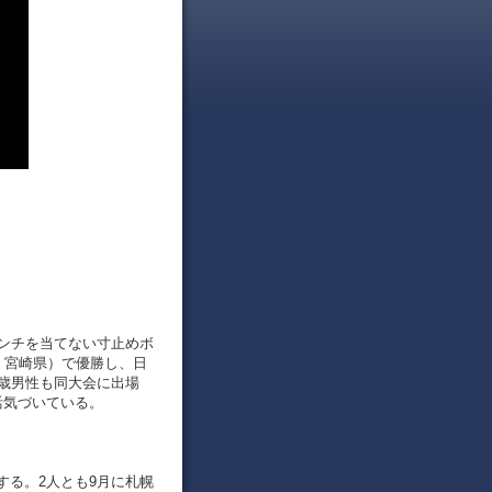
パンチを当てない寸止めボ
、宮崎県）で優勝し、日
歳男性も同大会に出場
活気づいている。
する。2人とも9月に札幌