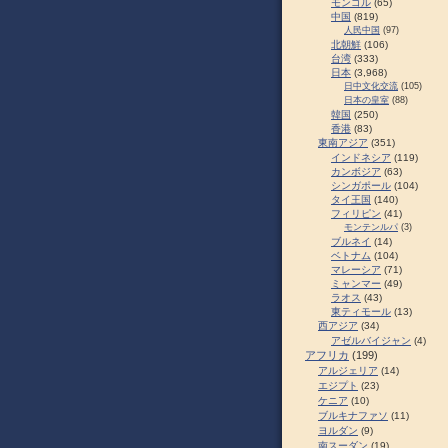
モンゴル
(65)
中国
(819)
人民中国
(97)
北朝鮮
(106)
台湾
(333)
日本
(3,968)
日中文化交流
(105)
日本の皇室
(88)
韓国
(250)
香港
(83)
東南アジア
(351)
インドネシア
(119)
カンボジア
(63)
シンガポール
(104)
タイ王国
(140)
フィリピン
(41)
モンテンルパ
(3)
ブルネイ
(14)
ベトナム
(104)
マレーシア
(71)
ミャンマー
(49)
ラオス
(43)
東ティモール
(13)
西アジア
(34)
アゼルバイジャン
(4)
アフリカ
(199)
アルジェリア
(14)
エジプト
(23)
ケニア
(10)
ブルキナファソ
(11)
ヨルダン
(9)
南スーダン
(19)