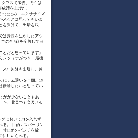
上クラスで優勝、男性は
の好成績を上げた。
だったため、エクササイズ
が来るとは思ってもいま
とを受けて、出場を決
では身長を生かしたアウ
までの全7戦を全勝して日
ことだと思っています」
よりスタミナがつき、最後
。来年以降も出場し、連
ぶりにジム通いを再開。道
は優勝したいと思ってい
けがが少ないこともあ
ました。北見でも普及させ
クシングにおいて力を入れず
。 目的 / スパーリン
、寸止めのパンチを放
のに用いられる。