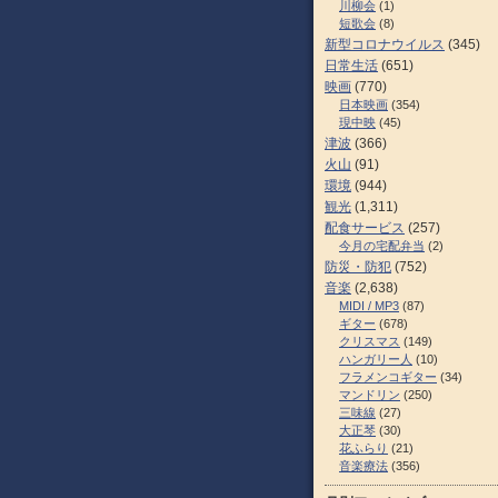
川柳会
(1)
短歌会
(8)
新型コロナウイルス
(345)
日常生活
(651)
映画
(770)
日本映画
(354)
現中映
(45)
津波
(366)
火山
(91)
環境
(944)
観光
(1,311)
配食サービス
(257)
今月の宅配弁当
(2)
防災・防犯
(752)
音楽
(2,638)
MIDI / MP3
(87)
ギター
(678)
クリスマス
(149)
ハンガリー人
(10)
フラメンコギター
(34)
マンドリン
(250)
三味線
(27)
大正琴
(30)
花ふらり
(21)
音楽療法
(356)