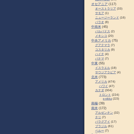
オセアニア
(117)
オーストラリア
(33)
サモア
(1)
ニュージーランド
(16)
パラオ
(8)
中南米
(45)
バルバドス
(2)
メキシコ
(20)
中央アメリカ
(75)
グアテマラ
(7)
コスタリカ
(9)
ハイチ
(4)
パナマ
(7)
中東
(55)
イスラエル
(18)
サウジアラビア
(4)
北米
(773)
アメリカ
(474)
ハワイ
(47)
カナダ
(304)
トロント
(224)
e-nikka
(223)
南極
(39)
南米
(172)
アルゼンチン
(32)
チリ
(7)
パラグアイ
(17)
ブラジル
(61)
ペルー
(7)