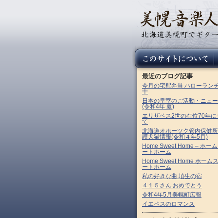
最近のブログ記事
今月の宅配弁当 ハローラン
十
日本の皇室のご活動・ニュー
(令和4年 夏)
エリザベス2世の在位70年に
て
北海道オホーツク管内保健所
護犬猫情報(令和４年5月)
Home Sweet Home – ホー
ートホーム
Home Sweet Home ホーム
ートホーム
私の好きな曲 埴生の宿
４１５さん おめでとう
令和4年5月美幌町広報
イエペスのロマンス