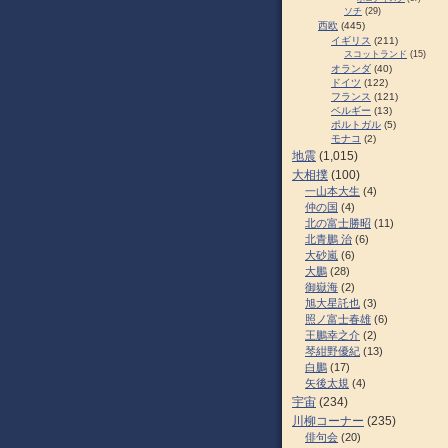
ソチ
(29)
西欧
(445)
イギリス
(211)
スコットランド
(15)
オランダ
(40)
ドイツ
(122)
フランス
(121)
ベルギー
(13)
ポルトガル
(5)
モナコ
(2)
地震
(1,015)
大相撲
(100)
一山本大生
(4)
仲の国
(4)
北の富士勝昭
(11)
北青鵬 治
(6)
大砂嵐
(6)
大鵬
(28)
御嶽海
(2)
旭大星託也
(3)
照ノ富士春雄
(6)
王鵬幸之介
(2)
琴紺野優紀
(13)
白鵬
(17)
矢後太規
(4)
宇宙
(234)
川柳コーナー
(235)
俳句会
(20)