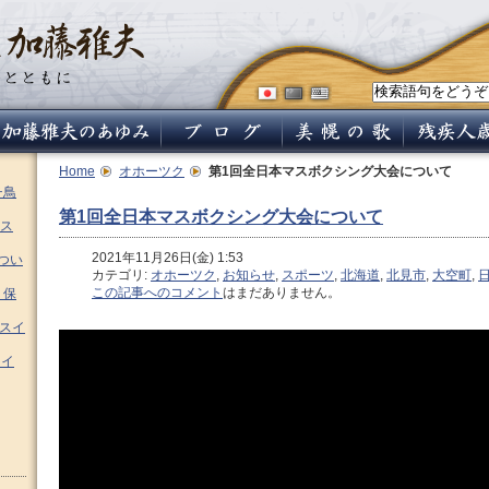
Home
オホーツク
第1回全日本マスボクシング大会について
チ鳥
第1回全日本マスボクシング大会について
ス
2021年11月26日(金) 1:53
つい
カテゴリ:
オホーツク
,
お知らせ
,
スポーツ
,
北海道
,
北見市
,
大空町
,
この記事へのコメント
はまだありません。
 保
ムスイ
スイ