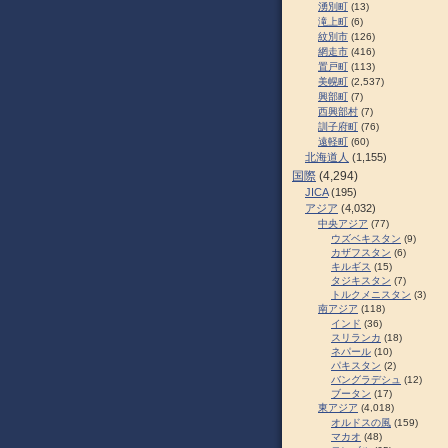
湧別町
(13)
滝上町
(6)
紋別市
(126)
網走市
(416)
置戸町
(113)
美幌町
(2,537)
興部町
(7)
西興部村
(7)
訓子府町
(76)
遠軽町
(60)
北海道人
(1,155)
国際
(4,294)
JICA
(195)
アジア
(4,032)
中央アジア
(77)
ウズベキスタン
(9)
カザフスタン
(6)
キルギス
(15)
タジキスタン
(7)
トルクメニスタン
(3)
南アジア
(118)
インド
(36)
スリランカ
(18)
ネパール
(10)
パキスタン
(2)
バングラデシュ
(12)
ブータン
(17)
東アジア
(4,018)
オルドスの風
(159)
マカオ
(48)