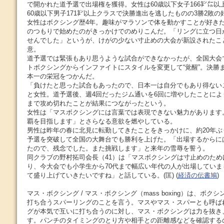
で開かれた道予選で出場権を獲得。女性は60歳以下女子166㌢㍍以
60歳以下男子171㌢以上クラスで決勝進出を逃したものの3勝2敗
女性はボクシング歴4年。趣味がマラソンで体を動かすことが好き
のつもりで始めたのがきっかけでのめりこんだ。「リングに立つ日
せんでした」というが、けがの少ない寸止めの大会が新設されたこ
意。
道予選では緊張もあり思うような試合ができなかったが、全国大会
トボクシングからインファイトにスタイルを変更して“覚醒”。決勝
本一の栄冠をつかんだ。
「負けたと思った試合もあったので、日本一は自分でもあり得ない
と女性。道予選後、週4回だったジム通いを6回に増やしたことに
まで攻め切れたことが結果につながったという。
女性は「マスボクシングには言葉では表現できない魅力があります
覇を目指します」とさらなる意欲を燃やしている。
男性は昨年の春に北見に転勤してきたことをきっかけに、約20年
予選を突破して全国の大舞台でも勝利を上げた。「出場するからに
たので、残念でした。また挑戦します」と来年の雪辱を誓う。
同クラブの野村拓司会長（41）は「マスボクシングは寸止めのため
り、今大会でも小学生から70代まで幅広い年代の人が出場してい
て盛り上げていきたいですね」と話している。(匡) (
経済の伝書鳩
)
マス・ボクシング / マス・ボクシング（mass boxing）は、ボ
打ち合うスパーリングのことを言う。マスやマス・スパーとも呼ばれる
グが本気で互いに打ち合うのに対し、マス・ボクシングは力を抜き
す。パンチのタイミングのとり方や相手との距離感などを確認する