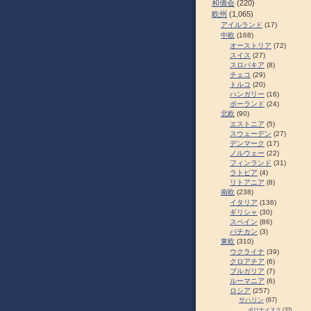
和僑会
(220)
欧州
(1,065)
アイルランド
(17)
中欧
(168)
オーストリア
(72)
スイス
(27)
スロパキア
(8)
チェコ
(29)
トルコ
(20)
ハンガリー
(16)
ポーランド
(24)
北欧
(90)
エストニア
(5)
スウェーデン
(27)
デンマーク
(17)
ノルウェー
(22)
フィンランド
(31)
ラトビア
(4)
リトアニア
(8)
南欧
(238)
イタリア
(136)
ギリシャ
(30)
スペイン
(86)
バチカン
(3)
東欧
(310)
ウクライナ
(39)
クロアチア
(6)
ブルガリア
(7)
ルーマニア
(6)
ロシア
(257)
サハリン
(67)
ポロナイスク
(37)