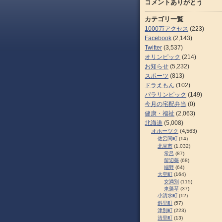
コメントありがとう
カテゴリ一覧
1000万アクセス
(223)
Facebook
(2,143)
Twitter
(3,537)
オリンピック
(214)
お知らせ
(5,232)
スポーツ
(813)
ドラえもん
(102)
パラリンピック
(149)
今月の宅配弁当
(0)
健康・福祉
(2,063)
北海道
(5,008)
オホーツク
(4,563)
佐呂間町
(14)
北見市
(1,032)
常呂
(87)
留辺蘂
(68)
端野
(64)
大空町
(164)
女満別
(115)
東藻琴
(37)
小清水町
(12)
斜里町
(57)
津別町
(223)
清里町
(13)