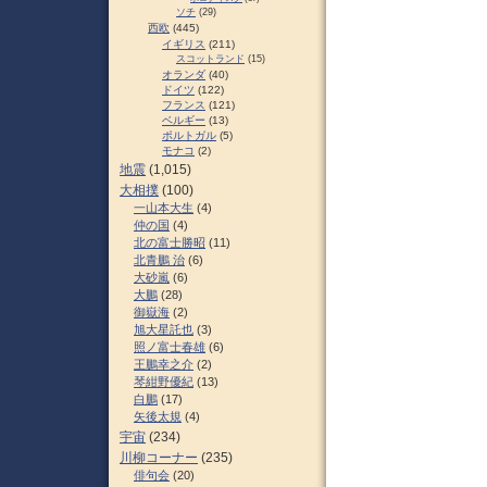
ソチ
(29)
西欧
(445)
イギリス
(211)
スコットランド
(15)
オランダ
(40)
ドイツ
(122)
フランス
(121)
ベルギー
(13)
ポルトガル
(5)
モナコ
(2)
地震
(1,015)
大相撲
(100)
一山本大生
(4)
仲の国
(4)
北の富士勝昭
(11)
北青鵬 治
(6)
大砂嵐
(6)
大鵬
(28)
御嶽海
(2)
旭大星託也
(3)
照ノ富士春雄
(6)
王鵬幸之介
(2)
琴紺野優紀
(13)
白鵬
(17)
矢後太規
(4)
宇宙
(234)
川柳コーナー
(235)
俳句会
(20)