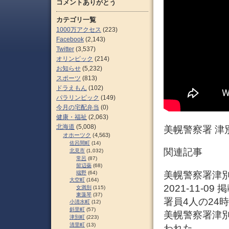
コメントありがとう
カテゴリ一覧
1000万アクセス
(223)
Facebook
(2,143)
Twitter
(3,537)
オリンピック
(214)
お知らせ
(5,232)
スポーツ
(813)
ドラえもん
(102)
パラリンピック
(149)
今月の宅配弁当
(0)
健康・福祉
(2,063)
北海道
(5,008)
美幌警察署 津
オホーツク
(4,563)
佐呂間町
(14)
関連記事
北見市
(1,032)
常呂
(87)
留辺蘂
(68)
美幌警察署津
端野
(64)
大空町
(164)
2021-11-0
女満別
(115)
東藻琴
(37)
署員4人の24
小清水町
(12)
斜里町
(57)
美幌警察署津
津別町
(223)
清里町
(13)
われた。