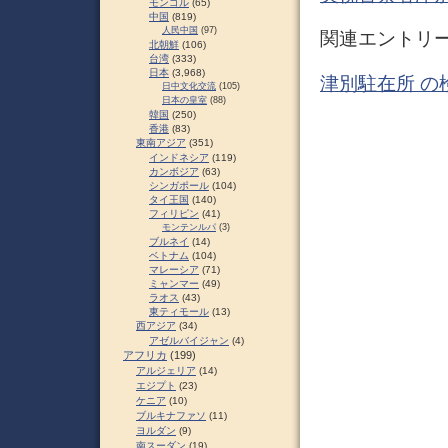
モンゴル
(65)
中国
(819)
人民中国
(97)
関連エントリ
北朝鮮
(106)
台湾
(333)
日本
(3,968)
津別駐在所 の
日中文化交流
(105)
日本の皇室
(88)
韓国
(250)
香港
(83)
東南アジア
(351)
インドネシア
(119)
カンボジア
(63)
シンガポール
(104)
タイ王国
(140)
フィリピン
(41)
モンテンルパ
(3)
ブルネイ
(14)
ベトナム
(104)
マレーシア
(71)
ミャンマー
(49)
ラオス
(43)
東ティモール
(13)
西アジア
(34)
アゼルバイジャン
(4)
アフリカ
(199)
アルジェリア
(14)
エジプト
(23)
ケニア
(10)
ブルキナファソ
(11)
ヨルダン
(9)
南スーダン
(19)