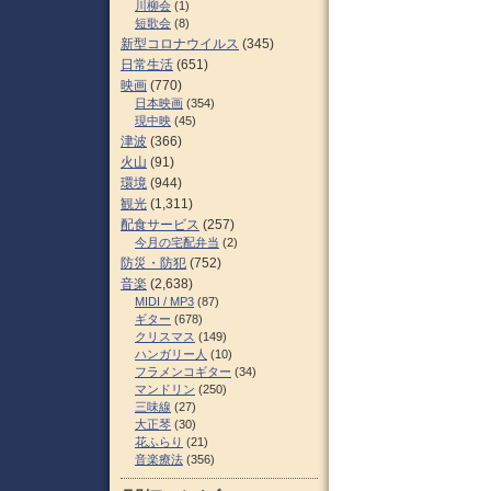
川柳会
(1)
短歌会
(8)
新型コロナウイルス
(345)
日常生活
(651)
映画
(770)
日本映画
(354)
現中映
(45)
津波
(366)
火山
(91)
環境
(944)
観光
(1,311)
配食サービス
(257)
今月の宅配弁当
(2)
防災・防犯
(752)
音楽
(2,638)
MIDI / MP3
(87)
ギター
(678)
クリスマス
(149)
ハンガリー人
(10)
フラメンコギター
(34)
マンドリン
(250)
三味線
(27)
大正琴
(30)
花ふらり
(21)
音楽療法
(356)