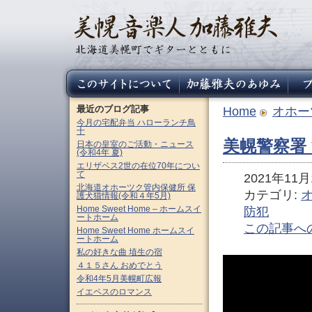
最近のブログ記事
Home
オホー
今月の宅配弁当 ハローランチ鳥
十
美幌警察署
日本の皇室のご活動・ニュース
(令和4年 夏)
エリザベス2世の在位70年につい
て
2021年11月1
北海道オホーツク管内保健所 保
カテゴリ:
護犬猫情報(令和４年5月)
Home Sweet Home – ホームスイ
防犯
ートホーム
この記事へ
Home Sweet Home ホームスイ
ートホーム
私の好きな曲 埴生の宿
４１５さん おめでとう
令和4年5月美幌町広報
イエペスのロマンス