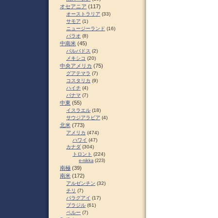
オセアニア
(117)
オーストラリア
(33)
サモア
(1)
ニュージーランド
(16)
パラオ
(8)
中南米
(45)
バルバドス
(2)
メキシコ
(20)
中央アメリカ
(75)
グアテマラ
(7)
コスタリカ
(9)
ハイチ
(4)
パナマ
(7)
中東
(55)
イスラエル
(18)
サウジアラビア
(4)
北米
(773)
アメリカ
(474)
ハワイ
(47)
カナダ
(304)
トロント
(224)
e-nikka
(223)
南極
(39)
南米
(172)
アルゼンチン
(32)
チリ
(7)
パラグアイ
(17)
ブラジル
(61)
ペルー
(7)