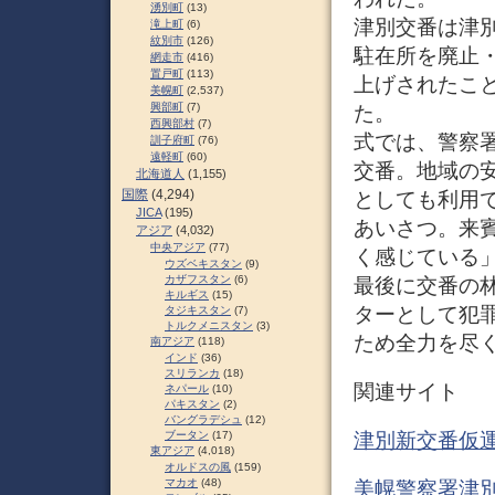
湧別町
(13)
津別交番は津別
滝上町
(6)
紋別市
(126)
駐在所を廃止
網走市
(416)
置戸町
(113)
上げされたこと
美幌町
(2,537)
興部町
(7)
た。
西興部村
(7)
式では、警察
訓子府町
(76)
遠軽町
(60)
交番。地域の
北海道人
(1,155)
国際
(4,294)
としても利用
JICA
(195)
あいさつ。来
アジア
(4,032)
中央アジア
(77)
く感じている
ウズベキスタン
(9)
カザフスタン
(6)
最後に交番の
キルギス
(15)
ターとして犯
タジキスタン
(7)
トルクメニスタン
(3)
ため全力を尽く
南アジア
(118)
インド
(36)
スリランカ
(18)
関連サイト
ネパール
(10)
パキスタン
(2)
バングラデシュ
(12)
津別新交番仮運
ブータン
(17)
東アジア
(4,018)
オルドスの風
(159)
マカオ
(48)
美幌警察署津別