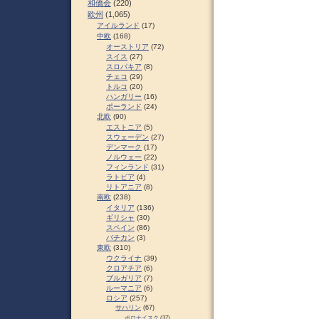
和僑会
(220)
欧州
(1,065)
アイルランド
(17)
中欧
(168)
オーストリア
(72)
スイス
(27)
スロパキア
(8)
チェコ
(29)
トルコ
(20)
ハンガリー
(16)
ポーランド
(24)
北欧
(90)
エストニア
(5)
スウェーデン
(27)
デンマーク
(17)
ノルウェー
(22)
フィンランド
(31)
ラトビア
(4)
リトアニア
(8)
南欧
(238)
イタリア
(136)
ギリシャ
(30)
スペイン
(86)
バチカン
(3)
東欧
(310)
ウクライナ
(39)
クロアチア
(6)
ブルガリア
(7)
ルーマニア
(6)
ロシア
(257)
サハリン
(67)
ポロナイスク
(37)