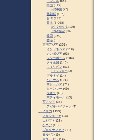
モンゴル
(65)
中国
(819)
人民中国
(97)
北朝鮮
(106)
台湾
(333)
日本
(3,968)
日中文化交流
(105)
日本の皇室
(88)
韓国
(250)
香港
(83)
東南アジア
(351)
インドネシア
(119)
カンボジア
(63)
シンガポール
(104)
タイ王国
(140)
フィリピン
(41)
モンテンルパ
(3)
ブルネイ
(14)
ベトナム
(104)
マレーシア
(71)
ミャンマー
(49)
ラオス
(43)
東ティモール
(13)
西アジア
(34)
アゼルバイジャン
(4)
アフリカ
(199)
アルジェリア
(14)
エジプト
(23)
ケニア
(10)
ブルキナファソ
(11)
ヨルダン
(9)
南スーダン
(19)