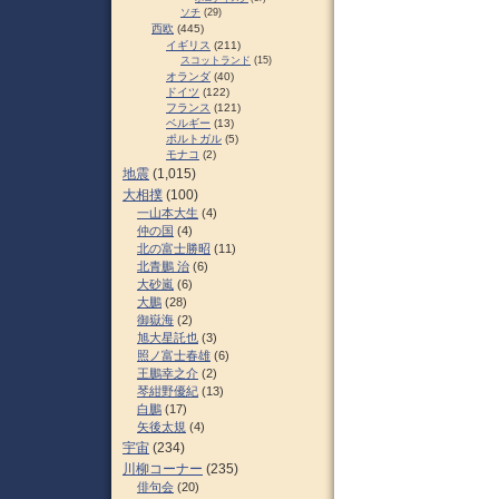
ソチ
(29)
西欧
(445)
イギリス
(211)
スコットランド
(15)
オランダ
(40)
ドイツ
(122)
フランス
(121)
ベルギー
(13)
ポルトガル
(5)
モナコ
(2)
地震
(1,015)
大相撲
(100)
一山本大生
(4)
仲の国
(4)
北の富士勝昭
(11)
北青鵬 治
(6)
大砂嵐
(6)
大鵬
(28)
御嶽海
(2)
旭大星託也
(3)
照ノ富士春雄
(6)
王鵬幸之介
(2)
琴紺野優紀
(13)
白鵬
(17)
矢後太規
(4)
宇宙
(234)
川柳コーナー
(235)
俳句会
(20)