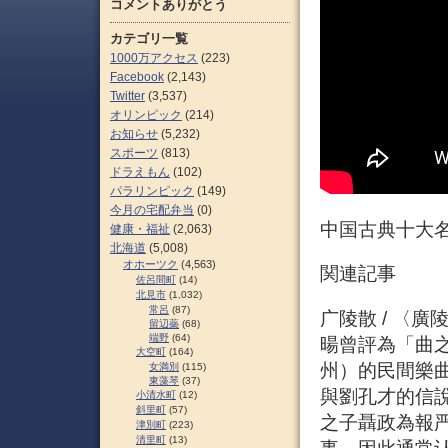
コメントありがとう
カテゴリ一覧
1000万アクセス
(223)
Facebook
(2,143)
Twitter
(3,537)
オリンピック
(214)
お知らせ
(5,232)
スポーツ
(813)
ドラえもん
(102)
パラリンピック
(149)
今月の宅配弁当
(0)
中国古典十大名
健康・福祉
(2,063)
北海道
(5,008)
オホーツク
(4,563)
関連記事
佐呂間町
(14)
北見市
(1,032)
常呂
(87)
广陵散 / 〈
留辺蘂
(68)
端野
(64)
暘曾評為「曲
大空町
(164)
州）的民間樂
女満別
(115)
東藻琴
(37)
與劉孔才的信說
小清水町
(12)
斜里町
(57)
之子聶政為報
津別町
(223)
清里町
(13)