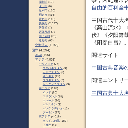
事，因此通常认
湧別町
(13)
自由的百科全
滝上町
(6)
紋別市
(126)
網走市
(416)
中国古代十大名
置戸町
(113)
美幌町
(2,537)
《高山流水》
興部町
(7)
西興部村
(7)
伏》《夕阳箫
訓子府町
(76)
遠軽町
(60)
《阳春白雪》。 
北海道人
(1,155)
国際
(4,294)
関連サイト
JICA
(195)
アジア
(4,032)
中央アジア
(77)
中国古典音楽
ウズベキスタン
(9)
カザフスタン
(6)
キルギス
(15)
関連エントリ
タジキスタン
(7)
トルクメニスタン
(3)
南アジア
(118)
中国古典十大名
インド
(36)
スリランカ
(18)
ネパール
(10)
パキスタン
(2)
バングラデシュ
(12)
ブータン
(17)
東アジア
(4,018)
オルドスの風
(159)
マカオ
(48)