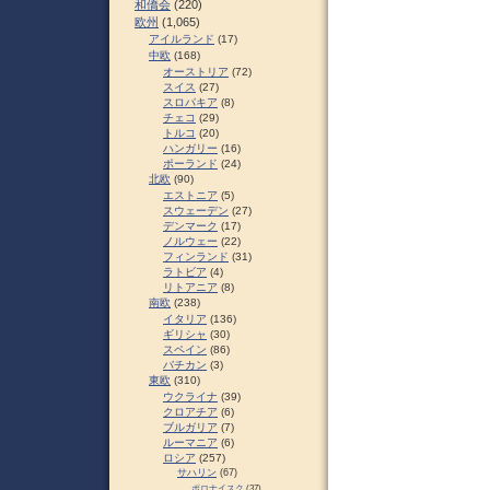
和僑会
(220)
欧州
(1,065)
アイルランド
(17)
中欧
(168)
オーストリア
(72)
スイス
(27)
スロパキア
(8)
チェコ
(29)
トルコ
(20)
ハンガリー
(16)
ポーランド
(24)
北欧
(90)
エストニア
(5)
スウェーデン
(27)
デンマーク
(17)
ノルウェー
(22)
フィンランド
(31)
ラトビア
(4)
リトアニア
(8)
南欧
(238)
イタリア
(136)
ギリシャ
(30)
スペイン
(86)
バチカン
(3)
東欧
(310)
ウクライナ
(39)
クロアチア
(6)
ブルガリア
(7)
ルーマニア
(6)
ロシア
(257)
サハリン
(67)
ポロナイスク
(37)