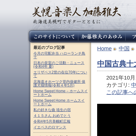
最近のブログ記事
Home
中国
今月の宅配弁当 ハローランチ鳥
十
中国古典十大
日本の皇室のご活動・ニュース
(令和4年 夏)
エリザベス2世の在位70年につい
て
2021年10月1
北海道オホーツク管内保健所 保
カテゴリ:
護犬猫情報(令和４年5月)
Home Sweet Home – ホームスイ
この記事へ
ートホーム
Home Sweet Home ホームスイ
ートホーム
私の好きな曲 埴生の宿
４１５さん おめでとう
令和4年5月美幌町広報
イエペスのロマンス