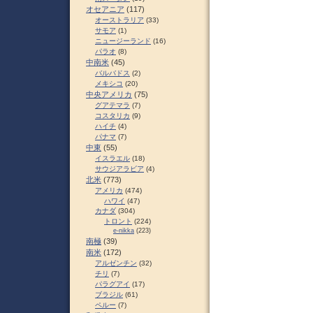
オセアニア
(117)
オーストラリア
(33)
サモア
(1)
ニュージーランド
(16)
パラオ
(8)
中南米
(45)
バルバドス
(2)
メキシコ
(20)
中央アメリカ
(75)
グアテマラ
(7)
コスタリカ
(9)
ハイチ
(4)
パナマ
(7)
中東
(55)
イスラエル
(18)
サウジアラビア
(4)
北米
(773)
アメリカ
(474)
ハワイ
(47)
カナダ
(304)
トロント
(224)
e-nikka
(223)
南極
(39)
南米
(172)
アルゼンチン
(32)
チリ
(7)
パラグアイ
(17)
ブラジル
(61)
ペルー
(7)