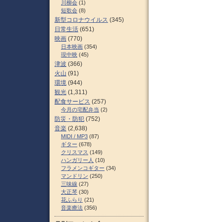
川柳会
(1)
短歌会
(8)
新型コロナウイルス
(345)
日常生活
(651)
映画
(770)
日本映画
(354)
現中映
(45)
津波
(366)
火山
(91)
環境
(944)
観光
(1,311)
配食サービス
(257)
今月の宅配弁当
(2)
防災・防犯
(752)
音楽
(2,638)
MIDI / MP3
(87)
ギター
(678)
クリスマス
(149)
ハンガリー人
(10)
フラメンコギター
(34)
マンドリン
(250)
三味線
(27)
大正琴
(30)
花ふらり
(21)
音楽療法
(356)