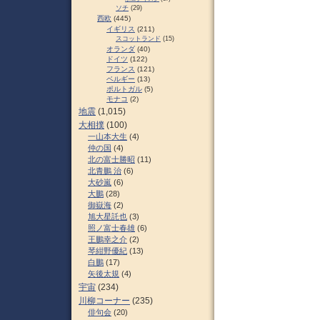
ソチ
(29)
西欧
(445)
イギリス
(211)
スコットランド
(15)
オランダ
(40)
ドイツ
(122)
フランス
(121)
ベルギー
(13)
ポルトガル
(5)
モナコ
(2)
地震
(1,015)
大相撲
(100)
一山本大生
(4)
仲の国
(4)
北の富士勝昭
(11)
北青鵬 治
(6)
大砂嵐
(6)
大鵬
(28)
御嶽海
(2)
旭大星託也
(3)
照ノ富士春雄
(6)
王鵬幸之介
(2)
琴紺野優紀
(13)
白鵬
(17)
矢後太規
(4)
宇宙
(234)
川柳コーナー
(235)
俳句会
(20)