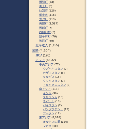
湧別町
(13)
滝上町
(6)
紋別市
(126)
網走市
(416)
置戸町
(113)
美幌町
(2,537)
興部町
(7)
西興部村
(7)
訓子府町
(76)
遠軽町
(60)
北海道人
(1,155)
国際
(4,294)
JICA
(195)
アジア
(4,032)
中央アジア
(77)
ウズベキスタン
(9)
カザフスタン
(6)
キルギス
(15)
タジキスタン
(7)
トルクメニスタン
(3)
南アジア
(118)
インド
(36)
スリランカ
(18)
ネパール
(10)
パキスタン
(2)
バングラデシュ
(12)
ブータン
(17)
東アジア
(4,018)
オルドスの風
(159)
マカオ
(48)