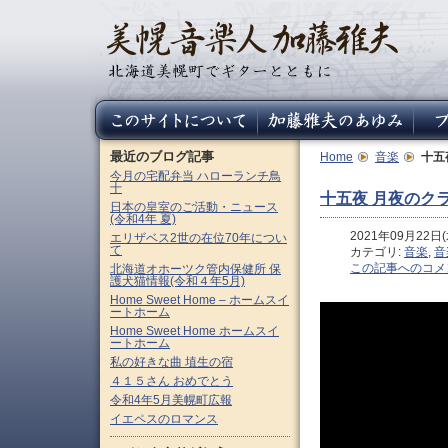
最近のブログ記事
Home
音楽
十五
今月の宅配弁当 ハローランチ鳥
十
十五夜 月夜のク
日本の皇室のご活動・ニュース
(令和4年 夏)
2021年09月22日(水
エリザベス2世の在位70年につい
て
カテゴリ:
音楽
,
音
この記事へのコメ
北海道オホーツク管内保健所 保
護犬猫情報(令和４年5月)
Home Sweet Home – ホームスイ
ートホーム
Home Sweet Home ホームスイ
ートホーム
私の好きな曲 埴生の宿
４１５さん おめでとう
令和4年5月美幌町広報
イエペスのロマンス