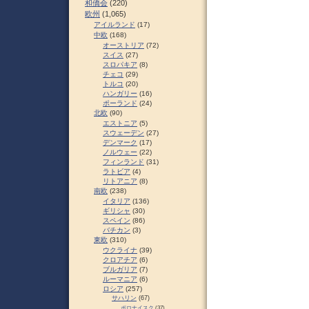
和僑会
(220)
欧州
(1,065)
アイルランド
(17)
中欧
(168)
オーストリア
(72)
スイス
(27)
スロパキア
(8)
チェコ
(29)
トルコ
(20)
ハンガリー
(16)
ポーランド
(24)
北欧
(90)
エストニア
(5)
スウェーデン
(27)
デンマーク
(17)
ノルウェー
(22)
フィンランド
(31)
ラトビア
(4)
リトアニア
(8)
南欧
(238)
イタリア
(136)
ギリシャ
(30)
スペイン
(86)
バチカン
(3)
東欧
(310)
ウクライナ
(39)
クロアチア
(6)
ブルガリア
(7)
ルーマニア
(6)
ロシア
(257)
サハリン
(67)
ポロナイスク
(37)