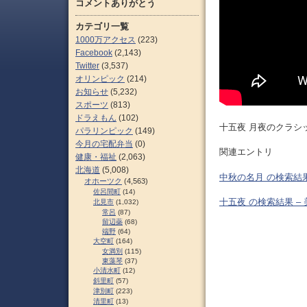
コメントありがとう
カテゴリ一覧
1000万アクセス
(223)
Facebook
(2,143)
Twitter
(3,537)
オリンピック
(214)
お知らせ
(5,232)
スポーツ
(813)
ドラえもん
(102)
十五夜 月夜のクラシ
パラリンピック
(149)
今月の宅配弁当
(0)
関連エントリ
健康・福祉
(2,063)
北海道
(5,008)
中秋の名月 の検索結果
オホーツク
(4,563)
佐呂間町
(14)
十五夜 の検索結果 –
北見市
(1,032)
常呂
(87)
留辺蘂
(68)
端野
(64)
大空町
(164)
女満別
(115)
東藻琴
(37)
小清水町
(12)
斜里町
(57)
津別町
(223)
清里町
(13)