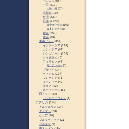
モンゴル
(65)
中国
(819)
人民中国
(97)
北朝鮮
(106)
台湾
(333)
日本
(3,968)
日中文化交流
(105)
日本の皇室
(88)
韓国
(250)
香港
(83)
東南アジア
(351)
インドネシア
(119)
カンボジア
(63)
シンガポール
(104)
タイ王国
(140)
フィリピン
(41)
モンテンルパ
(3)
ブルネイ
(14)
ベトナム
(104)
マレーシア
(71)
ミャンマー
(49)
ラオス
(43)
東ティモール
(13)
西アジア
(34)
アゼルバイジャン
(4)
アフリカ
(199)
アルジェリア
(14)
エジプト
(23)
ケニア
(10)
ブルキナファソ
(11)
ヨルダン
(9)
南スーダン
(19)