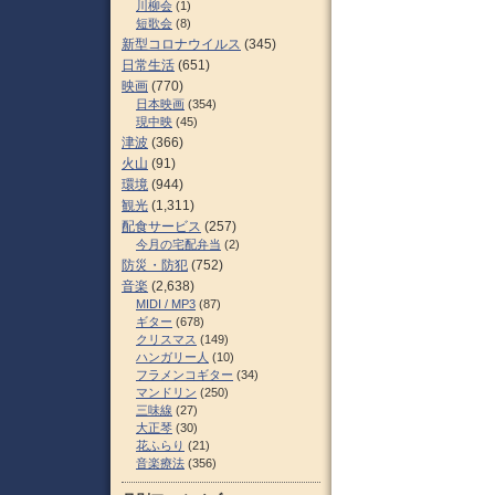
川柳会
(1)
短歌会
(8)
新型コロナウイルス
(345)
日常生活
(651)
映画
(770)
日本映画
(354)
現中映
(45)
津波
(366)
火山
(91)
環境
(944)
観光
(1,311)
配食サービス
(257)
今月の宅配弁当
(2)
防災・防犯
(752)
音楽
(2,638)
MIDI / MP3
(87)
ギター
(678)
クリスマス
(149)
ハンガリー人
(10)
フラメンコギター
(34)
マンドリン
(250)
三味線
(27)
大正琴
(30)
花ふらり
(21)
音楽療法
(356)