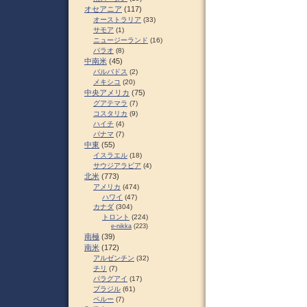
オセアニア
(117)
オーストラリア
(33)
サモア
(1)
ニュージーランド
(16)
パラオ
(8)
中南米
(45)
バルバドス
(2)
メキシコ
(20)
中央アメリカ
(75)
グアテマラ
(7)
コスタリカ
(9)
ハイチ
(4)
パナマ
(7)
中東
(55)
イスラエル
(18)
サウジアラビア
(4)
北米
(773)
アメリカ
(474)
ハワイ
(47)
カナダ
(304)
トロント
(224)
e-nikka
(223)
南極
(39)
南米
(172)
アルゼンチン
(32)
チリ
(7)
パラグアイ
(17)
ブラジル
(61)
ペルー
(7)