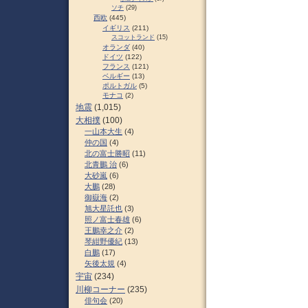
ソチ
(29)
西欧
(445)
イギリス
(211)
スコットランド
(15)
オランダ
(40)
ドイツ
(122)
フランス
(121)
ベルギー
(13)
ポルトガル
(5)
モナコ
(2)
地震
(1,015)
大相撲
(100)
一山本大生
(4)
仲の国
(4)
北の富士勝昭
(11)
北青鵬 治
(6)
大砂嵐
(6)
大鵬
(28)
御嶽海
(2)
旭大星託也
(3)
照ノ富士春雄
(6)
王鵬幸之介
(2)
琴紺野優紀
(13)
白鵬
(17)
矢後太規
(4)
宇宙
(234)
川柳コーナー
(235)
俳句会
(20)