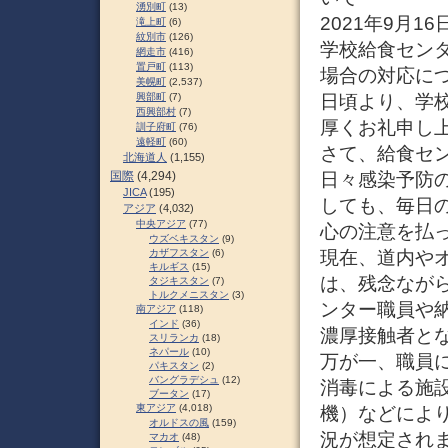
湧別町
(13)
2021年9月16
滝上町
(6)
紋別市
(126)
学校給食セン
網走市
(416)
置戸町
(113)
場合の対応に
美幌町
(2,537)
日頃より、学
興部町
(7)
西興部村
(7)
厚くお礼申し
訓子府町
(76)
遠軽町
(60)
さて、給食セ
北海道人
(1,155)
日々感染予防
国際
(4,294)
JICA
(195)
しても、毎日
アジア
(4,032)
中央アジア
(77)
心の注意を払
ウズベキスタン
(9)
現在、道内や
カザフスタン
(6)
キルギス
(15)
は、残念なが
タジキスタン
(7)
トルクメニスタン
(3)
ンター職員や
南アジア
(118)
インド
(36)
濃厚接触者と
スリランカ
(18)
ネパール
(10)
万が一、職員
パキスタン
(2)
バングラデシュ
(12)
消毒による施
ブータン
(17)
東アジア
(4,018)
機）などによ
オルドスの風
(159)
況が想定され
マカオ
(48)