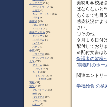
美幌町学校給
オセアニア
(117)
オーストラリア
(33)
ばならないと
サモア
(1)
あくまでも目
ニュージーランド
(16)
パラオ
(8)
感染状況によ
中南米
(45)
バルバドス
(2)
さい。
メキシコ
(20)
中央アメリカ
(75)
〇その他
グアテマラ
(7)
９月１６日付
コスタリカ
(9)
ハイチ
(4)
配付しており
パナマ
(7)
中東
(55)
※配付文書は以
イスラエル
(18)
保護者の皆様
サウジアラビア
(4)
北米
(773)
(
美幌町のホー
アメリカ
(474)
ハワイ
(47)
カナダ
(304)
関連エントリ
トロント
(224)
e-nikka
(223)
南極
(39)
学校給食 の検
南米
(172)
アルゼンチン
(32)
チリ
(7)
パラグアイ
(17)
ブラジル
(61)
ペルー
(7)