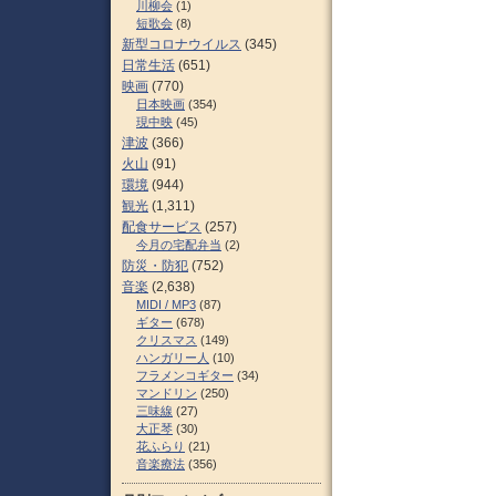
川柳会
(1)
短歌会
(8)
新型コロナウイルス
(345)
日常生活
(651)
映画
(770)
日本映画
(354)
現中映
(45)
津波
(366)
火山
(91)
環境
(944)
観光
(1,311)
配食サービス
(257)
今月の宅配弁当
(2)
防災・防犯
(752)
音楽
(2,638)
MIDI / MP3
(87)
ギター
(678)
クリスマス
(149)
ハンガリー人
(10)
フラメンコギター
(34)
マンドリン
(250)
三味線
(27)
大正琴
(30)
花ふらり
(21)
音楽療法
(356)