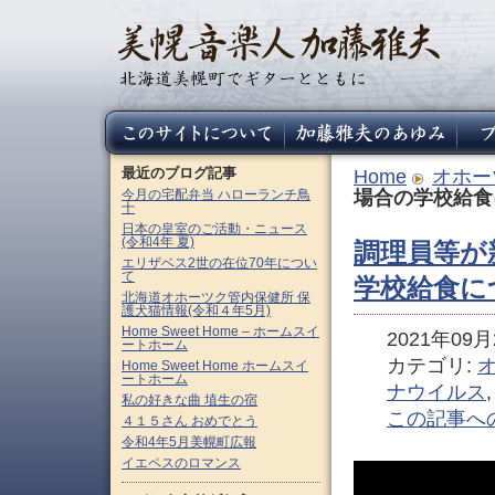
最近のブログ記事
Home
オホー
今月の宅配弁当 ハローランチ鳥
場合の学校給食
十
日本の皇室のご活動・ニュース
(令和4年 夏)
調理員等が
エリザベス2世の在位70年につい
て
学校給食に
北海道オホーツク管内保健所 保
護犬猫情報(令和４年5月)
Home Sweet Home – ホームスイ
2021年09月2
ートホーム
カテゴリ:
Home Sweet Home ホームスイ
ートホーム
ナウイルス
私の好きな曲 埴生の宿
この記事へ
４１５さん おめでとう
令和4年5月美幌町広報
イエペスのロマンス