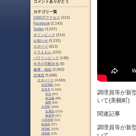
コメントありがとう
カテゴリ一覧
1000万アクセス
(223)
Facebook
(2,143)
Twitter
(3,537)
オリンピック
(214)
お知らせ
(5,232)
スポーツ
(813)
ドラえもん
(102)
パラリンピック
(149)
今月の宅配弁当
(0)
健康・福祉
(2,063)
北海道
(5,008)
オホーツク
(4,563)
佐呂間町
(14)
北見市
(1,032)
調理員等が新
常呂
(87)
留辺蘂
(68)
いて(美幌町)
端野
(64)
大空町
(164)
女満別
(115)
関連記事
東藻琴
(37)
小清水町
(12)
斜里町
(57)
調理員等が新
津別町
(223)
清里町
(13)
いて