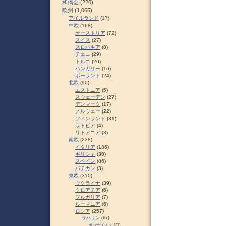
和僑会
(220)
欧州
(1,065)
アイルランド
(17)
中欧
(168)
オーストリア
(72)
スイス
(27)
スロパキア
(8)
チェコ
(29)
トルコ
(20)
ハンガリー
(16)
ポーランド
(24)
北欧
(90)
エストニア
(5)
スウェーデン
(27)
デンマーク
(17)
ノルウェー
(22)
フィンランド
(31)
ラトビア
(4)
リトアニア
(8)
南欧
(238)
イタリア
(136)
ギリシャ
(30)
スペイン
(86)
バチカン
(3)
東欧
(310)
ウクライナ
(39)
クロアチア
(6)
ブルガリア
(7)
ルーマニア
(6)
ロシア
(257)
サハリン
(67)
ポロナイスク
(37)