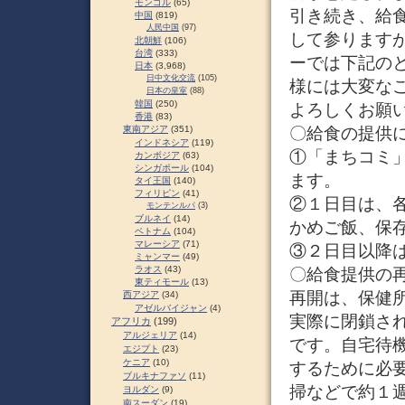
モンゴル
(65)
引き続き、給
中国
(819)
人民中国
(97)
して参ります
北朝鮮
(106)
台湾
(333)
ーでは下記の
日本
(3,968)
日中文化交流
(105)
様には大変な
日本の皇室
(88)
韓国
(250)
よろしくお願
香港
(83)
〇給食の提供
東南アジア
(351)
インドネシア
(119)
①「まちコミ
カンボジア
(63)
シンガポール
(104)
ます。
タイ王国
(140)
フィリピン
(41)
②１日目は、
モンテンルパ
(3)
ブルネイ
(14)
かめご飯、保
ベトナム
(104)
マレーシア
(71)
③２日目以降
ミャンマー
(49)
ラオス
(43)
〇給食提供の
東ティモール
(13)
再開は、保健
西アジア
(34)
アゼルバイジャン
(4)
実際に閉鎖さ
アフリカ
(199)
アルジェリア
(14)
です。自宅待
エジプト
(23)
ケニア
(10)
するために必
ブルキナファソ
(11)
掃などで約１
ヨルダン
(9)
南スーダン
(19)