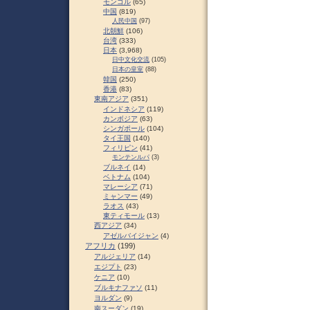
モンゴル
(65)
中国
(819)
人民中国
(97)
北朝鮮
(106)
台湾
(333)
日本
(3,968)
日中文化交流
(105)
日本の皇室
(88)
韓国
(250)
香港
(83)
東南アジア
(351)
インドネシア
(119)
カンボジア
(63)
シンガポール
(104)
タイ王国
(140)
フィリピン
(41)
モンテンルパ
(3)
ブルネイ
(14)
ベトナム
(104)
マレーシア
(71)
ミャンマー
(49)
ラオス
(43)
東ティモール
(13)
西アジア
(34)
アゼルバイジャン
(4)
アフリカ
(199)
アルジェリア
(14)
エジプト
(23)
ケニア
(10)
ブルキナファソ
(11)
ヨルダン
(9)
南スーダン
(19)