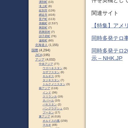
件を契機として
湧別町
(13)
滝上町
(6)
紋別市
(126)
関連サイト
網走市
(416)
置戸町
(113)
美幌町
(2,537)
【特集】アメリ
興部町
(7)
西興部村
(7)
訓子府町
(76)
同時多発テロ事
遠軽町
(60)
北海道人
(1,155)
同時多発テロ2
国際
(4,294)
JICA
(195)
示 – NHK.JP
アジア
(4,032)
中央アジア
(77)
ウズベキスタン
(9)
カザフスタン
(6)
キルギス
(15)
タジキスタン
(7)
トルクメニスタン
(3)
南アジア
(118)
インド
(36)
スリランカ
(18)
ネパール
(10)
パキスタン
(2)
バングラデシュ
(12)
ブータン
(17)
東アジア
(4,018)
オルドスの風
(159)
マカオ
(48)