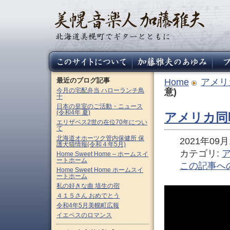
最近のブログ記事
Home
アメリ
今月の宅配弁当 ハローランチ鳥
意)
十
日本の皇室のご活動・ニュース
(令和4年 夏)
アメリカ同
エリザベス2世の在位70年につい
て
北海道オホーツク管内保健所 保
2021年09月1
護犬猫情報(令和４年5月)
カテゴリ:
Home Sweet Home – ホームスイ
ートホーム
この記事へ
Home Sweet Home ホームスイ
ートホーム
私の好きな曲 埴生の宿
４１５さん おめでとう
令和4年5月美幌町広報
イエペスのロマンス