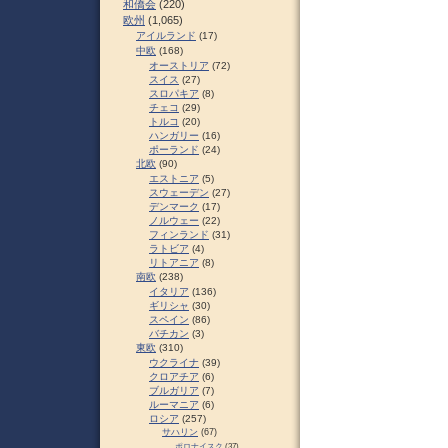
和僑会
(220)
欧州
(1,065)
アイルランド
(17)
中欧
(168)
オーストリア
(72)
スイス
(27)
スロパキア
(8)
チェコ
(29)
トルコ
(20)
ハンガリー
(16)
ポーランド
(24)
北欧
(90)
エストニア
(5)
スウェーデン
(27)
デンマーク
(17)
ノルウェー
(22)
フィンランド
(31)
ラトビア
(4)
リトアニア
(8)
南欧
(238)
イタリア
(136)
ギリシャ
(30)
スペイン
(86)
バチカン
(3)
東欧
(310)
ウクライナ
(39)
クロアチア
(6)
ブルガリア
(7)
ルーマニア
(6)
ロシア
(257)
サハリン
(67)
ポロナイスク
(37)