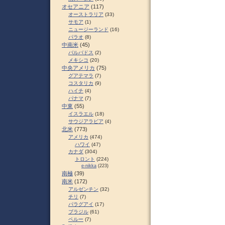
オセアニア
(117)
オーストラリア
(33)
サモア
(1)
ニュージーランド
(16)
パラオ
(8)
中南米
(45)
バルバドス
(2)
メキシコ
(20)
中央アメリカ
(75)
グアテマラ
(7)
コスタリカ
(9)
ハイチ
(4)
パナマ
(7)
中東
(55)
イスラエル
(18)
サウジアラビア
(4)
北米
(773)
アメリカ
(474)
ハワイ
(47)
カナダ
(304)
トロント
(224)
e-nikka
(223)
南極
(39)
南米
(172)
アルゼンチン
(32)
チリ
(7)
パラグアイ
(17)
ブラジル
(61)
ペルー
(7)