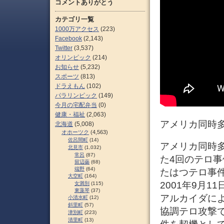
コメントありがとう
カテゴリ一覧
1000万アクセス
(223)
Facebook
(2,143)
Twitter
(3,537)
オリンピック
(214)
お知らせ
(5,232)
スポーツ
(813)
ドラえもん
(102)
パラリンピック
(149)
今月の宅配弁当
(0)
健康・福祉
(2,063)
アメリカ同時多
北海道
(5,008)
オホーツク
(4,563)
佐呂間町
(14)
アメリカ同時多
北見市
(1,032)
常呂
(87)
た4回のテロ事
留辺蘂
(68)
端野
(64)
たはつテロ事件、英:
大空町
(164)
2001年9月
女満別
(115)
東藻琴
(37)
アルカイダに
小清水町
(12)
斜里町
(57)
協調テロ攻撃で
津別町
(223)
清里町
(13)