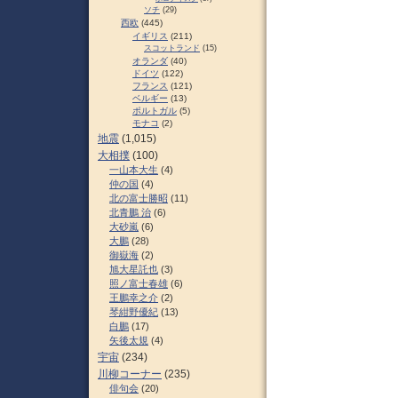
ソチ
(29)
西欧
(445)
イギリス
(211)
スコットランド
(15)
オランダ
(40)
ドイツ
(122)
フランス
(121)
ベルギー
(13)
ポルトガル
(5)
モナコ
(2)
地震
(1,015)
大相撲
(100)
一山本大生
(4)
仲の国
(4)
北の富士勝昭
(11)
北青鵬 治
(6)
大砂嵐
(6)
大鵬
(28)
御嶽海
(2)
旭大星託也
(3)
照ノ富士春雄
(6)
王鵬幸之介
(2)
琴紺野優紀
(13)
白鵬
(17)
矢後太規
(4)
宇宙
(234)
川柳コーナー
(235)
俳句会
(20)