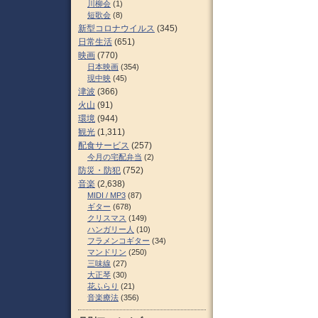
川柳会
(1)
短歌会
(8)
新型コロナウイルス
(345)
日常生活
(651)
映画
(770)
日本映画
(354)
現中映
(45)
津波
(366)
火山
(91)
環境
(944)
観光
(1,311)
配食サービス
(257)
今月の宅配弁当
(2)
防災・防犯
(752)
音楽
(2,638)
MIDI / MP3
(87)
ギター
(678)
クリスマス
(149)
ハンガリー人
(10)
フラメンコギター
(34)
マンドリン
(250)
三味線
(27)
大正琴
(30)
花ふらり
(21)
音楽療法
(356)