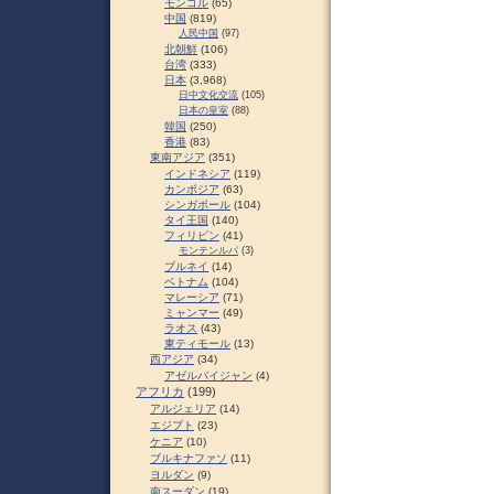
モンゴル
(65)
中国
(819)
人民中国
(97)
北朝鮮
(106)
台湾
(333)
日本
(3,968)
日中文化交流
(105)
日本の皇室
(88)
韓国
(250)
香港
(83)
東南アジア
(351)
インドネシア
(119)
カンボジア
(63)
シンガポール
(104)
タイ王国
(140)
フィリピン
(41)
モンテンルパ
(3)
ブルネイ
(14)
ベトナム
(104)
マレーシア
(71)
ミャンマー
(49)
ラオス
(43)
東ティモール
(13)
西アジア
(34)
アゼルバイジャン
(4)
アフリカ
(199)
アルジェリア
(14)
エジプト
(23)
ケニア
(10)
ブルキナファソ
(11)
ヨルダン
(9)
南スーダン
(19)