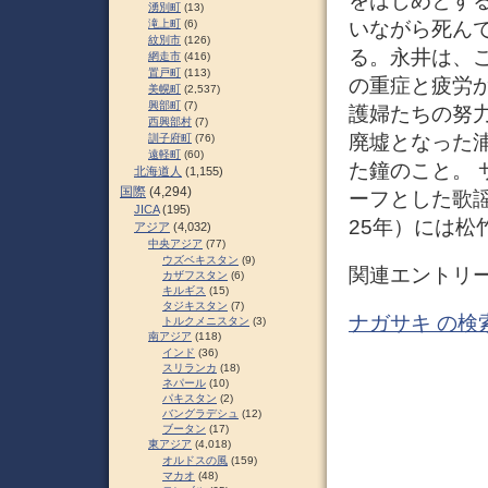
をはじめとす
湧別町
(13)
いながら死ん
滝上町
(6)
紋別市
(126)
る。永井は、
網走市
(416)
置戸町
(113)
の重症と疲労
美幌町
(2,537)
興部町
(7)
護婦たちの努
西興部村
(7)
廃墟となった
訓子府町
(76)
遠軽町
(60)
た鐘のこと。
北海道人
(1,155)
国際
(4,294)
ーフとした歌謡
JICA
(195)
25年）には松
アジア
(4,032)
中央アジア
(77)
ウズベキスタン
(9)
関連エントリ
カザフスタン
(6)
キルギス
(15)
タジキスタン
(7)
ナガサキ の検
トルクメニスタン
(3)
南アジア
(118)
インド
(36)
スリランカ
(18)
ネパール
(10)
パキスタン
(2)
バングラデシュ
(12)
ブータン
(17)
東アジア
(4,018)
オルドスの風
(159)
マカオ
(48)