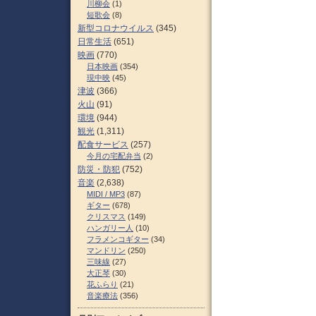
川柳会
(1)
短歌会
(8)
新型コロナウイルス
(345)
日常生活
(651)
映画
(770)
日本映画
(354)
現中映
(45)
津波
(366)
火山
(91)
環境
(944)
観光
(1,311)
配食サービス
(257)
今月の宅配弁当
(2)
防災・防犯
(752)
音楽
(2,638)
MIDI / MP3
(87)
ギター
(678)
クリスマス
(149)
ハンガリー人
(10)
フラメンコギター
(34)
マンドリン
(250)
三味線
(27)
大正琴
(30)
花ふらり
(21)
音楽療法
(356)