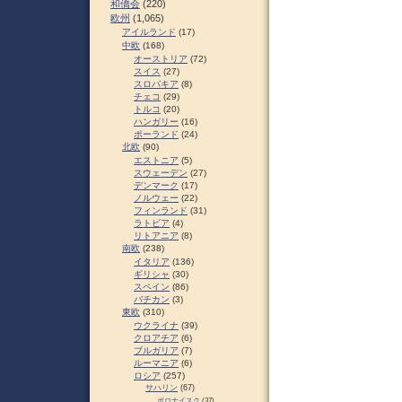
和僑会
(220)
欧州
(1,065)
アイルランド
(17)
中欧
(168)
オーストリア
(72)
スイス
(27)
スロパキア
(8)
チェコ
(29)
トルコ
(20)
ハンガリー
(16)
ポーランド
(24)
北欧
(90)
エストニア
(5)
スウェーデン
(27)
デンマーク
(17)
ノルウェー
(22)
フィンランド
(31)
ラトビア
(4)
リトアニア
(8)
南欧
(238)
イタリア
(136)
ギリシャ
(30)
スペイン
(86)
バチカン
(3)
東欧
(310)
ウクライナ
(39)
クロアチア
(6)
ブルガリア
(7)
ルーマニア
(6)
ロシア
(257)
サハリン
(67)
ポロナイスク
(37)