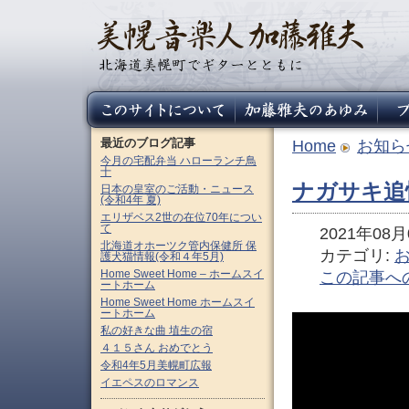
最近のブログ記事
Home
お知ら
今月の宅配弁当 ハローランチ鳥
十
ナガサキ追悼
日本の皇室のご活動・ニュース
(令和4年 夏)
エリザベス2世の在位70年につい
て
2021年08月0
北海道オホーツク管内保健所 保
カテゴリ:
護犬猫情報(令和４年5月)
Home Sweet Home – ホームスイ
この記事へ
ートホーム
Home Sweet Home ホームスイ
ートホーム
私の好きな曲 埴生の宿
４１５さん おめでとう
令和4年5月美幌町広報
イエペスのロマンス