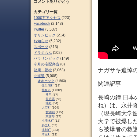
コメントありがとう
カテゴリ一覧
1000万アクセス
(223)
Facebook
(2,143)
Twitter
(3,537)
オリンピック
(214)
お知らせ
(5,232)
スポーツ
(813)
ドラえもん
(102)
パラリンピック
(149)
今月の宅配弁当
(0)
ナガサキ追悼の
健康・福祉
(2,063)
北海道
(5,008)
オホーツク
(4,563)
関連記事
佐呂間町
(14)
北見市
(1,032)
常呂
(87)
長崎の鐘 日本
留辺蘂
(68)
端野
(64)
ね）は、永井隆
大空町
(164)
（現長崎大学
女満別
(115)
東藻琴
(37)
大学で被爆し
小清水町
(12)
斜里町
(57)
ら被爆者の救
津別町
(223)
清里町
(13)