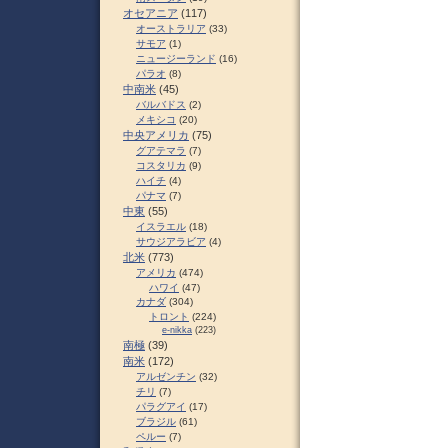
オセアニア
(117)
オーストラリア
(33)
サモア
(1)
ニュージーランド
(16)
パラオ
(8)
中南米
(45)
バルバドス
(2)
メキシコ
(20)
中央アメリカ
(75)
グアテマラ
(7)
コスタリカ
(9)
ハイチ
(4)
パナマ
(7)
中東
(55)
イスラエル
(18)
サウジアラビア
(4)
北米
(773)
アメリカ
(474)
ハワイ
(47)
カナダ
(304)
トロント
(224)
e-nikka
(223)
南極
(39)
南米
(172)
アルゼンチン
(32)
チリ
(7)
パラグアイ
(17)
ブラジル
(61)
ペルー
(7)