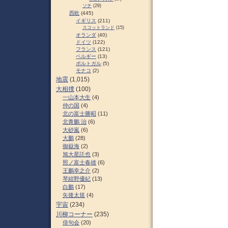
ソチ
(29)
西欧
(445)
イギリス
(211)
スコットランド
(15)
オランダ
(40)
ドイツ
(122)
フランス
(121)
ベルギー
(13)
ポルトガル
(5)
モナコ
(2)
地震
(1,015)
大相撲
(100)
一山本大生
(4)
仲の国
(4)
北の富士勝昭
(11)
北青鵬 治
(6)
大砂嵐
(6)
大鵬
(28)
御嶽海
(2)
旭大星託也
(3)
照ノ富士春雄
(6)
王鵬幸之介
(2)
琴紺野優紀
(13)
白鵬
(17)
矢後太規
(4)
宇宙
(234)
川柳コーナー
(235)
俳句会
(20)