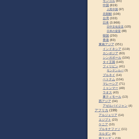
モンゴル
(65)
中国
(819)
人民中国
(97)
北朝鮮
(106)
台湾
(333)
日本
(3,968)
日中文化交流
(105)
日本の皇室
(88)
韓国
(250)
香港
(83)
東南アジア
(351)
インドネシア
(119)
カンボジア
(63)
シンガポール
(104)
タイ王国
(140)
フィリピン
(41)
モンテンルパ
(3)
ブルネイ
(14)
ベトナム
(104)
マレーシア
(71)
ミャンマー
(49)
ラオス
(43)
東ティモール
(13)
西アジア
(34)
アゼルバイジャン
(4)
アフリカ
(199)
アルジェリア
(14)
エジプト
(23)
ケニア
(10)
ブルキナファソ
(11)
ヨルダン
(9)
南スーダン
(19)