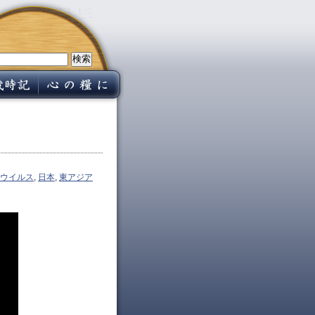
ウイルス
,
日本
,
東アジア