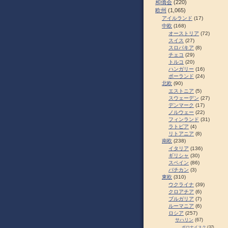
和僑会
(220)
欧州
(1,065)
アイルランド
(17)
中欧
(168)
オーストリア
(72)
スイス
(27)
スロパキア
(8)
チェコ
(29)
トルコ
(20)
ハンガリー
(16)
ポーランド
(24)
北欧
(90)
エストニア
(5)
スウェーデン
(27)
デンマーク
(17)
ノルウェー
(22)
フィンランド
(31)
ラトビア
(4)
リトアニア
(8)
南欧
(238)
イタリア
(136)
ギリシャ
(30)
スペイン
(86)
バチカン
(3)
東欧
(310)
ウクライナ
(39)
クロアチア
(6)
ブルガリア
(7)
ルーマニア
(6)
ロシア
(257)
サハリン
(67)
ポロナイスク
(37)