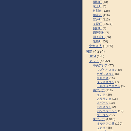
湧別町
(13)
滝上町
(6)
紋別市
(126)
網走市
(416)
置戸町
(113)
美幌町
(2,537)
興部町
(7)
西興部村
(7)
訓子府町
(76)
遠軽町
(60)
北海道人
(1,155)
国際
(4,294)
JICA
(195)
アジア
(4,032)
中央アジア
(77)
ウズベキスタン
(9)
カザフスタン
(6)
キルギス
(15)
タジキスタン
(7)
トルクメニスタン
(3)
南アジア
(118)
インド
(36)
スリランカ
(18)
ネパール
(10)
パキスタン
(2)
バングラデシュ
(12)
ブータン
(17)
東アジア
(4,018)
オルドスの風
(159)
マカオ
(48)