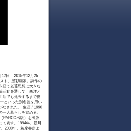
2日 – 2015年12月25
イスト、墨彩画家。詩作の
を経て老荘思想に大きな
筆活動を通して、西洋と
生活でも死去するまで徹
基一といった別名義を用い
れた。 生涯 / 1990
の一人暮らしを始める。
（PARCO出版）を出版
て表す。1994年、新川
2000年、筑摩書房よ