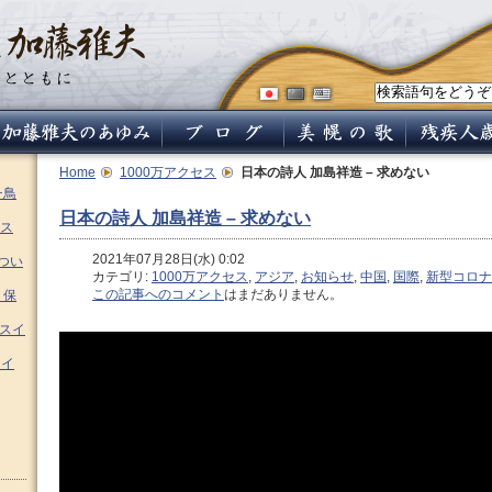
Home
1000万アクセス
日本の詩人 加島祥造 – 求めない
チ鳥
日本の詩人 加島祥造 – 求めない
ス
2021年07月28日(水) 0:02
つい
カテゴリ:
1000万アクセス
,
アジア
,
お知らせ
,
中国
,
国際
,
新型コロナ
この記事へのコメント
はまだありません。
 保
ムスイ
スイ