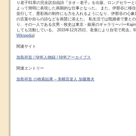
り老子81章の完全訳自由詩『タオ－老子』を出版、ロングセラー
よって簡明に表現した画期的な仕事となった。 また、伊那谷に移
並行して、墨彩画の制作にも力を入れるようになり、伊那谷の心象
の言葉や自らの詩などを画賛に添えた。 私生活では既婚者で妻との
り、その一人である次男・牧史は東京・銀座のギャラリーバーKaji
しても活動している。 2015年12月25日、老衰により自宅で死去。92
Wikipedia
)
関連サイト
加島祥造 | NHK人物録 | NHKアーカイブス
関連エントリー
加島祥造 の検索結果 – 美幌音楽人 加藤雅夫