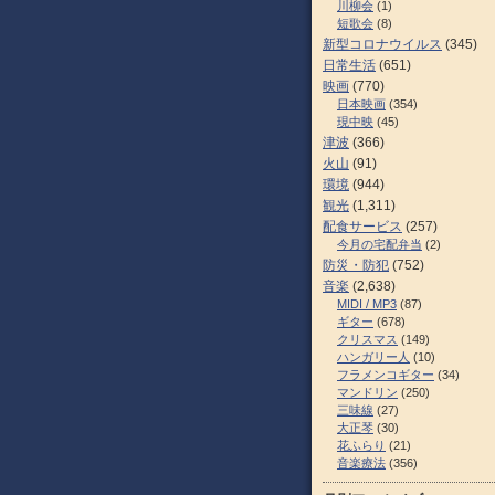
川柳会
(1)
短歌会
(8)
新型コロナウイルス
(345)
日常生活
(651)
映画
(770)
日本映画
(354)
現中映
(45)
津波
(366)
火山
(91)
環境
(944)
観光
(1,311)
配食サービス
(257)
今月の宅配弁当
(2)
防災・防犯
(752)
音楽
(2,638)
MIDI / MP3
(87)
ギター
(678)
クリスマス
(149)
ハンガリー人
(10)
フラメンコギター
(34)
マンドリン
(250)
三味線
(27)
大正琴
(30)
花ふらり
(21)
音楽療法
(356)