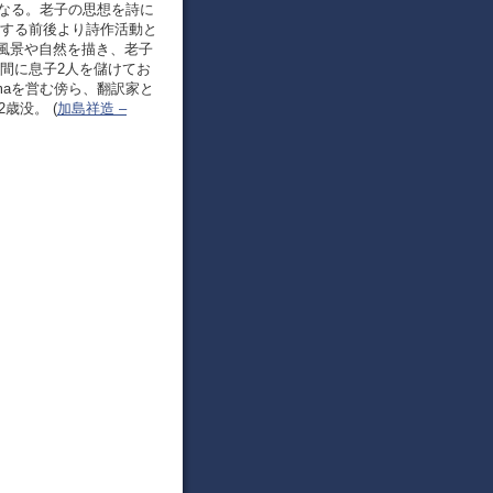
となる。老子の思想を詩に
住する前後より詩作活動と
風景や自然を描き、老子
間に息子2人を儲けてお
maを営む傍ら、翻訳家と
歳没。 (
加島祥造 –