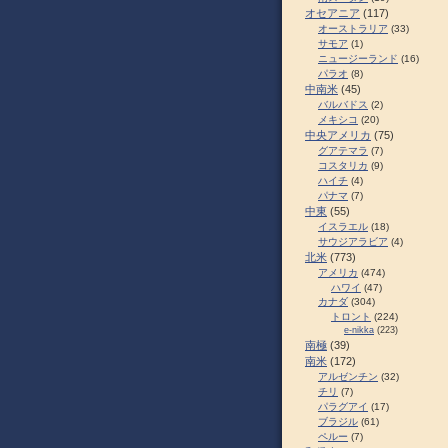
オセアニア
(117)
オーストラリア
(33)
サモア
(1)
ニュージーランド
(16)
パラオ
(8)
中南米
(45)
バルバドス
(2)
メキシコ
(20)
中央アメリカ
(75)
グアテマラ
(7)
コスタリカ
(9)
ハイチ
(4)
パナマ
(7)
中東
(55)
イスラエル
(18)
サウジアラビア
(4)
北米
(773)
アメリカ
(474)
ハワイ
(47)
カナダ
(304)
トロント
(224)
e-nikka
(223)
南極
(39)
南米
(172)
アルゼンチン
(32)
チリ
(7)
パラグアイ
(17)
ブラジル
(61)
ペルー
(7)