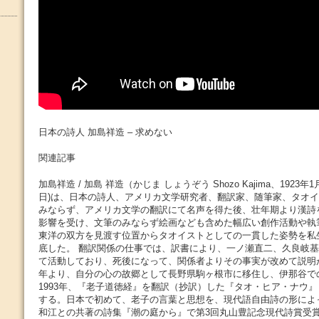
日本の詩人 加島祥造 – 求めない
関連記事
加島祥造 / 加島 祥造（かじま しょうぞう Shozo Kajima、1923年1月1
日)は、日本の詩人、アメリカ文学研究者、翻訳家、随筆家、タオ
みならず、アメリカ文学の翻訳にて名声を得た後、壮年期より漢詩
影響を受け、文筆のみならず絵画なども含めた幅広い創作活動や執
東洋の双方を見渡す位置からタオイストとしての一貫した姿勢を私
底した。 翻訳関係の仕事では、訳書により、一ノ瀬直二、久良岐
て活動しており、死後になって、関係者よりその事実が改めて説明がなさ
年より、自分の心の故郷として長野県駒ヶ根市に移住し、伊那谷で
1993年、『老子道徳経』を翻訳（抄訳）した『タオ・ヒア・ナウ』
する。日本で初めて、老子の言葉と思想を、現代語自由詩の形によっ
和江との共著の詩集『潮の庭から』で第3回丸山豊記念現代詩賞受賞。