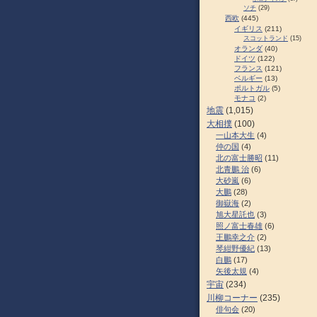
ソチ
(29)
西欧
(445)
イギリス
(211)
スコットランド
(15)
オランダ
(40)
ドイツ
(122)
フランス
(121)
ベルギー
(13)
ポルトガル
(5)
モナコ
(2)
地震
(1,015)
大相撲
(100)
一山本大生
(4)
仲の国
(4)
北の富士勝昭
(11)
北青鵬 治
(6)
大砂嵐
(6)
大鵬
(28)
御嶽海
(2)
旭大星託也
(3)
照ノ富士春雄
(6)
王鵬幸之介
(2)
琴紺野優紀
(13)
白鵬
(17)
矢後太規
(4)
宇宙
(234)
川柳コーナー
(235)
俳句会
(20)