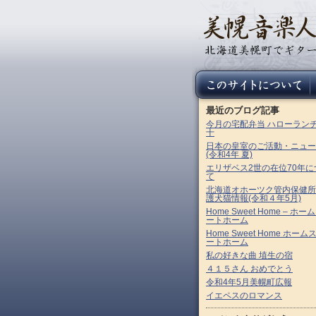
最近のブログ記事
今月の宅配弁当 ハローラン
十
日本の皇室のご活動・ニュー
(令和4年 夏)
エリザベス2世の在位70年に
て
北海道オホーツク管内保健所
護犬猫情報(令和４年5月)
Home Sweet Home – ホー
ートホーム
Home Sweet Home ホーム
ートホーム
私の好きな曲 埴生の宿
４１５さん おめでとう
令和4年5月美幌町広報
イエペスのロマンス