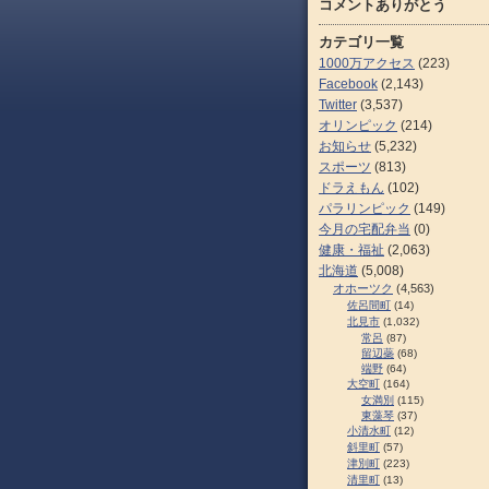
コメントありがとう
カテゴリ一覧
1000万アクセス
(223)
Facebook
(2,143)
Twitter
(3,537)
オリンピック
(214)
お知らせ
(5,232)
スポーツ
(813)
ドラえもん
(102)
パラリンピック
(149)
今月の宅配弁当
(0)
健康・福祉
(2,063)
北海道
(5,008)
オホーツク
(4,563)
佐呂間町
(14)
北見市
(1,032)
常呂
(87)
留辺蘂
(68)
端野
(64)
大空町
(164)
女満別
(115)
東藻琴
(37)
小清水町
(12)
斜里町
(57)
津別町
(223)
清里町
(13)