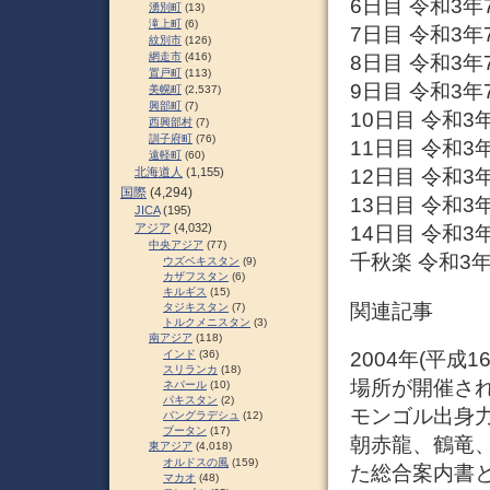
6日目 令和3年
湧別町
(13)
滝上町
(6)
7日目 令和3年
紋別市
(126)
網走市
(416)
8日目 令和3年
置戸町
(113)
9日目 令和3年
美幌町
(2,537)
興部町
(7)
10日目 令和3
西興部村
(7)
訓子府町
(76)
11日目 令和3
遠軽町
(60)
北海道人
(1,155)
12日目 令和3
国際
(4,294)
13日目 令和3
JICA
(195)
アジア
(4,032)
14日目 令和3
中央アジア
(77)
千秋楽 令和3年
ウズベキスタン
(9)
カザフスタン
(6)
キルギス
(15)
関連記事
タジキスタン
(7)
トルクメニスタン
(3)
南アジア
(118)
2004年(平
インド
(36)
スリランカ
(18)
場所が開催され
ネパール
(10)
パキスタン
(2)
モンゴル出身
バングラデシュ
(12)
ブータン
(17)
朝赤龍、鶴竜
東アジア
(4,018)
オルドスの風
(159)
た総合案内書と
マカオ
(48)