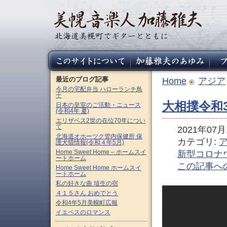
最近のブログ記事
Home
アジア
今月の宅配弁当 ハローランチ鳥
十
大相撲令和
日本の皇室のご活動・ニュース
(令和4年 夏)
エリザベス2世の在位70年につい
て
2021年07月1
北海道オホーツク管内保健所 保
カテゴリ:
護犬猫情報(令和４年5月)
Home Sweet Home – ホームスイ
新型コロナ
ートホーム
この記事へ
Home Sweet Home ホームスイ
ートホーム
私の好きな曲 埴生の宿
４１５さん おめでとう
令和4年5月美幌町広報
イエペスのロマンス