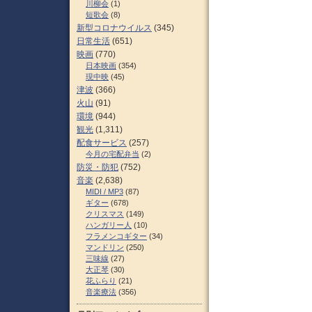
川柳会
(1)
短歌会
(8)
新型コロナウイルス
(345)
日常生活
(651)
映画
(770)
日本映画
(354)
現中映
(45)
津波
(366)
火山
(91)
環境
(944)
観光
(1,311)
配食サービス
(257)
今月の宅配弁当
(2)
防災・防犯
(752)
音楽
(2,638)
MIDI / MP3
(87)
ギター
(678)
クリスマス
(149)
ハンガリー人
(10)
フラメンコギター
(34)
マンドリン
(250)
三味線
(27)
大正琴
(30)
花ふらり
(21)
音楽療法
(356)