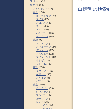
和僑会
(220)
欧州
(1,065)
白鵬翔 の検索
アイルランド
(17)
中欧
(168)
オーストリア
(72)
スイス
(27)
スロパキア
(8)
チェコ
(29)
トルコ
(20)
ハンガリー
(16)
ポーランド
(24)
北欧
(90)
エストニア
(5)
スウェーデン
(27)
デンマーク
(17)
ノルウェー
(22)
フィンランド
(31)
ラトビア
(4)
リトアニア
(8)
南欧
(238)
イタリア
(136)
ギリシャ
(30)
スペイン
(86)
バチカン
(3)
東欧
(310)
ウクライナ
(39)
クロアチア
(6)
ブルガリア
(7)
ルーマニア
(6)
ロシア
(257)
サハリン
(67)
ポロナイスク
(37)