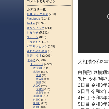
コメントありがとう
カテゴリ一覧
1000万アクセス
(223)
Facebook
(2,143)
Twitter
(3,537)
オリンピック
(214)
お知らせ
(5,232)
スポーツ
(813)
ドラえもん
(102)
パラリンピック
(149)
今月の宅配弁当
(0)
健康・福祉
(2,063)
北海道
(5,008)
大相撲令和3年
オホーツク
(4,563)
佐呂間町
(14)
白鵬翔 東横綱
北見市
(1,032)
常呂
(87)
初日 令和3年7
留辺蘂
(68)
端野
(64)
2日目 令和3年
大空町
(164)
女満別
(115)
3日目 令和3年
東藻琴
(37)
小清水町
(12)
4日目 令和3年
斜里町
(57)
5日目 令和3年
津別町
(223)
清里町
(13)