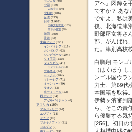
モンゴル
(65)
アへ」図録を
中国
(819)
人民中国
(97)
ですか？ あ
北朝鮮
(106)
ですよ。私は
台湾
(333)
日本
(3,968)
後、北海道津
日中文化交流
(105)
日本の皇室
(88)
野部屋女将さ
韓国
(250)
香港
(83)
部、がんばれ
東南アジア
(351)
インドネシア
(119)
た。津別高校
カンボジア
(63)
シンガポール
(104)
タイ王国
(140)
白鵬翔 モンゴ
フィリピン
(41)
モンテンルパ
(3)
（はくほう しょ
ブルネイ
(14)
ベトナム
(104)
ンゴル国ウラ
マレーシア
(71)
力士、第69代横
ミャンマー
(49)
ラオス
(43)
本国籍を取得。
東ティモール
(13)
西アジア
(34)
伊勢ヶ濱審判
アゼルバイジャン
(4)
アフリカ
(199)
ら、そこの責
アルジェリア
(14)
エジプト
(23)
ら優勝する気
ケニア
(10)
[256]。初
ブルキナファソ
(11)
ヨルダン
(9)
大相撲中継の
南スーダン
(19)