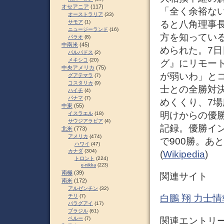
オセアニア
(117)
「全く余裕な
オーストラリア
(33)
ると八角理事
サモア
(1)
ニュージーランド
(16)
方を知ってい
パラオ
(8)
中南米
(45)
められた。7日
バルバドス
(2)
メキシコ
(20)
グ』にリモー
中央アメリカ
(75)
が弱いわ」と
グアテマラ
(7)
コスタリカ
(9)
士との全勝対
ハイチ
(4)
パナマ
(7)
めくくり、7場
中東
(55)
明けからの優
イスラエル
(18)
サウジアラビア
(4)
記録。優勝イン
北米
(773)
アメリカ
(474)
で900勝。あ
ハワイ
(47)
カナダ
(304)
(
Wikipedia
)
トロント
(224)
e-nikka
(223)
南極
(39)
関連サイト
南米
(172)
アルゼンチン
(32)
チリ
(7)
白鵬 翔 力士情
パラグアイ
(17)
ブラジル
(61)
関連エントリ
ペルー
(7)