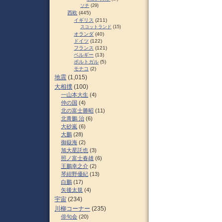
ソチ
(29)
西欧
(445)
イギリス
(211)
スコットランド
(15)
オランダ
(40)
ドイツ
(122)
フランス
(121)
ベルギー
(13)
ポルトガル
(5)
モナコ
(2)
地震
(1,015)
大相撲
(100)
一山本大生
(4)
仲の国
(4)
北の富士勝昭
(11)
北青鵬 治
(6)
大砂嵐
(6)
大鵬
(28)
御嶽海
(2)
旭大星託也
(3)
照ノ富士春雄
(6)
王鵬幸之介
(2)
琴紺野優紀
(13)
白鵬
(17)
矢後太規
(4)
宇宙
(234)
川柳コーナー
(235)
俳句会
(20)