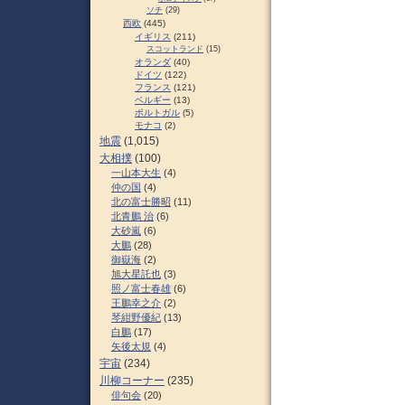
ソチ
(29)
西欧
(445)
イギリス
(211)
スコットランド
(15)
オランダ
(40)
ドイツ
(122)
フランス
(121)
ベルギー
(13)
ポルトガル
(5)
モナコ
(2)
地震
(1,015)
大相撲
(100)
一山本大生
(4)
仲の国
(4)
北の富士勝昭
(11)
北青鵬 治
(6)
大砂嵐
(6)
大鵬
(28)
御嶽海
(2)
旭大星託也
(3)
照ノ富士春雄
(6)
王鵬幸之介
(2)
琴紺野優紀
(13)
白鵬
(17)
矢後太規
(4)
宇宙
(234)
川柳コーナー
(235)
俳句会
(20)