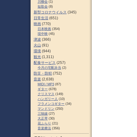
川柳会
(1)
短歌会
(8)
新型コロナウイルス
(345)
日常生活
(651)
映画
(770)
日本映画
(354)
現中映
(45)
津波
(366)
火山
(91)
環境
(944)
観光
(1,311)
配食サービス
(257)
今月の宅配弁当
(2)
防災・防犯
(752)
音楽
(2,638)
MIDI / MP3
(87)
ギター
(678)
クリスマス
(149)
ハンガリー人
(10)
フラメンコギター
(34)
マンドリン
(250)
三味線
(27)
大正琴
(30)
花ふらり
(21)
音楽療法
(356)