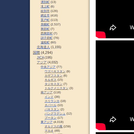
湧別町
(13)
滝上町
(6)
紋別市
(126)
網走市
(416)
置戸町
(113)
美幌町
(2,537)
興部町
(7)
西興部村
(7)
訓子府町
(76)
遠軽町
(60)
北海道人
(1,155)
国際
(4,294)
JICA
(195)
アジア
(4,032)
中央アジア
(77)
ウズベキスタン
(9)
カザフスタン
(6)
キルギス
(15)
タジキスタン
(7)
トルクメニスタン
(3)
南アジア
(118)
インド
(36)
スリランカ
(18)
ネパール
(10)
パキスタン
(2)
バングラデシュ
(12)
ブータン
(17)
東アジア
(4,018)
オルドスの風
(159)
マカオ
(48)