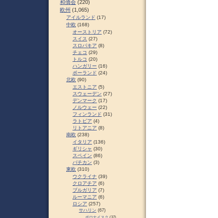
和僑会
(220)
欧州
(1,065)
アイルランド
(17)
中欧
(168)
オーストリア
(72)
スイス
(27)
スロパキア
(8)
チェコ
(29)
トルコ
(20)
ハンガリー
(16)
ポーランド
(24)
北欧
(90)
エストニア
(5)
スウェーデン
(27)
デンマーク
(17)
ノルウェー
(22)
フィンランド
(31)
ラトビア
(4)
リトアニア
(8)
南欧
(238)
イタリア
(136)
ギリシャ
(30)
スペイン
(86)
バチカン
(3)
東欧
(310)
ウクライナ
(39)
クロアチア
(6)
ブルガリア
(7)
ルーマニア
(6)
ロシア
(257)
サハリン
(67)
ポロナイスク
(37)