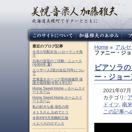
最近のブログ記事
Home
アルゼ
今月の宅配弁当 ハローランチ鳥
ファニー・ジョ
十
日本の皇室のご活動・ニュース
(令和4年 夏)
ピアソラの
エリザベス2世の在位70年につい
て
ー・ジョー
北海道オホーツク管内保健所 保
護犬猫情報(令和４年5月)
Home Sweet Home – ホームスイ
2021年07月1
ートホーム
カテゴリ:
Home Sweet Home ホームスイ
ートホーム
ドイツ
,
南
私の好きな曲 埴生の宿
この記事へ
４１５さん おめでとう
令和4年5月美幌町広報
イエペスのロマンス