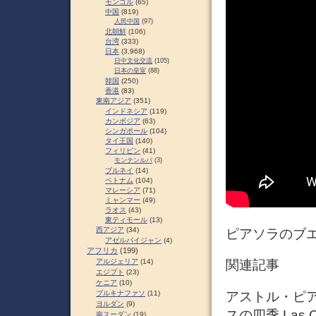
モンゴル
(65)
中国
(819)
人民中国
(97)
北朝鮮
(106)
台湾
(333)
日本
(3,968)
日中文化交流
(105)
日本の皇室
(88)
韓国
(250)
香港
(83)
東南アジア
(351)
インドネシア
(119)
カンボジア
(63)
シンガポール
(104)
タイ王国
(140)
フィリピン
(41)
モンテンルパ
(3)
ブルネイ
(14)
ベトナム
(104)
マレーシア
(71)
ミャンマー
(49)
ラオス
(43)
東ティモール
(13)
西アジア
(34)
ピアソラのブ
アゼルバイジャン
(4)
アフリカ
(199)
アルジェリア
(14)
関連記事
エジプト
(23)
ケニア
(10)
アストル・ピアソラ
ブルキナファソ
(11)
ヨルダン
(9)
スの四季 Las Cu
南スーダン
(19)