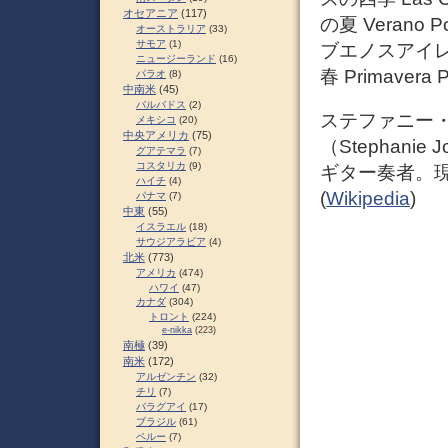
オセアニア
(117)
の夏 Verano P
オーストラリア
(33)
サモア
(1)
ブエノスアイレスの
ニュージーランド
(16)
春 Primavera P
パラオ
(8)
中南米
(45)
バルバドス
(2)
ステファニー・
メキシコ
(20)
中央アメリカ
(75)
（Stephan
グアテマラ
(7)
コスタリカ
(9)
ギター奏者。
ハイチ
(4)
(
Wikipedia
)
パナマ
(7)
中東
(55)
イスラエル
(18)
サウジアラビア
(4)
北米
(773)
アメリカ
(474)
ハワイ
(47)
カナダ
(304)
トロント
(224)
e-nikka
(223)
南極
(39)
南米
(172)
アルゼンチン
(32)
チリ
(7)
パラグアイ
(17)
ブラジル
(61)
ペルー
(7)