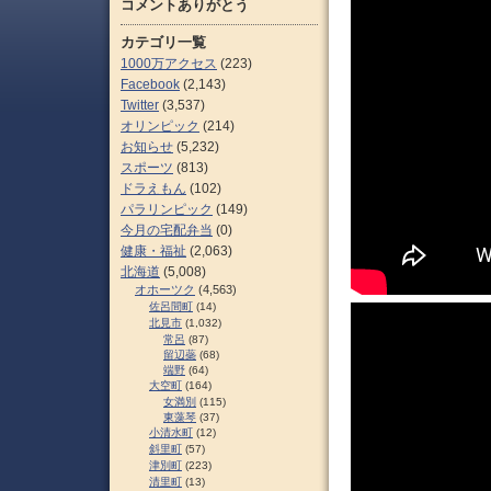
コメントありがとう
カテゴリ一覧
1000万アクセス
(223)
Facebook
(2,143)
Twitter
(3,537)
オリンピック
(214)
お知らせ
(5,232)
スポーツ
(813)
ドラえもん
(102)
パラリンピック
(149)
今月の宅配弁当
(0)
健康・福祉
(2,063)
北海道
(5,008)
オホーツク
(4,563)
佐呂間町
(14)
北見市
(1,032)
常呂
(87)
留辺蘂
(68)
端野
(64)
大空町
(164)
女満別
(115)
東藻琴
(37)
小清水町
(12)
斜里町
(57)
津別町
(223)
清里町
(13)