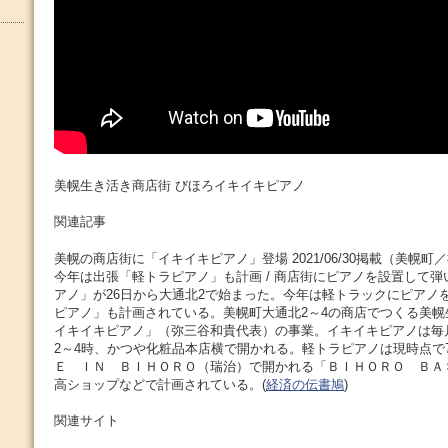
美幌生き活き商店街 びほろイキイキピアノ
関連記事
美幌の商店街に「イキイキピアノ」登場 2021/06/30掲載（美幌町
今年は出張「軽トラピアノ」も計画 / 商店街にピアノを設置して
アノ」が26日から大通北2で始まった。今年は軽トラックにピアノ
ピアノ」も計画されている。美幌町大通北2～4の商店でつくる美
イキイキピアノ」（弥三谷和貴代表）の事業。イキイキピアノは毎
2～4時、かつや化粧品本店横で開かれる。軽トラピアノは現時点で7
Ｅ ＩＮ ＢＩＨＯＲＯ（瑞治）で開かれる「ＢＩＨＯＲＯ ＢＡ
高ショップなどで計画されている。(
経済の伝書鳩
)
関連サイト