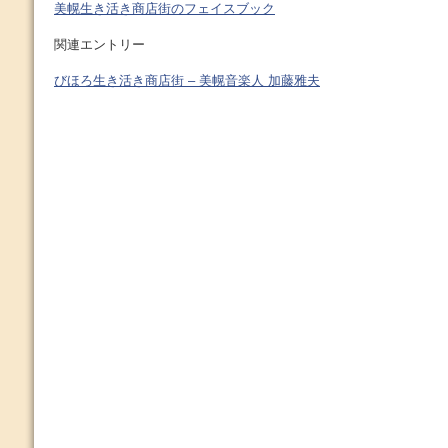
美幌生き活き商店街のフェイスブック
関連エントリー
びほろ生き活き商店街 – 美幌音楽人 加藤雅夫