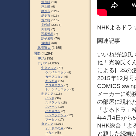
湧別町
(13)
滝上町
(6)
紋別市
(126)
網走市
(416)
置戸町
(113)
美幌町
(2,537)
NHKよるドラ
興部町
(7)
西興部村
(7)
訓子府町
(76)
関連記事
遠軽町
(60)
北海道人
(1,155)
いいね!光源氏
国際
(4,294)
JICA
(195)
ね！光源氏く
アジア
(4,032)
中央アジア
(77)
による日本の漫
ウズベキスタン
(9)
2015年12月
カザフスタン
(6)
キルギス
(15)
COMICS 
タジキスタン
(7)
トルクメニスタン
(3)
メーカーに勤
南アジア
(118)
インド
(36)
の部屋に現れた
スリランカ
(18)
ネパール
(10)
「よるドラ」枠
パキスタン
(2)
バングラデシュ
(12)
年4月4日から5
ブータン
(17)
東アジア
(4,018)
NHK総合「よ
オルドスの風
(159)
と題した続編が
マカオ
(48)