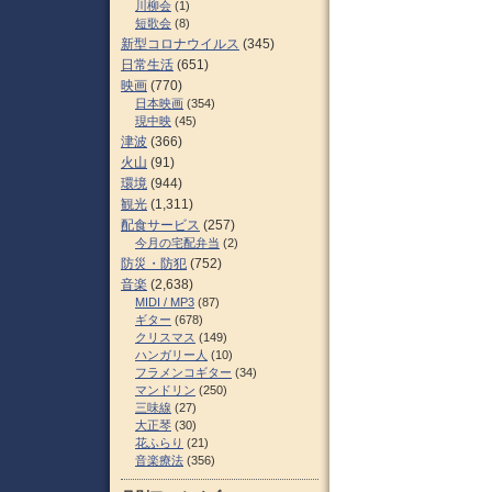
川柳会
(1)
短歌会
(8)
新型コロナウイルス
(345)
日常生活
(651)
映画
(770)
日本映画
(354)
現中映
(45)
津波
(366)
火山
(91)
環境
(944)
観光
(1,311)
配食サービス
(257)
今月の宅配弁当
(2)
防災・防犯
(752)
音楽
(2,638)
MIDI / MP3
(87)
ギター
(678)
クリスマス
(149)
ハンガリー人
(10)
フラメンコギター
(34)
マンドリン
(250)
三味線
(27)
大正琴
(30)
花ふらり
(21)
音楽療法
(356)