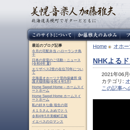
最近のブログ記事
Home
オホー
今月の宅配弁当 ハローランチ鳥
十
NHKよる
日本の皇室のご活動・ニュース
(令和4年 夏)
エリザベス2世の在位70年につい
て
2021年06月0
北海道オホーツク管内保健所 保
カテゴリ:
護犬猫情報(令和４年5月)
Home Sweet Home – ホームスイ
この記事へ
ートホーム
Home Sweet Home ホームスイ
ートホーム
私の好きな曲 埴生の宿
４１５さん おめでとう
令和4年5月美幌町広報
イエペスのロマンス