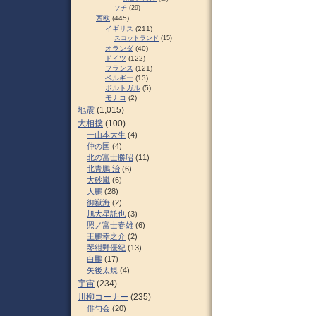
ソチ
(29)
西欧
(445)
イギリス
(211)
スコットランド
(15)
オランダ
(40)
ドイツ
(122)
フランス
(121)
ベルギー
(13)
ポルトガル
(5)
モナコ
(2)
地震
(1,015)
大相撲
(100)
一山本大生
(4)
仲の国
(4)
北の富士勝昭
(11)
北青鵬 治
(6)
大砂嵐
(6)
大鵬
(28)
御嶽海
(2)
旭大星託也
(3)
照ノ富士春雄
(6)
王鵬幸之介
(2)
琴紺野優紀
(13)
白鵬
(17)
矢後太規
(4)
宇宙
(234)
川柳コーナー
(235)
俳句会
(20)