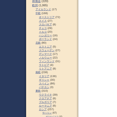
和僑会
(220)
欧州
(1,065)
アイルランド
(17)
中欧
(168)
オーストリア
(72)
スイス
(27)
スロパキア
(8)
チェコ
(29)
トルコ
(20)
ハンガリー
(16)
ポーランド
(24)
北欧
(90)
エストニア
(5)
スウェーデン
(27)
デンマーク
(17)
ノルウェー
(22)
フィンランド
(31)
ラトビア
(4)
リトアニア
(8)
南欧
(238)
イタリア
(136)
ギリシャ
(30)
スペイン
(86)
バチカン
(3)
東欧
(310)
ウクライナ
(39)
クロアチア
(6)
ブルガリア
(7)
ルーマニア
(6)
ロシア
(257)
サハリン
(67)
ポロナイスク
(37)