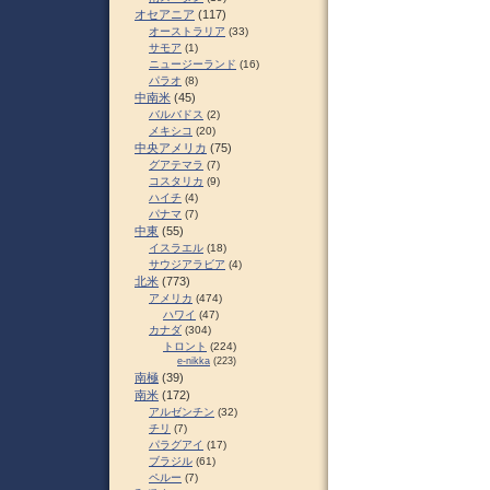
オセアニア
(117)
オーストラリア
(33)
サモア
(1)
ニュージーランド
(16)
パラオ
(8)
中南米
(45)
バルバドス
(2)
メキシコ
(20)
中央アメリカ
(75)
グアテマラ
(7)
コスタリカ
(9)
ハイチ
(4)
パナマ
(7)
中東
(55)
イスラエル
(18)
サウジアラビア
(4)
北米
(773)
アメリカ
(474)
ハワイ
(47)
カナダ
(304)
トロント
(224)
e-nikka
(223)
南極
(39)
南米
(172)
アルゼンチン
(32)
チリ
(7)
パラグアイ
(17)
ブラジル
(61)
ペルー
(7)