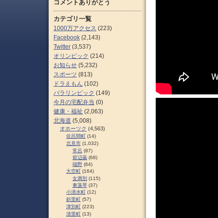
コメントありがとう
カテゴリ一覧
1000万アクセス
(223)
Facebook
(2,143)
Twitter
(3,537)
オリンピック
(214)
お知らせ
(5,232)
スポーツ
(813)
ドラえもん
(102)
パラリンピック
(149)
今月の宅配弁当
(0)
健康・福祉
(2,063)
北海道
(5,008)
オホーツク
(4,563)
佐呂間町
(14)
北見市
(1,032)
常呂
(87)
留辺蘂
(68)
端野
(64)
大空町
(164)
女満別
(115)
東藻琴
(37)
小清水町
(12)
斜里町
(57)
津別町
(223)
清里町
(13)