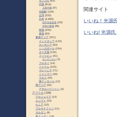
モンゴル
(65)
中国
(819)
関連サイト
人民中国
(97)
北朝鮮
(106)
台湾
(333)
日本
(3,968)
いいね！光源氏く
日中文化交流
(105)
日本の皇室
(88)
韓国
(250)
いいね! 光源氏
香港
(83)
東南アジア
(351)
インドネシア
(119)
カンボジア
(63)
シンガポール
(104)
タイ王国
(140)
フィリピン
(41)
モンテンルパ
(3)
ブルネイ
(14)
ベトナム
(104)
マレーシア
(71)
ミャンマー
(49)
ラオス
(43)
東ティモール
(13)
西アジア
(34)
アゼルバイジャン
(4)
アフリカ
(199)
アルジェリア
(14)
エジプト
(23)
ケニア
(10)
ブルキナファソ
(11)
ヨルダン
(9)
南スーダン
(19)