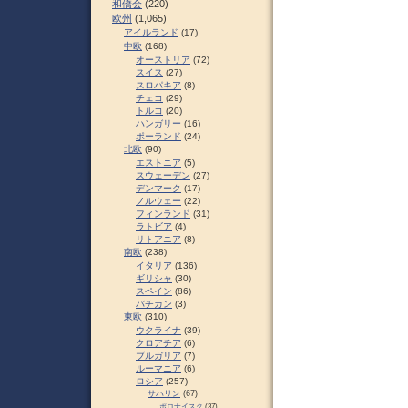
和僑会
(220)
欧州
(1,065)
アイルランド
(17)
中欧
(168)
オーストリア
(72)
スイス
(27)
スロパキア
(8)
チェコ
(29)
トルコ
(20)
ハンガリー
(16)
ポーランド
(24)
北欧
(90)
エストニア
(5)
スウェーデン
(27)
デンマーク
(17)
ノルウェー
(22)
フィンランド
(31)
ラトビア
(4)
リトアニア
(8)
南欧
(238)
イタリア
(136)
ギリシャ
(30)
スペイン
(86)
バチカン
(3)
東欧
(310)
ウクライナ
(39)
クロアチア
(6)
ブルガリア
(7)
ルーマニア
(6)
ロシア
(257)
サハリン
(67)
ポロナイスク
(37)