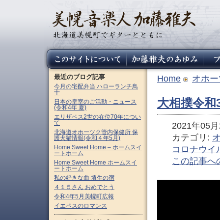
最近のブログ記事
Home
オホー
今月の宅配弁当 ハローランチ鳥
十
大相撲令和
日本の皇室のご活動・ニュース
(令和4年 夏)
エリザベス2世の在位70年につい
て
2021年05月2
北海道オホーツク管内保健所 保
カテゴリ:
護犬猫情報(令和４年5月)
Home Sweet Home – ホームスイ
コロナウイ
ートホーム
この記事へ
Home Sweet Home ホームスイ
ートホーム
私の好きな曲 埴生の宿
４１５さん おめでとう
令和4年5月美幌町広報
イエペスのロマンス