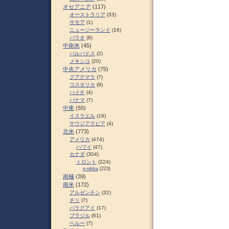
オセアニア
(117)
オーストラリア
(33)
サモア
(1)
ニュージーランド
(16)
パラオ
(8)
中南米
(45)
バルバドス
(2)
メキシコ
(20)
中央アメリカ
(75)
グアテマラ
(7)
コスタリカ
(9)
ハイチ
(4)
パナマ
(7)
中東
(55)
イスラエル
(18)
サウジアラビア
(4)
北米
(773)
アメリカ
(474)
ハワイ
(47)
カナダ
(304)
トロント
(224)
e-nikka
(223)
南極
(39)
南米
(172)
アルゼンチン
(32)
チリ
(7)
パラグアイ
(17)
ブラジル
(61)
ペルー
(7)