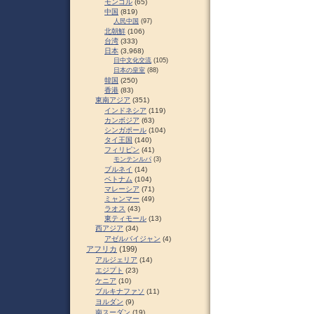
モンゴル
(65)
中国
(819)
人民中国
(97)
北朝鮮
(106)
台湾
(333)
日本
(3,968)
日中文化交流
(105)
日本の皇室
(88)
韓国
(250)
香港
(83)
東南アジア
(351)
インドネシア
(119)
カンボジア
(63)
シンガポール
(104)
タイ王国
(140)
フィリピン
(41)
モンテンルパ
(3)
ブルネイ
(14)
ベトナム
(104)
マレーシア
(71)
ミャンマー
(49)
ラオス
(43)
東ティモール
(13)
西アジア
(34)
アゼルバイジャン
(4)
アフリカ
(199)
アルジェリア
(14)
エジプト
(23)
ケニア
(10)
ブルキナファソ
(11)
ヨルダン
(9)
南スーダン
(19)