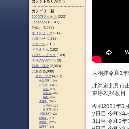
コメントありがとう
カテゴリ一覧
1000万アクセス
(223)
Facebook
(2,143)
Twitter
(3,537)
オリンピック
(214)
お知らせ
(5,232)
スポーツ
(813)
ドラえもん
(102)
パラリンピック
(149)
今月の宅配弁当
(0)
健康・福祉
(2,063)
北海道
(5,008)
大相撲令和3年
オホーツク
(4,563)
佐呂間町
(14)
北海道北見市出
北見市
(1,032)
常呂
(87)
東序2段4枚目
留辺蘂
(68)
端野
(64)
大空町
(164)
令和2021年
女満別
(115)
東藻琴
(37)
2日目 令和3年
小清水町
(12)
斜里町
(57)
3日目 令和3年
津別町
(223)
清里町
(13)
6日目 令和3年