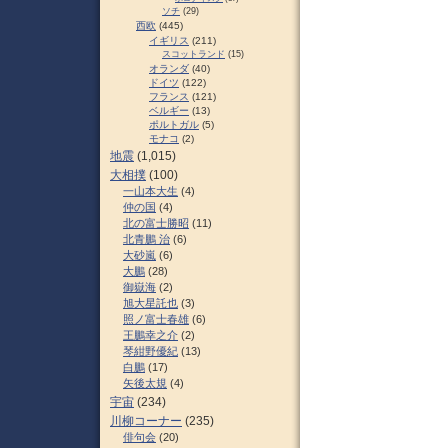
ソチ
(29)
西欧
(445)
イギリス
(211)
スコットランド
(15)
オランダ
(40)
ドイツ
(122)
フランス
(121)
ベルギー
(13)
ポルトガル
(5)
モナコ
(2)
地震
(1,015)
大相撲
(100)
一山本大生
(4)
仲の国
(4)
北の富士勝昭
(11)
北青鵬 治
(6)
大砂嵐
(6)
大鵬
(28)
御嶽海
(2)
旭大星託也
(3)
照ノ富士春雄
(6)
王鵬幸之介
(2)
琴紺野優紀
(13)
白鵬
(17)
矢後太規
(4)
宇宙
(234)
川柳コーナー
(235)
俳句会
(20)