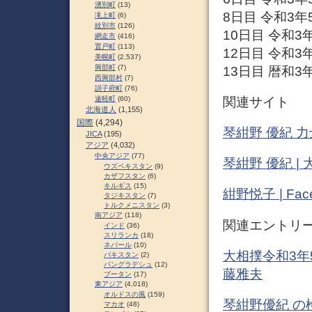
湧別町
(13)
8日目 令和3年
滝上町
(6)
紋別市
(126)
10日目 令和3
網走市
(416)
置戸町
(113)
12日目 令和3
美幌町
(2,537)
興部町
(7)
13日目 暦和3年
西興部村
(7)
訓子府町
(76)
関連サイト
遠軽町
(60)
北海道人
(1,155)
国際
(4,294)
琴紺野 優紀 
JICA
(195)
アジア
(4,032)
中央アジア
(77)
琴紺野 優紀 
ウズベキスタン
(9)
カザフスタン
(6)
キルギス
(15)
紺野悦子 | Fac
タジキスタン
(7)
トルクメニスタン
(3)
南アジア
(118)
関連エントリ
インド
(36)
スリランカ
(18)
ネパール
(10)
大相撲令和3年
パキスタン
(2)
バングラデシュ
(12)
藤雅夫
ブータン
(17)
東アジア
(4,018)
オルドスの風
(159)
琴紺野優紀 の
マカオ
(48)