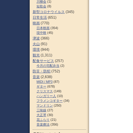
川柳会
(1)
短歌会
(8)
新型コロナウイルス
(345)
日常生活
(651)
映画
(770)
日本映画
(354)
現中映
(45)
津波
(366)
火山
(91)
環境
(944)
観光
(1,311)
配食サービス
(257)
今月の宅配弁当
(2)
防災・防犯
(752)
音楽
(2,638)
MIDI / MP3
(87)
ギター
(678)
クリスマス
(149)
ハンガリー人
(10)
フラメンコギター
(34)
マンドリン
(250)
三味線
(27)
大正琴
(30)
花ふらり
(21)
音楽療法
(356)