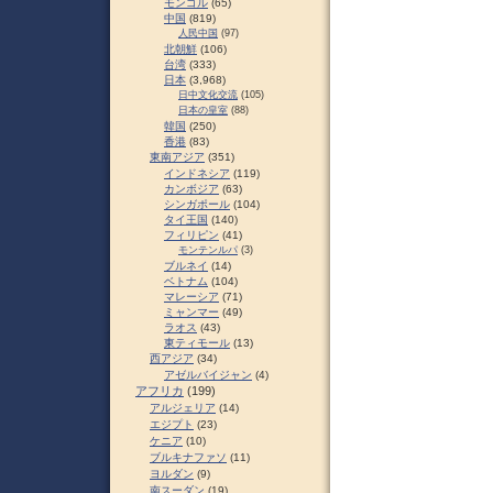
モンゴル
(65)
中国
(819)
人民中国
(97)
北朝鮮
(106)
台湾
(333)
日本
(3,968)
日中文化交流
(105)
日本の皇室
(88)
韓国
(250)
香港
(83)
東南アジア
(351)
インドネシア
(119)
カンボジア
(63)
シンガポール
(104)
タイ王国
(140)
フィリピン
(41)
モンテンルパ
(3)
ブルネイ
(14)
ベトナム
(104)
マレーシア
(71)
ミャンマー
(49)
ラオス
(43)
東ティモール
(13)
西アジア
(34)
アゼルバイジャン
(4)
アフリカ
(199)
アルジェリア
(14)
エジプト
(23)
ケニア
(10)
ブルキナファソ
(11)
ヨルダン
(9)
南スーダン
(19)