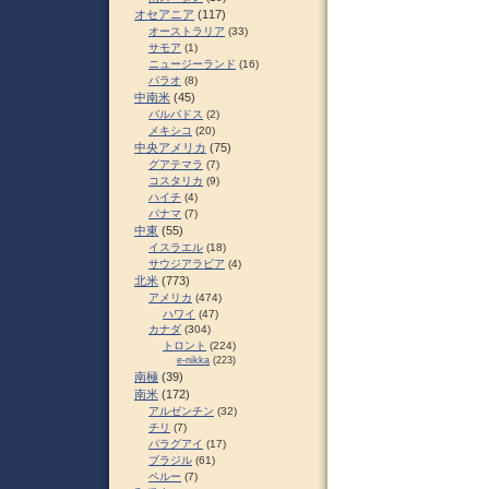
オセアニア
(117)
オーストラリア
(33)
サモア
(1)
ニュージーランド
(16)
パラオ
(8)
中南米
(45)
バルバドス
(2)
メキシコ
(20)
中央アメリカ
(75)
グアテマラ
(7)
コスタリカ
(9)
ハイチ
(4)
パナマ
(7)
中東
(55)
イスラエル
(18)
サウジアラビア
(4)
北米
(773)
アメリカ
(474)
ハワイ
(47)
カナダ
(304)
トロント
(224)
e-nikka
(223)
南極
(39)
南米
(172)
アルゼンチン
(32)
チリ
(7)
パラグアイ
(17)
ブラジル
(61)
ペルー
(7)