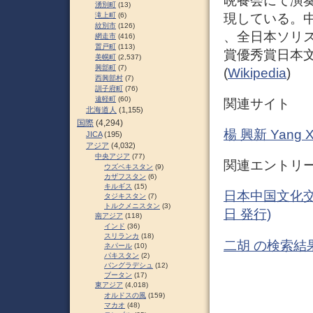
晩餐会にて演
湧別町
(13)
現している。
滝上町
(6)
紋別市
(126)
、全日本ソリ
網走市
(416)
置戸町
(113)
賞優秀賞日本
美幌町
(2,537)
興部町
(7)
(
Wikipedia
)
西興部村
(7)
訓子府町
(76)
遠軽町
(60)
関連サイト
北海道人
(1,155)
国際
(4,294)
楊 興新 Yang Xi
JICA
(195)
アジア
(4,032)
中央アジア
(77)
関連エントリ
ウズベキスタン
(9)
カザフスタン
(6)
キルギス
(15)
日本中国文化交
タジキスタン
(7)
トルクメニスタン
(3)
日 発行)
南アジア
(118)
インド
(36)
スリランカ
(18)
二胡 の検索結果
ネパール
(10)
パキスタン
(2)
バングラデシュ
(12)
ブータン
(17)
東アジア
(4,018)
オルドスの風
(159)
マカオ
(48)