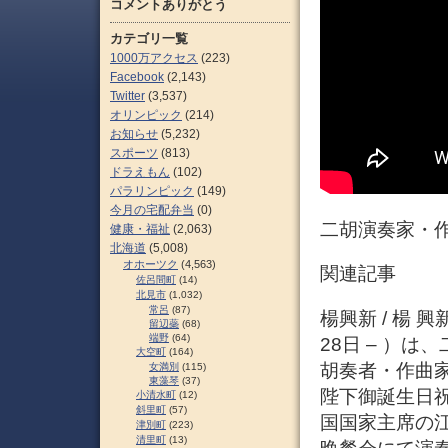
コメントありがとう
カテゴリ一覧
1000万アクセス
(223)
Facebook
(2,143)
Twitter
(3,537)
オリンピック
(214)
お知らせ
(5,232)
スポーツ
(813)
ドラえもん
(102)
パラリンピック
(149)
今月の宅配弁当
(0)
二胡演奏家・作
健康・福祉
(2,063)
北海道
(5,008)
オホーツク
(4,563)
関連記事
佐呂間町
(14)
北見市
(1,032)
常呂
(87)
楊興新 / 楊 興
留辺蘂
(68)
端野
(64)
28日 – ）
大空町
(164)
胡奏者・作曲家
女満別
(115)
東藻琴
(37)
陛下御誕生日
小清水町
(12)
斜里町
(57)
国国家主席の
津別町
(223)
清里町
(13)