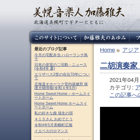
最近のブログ記事
Home
アジア
今月の宅配弁当 ハローランチ鳥
十
二胡演奏家
日本の皇室のご活動・ニュース
(令和4年 夏)
エリザベス2世の在位70年につい
て
2021年04月1
北海道オホーツク管内保健所 保
カテゴリ:
護犬猫情報(令和４年5月)
Home Sweet Home – ホームスイ
この記事へ
ートホーム
Home Sweet Home ホームスイ
ートホーム
私の好きな曲 埴生の宿
４１５さん おめでとう
令和4年5月美幌町広報
イエペスのロマンス