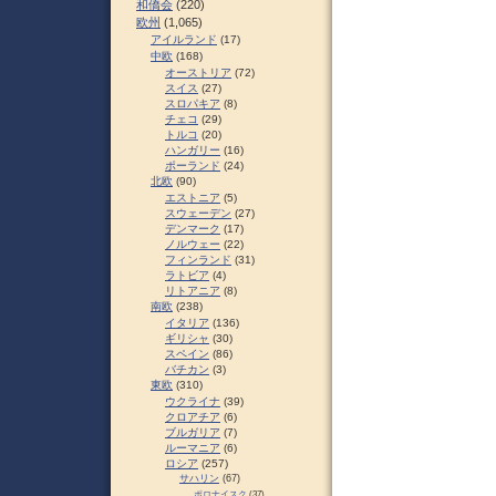
和僑会
(220)
欧州
(1,065)
アイルランド
(17)
中欧
(168)
オーストリア
(72)
スイス
(27)
スロパキア
(8)
チェコ
(29)
トルコ
(20)
ハンガリー
(16)
ポーランド
(24)
北欧
(90)
エストニア
(5)
スウェーデン
(27)
デンマーク
(17)
ノルウェー
(22)
フィンランド
(31)
ラトビア
(4)
リトアニア
(8)
南欧
(238)
イタリア
(136)
ギリシャ
(30)
スペイン
(86)
バチカン
(3)
東欧
(310)
ウクライナ
(39)
クロアチア
(6)
ブルガリア
(7)
ルーマニア
(6)
ロシア
(257)
サハリン
(67)
ポロナイスク
(37)