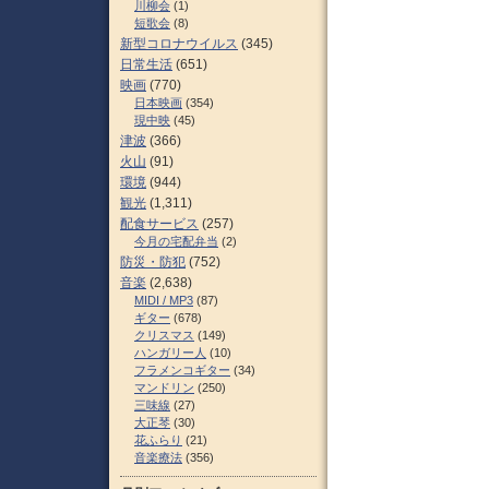
川柳会
(1)
短歌会
(8)
新型コロナウイルス
(345)
日常生活
(651)
映画
(770)
日本映画
(354)
現中映
(45)
津波
(366)
火山
(91)
環境
(944)
観光
(1,311)
配食サービス
(257)
今月の宅配弁当
(2)
防災・防犯
(752)
音楽
(2,638)
MIDI / MP3
(87)
ギター
(678)
クリスマス
(149)
ハンガリー人
(10)
フラメンコギター
(34)
マンドリン
(250)
三味線
(27)
大正琴
(30)
花ふらり
(21)
音楽療法
(356)