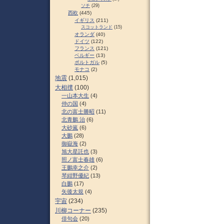
ソチ
(29)
西欧
(445)
イギリス
(211)
スコットランド
(15)
オランダ
(40)
ドイツ
(122)
フランス
(121)
ベルギー
(13)
ポルトガル
(5)
モナコ
(2)
地震
(1,015)
大相撲
(100)
一山本大生
(4)
仲の国
(4)
北の富士勝昭
(11)
北青鵬 治
(6)
大砂嵐
(6)
大鵬
(28)
御嶽海
(2)
旭大星託也
(3)
照ノ富士春雄
(6)
王鵬幸之介
(2)
琴紺野優紀
(13)
白鵬
(17)
矢後太規
(4)
宇宙
(234)
川柳コーナー
(235)
俳句会
(20)