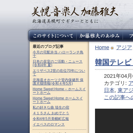
最近のブログ記事
Home
アジア
今月の宅配弁当 ハローランチ鳥
十
韓国テレビ
日本の皇室のご活動・ニュース
(令和4年 夏)
エリザベス2世の在位70年につい
て
2021年04月0
北海道オホーツク管内保健所 保
カテゴリ:
護犬猫情報(令和４年5月)
Home Sweet Home – ホームスイ
日本
,
東ア
ートホーム
この記事へ
Home Sweet Home ホームスイ
ートホーム
私の好きな曲 埴生の宿
４１５さん おめでとう
令和4年5月美幌町広報
イエペスのロマンス