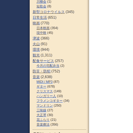
川柳会
(1)
短歌会
(8)
新型コロナウイルス
(345)
日常生活
(651)
映画
(770)
日本映画
(354)
現中映
(45)
津波
(366)
火山
(91)
環境
(944)
観光
(1,311)
配食サービス
(257)
今月の宅配弁当
(2)
防災・防犯
(752)
音楽
(2,638)
MIDI / MP3
(87)
ギター
(678)
クリスマス
(149)
ハンガリー人
(10)
フラメンコギター
(34)
マンドリン
(250)
三味線
(27)
大正琴
(30)
花ふらり
(21)
音楽療法
(356)