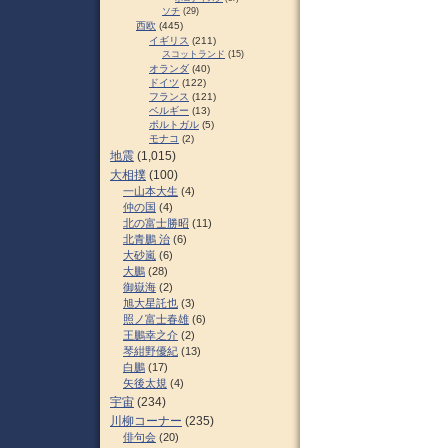
ソチ
(29)
西欧
(445)
イギリス
(211)
スコットランド
(15)
オランダ
(40)
ドイツ
(122)
フランス
(121)
ベルギー
(13)
ポルトガル
(5)
モナコ
(2)
地震
(1,015)
大相撲
(100)
一山本大生
(4)
仲の国
(4)
北の富士勝昭
(11)
北青鵬 治
(6)
大砂嵐
(6)
大鵬
(28)
御嶽海
(2)
旭大星託也
(3)
照ノ富士春雄
(6)
王鵬幸之介
(2)
琴紺野優紀
(13)
白鵬
(17)
矢後太規
(4)
宇宙
(234)
川柳コーナー
(235)
俳句会
(20)