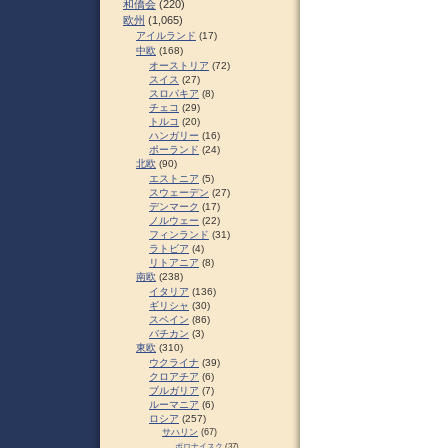
和僑会
(220)
欧州
(1,065)
アイルランド
(17)
中欧
(168)
オーストリア
(72)
スイス
(27)
スロパキア
(8)
チェコ
(29)
トルコ
(20)
ハンガリー
(16)
ポーランド
(24)
北欧
(90)
エストニア
(5)
スウェーデン
(27)
デンマーク
(17)
ノルウェー
(22)
フィンランド
(31)
ラトビア
(4)
リトアニア
(8)
南欧
(238)
イタリア
(136)
ギリシャ
(30)
スペイン
(86)
バチカン
(3)
東欧
(310)
ウクライナ
(39)
クロアチア
(6)
ブルガリア
(7)
ルーマニア
(6)
ロシア
(257)
サハリン
(67)
ポロナイスク
(37)