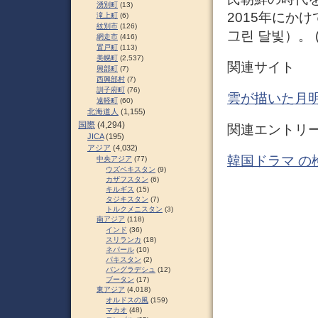
湧別町
(13)
2015年にか
滝上町
(6)
紋別市
(126)
그린 달빛）。 
網走市
(416)
置戸町
(113)
美幌町
(2,537)
関連サイト
興部町
(7)
西興部村
(7)
訓子府町
(76)
雲が描いた月明り
遠軽町
(60)
北海道人
(1,155)
国際
(4,294)
関連エントリ
JICA
(195)
アジア
(4,032)
韓国ドラマ の
中央アジア
(77)
ウズベキスタン
(9)
カザフスタン
(6)
キルギス
(15)
タジキスタン
(7)
トルクメニスタン
(3)
南アジア
(118)
インド
(36)
スリランカ
(18)
ネパール
(10)
パキスタン
(2)
バングラデシュ
(12)
ブータン
(17)
東アジア
(4,018)
オルドスの風
(159)
マカオ
(48)