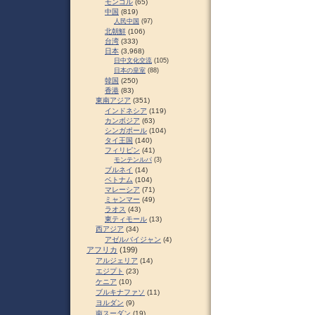
モンゴル
(65)
中国
(819)
人民中国
(97)
北朝鮮
(106)
台湾
(333)
日本
(3,968)
日中文化交流
(105)
日本の皇室
(88)
韓国
(250)
香港
(83)
東南アジア
(351)
インドネシア
(119)
カンボジア
(63)
シンガポール
(104)
タイ王国
(140)
フィリピン
(41)
モンテンルパ
(3)
ブルネイ
(14)
ベトナム
(104)
マレーシア
(71)
ミャンマー
(49)
ラオス
(43)
東ティモール
(13)
西アジア
(34)
アゼルバイジャン
(4)
アフリカ
(199)
アルジェリア
(14)
エジプト
(23)
ケニア
(10)
ブルキナファソ
(11)
ヨルダン
(9)
南スーダン
(19)