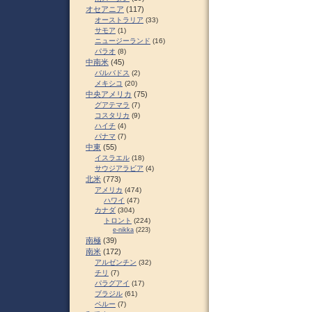
オセアニア
(117)
オーストラリア
(33)
サモア
(1)
ニュージーランド
(16)
パラオ
(8)
中南米
(45)
バルバドス
(2)
メキシコ
(20)
中央アメリカ
(75)
グアテマラ
(7)
コスタリカ
(9)
ハイチ
(4)
パナマ
(7)
中東
(55)
イスラエル
(18)
サウジアラビア
(4)
北米
(773)
アメリカ
(474)
ハワイ
(47)
カナダ
(304)
トロント
(224)
e-nikka
(223)
南極
(39)
南米
(172)
アルゼンチン
(32)
チリ
(7)
パラグアイ
(17)
ブラジル
(61)
ペルー
(7)