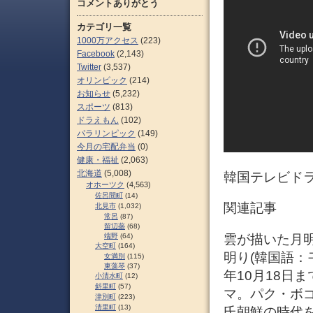
コメントありがとう
カテゴリ一覧
1000万アクセス
(223)
Facebook
(2,143)
Twitter
(3,537)
オリンピック
(214)
お知らせ
(5,232)
スポーツ
(813)
ドラえもん
(102)
パラリンピック
(149)
今月の宅配弁当
(0)
健康・福祉
(2,063)
北海道
(5,008)
韓国テレビドラ
オホーツク
(4,563)
佐呂間町
(14)
関連記事
北見市
(1,032)
常呂
(87)
留辺蘂
(68)
雲が描いた月明
端野
(64)
大空町
(164)
明り(韓国語：구
女満別
(115)
東藻琴
(37)
年10月18日
小清水町
(12)
斜里町
(57)
マ。パク・ボ
津別町
(223)
清里町
(13)
氏朝鮮の時代を