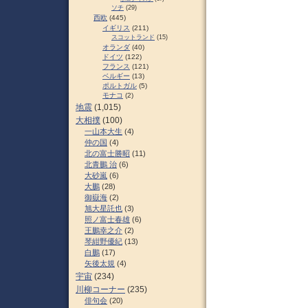
ソチ
(29)
西欧
(445)
イギリス
(211)
スコットランド
(15)
オランダ
(40)
ドイツ
(122)
フランス
(121)
ベルギー
(13)
ポルトガル
(5)
モナコ
(2)
地震
(1,015)
大相撲
(100)
一山本大生
(4)
仲の国
(4)
北の富士勝昭
(11)
北青鵬 治
(6)
大砂嵐
(6)
大鵬
(28)
御嶽海
(2)
旭大星託也
(3)
照ノ富士春雄
(6)
王鵬幸之介
(2)
琴紺野優紀
(13)
白鵬
(17)
矢後太規
(4)
宇宙
(234)
川柳コーナー
(235)
俳句会
(20)