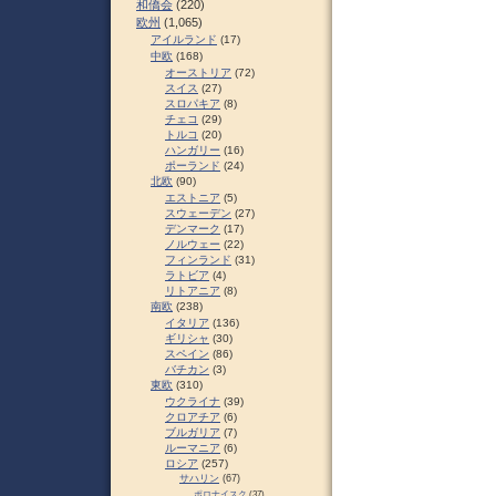
和僑会
(220)
欧州
(1,065)
アイルランド
(17)
中欧
(168)
オーストリア
(72)
スイス
(27)
スロパキア
(8)
チェコ
(29)
トルコ
(20)
ハンガリー
(16)
ポーランド
(24)
北欧
(90)
エストニア
(5)
スウェーデン
(27)
デンマーク
(17)
ノルウェー
(22)
フィンランド
(31)
ラトビア
(4)
リトアニア
(8)
南欧
(238)
イタリア
(136)
ギリシャ
(30)
スペイン
(86)
バチカン
(3)
東欧
(310)
ウクライナ
(39)
クロアチア
(6)
ブルガリア
(7)
ルーマニア
(6)
ロシア
(257)
サハリン
(67)
ポロナイスク
(37)