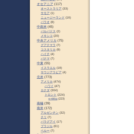
オセアニア
(117)
オーストラリア
(33)
サモア
(1)
ニュージーランド
(16)
パラオ
(8)
中南米
(45)
バルバドス
(2)
メキシコ
(20)
中央アメリカ
(75)
グアテマラ
(7)
コスタリカ
(9)
ハイチ
(4)
パナマ
(7)
中東
(55)
イスラエル
(18)
サウジアラビア
(4)
北米
(773)
アメリカ
(474)
ハワイ
(47)
カナダ
(304)
トロント
(224)
e-nikka
(223)
南極
(39)
南米
(172)
アルゼンチン
(32)
チリ
(7)
パラグアイ
(17)
ブラジル
(61)
ペルー
(7)