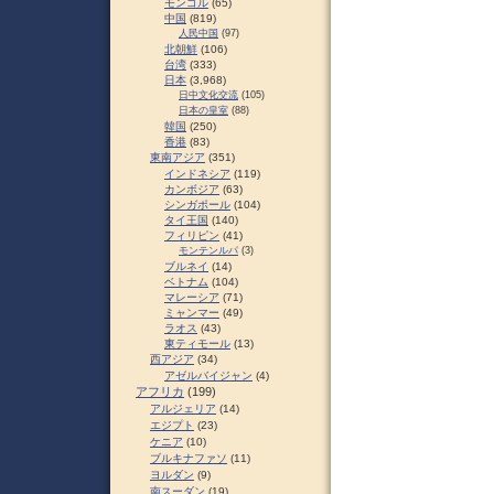
モンゴル
(65)
中国
(819)
人民中国
(97)
北朝鮮
(106)
台湾
(333)
日本
(3,968)
日中文化交流
(105)
日本の皇室
(88)
韓国
(250)
香港
(83)
東南アジア
(351)
インドネシア
(119)
カンボジア
(63)
シンガポール
(104)
タイ王国
(140)
フィリピン
(41)
モンテンルパ
(3)
ブルネイ
(14)
ベトナム
(104)
マレーシア
(71)
ミャンマー
(49)
ラオス
(43)
東ティモール
(13)
西アジア
(34)
アゼルバイジャン
(4)
アフリカ
(199)
アルジェリア
(14)
エジプト
(23)
ケニア
(10)
ブルキナファソ
(11)
ヨルダン
(9)
南スーダン
(19)