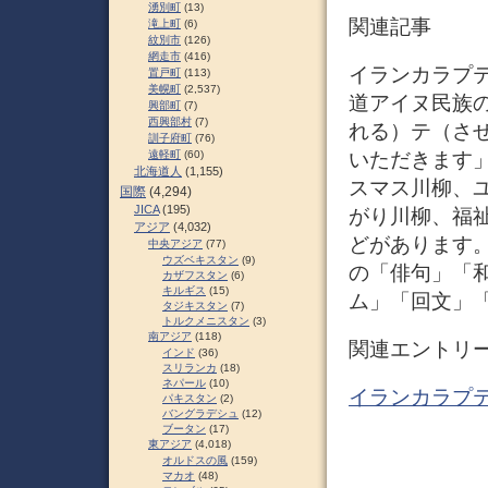
湧別町
(13)
関連記事
滝上町
(6)
紋別市
(126)
網走市
(416)
イランカラプテ (
置戸町
(113)
美幌町
(2,537)
道アイヌ民族
興部町
(7)
西興部村
(7)
れる）テ（さ
訓子府町
(76)
いただきます」
遠軽町
(60)
北海道人
(1,155)
スマス川柳、
国際
(4,294)
JICA
(195)
がり川柳、福
アジア
(4,032)
どがあります。
中央アジア
(77)
ウズベキスタン
(9)
の「俳句」「
カザフスタン
(6)
キルギス
(15)
ム」「回文」
タジキスタン
(7)
トルクメニスタン
(3)
南アジア
(118)
関連エントリ
インド
(36)
スリランカ
(18)
ネパール
(10)
イランカラプテ
パキスタン
(2)
バングラデシュ
(12)
ブータン
(17)
東アジア
(4,018)
オルドスの風
(159)
マカオ
(48)