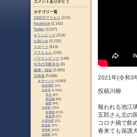
コメントありがとう
カテゴリ一覧
1000万アクセス
(223)
Facebook
(2,143)
Twitter
(3,537)
オリンピック
(214)
お知らせ
(5,232)
スポーツ
(813)
ドラえもん
(102)
パラリンピック
(149)
今月の宅配弁当
(0)
健康・福祉
(2,063)
北海道
(5,008)
2021年(令和
オホーツク
(4,563)
佐呂間町
(14)
投稿川柳
北見市
(1,032)
常呂
(87)
留辺蘂
(68)
端野
(64)
報われる池江璃
大空町
(164)
女満別
(115)
五郎さん北の
東藻琴
(37)
小清水町
(12)
コロナ禍で飲
斜里町
(57)
春来ても保護
津別町
(223)
清里町
(13)