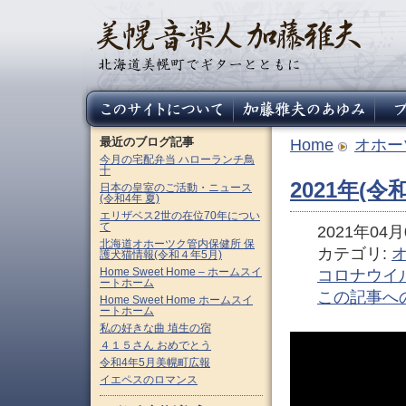
最近のブログ記事
Home
オホー
今月の宅配弁当 ハローランチ鳥
十
2021年(
日本の皇室のご活動・ニュース
(令和4年 夏)
エリザベス2世の在位70年につい
て
2021年04月0
北海道オホーツク管内保健所 保
カテゴリ:
護犬猫情報(令和４年5月)
Home Sweet Home – ホームスイ
コロナウイ
ートホーム
この記事へ
Home Sweet Home ホームスイ
ートホーム
私の好きな曲 埴生の宿
４１５さん おめでとう
令和4年5月美幌町広報
イエペスのロマンス