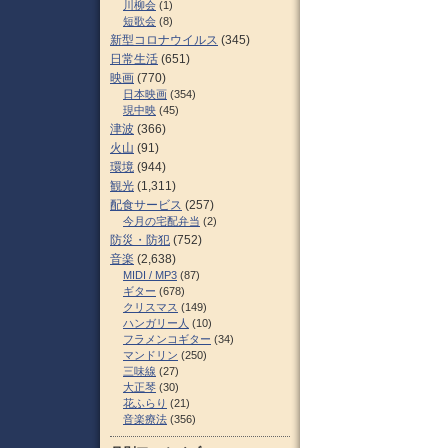
川柳会
(1)
短歌会
(8)
新型コロナウイルス
(345)
日常生活
(651)
映画
(770)
日本映画
(354)
現中映
(45)
津波
(366)
火山
(91)
環境
(944)
観光
(1,311)
配食サービス
(257)
今月の宅配弁当
(2)
防災・防犯
(752)
音楽
(2,638)
MIDI / MP3
(87)
ギター
(678)
クリスマス
(149)
ハンガリー人
(10)
フラメンコギター
(34)
マンドリン
(250)
三味線
(27)
大正琴
(30)
花ふらり
(21)
音楽療法
(356)