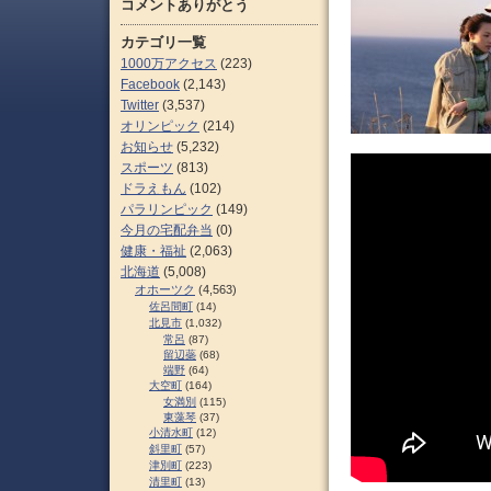
コメントありがとう
カテゴリ一覧
1000万アクセス
(223)
Facebook
(2,143)
Twitter
(3,537)
オリンピック
(214)
お知らせ
(5,232)
スポーツ
(813)
ドラえもん
(102)
パラリンピック
(149)
今月の宅配弁当
(0)
健康・福祉
(2,063)
北海道
(5,008)
オホーツク
(4,563)
佐呂間町
(14)
北見市
(1,032)
常呂
(87)
留辺蘂
(68)
端野
(64)
大空町
(164)
女満別
(115)
東藻琴
(37)
小清水町
(12)
斜里町
(57)
津別町
(223)
清里町
(13)