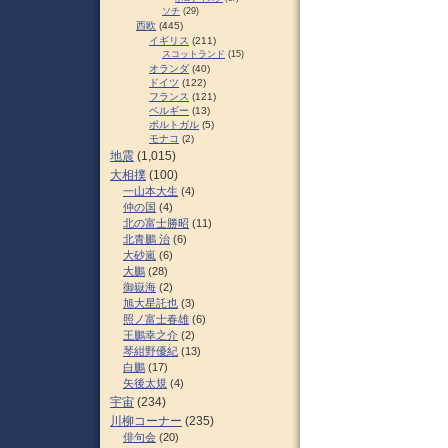
ソチ
(29)
西欧
(445)
イギリス
(211)
スコットランド
(15)
オランダ
(40)
ドイツ
(122)
フランス
(121)
ベルギー
(13)
ポルトガル
(5)
モナコ
(2)
地震
(1,015)
大相撲
(100)
一山本大生
(4)
仲の国
(4)
北の富士勝昭
(11)
北青鵬 治
(6)
大砂嵐
(6)
大鵬
(28)
御嶽海
(2)
旭大星託也
(3)
照ノ富士春雄
(6)
王鵬幸之介
(2)
琴紺野優紀
(13)
白鵬
(17)
矢後太規
(4)
宇宙
(234)
川柳コーナー
(235)
俳句会
(20)