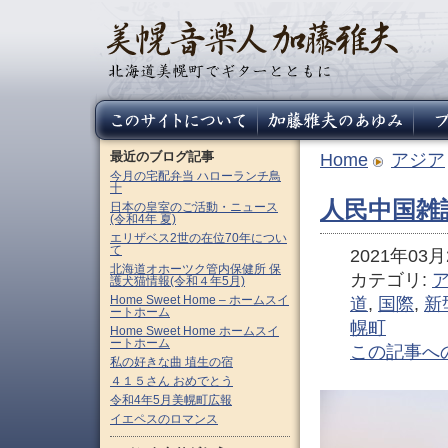
最近のブログ記事
Home
アジア
今月の宅配弁当 ハローランチ鳥
十
人民中国雑誌
日本の皇室のご活動・ニュース
(令和4年 夏)
エリザベス2世の在位70年につい
て
2021年03月2
北海道オホーツク管内保健所 保
カテゴリ:
護犬猫情報(令和４年5月)
Home Sweet Home – ホームスイ
道
,
国際
,
新
ートホーム
幌町
Home Sweet Home ホームスイ
ートホーム
この記事へ
私の好きな曲 埴生の宿
４１５さん おめでとう
令和4年5月美幌町広報
イエペスのロマンス