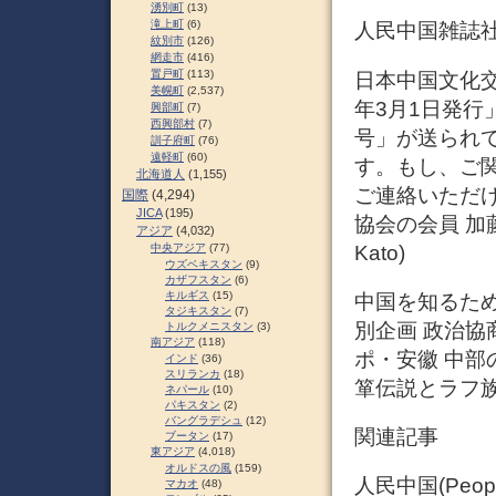
湧別町
(13)
滝上町
(6)
人民中国雑誌社の
紋別市
(126)
網走市
(416)
置戸町
(113)
日本中国文化交流
美幌町
(2,537)
年3月1日発行
興部町
(7)
西興部村
(7)
号」が送られ
訓子府町
(76)
遠軽町
(60)
す。もし、ご
北海道人
(1,155)
ご連絡いただ
国際
(4,294)
JICA
(195)
協会の会員 加
アジア
(4,032)
Kato)
中央アジア
(77)
ウズベキスタン
(9)
カザフスタン
(6)
キルギス
(15)
中国を知るための
タジキスタン
(7)
別企画 政治協
トルクメニスタン
(3)
南アジア
(118)
ポ・安徽 中部
インド
(36)
スリランカ
(18)
箪伝説とラフ族の
ネパール
(10)
パキスタン
(2)
バングラデシュ
(12)
関連記事
ブータン
(17)
東アジア
(4,018)
オルドスの風
(159)
人民中国(Peo
マカオ
(48)