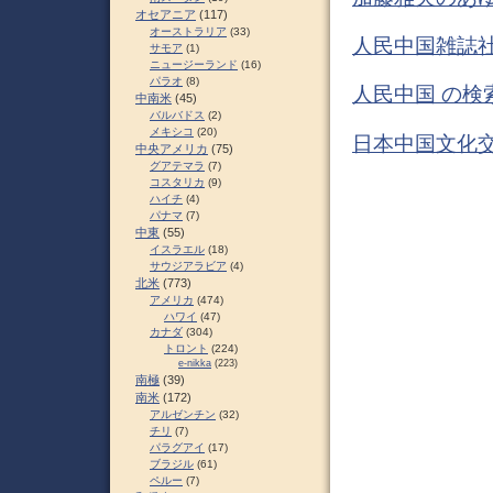
オセアニア
(117)
オーストラリア
(33)
人民中国雑誌社
サモア
(1)
ニュージーランド
(16)
パラオ
(8)
人民中国 の検
中南米
(45)
バルバドス
(2)
メキシコ
(20)
日本中国文化交
中央アメリカ
(75)
グアテマラ
(7)
コスタリカ
(9)
ハイチ
(4)
パナマ
(7)
中東
(55)
イスラエル
(18)
サウジアラビア
(4)
北米
(773)
アメリカ
(474)
ハワイ
(47)
カナダ
(304)
トロント
(224)
e-nikka
(223)
南極
(39)
南米
(172)
アルゼンチン
(32)
チリ
(7)
パラグアイ
(17)
ブラジル
(61)
ペルー
(7)