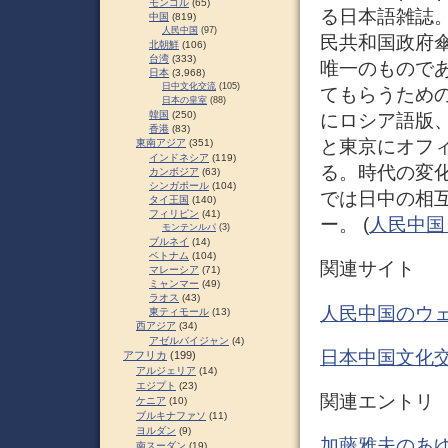
モンゴル
(65)
る日本語雑誌
中国
(819)
人民中国
(97)
民共和国政府傘
北朝鮮
(106)
台湾
(333)
唯一のものであ
日本
(3,968)
日中文化交流
(105)
てもらうための
日本の皇室
(88)
韓国
(250)
にロシア語版、
香港
(83)
と東京にオフ
東南アジア
(351)
インドネシア
(119)
る。時代の変
カンボジア
(63)
シンガポール
(104)
では日中の相
タイ王国
(140)
フィリピン
(41)
ー。 (
人民中国 –
モンテンルパ
(3)
ブルネイ
(14)
ベトナム
(104)
関連サイト
マレーシア
(71)
ミャンマー
(49)
ラオス
(43)
人民中国のウ
東ティモール
(13)
西アジア
(34)
アゼルバイジャン
(4)
日本中国文化
アフリカ
(199)
アルジェリア
(14)
エジプト
(23)
関連エントリ
ケニア
(10)
ブルキナファソ
(11)
ヨルダン
(9)
加藤雅夫のあゆ
南スーダン
(19)