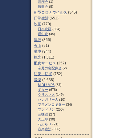
川柳会
(1)
短歌会
(8)
新型コロナウイルス
(345)
日常生活
(651)
映画
(770)
日本映画
(354)
現中映
(45)
津波
(366)
火山
(91)
環境
(944)
観光
(1,311)
配食サービス
(257)
今月の宅配弁当
(2)
防災・防犯
(752)
音楽
(2,638)
MIDI / MP3
(87)
ギター
(678)
クリスマス
(149)
ハンガリー人
(10)
フラメンコギター
(34)
マンドリン
(250)
三味線
(27)
大正琴
(30)
花ふらり
(21)
音楽療法
(356)