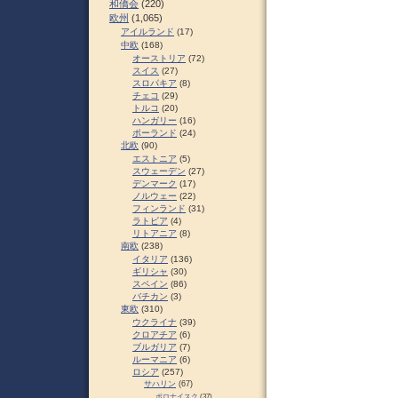
和僑会
(220)
欧州
(1,065)
アイルランド
(17)
中欧
(168)
オーストリア
(72)
スイス
(27)
スロパキア
(8)
チェコ
(29)
トルコ
(20)
ハンガリー
(16)
ポーランド
(24)
北欧
(90)
エストニア
(5)
スウェーデン
(27)
デンマーク
(17)
ノルウェー
(22)
フィンランド
(31)
ラトビア
(4)
リトアニア
(8)
南欧
(238)
イタリア
(136)
ギリシャ
(30)
スペイン
(86)
バチカン
(3)
東欧
(310)
ウクライナ
(39)
クロアチア
(6)
ブルガリア
(7)
ルーマニア
(6)
ロシア
(257)
サハリン
(67)
ポロナイスク
(37)