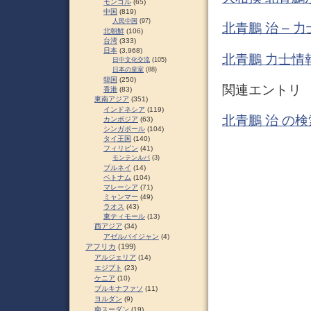
モンゴル
(65)
中国
(819)
人民中国
(97)
北青鵬 治 –
北朝鮮
(106)
台湾
(333)
日本
(3,968)
北青鵬 力士情
日中文化交流
(105)
日本の皇室
(88)
韓国
(250)
関連エントリ
香港
(83)
東南アジア
(351)
インドネシア
(119)
北青鵬 治 の検
カンボジア
(63)
シンガポール
(104)
タイ王国
(140)
フィリピン
(41)
モンテンルパ
(3)
ブルネイ
(14)
ベトナム
(104)
マレーシア
(71)
ミャンマー
(49)
ラオス
(43)
東ティモール
(13)
西アジア
(34)
アゼルバイジャン
(4)
アフリカ
(199)
アルジェリア
(14)
エジプト
(23)
ケニア
(10)
ブルキナファソ
(11)
ヨルダン
(9)
南スーダン
(19)