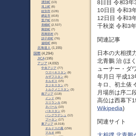
8日目 令和3年
湧別町
(13)
滝上町
(6)
10日目 令和3
紋別市
(126)
網走市
(416)
12日目 令和3
置戸町
(113)
千秋楽 令和3年
美幌町
(2,537)
興部町
(7)
西興部村
(7)
関連記事
訓子府町
(76)
遠軽町
(60)
北海道人
(1,155)
日本の大相撲力
国際
(4,294)
JICA
(195)
北青鵬 治 (ほく
アジア
(4,032)
ューナー・ダワ
中央アジア
(77)
ウズベキスタン
(9)
年月日 平成13
カザフスタン
(6)
キルギス
(15)
キロ、初土俵 令
タジキスタン
(7)
トルクメニスタン
(3)
月場所は序二段
南アジア
(118)
インド
(36)
高位は西幕下15
スリランカ
(18)
Wikipedia
)
ネパール
(10)
パキスタン
(2)
バングラデシュ
(12)
ブータン
(17)
関連サイト
東アジア
(4,018)
オルドスの風
(159)
マカオ
(48)
大相撲 北青鵬