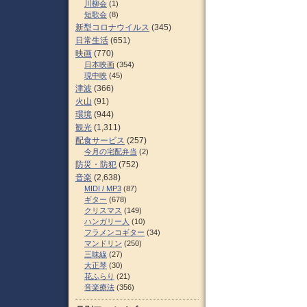
川柳会
(1)
短歌会
(8)
新型コロナウイルス
(345)
日常生活
(651)
映画
(770)
日本映画
(354)
現中映
(45)
津波
(366)
火山
(91)
環境
(944)
観光
(1,311)
配食サービス
(257)
今月の宅配弁当
(2)
防災・防犯
(752)
音楽
(2,638)
MIDI / MP3
(87)
ギター
(678)
クリスマス
(149)
ハンガリー人
(10)
フラメンコギター
(34)
マンドリン
(250)
三味線
(27)
大正琴
(30)
花ふらり
(21)
音楽療法
(356)