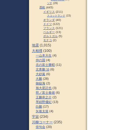
ソチ
(29)
西欧
(445)
イギリス
(211)
スコットランド
(15)
オランダ
(40)
ドイツ
(122)
フランス
(121)
ベルギー
(13)
ポルトガル
(5)
モナコ
(2)
地震
(1,015)
大相撲
(100)
一山本大生
(4)
仲の国
(4)
北の富士勝昭
(11)
北青鵬 治
(6)
大砂嵐
(6)
大鵬
(28)
御嶽海
(2)
旭大星託也
(3)
照ノ富士春雄
(6)
王鵬幸之介
(2)
琴紺野優紀
(13)
白鵬
(17)
矢後太規
(4)
宇宙
(234)
川柳コーナー
(235)
俳句会
(20)