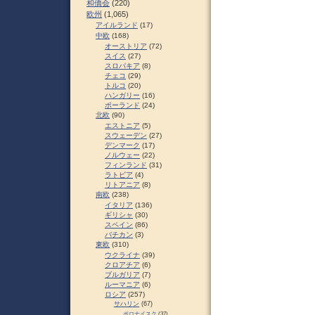
和僑会
(220)
欧州
(1,065)
アイルランド
(17)
中欧
(168)
オーストリア
(72)
スイス
(27)
スロパキア
(8)
チェコ
(29)
トルコ
(20)
ハンガリー
(16)
ポーランド
(24)
北欧
(90)
エストニア
(5)
スウェーデン
(27)
デンマーク
(17)
ノルウェー
(22)
フィンランド
(31)
ラトビア
(4)
リトアニア
(8)
南欧
(238)
イタリア
(136)
ギリシャ
(30)
スペイン
(86)
バチカン
(3)
東欧
(310)
ウクライナ
(39)
クロアチア
(6)
ブルガリア
(7)
ルーマニア
(6)
ロシア
(257)
サハリン
(67)
ポロナイスク
(37)