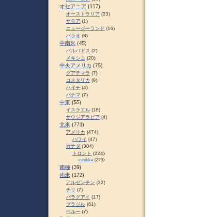
オセアニア
(117)
オーストラリア
(33)
サモア
(1)
ニュージーランド
(16)
パラオ
(8)
中南米
(45)
バルバドス
(2)
メキシコ
(20)
中央アメリカ
(75)
グアテマラ
(7)
コスタリカ
(9)
ハイチ
(4)
パナマ
(7)
中東
(55)
イスラエル
(18)
サウジアラビア
(4)
北米
(773)
アメリカ
(474)
ハワイ
(47)
カナダ
(304)
トロント
(224)
e-nikka
(223)
南極
(39)
南米
(172)
アルゼンチン
(32)
チリ
(7)
パラグアイ
(17)
ブラジル
(61)
ペルー
(7)