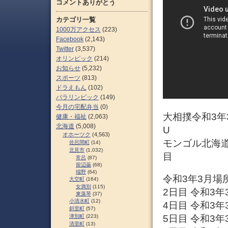
コメントありがとう
カテゴリ一覧
1000万アクセス
(223)
Facebook
(2,143)
Twitter
(3,537)
オリンピック
(214)
お知らせ
(5,232)
スポーツ
(813)
ドラえもん
(102)
パラリンピック
(149)
今月の宅配弁当
(0)
大相撲令和3年
健康・福祉
(2,063)
北海道
(5,008)
U
オホーツク
(4,563)
モンゴル北海道
佐呂間町
(14)
北見市
(1,032)
目
常呂
(87)
留辺蘂
(68)
端野
(64)
令和3年3月場
大空町
(164)
女満別
(115)
2日目 令和3年
東藻琴
(37)
小清水町
(12)
4日目 令和3年
斜里町
(57)
津別町
(223)
5日目 令和3年
清里町
(13)