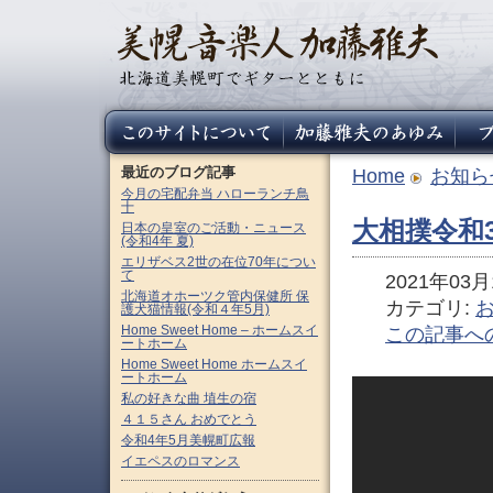
最近のブログ記事
Home
お知ら
今月の宅配弁当 ハローランチ鳥
十
大相撲令和
日本の皇室のご活動・ニュース
(令和4年 夏)
エリザベス2世の在位70年につい
て
2021年03月1
北海道オホーツク管内保健所 保
カテゴリ:
護犬猫情報(令和４年5月)
Home Sweet Home – ホームスイ
この記事へ
ートホーム
Home Sweet Home ホームスイ
ートホーム
私の好きな曲 埴生の宿
４１５さん おめでとう
令和4年5月美幌町広報
イエペスのロマンス