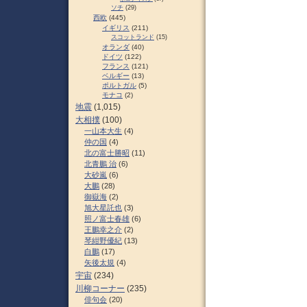
ソチ
(29)
西欧
(445)
イギリス
(211)
スコットランド
(15)
オランダ
(40)
ドイツ
(122)
フランス
(121)
ベルギー
(13)
ポルトガル
(5)
モナコ
(2)
地震
(1,015)
大相撲
(100)
一山本大生
(4)
仲の国
(4)
北の富士勝昭
(11)
北青鵬 治
(6)
大砂嵐
(6)
大鵬
(28)
御嶽海
(2)
旭大星託也
(3)
照ノ富士春雄
(6)
王鵬幸之介
(2)
琴紺野優紀
(13)
白鵬
(17)
矢後太規
(4)
宇宙
(234)
川柳コーナー
(235)
俳句会
(20)