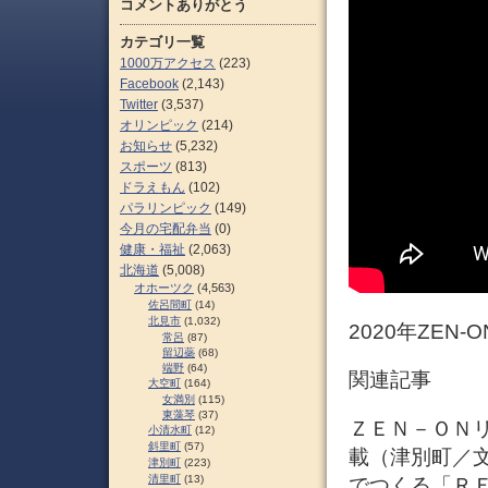
コメントありがとう
カテゴリ一覧
1000万アクセス
(223)
Facebook
(2,143)
Twitter
(3,537)
オリンピック
(214)
お知らせ
(5,232)
スポーツ
(813)
ドラえもん
(102)
パラリンピック
(149)
今月の宅配弁当
(0)
健康・福祉
(2,063)
北海道
(5,008)
オホーツク
(4,563)
佐呂間町
(14)
北見市
(1,032)
2020年ZEN
常呂
(87)
留辺蘂
(68)
端野
(64)
関連記事
大空町
(164)
女満別
(115)
東藻琴
(37)
ＺＥＮ－ＯＮリコ
小清水町
(12)
斜里町
(57)
載（津別町／文
津別町
(223)
清里町
(13)
でつくる「Ｒ