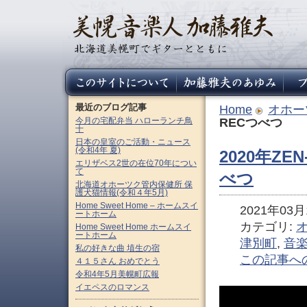
最近のブログ記事
Home
オホー
今月の宅配弁当 ハローランチ鳥
RECつべつ
十
日本の皇室のご活動・ニュース
(令和4年 夏)
2020年Z
エリザベス2世の在位70年につい
て
べつ
北海道オホーツク管内保健所 保
護犬猫情報(令和４年5月)
Home Sweet Home – ホームスイ
2021年03月1
ートホーム
カテゴリ:
Home Sweet Home ホームスイ
ートホーム
津別町
,
音
私の好きな曲 埴生の宿
この記事へ
４１５さん おめでとう
令和4年5月美幌町広報
イエペスのロマンス