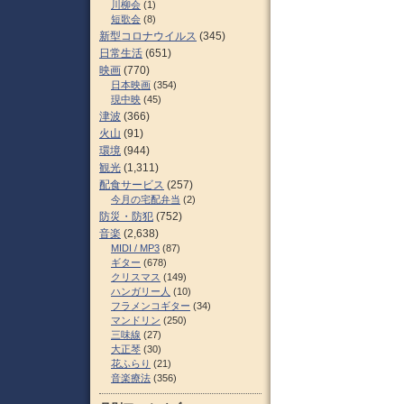
川柳会
(1)
短歌会
(8)
新型コロナウイルス
(345)
日常生活
(651)
映画
(770)
日本映画
(354)
現中映
(45)
津波
(366)
火山
(91)
環境
(944)
観光
(1,311)
配食サービス
(257)
今月の宅配弁当
(2)
防災・防犯
(752)
音楽
(2,638)
MIDI / MP3
(87)
ギター
(678)
クリスマス
(149)
ハンガリー人
(10)
フラメンコギター
(34)
マンドリン
(250)
三味線
(27)
大正琴
(30)
花ふらり
(21)
音楽療法
(356)