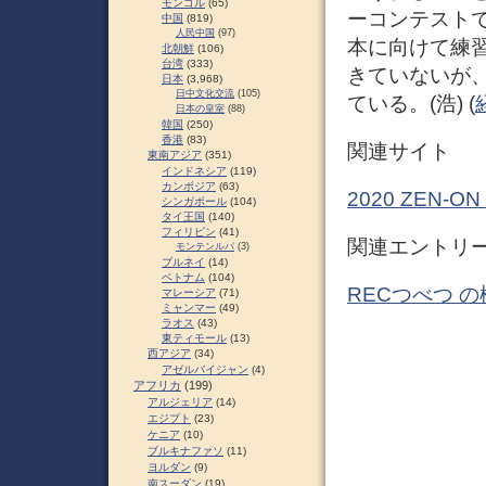
モンゴル
(65)
ーコンテスト
中国
(819)
人民中国
(97)
本に向けて練
北朝鮮
(106)
台湾
(333)
きていないが
日本
(3,968)
日中文化交流
(105)
ている。(浩) (
日本の皇室
(88)
韓国
(250)
香港
(83)
関連サイト
東南アジア
(351)
インドネシア
(119)
カンボジア
(63)
2020 ZEN
シンガポール
(104)
タイ王国
(140)
フィリピン
(41)
関連エントリ
モンテンルパ
(3)
ブルネイ
(14)
ベトナム
(104)
RECつべつ の
マレーシア
(71)
ミャンマー
(49)
ラオス
(43)
東ティモール
(13)
西アジア
(34)
アゼルバイジャン
(4)
アフリカ
(199)
アルジェリア
(14)
エジプト
(23)
ケニア
(10)
ブルキナファソ
(11)
ヨルダン
(9)
南スーダン
(19)