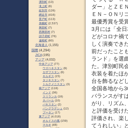
湧別町
(13)
ダー」とＺＥＮ
滝上町
(6)
紋別市
(126)
ＥＮ－ＯＮリ
網走市
(416)
置戸町
(113)
最優秀賞を受賞
美幌町
(2,537)
3月には「全日
興部町
(7)
西興部村
(7)
どがコロナ禍
訓子府町
(76)
遠軽町
(60)
しく演奏でき
北海道人
(1,155)
前だったこと
国際
(4,294)
JICA
(195)
ランド」を選曲
アジア
(4,032)
中央アジア
(77)
た。津別町民
ウズベキスタン
(9)
衣装を着たほ
カザフスタン
(6)
キルギス
(15)
台を飾るなど
タジキスタン
(7)
トルクメニスタン
(3)
全国各地から
南アジア
(118)
インド
(36)
バランスがす
スリランカ
(18)
ネパール
(10)
がり、リズム
パキスタン
(2)
バングラデシュ
(12)
と評価を受け
ブータン
(17)
東アジア
(4,018)
評価され、楽
オルドスの風
(159)
てうれしい」と
マカオ
(48)