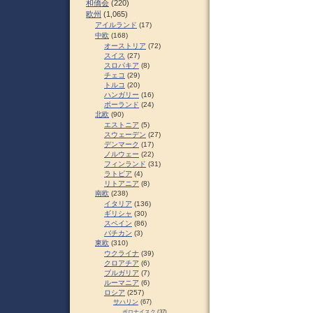
和僑会
(220)
欧州
(1,065)
アイルランド
(17)
中欧
(168)
オーストリア
(72)
スイス
(27)
スロパキア
(8)
チェコ
(29)
トルコ
(20)
ハンガリー
(16)
ポーランド
(24)
北欧
(90)
エストニア
(5)
スウェーデン
(27)
デンマーク
(17)
ノルウェー
(22)
フィンランド
(31)
ラトビア
(4)
リトアニア
(8)
南欧
(238)
イタリア
(136)
ギリシャ
(30)
スペイン
(86)
バチカン
(3)
東欧
(310)
ウクライナ
(39)
クロアチア
(6)
ブルガリア
(7)
ルーマニア
(6)
ロシア
(257)
サハリン
(67)
ポロナイスク
(37)