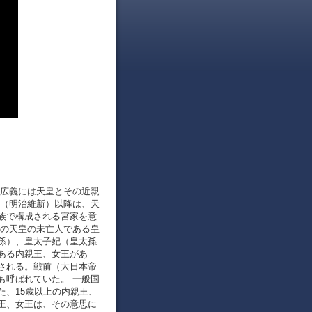
、広義には天皇とその近親
代（明治維新）以降は、天
族で構成される宮家を意
代の天皇の未亡人である皇
孫）、皇太子妃（皇太孫
ある内親王、女王があ
される。戦前（大日本帝
も呼ばれていた。 一般国
た、15歳以上の内親王、
王、女王は、その意思に