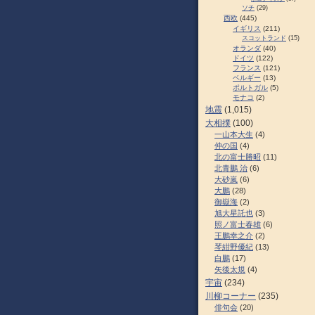
ソチ
(29)
西欧
(445)
イギリス
(211)
スコットランド
(15)
オランダ
(40)
ドイツ
(122)
フランス
(121)
ベルギー
(13)
ポルトガル
(5)
モナコ
(2)
地震
(1,015)
大相撲
(100)
一山本大生
(4)
仲の国
(4)
北の富士勝昭
(11)
北青鵬 治
(6)
大砂嵐
(6)
大鵬
(28)
御嶽海
(2)
旭大星託也
(3)
照ノ富士春雄
(6)
王鵬幸之介
(2)
琴紺野優紀
(13)
白鵬
(17)
矢後太規
(4)
宇宙
(234)
川柳コーナー
(235)
俳句会
(20)