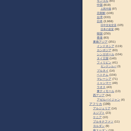
モンゴル
(65)
中国
(819)
人民中国
(97)
北朝鮮
(106)
台湾
(333)
日本
(3,968)
日中文化交流
(105)
日本の皇室
(88)
韓国
(250)
香港
(83)
東南アジア
(351)
インドネシア
(119)
カンボジア
(63)
シンガポール
(104)
タイ王国
(140)
フィリピン
(41)
モンテンルパ
(3)
ブルネイ
(14)
ベトナム
(104)
マレーシア
(71)
ミャンマー
(49)
ラオス
(43)
東ティモール
(13)
西アジア
(34)
アゼルバイジャン
(4)
アフリカ
(199)
アルジェリア
(14)
エジプト
(23)
ケニア
(10)
ブルキナファソ
(11)
ヨルダン
(9)
南スーダン
(19)