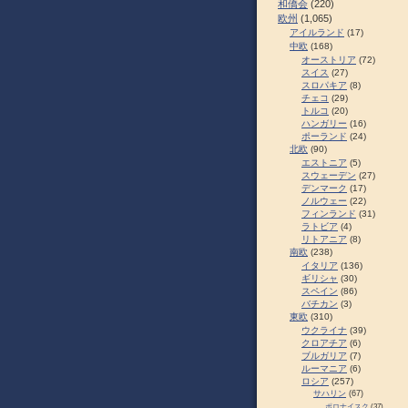
和僑会
(220)
欧州
(1,065)
アイルランド
(17)
中欧
(168)
オーストリア
(72)
スイス
(27)
スロパキア
(8)
チェコ
(29)
トルコ
(20)
ハンガリー
(16)
ポーランド
(24)
北欧
(90)
エストニア
(5)
スウェーデン
(27)
デンマーク
(17)
ノルウェー
(22)
フィンランド
(31)
ラトビア
(4)
リトアニア
(8)
南欧
(238)
イタリア
(136)
ギリシャ
(30)
スペイン
(86)
バチカン
(3)
東欧
(310)
ウクライナ
(39)
クロアチア
(6)
ブルガリア
(7)
ルーマニア
(6)
ロシア
(257)
サハリン
(67)
ポロナイスク
(37)