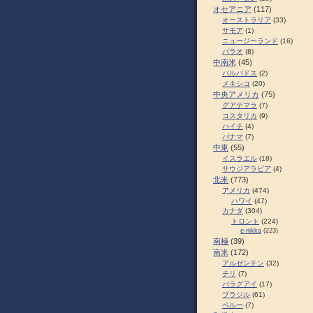
オセアニア
(117)
オーストラリア
(33)
サモア
(1)
ニュージーランド
(16)
パラオ
(8)
中南米
(45)
バルバドス
(2)
メキシコ
(20)
中央アメリカ
(75)
グアテマラ
(7)
コスタリカ
(9)
ハイチ
(4)
パナマ
(7)
中東
(55)
イスラエル
(18)
サウジアラビア
(4)
北米
(773)
アメリカ
(474)
ハワイ
(47)
カナダ
(304)
トロント
(224)
e-nikka
(223)
南極
(39)
南米
(172)
アルゼンチン
(32)
チリ
(7)
パラグアイ
(17)
ブラジル
(61)
ペルー
(7)