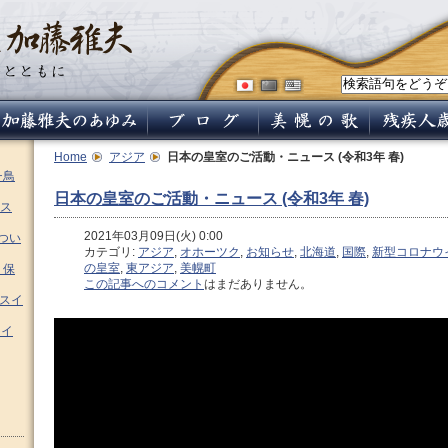
Home
アジア
日本の皇室のご活動・ニュース (令和3年 春)
チ鳥
日本の皇室のご活動・ニュース (令和3年 春)
ス
2021年03月09日(火) 0:00
つい
カテゴリ:
アジア
,
オホーツク
,
お知らせ
,
北海道
,
国際
,
新型コロナウ
の皇室
,
東アジア
,
美幌町
 保
この記事へのコメント
はまだありません。
ムスイ
スイ