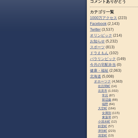
コメントありがとう
カテゴリ一覧
1000万アクセス
(223)
Facebook
(2,143)
Twitter
(3,537)
オリンピック
(214)
お知らせ
(5,232)
スポーツ
(813)
ドラえもん
(102)
パラリンピック
(149)
今月の宅配弁当
(0)
健康・福祉
(2,063)
北海道
(5,008)
オホーツク
(4,563)
佐呂間町
(14)
北見市
(1,032)
常呂
(87)
留辺蘂
(68)
端野
(64)
大空町
(164)
女満別
(115)
東藻琴
(37)
小清水町
(12)
斜里町
(57)
津別町
(223)
清里町
(13)