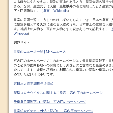
よるほかにやむをえない特別の事由があるとき、皇室会議の議決を
きる。なお、皇族女子は天皇、皇族以外の者と婚姻したとき皇族の
下・臣籍降嫁）。（
皇室 – Wikipedia
）
皇室の系図一覧（こうしつのけいずいちらん）では、日本の皇室（
に皇室を祖とする氏族に連なる人物のうち、日本史上の主要な人物
す。神話上の人物も、実在の人物とする説はあるので記載する。（
Wikipedia
)
関連サイト
皇室のニュース一覧 | NHKニュース
宮内庁のホームページ / このホームページは，天皇皇后両陛下・
のご公務や国内各地へのお出まし，外国とのご交際など皇室のさま
介しています。皆様が積極的に利用され，皇室のご活動や皇室の文
めていただければ幸いです。
東日本大震災10周年追悼式
新型コロナウイルスに関するご発言 – 宮内庁のホームページ
天皇皇后両陛下のご活動 – 宮内庁のホームページ
皇室紹介ビデオ（VHS・DVD） – 宮内庁ホームページ