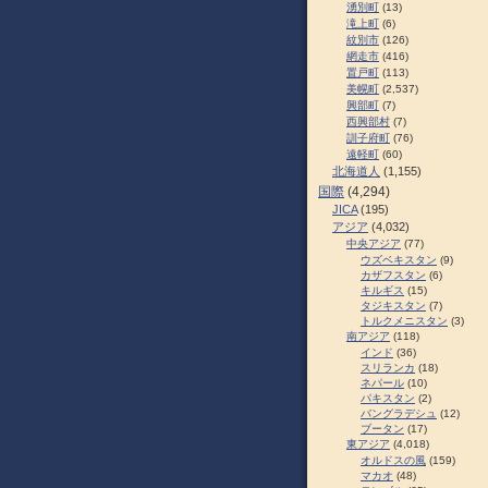
湧別町
(13)
滝上町
(6)
紋別市
(126)
網走市
(416)
置戸町
(113)
美幌町
(2,537)
興部町
(7)
西興部村
(7)
訓子府町
(76)
遠軽町
(60)
北海道人
(1,155)
国際
(4,294)
JICA
(195)
アジア
(4,032)
中央アジア
(77)
ウズベキスタン
(9)
カザフスタン
(6)
キルギス
(15)
タジキスタン
(7)
トルクメニスタン
(3)
南アジア
(118)
インド
(36)
スリランカ
(18)
ネパール
(10)
パキスタン
(2)
バングラデシュ
(12)
ブータン
(17)
東アジア
(4,018)
オルドスの風
(159)
マカオ
(48)