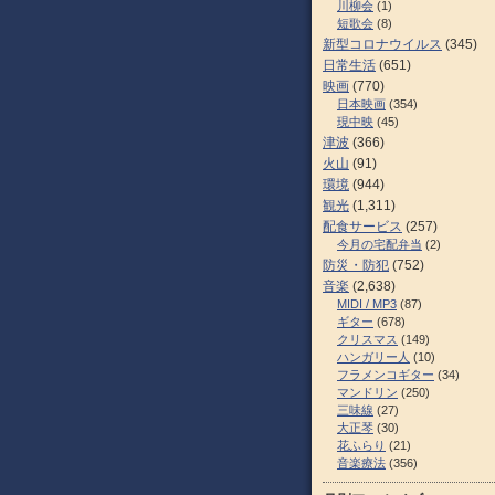
川柳会
(1)
短歌会
(8)
新型コロナウイルス
(345)
日常生活
(651)
映画
(770)
日本映画
(354)
現中映
(45)
津波
(366)
火山
(91)
環境
(944)
観光
(1,311)
配食サービス
(257)
今月の宅配弁当
(2)
防災・防犯
(752)
音楽
(2,638)
MIDI / MP3
(87)
ギター
(678)
クリスマス
(149)
ハンガリー人
(10)
フラメンコギター
(34)
マンドリン
(250)
三味線
(27)
大正琴
(30)
花ふらり
(21)
音楽療法
(356)