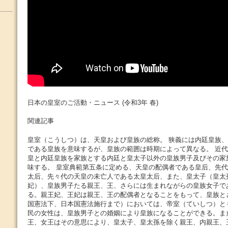
日本の皇室のご活動・ニュース (令和3年 春)
関連記事
皇室（こうしつ）は、天皇および皇族の総称。 狭義には内廷皇族
である皇族を意味するが、皇族の範囲は時期によって異なる。 近
皇と内廷皇族を家族とする内廷と皇太子以外の皇族男子及びその家
味する。 皇室典範第五条に定める、天皇の配偶者である皇后、先
太后、先々代の天皇の未亡人である太皇太后、また、皇太子（皇太
妃）、皇族男子たる親王、王、さらには生まれながらの皇族女子で
る。親王妃、王妃は親王、王の配偶者となることをもって、皇族と
国憲法下、日本国憲法施行まで）においては、帝室（ていしつ）と
民の女性は、皇族男子との婚姻により皇族になることができる。ま
王、女王はその意思により、皇太子、皇太孫を除く親王、内親王、