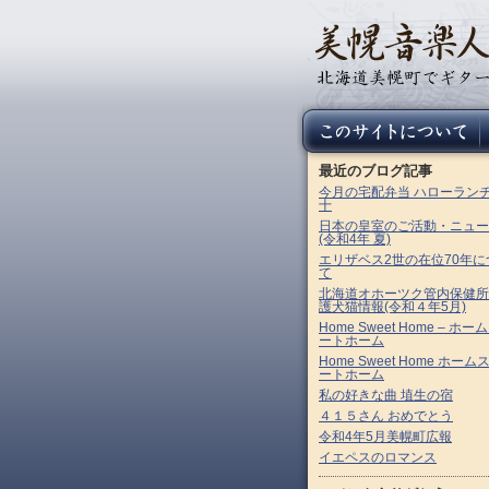
最近のブログ記事
今月の宅配弁当 ハローラン
十
日本の皇室のご活動・ニュー
(令和4年 夏)
エリザベス2世の在位70年に
て
北海道オホーツク管内保健所
護犬猫情報(令和４年5月)
Home Sweet Home – ホー
ートホーム
Home Sweet Home ホーム
ートホーム
私の好きな曲 埴生の宿
４１５さん おめでとう
令和4年5月美幌町広報
イエペスのロマンス