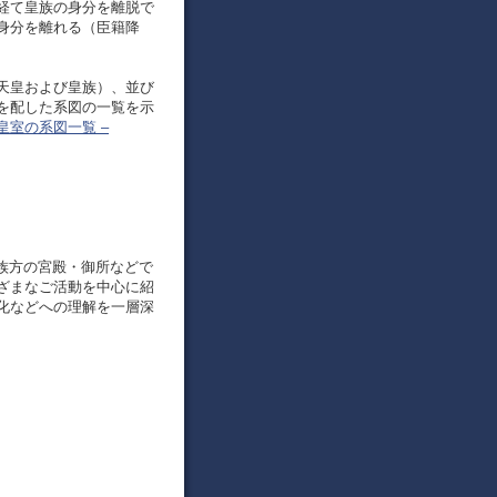
経て皇族の身分を離脱で
身分を離れる（臣籍降
天皇および皇族）、並び
を配した系図の一覧を示
皇室の系図一覧 –
皇族方の宮殿・御所などで
ざまなご活動を中心に紹
化などへの理解を一層深