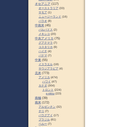
オセアニア
(117)
オーストラリア
(33)
サモア
(1)
ニュージーランド
(16)
パラオ
(8)
中南米
(45)
バルバドス
(2)
メキシコ
(20)
中央アメリカ
(75)
グアテマラ
(7)
コスタリカ
(9)
ハイチ
(4)
パナマ
(7)
中東
(55)
イスラエル
(18)
サウジアラビア
(4)
北米
(773)
アメリカ
(474)
ハワイ
(47)
カナダ
(304)
トロント
(224)
e-nikka
(223)
南極
(39)
南米
(172)
アルゼンチン
(32)
チリ
(7)
パラグアイ
(17)
ブラジル
(61)
ペルー
(7)