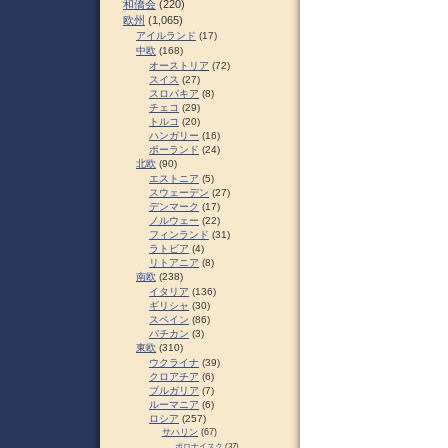
和僑会
(220)
欧州
(1,065)
アイルランド
(17)
中欧
(168)
オーストリア
(72)
スイス
(27)
スロパキア
(8)
チェコ
(29)
トルコ
(20)
ハンガリー
(16)
ポーランド
(24)
北欧
(90)
エストニア
(5)
スウェーデン
(27)
デンマーク
(17)
ノルウェー
(22)
フィンランド
(31)
ラトビア
(4)
リトアニア
(8)
南欧
(238)
イタリア
(136)
ギリシャ
(30)
スペイン
(86)
バチカン
(3)
東欧
(310)
ウクライナ
(39)
クロアチア
(6)
ブルガリア
(7)
ルーマニア
(6)
ロシア
(257)
サハリン
(67)
ポロナイスク
(37)