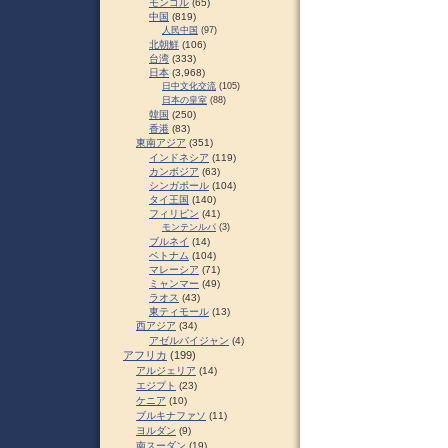
モンゴル
(65)
中国
(819)
人民中国
(97)
北朝鮮
(106)
台湾
(333)
日本
(3,968)
日中文化交流
(105)
日本の皇室
(88)
韓国
(250)
香港
(83)
東南アジア
(351)
インドネシア
(119)
カンボジア
(63)
シンガポール
(104)
タイ王国
(140)
フィリピン
(41)
モンテンルパ
(3)
ブルネイ
(14)
ベトナム
(104)
マレーシア
(71)
ミャンマー
(49)
ラオス
(43)
東ティモール
(13)
西アジア
(34)
アゼルバイジャン
(4)
アフリカ
(199)
アルジェリア
(14)
エジプト
(23)
ケニア
(10)
ブルキナファソ
(11)
ヨルダン
(9)
南スーダン
(19)