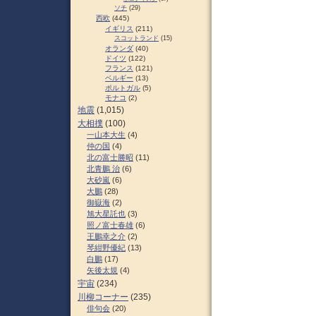
ソチ
(29)
西欧
(445)
イギリス
(211)
スコットランド
(15)
オランダ
(40)
ドイツ
(122)
フランス
(121)
ベルギー
(13)
ポルトガル
(5)
モナコ
(2)
地震
(1,015)
大相撲
(100)
一山本大生
(4)
仲の国
(4)
北の富士勝昭
(11)
北青鵬 治
(6)
大砂嵐
(6)
大鵬
(28)
御嶽海
(2)
旭大星託也
(3)
照ノ富士春雄
(6)
王鵬幸之介
(2)
琴紺野優紀
(13)
白鵬
(17)
矢後太規
(4)
宇宙
(234)
川柳コーナー
(235)
俳句会
(20)