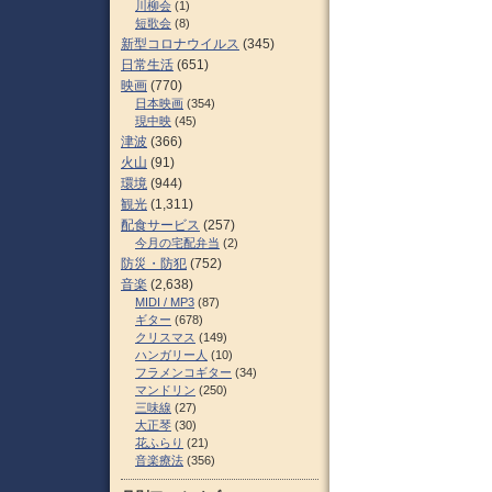
川柳会
(1)
短歌会
(8)
新型コロナウイルス
(345)
日常生活
(651)
映画
(770)
日本映画
(354)
現中映
(45)
津波
(366)
火山
(91)
環境
(944)
観光
(1,311)
配食サービス
(257)
今月の宅配弁当
(2)
防災・防犯
(752)
音楽
(2,638)
MIDI / MP3
(87)
ギター
(678)
クリスマス
(149)
ハンガリー人
(10)
フラメンコギター
(34)
マンドリン
(250)
三味線
(27)
大正琴
(30)
花ふらり
(21)
音楽療法
(356)