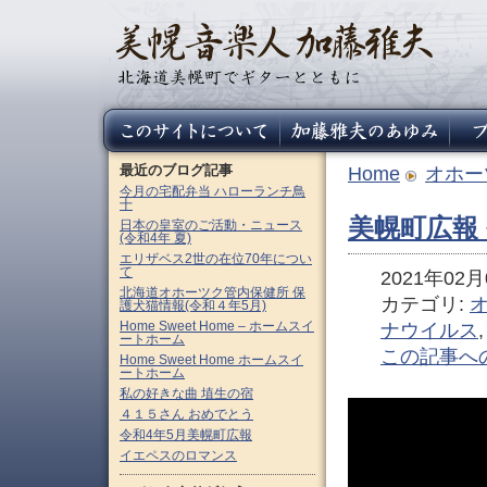
最近のブログ記事
Home
オホー
今月の宅配弁当 ハローランチ鳥
十
美幌町広報 
日本の皇室のご活動・ニュース
(令和4年 夏)
エリザベス2世の在位70年につい
て
2021年02月0
北海道オホーツク管内保健所 保
カテゴリ:
護犬猫情報(令和４年5月)
Home Sweet Home – ホームスイ
ナウイルス
ートホーム
この記事へ
Home Sweet Home ホームスイ
ートホーム
私の好きな曲 埴生の宿
４１５さん おめでとう
令和4年5月美幌町広報
イエペスのロマンス