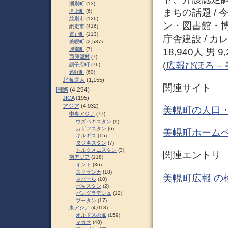
湧別町
(13)
まちの話題 / 
滝上町
(6)
紋別市
(126)
ン・図書館・博
網走市
(416)
置戸町
(113)
庁舎建設 / カ
美幌町
(2,537)
興部町
(7)
18,940人 男 9
西興部村
(7)
(
広報びほろ –
訓子府町
(76)
遠軽町
(60)
北海道人
(1,155)
関連サイト
国際
(4,294)
JICA
(195)
アジア
(4,032)
美幌町の人口・
中央アジア
(77)
ウズベキスタン
(9)
カザフスタン
(6)
美幌町ホームペ
キルギス
(15)
タジキスタン
(7)
トルクメニスタン
(3)
関連エントリ
南アジア
(118)
インド
(36)
スリランカ
(18)
美幌町広報 の
ネパール
(10)
パキスタン
(2)
バングラデシュ
(12)
ブータン
(17)
東アジア
(4,018)
オルドスの風
(159)
マカオ
(48)