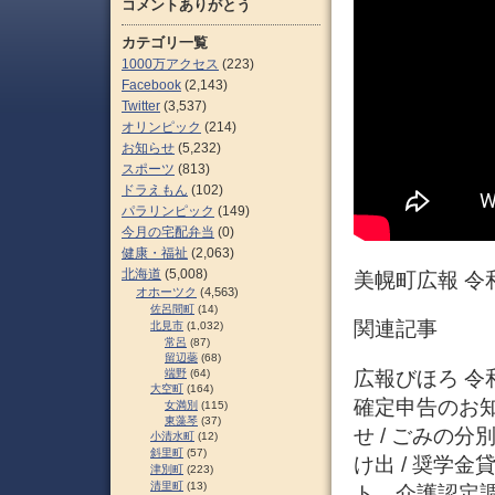
コメントありがとう
カテゴリ一覧
1000万アクセス
(223)
Facebook
(2,143)
Twitter
(3,537)
オリンピック
(214)
お知らせ
(5,232)
スポーツ
(813)
ドラえもん
(102)
パラリンピック
(149)
今月の宅配弁当
(0)
健康・福祉
(2,063)
北海道
(5,008)
美幌町広報 令
オホーツク
(4,563)
佐呂間町
(14)
関連記事
北見市
(1,032)
常呂
(87)
留辺蘂
(68)
広報びほろ 令和
端野
(64)
大空町
(164)
確定申告のお知
女満別
(115)
東藻琴
(37)
せ / ごみの
小清水町
(12)
斜里町
(57)
け出 / 奨学
津別町
(223)
清里町
(13)
ト、介護認定調