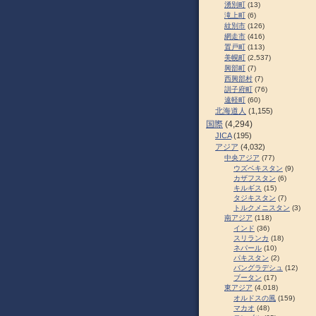
湧別町
(13)
滝上町
(6)
紋別市
(126)
網走市
(416)
置戸町
(113)
美幌町
(2,537)
興部町
(7)
西興部村
(7)
訓子府町
(76)
遠軽町
(60)
北海道人
(1,155)
国際
(4,294)
JICA
(195)
アジア
(4,032)
中央アジア
(77)
ウズベキスタン
(9)
カザフスタン
(6)
キルギス
(15)
タジキスタン
(7)
トルクメニスタン
(3)
南アジア
(118)
インド
(36)
スリランカ
(18)
ネパール
(10)
パキスタン
(2)
バングラデシュ
(12)
ブータン
(17)
東アジア
(4,018)
オルドスの風
(159)
マカオ
(48)