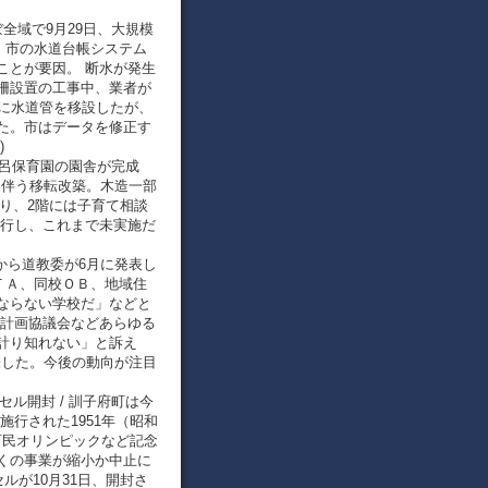
ぼ全域で9月29日、大規模
。市の水道台帳システム
ことが要因。 断水が発生
柵設置の工事中、業者が
際に水道管を移設したが、
た。市はデータを修正す
)
市常呂保育園の園舎が完成
に伴う移転改築。木造一部
なり、2階には子育て相談
移行し、これまで未実施だ
どから道教委が6月に発表し
ＴＡ、同校ＯＢ、地域住
ならない学校だ」などと
置計画協議会などあらゆる
計り知れない」と訴え
表した。今後の動向が注目
セル開封 / 訓子府町は今
施行された1951年（昭和
町民オリンピックなど記念
くの事業が縮小か中止に
セルが10月31日、開封さ