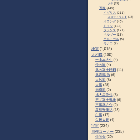
ソチ
(29)
西欧
(445)
イギリス
(211)
スコットランド
(15)
オランダ
(40)
ドイツ
(122)
フランス
(121)
ベルギー
(13)
ポルトガル
(5)
モナコ
(2)
地震
(1,015)
大相撲
(100)
一山本大生
(4)
仲の国
(4)
北の富士勝昭
(11)
北青鵬 治
(6)
大砂嵐
(6)
大鵬
(28)
御嶽海
(2)
旭大星託也
(3)
照ノ富士春雄
(6)
王鵬幸之介
(2)
琴紺野優紀
(13)
白鵬
(17)
矢後太規
(4)
宇宙
(234)
川柳コーナー
(235)
俳句会
(20)