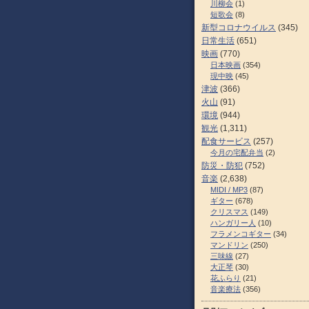
川柳会
(1)
短歌会
(8)
新型コロナウイルス
(345)
日常生活
(651)
映画
(770)
日本映画
(354)
現中映
(45)
津波
(366)
火山
(91)
環境
(944)
観光
(1,311)
配食サービス
(257)
今月の宅配弁当
(2)
防災・防犯
(752)
音楽
(2,638)
MIDI / MP3
(87)
ギター
(678)
クリスマス
(149)
ハンガリー人
(10)
フラメンコギター
(34)
マンドリン
(250)
三味線
(27)
大正琴
(30)
花ふらり
(21)
音楽療法
(356)