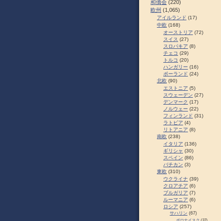
和僑会
(220)
欧州
(1,065)
アイルランド
(17)
中欧
(168)
オーストリア
(72)
スイス
(27)
スロパキア
(8)
チェコ
(29)
トルコ
(20)
ハンガリー
(16)
ポーランド
(24)
北欧
(90)
エストニア
(5)
スウェーデン
(27)
デンマーク
(17)
ノルウェー
(22)
フィンランド
(31)
ラトビア
(4)
リトアニア
(8)
南欧
(238)
イタリア
(136)
ギリシャ
(30)
スペイン
(86)
バチカン
(3)
東欧
(310)
ウクライナ
(39)
クロアチア
(6)
ブルガリア
(7)
ルーマニア
(6)
ロシア
(257)
サハリン
(67)
ポロナイスク
(37)