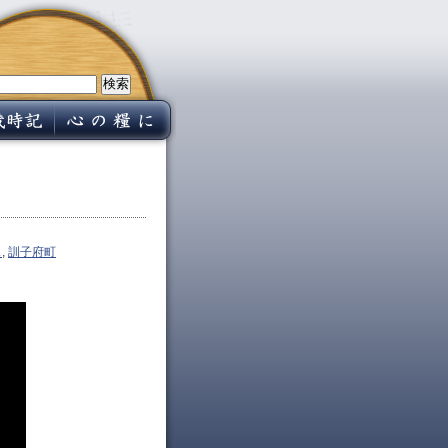
ス
,
訓子府町