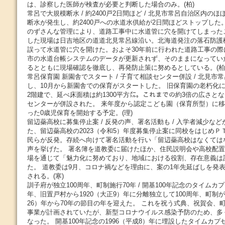
は、診察した医師が検査が必要と判断した場合のみ。(柏)
常呂で大規模断水 / 約2400戸2日間ほど / 北見市常呂自治区内のほ
断水が発生し、約2400戸への水道水供給が2日間ほどストップした
のずさんな管理により、道路工事中に水道管に穴を開けてしまった
した現場は日吉地区の道道北見常呂線沿い。北海道発注の落石防護
誤って水道管に穴を開けた。およそ30年前に行われた道路工事の
市の水道台帳システムのデータが更新されず、そのままになってい
るとともに現場確認を徹底し、再発防止策に努めるとしている。(柏
常呂保育園 新園舎でスタート / 子育て相談センター併設 / 北見
し、10月から新園舎での保育がスタートした。 旧保育園の老朽化
2階建で、延べ床面積は約1300平方㍍。これまでの約3倍の広さと
センターが併設された。 来年度から認定こども園（保育所型）に
った0歳児保育を開始する予定。(理)
留辺蘂高校に募集停止案 / 反発の声、署名活動も / 入学者減少な
た、留辺蘂高校の2023（令和5）年度募集停止案に同校をはじめＰ
民らが反発。存続へ向けて署名活動を行い「留辺蘂高校はなくては
声を挙げた。 署名簿を道教委に届けたほか、住民説明会や高校配
場を通じて「魅力化に努めており、地域における役割、存在意義は
た。 道教委は9月、コロナ禍などを理由に、案の1年先延ばしを発
される。(寒)
訓子府が独立100周年、町制施行70年 / 開基100年記念のタイムカプ
年、旧置戸村から1920（大正9）年に分離独立して100周年、町制が
26）年から70年の節目の年を迎えた。 これを祝う式典、祝賀会、
事業が計画されていたが、新型コロナウイルス感染予防のため、多
なった。 開基100年記念の1996（平成8）年に埋設したタイムカプ