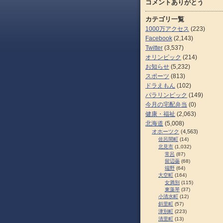
コメントありがとう
カテゴリ一覧
1000万アクセス
(223)
Facebook
(2,143)
Twitter
(3,537)
オリンピック
(214)
お知らせ
(5,232)
スポーツ
(813)
ドラえもん
(102)
パラリンピック
(149)
今月の宅配弁当
(0)
健康・福祉
(2,063)
北海道
(5,008)
オホーツク
(4,563)
佐呂間町
(14)
北見市
(1,032)
常呂
(87)
留辺蘂
(68)
端野
(64)
大空町
(164)
女満別
(115)
東藻琴
(37)
小清水町
(12)
斜里町
(57)
津別町
(223)
清里町
(13)