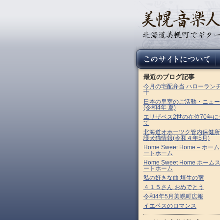
最近のブログ記事
今月の宅配弁当 ハローラン
十
日本の皇室のご活動・ニュー
(令和4年 夏)
エリザベス2世の在位70年に
て
北海道オホーツク管内保健所
護犬猫情報(令和４年5月)
Home Sweet Home – ホー
ートホーム
Home Sweet Home ホーム
ートホーム
私の好きな曲 埴生の宿
４１５さん おめでとう
令和4年5月美幌町広報
イエペスのロマンス