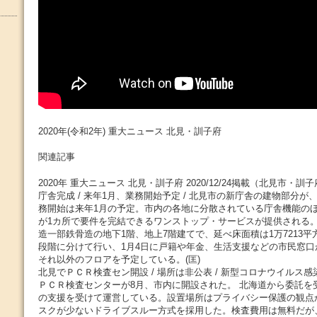
2020年(令和2年) 重大ニュース 北見・訓子府
関連記事
2020年 重大ニュース 北見・訓子府 2020/12/24掲載（北見市・
庁舎完成 / 来年1月、業務開始予定 / 北見市の新庁舎の建物部分が
務開始は来年1月の予定。市内の各地に分散されている庁舎機能の
が1カ所で要件を完結できるワンストップ・サービスが提供される。
造一部鉄骨造の地下1階、地上7階建てで、延べ床面積は1万7213平
段階に分けて行い、1月4日に戸籍や年金、生活支援などの市民窓口が
それ以外のフロアを予定している。(匡)
北見でＰＣＲ検査セン開設 / 場所は非公表 / 新型コロナウイルス
ＰＣＲ検査センターが8月、市内に開設された。 北海道から委託を
の支援を受けて運営している。設置場所はプライバシー保護の観点
スクが少ないドライブスルー方式を採用した。検査費用は無料だが