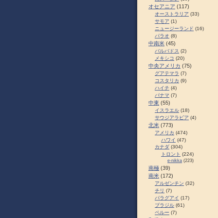
オセアニア
(117)
オーストラリア
(33)
サモア
(1)
ニュージーランド
(16)
パラオ
(8)
中南米
(45)
バルバドス
(2)
メキシコ
(20)
中央アメリカ
(75)
グアテマラ
(7)
コスタリカ
(9)
ハイチ
(4)
パナマ
(7)
中東
(55)
イスラエル
(18)
サウジアラビア
(4)
北米
(773)
アメリカ
(474)
ハワイ
(47)
カナダ
(304)
トロント
(224)
e-nikka
(223)
南極
(39)
南米
(172)
アルゼンチン
(32)
チリ
(7)
パラグアイ
(17)
ブラジル
(61)
ペルー
(7)