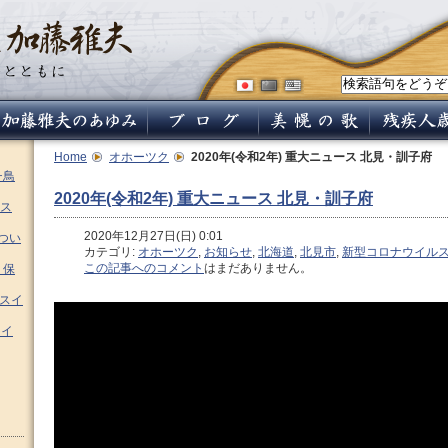
Home
オホーツク
2020年(令和2年) 重大ニュース 北見・訓子府
チ鳥
2020年(令和2年) 重大ニュース 北見・訓子府
ス
2020年12月27日(日) 0:01
つい
カテゴリ:
オホーツク
,
お知らせ
,
北海道
,
北見市
,
新型コロナウイル
この記事へのコメント
はまだありません。
 保
ムスイ
スイ