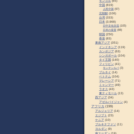
モンゴル
(65)
中国
(819)
人民中国
(97)
北朝鮮
(106)
台湾
(333)
日本
(3,968)
日中文化交流
(105)
日本の皇室
(88)
韓国
(250)
香港
(83)
東南アジア
(351)
インドネシア
(119)
カンボジア
(63)
シンガポール
(104)
タイ王国
(140)
フィリピン
(41)
モンテンルパ
(3)
ブルネイ
(14)
ベトナム
(104)
マレーシア
(71)
ミャンマー
(49)
ラオス
(43)
東ティモール
(13)
西アジア
(34)
アゼルバイジャン
(4)
アフリカ
(199)
アルジェリア
(14)
エジプト
(23)
ケニア
(10)
ブルキナファソ
(11)
ヨルダン
(9)
南スーダン
(19)