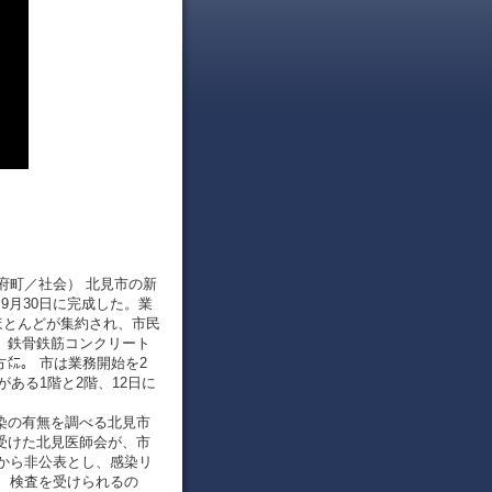
訓子府町／社会） 北見市の新
、9月30日に完成した。業
ほとんどが集約され、市民
 鉄骨鉄筋コンクリート
方㍍。 市は業務開始を2
ある1階と2階、12日に
感染の有無を調べる北見市
受けた北見医師会が、市
から非公表とし、感染リ
、検査を受けられるの