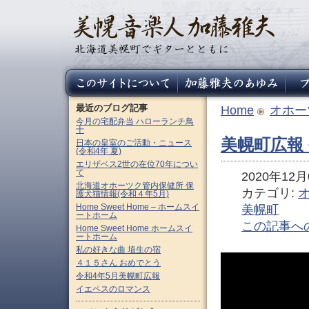
最近のブログ記事
Home
オホー
今月の宅配弁当 ハローランチ鳥
十
美幌町広報 
日本の皇室のご活動・ニュース
(令和4年 夏)
エリザベス2世の在位70年につい
て
2020年12月0
北海道オホーツク管内保健所 保
カテゴリ:
護犬猫情報(令和４年5月)
Home Sweet Home – ホームスイ
美幌町
ートホーム
この記事へ
Home Sweet Home ホームスイ
ートホーム
私の好きな曲 埴生の宿
４１５さん おめでとう
令和4年5月美幌町広報
イエペスのロマンス