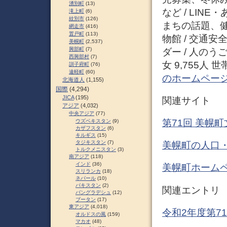
湧別町
(13)
など / LIN
滝上町
(6)
紋別市
(126)
まちの話題、健
網走市
(416)
置戸町
(113)
物館 / 交通安
美幌町
(2,537)
興部町
(7)
ダー / 人のうご
西興部村
(7)
女 9,755人 世帯
訓子府町
(76)
遠軽町
(60)
のホームペー
北海道人
(1,155)
国際
(4,294)
JICA
(195)
関連サイト
アジア
(4,032)
中央アジア
(77)
第71回 美幌町
ウズベキスタン
(9)
カザフスタン
(6)
キルギス
(15)
タジキスタン
(7)
美幌町の人口・
トルクメニスタン
(3)
南アジア
(118)
インド
(36)
美幌町ホームペ
スリランカ
(18)
ネパール
(10)
パキスタン
(2)
関連エントリ
バングラデシュ
(12)
ブータン
(17)
東アジア
(4,018)
令和2年度第7
オルドスの風
(159)
マカオ
(48)