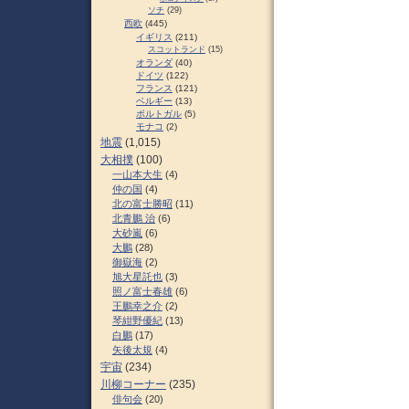
ソチ
(29)
西欧
(445)
イギリス
(211)
スコットランド
(15)
オランダ
(40)
ドイツ
(122)
フランス
(121)
ベルギー
(13)
ポルトガル
(5)
モナコ
(2)
地震
(1,015)
大相撲
(100)
一山本大生
(4)
仲の国
(4)
北の富士勝昭
(11)
北青鵬 治
(6)
大砂嵐
(6)
大鵬
(28)
御嶽海
(2)
旭大星託也
(3)
照ノ富士春雄
(6)
王鵬幸之介
(2)
琴紺野優紀
(13)
白鵬
(17)
矢後太規
(4)
宇宙
(234)
川柳コーナー
(235)
俳句会
(20)