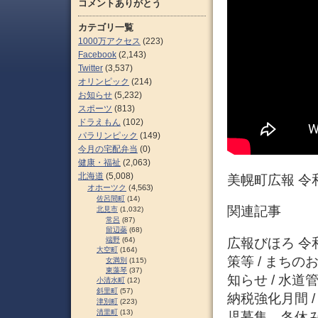
コメントありがとう
カテゴリ一覧
1000万アクセス
(223)
Facebook
(2,143)
Twitter
(3,537)
オリンピック
(214)
お知らせ
(5,232)
スポーツ
(813)
ドラえもん
(102)
パラリンピック
(149)
今月の宅配弁当
(0)
健康・福祉
(2,063)
北海道
(5,008)
美幌町広報 令
オホーツク
(4,563)
佐呂間町
(14)
関連記事
北見市
(1,032)
常呂
(87)
留辺蘂
(68)
広報びほろ 令和
端野
(64)
大空町
(164)
策等 / まちの
女満別
(115)
東藻琴
(37)
知らせ / 水
小清水町
(12)
斜里町
(57)
納税強化月間 
津別町
(223)
清里町
(13)
児募集、冬休み