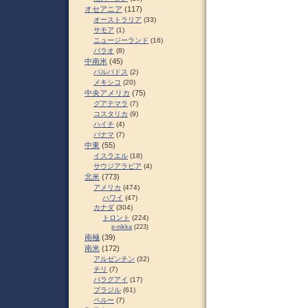
オセアニア
(117)
オーストラリア
(33)
サモア
(1)
ニュージーランド
(16)
パラオ
(8)
中南米
(45)
バルバドス
(2)
メキシコ
(20)
中央アメリカ
(75)
グアテマラ
(7)
コスタリカ
(9)
ハイチ
(4)
パナマ
(7)
中東
(55)
イスラエル
(18)
サウジアラビア
(4)
北米
(773)
アメリカ
(474)
ハワイ
(47)
カナダ
(304)
トロント
(224)
e-nikka
(223)
南極
(39)
南米
(172)
アルゼンチン
(32)
チリ
(7)
パラグアイ
(17)
ブラジル
(61)
ペルー
(7)