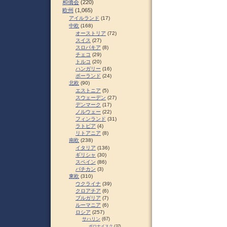
和僑会
(220)
欧州
(1,065)
アイルランド
(17)
中欧
(168)
オーストリア
(72)
スイス
(27)
スロパキア
(8)
チェコ
(29)
トルコ
(20)
ハンガリー
(16)
ポーランド
(24)
北欧
(90)
エストニア
(5)
スウェーデン
(27)
デンマーク
(17)
ノルウェー
(22)
フィンランド
(31)
ラトビア
(4)
リトアニア
(8)
南欧
(238)
イタリア
(136)
ギリシャ
(30)
スペイン
(86)
バチカン
(3)
東欧
(310)
ウクライナ
(39)
クロアチア
(6)
ブルガリア
(7)
ルーマニア
(6)
ロシア
(257)
サハリン
(67)
ポロナイスク
(37)