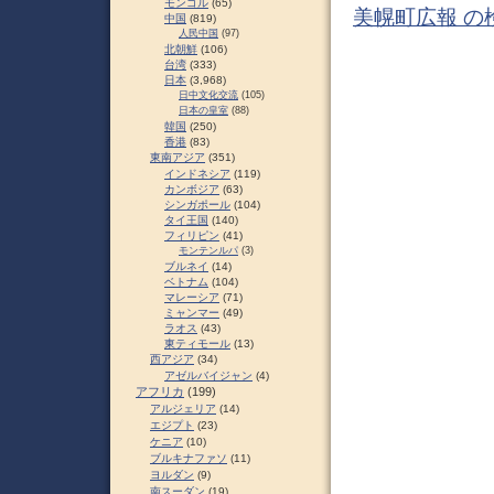
モンゴル
(65)
美幌町広報 の
中国
(819)
人民中国
(97)
北朝鮮
(106)
台湾
(333)
日本
(3,968)
日中文化交流
(105)
日本の皇室
(88)
韓国
(250)
香港
(83)
東南アジア
(351)
インドネシア
(119)
カンボジア
(63)
シンガポール
(104)
タイ王国
(140)
フィリピン
(41)
モンテンルパ
(3)
ブルネイ
(14)
ベトナム
(104)
マレーシア
(71)
ミャンマー
(49)
ラオス
(43)
東ティモール
(13)
西アジア
(34)
アゼルバイジャン
(4)
アフリカ
(199)
アルジェリア
(14)
エジプト
(23)
ケニア
(10)
ブルキナファソ
(11)
ヨルダン
(9)
南スーダン
(19)