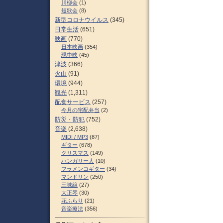
川柳会
(1)
短歌会
(8)
新型コロナウイルス
(345)
日常生活
(651)
映画
(770)
日本映画
(354)
現中映
(45)
津波
(366)
火山
(91)
環境
(944)
観光
(1,311)
配食サービス
(257)
今月の宅配弁当
(2)
防災・防犯
(752)
音楽
(2,638)
MIDI / MP3
(87)
ギター
(678)
クリスマス
(149)
ハンガリー人
(10)
フラメンコギター
(34)
マンドリン
(250)
三味線
(27)
大正琴
(30)
花ふらり
(21)
音楽療法
(356)