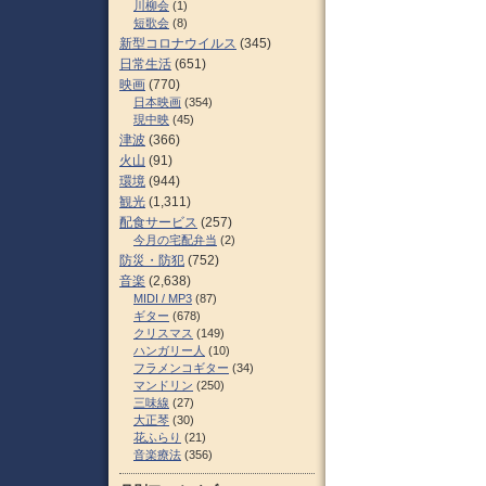
川柳会
(1)
短歌会
(8)
新型コロナウイルス
(345)
日常生活
(651)
映画
(770)
日本映画
(354)
現中映
(45)
津波
(366)
火山
(91)
環境
(944)
観光
(1,311)
配食サービス
(257)
今月の宅配弁当
(2)
防災・防犯
(752)
音楽
(2,638)
MIDI / MP3
(87)
ギター
(678)
クリスマス
(149)
ハンガリー人
(10)
フラメンコギター
(34)
マンドリン
(250)
三味線
(27)
大正琴
(30)
花ふらり
(21)
音楽療法
(356)