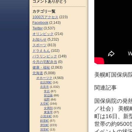
コメントありがとう
カテゴリ一覧
1000万アクセス
(223)
Facebook
(2,143)
Twitter
(3,537)
オリンピック
(214)
お知らせ
(5,232)
スポーツ
(813)
ドラえもん
(102)
パラリンピック
(149)
今月の宅配弁当
(0)
健康・福祉
(2,063)
北海道
(5,008)
美幌町国保病
オホーツク
(4,563)
佐呂間町
(14)
関連記事
北見市
(1,032)
常呂
(87)
留辺蘂
(68)
国保病院の発熱外
端野
(64)
大空町
(164)
／社会） 美幌
女満別
(115)
東藻琴
(37)
町は16日、
小清水町
(12)
斜里町
(57)
世帯の約950
津別町
(223)
清里町
(13)
イベントの状