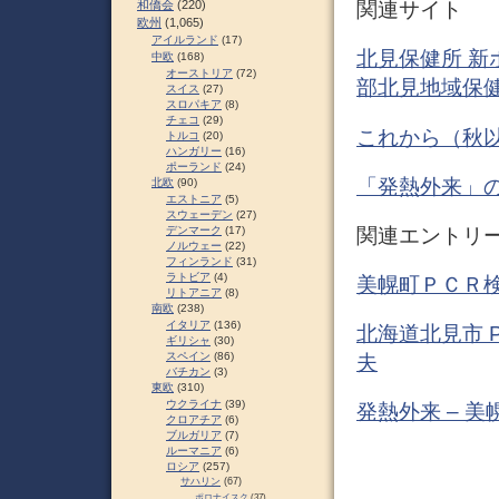
和僑会
(220)
関連サイト
欧州
(1,065)
アイルランド
(17)
北見保健所 新
中欧
(168)
オーストリア
(72)
部北見地域保健
スイス
(27)
スロパキア
(8)
チェコ
(29)
これから（秋
トルコ
(20)
ハンガリー
(16)
ポーランド
(24)
「発熱外来」
北欧
(90)
エストニア
(5)
スウェーデン
(27)
関連エントリ
デンマーク
(17)
ノルウェー
(22)
フィンランド
(31)
ラトビア
(4)
美幌町ＰＣＲ検
リトアニア
(8)
南欧
(238)
イタリア
(136)
北海道北見市 
ギリシャ
(30)
スペイン
(86)
夫
バチカン
(3)
東欧
(310)
ウクライナ
(39)
発熱外来 – 
クロアチア
(6)
ブルガリア
(7)
ルーマニア
(6)
ロシア
(257)
サハリン
(67)
ポロナイスク
(37)