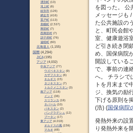
湧別町
(13)
を図った。 
滝上町
(6)
紋別市
(126)
メッセージも 
網走市
(416)
置戸町
(113)
た公共施設の
美幌町
(2,537)
興部町
(7)
と、町民会館
西興部村
(7)
室、健康遊浴
訓子府町
(76)
遠軽町
(60)
ど引き続き閉
北海道人
(1,155)
国際
(4,294)
め、国保病院
JICA
(195)
開設している
アジア
(4,032)
中央アジア
(77)
で、事前の連絡
ウズベキスタン
(9)
カザフスタン
(6)
へ。 チラシ
キルギス
(15)
トを月末まで
タジキスタン
(7)
トルクメニスタン
(3)
ジ、換気の励
南アジア
(118)
インド
(36)
下げる原則を
スリランカ
(18)
ネパール
(10)
(浩) (
国保病院
パキスタン
(2)
バングラデシュ
(12)
ブータン
(17)
発熱外来の設置
東アジア
(4,018)
オルドスの風
(159)
り発熱外来を
マカオ
(48)