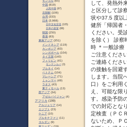
モンゴル
(65)
して、発熱外
中国
(819)
人民中国
(97)
と区分して診
北朝鮮
(106)
状や37.5 
台湾
(333)
日本
(3,968)
健所「帰国者・接
日中文化交流
(105)
日本の皇室
(88)
ください。受診
韓国
(250)
香港
(83)
を除く） 診察
東南アジア
(351)
インドネシア
(119)
時 ＊一般診
カンボジア
(63)
シンガポール
(104)
ご注意ください
タイ王国
(140)
ご連絡ください。
フィリピン
(41)
モンテンルパ
(3)
の接触を回避
ブルネイ
(14)
ベトナム
(104)
します。当院
マレーシア
(71)
ミャンマー
(49)
口）をご利用
ラオス
(43)
東ティモール
(13)
え、可能な限
西アジア
(34)
アゼルバイジャン
(4)
す。感染予防
アフリカ
(199)
での対応とな
アルジェリア
(14)
エジプト
(23)
定検査（ＰＣ
ケニア
(10)
ブルキナファソ
(11)
ないため、Ｐ
ヨルダン
(9)
南スーダン
(19)