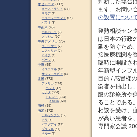
判断した場合
オセアニア
(117)
ます。お問い合わせ
オーストラリア
(33)
サモア
(1)
の設置について
ニュージーランド
(16)
パラオ
(8)
中南米
(45)
発熱相談センタ
バルバドス
(2)
メキシコ
(20)
は日本の行政
中央アメリカ
(75)
延を防ぐため
グアテマラ
(7)
コスタリカ
(9)
接医療機関を
ハイチ
(4)
パナマ
(7)
臨時に開設され
中東
(55)
年新型インフ
イスラエル
(18)
サウジアラビア
(4)
目的 / 感冒
北米
(773)
アメリカ
(474)
染者を抽出し
ハワイ
(47)
カナダ
(304)
般の診療所や
トロント
(224)
ることである。
e-nikka
(223)
南極
(39)
相談を受け、
南米
(172)
アルゼンチン
(32)
が高い患者を、
チリ
(7)
パラグアイ
(17)
専門家会議 2007,
ブラジル
(61)
ペルー
(7)