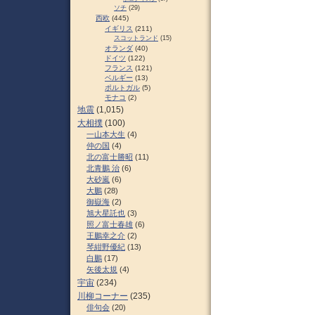
ソチ
(29)
西欧
(445)
イギリス
(211)
スコットランド
(15)
オランダ
(40)
ドイツ
(122)
フランス
(121)
ベルギー
(13)
ポルトガル
(5)
モナコ
(2)
地震
(1,015)
大相撲
(100)
一山本大生
(4)
仲の国
(4)
北の富士勝昭
(11)
北青鵬 治
(6)
大砂嵐
(6)
大鵬
(28)
御嶽海
(2)
旭大星託也
(3)
照ノ富士春雄
(6)
王鵬幸之介
(2)
琴紺野優紀
(13)
白鵬
(17)
矢後太規
(4)
宇宙
(234)
川柳コーナー
(235)
俳句会
(20)