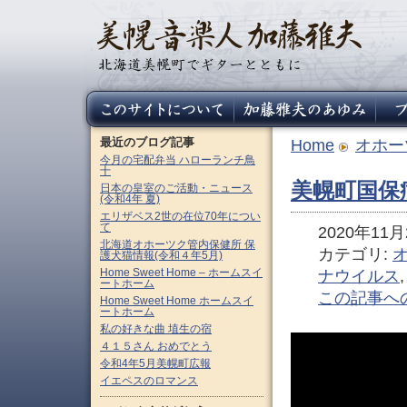
最近のブログ記事
Home
オホー
今月の宅配弁当 ハローランチ鳥
十
美幌町国保
日本の皇室のご活動・ニュース
(令和4年 夏)
エリザベス2世の在位70年につい
て
2020年11月2
北海道オホーツク管内保健所 保
カテゴリ:
護犬猫情報(令和４年5月)
Home Sweet Home – ホームスイ
ナウイルス
ートホーム
この記事へ
Home Sweet Home ホームスイ
ートホーム
私の好きな曲 埴生の宿
４１５さん おめでとう
令和4年5月美幌町広報
イエペスのロマンス