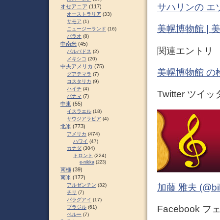
サハリンの エ
オセアニア
(117)
オーストラリア
(33)
サモア
(1)
美幌博物館 | 
ニュージーランド
(16)
パラオ
(8)
中南米
(45)
関連エントリ
バルバドス
(2)
メキシコ
(20)
中央アメリカ
(75)
美幌博物館 の
グアテマラ
(7)
コスタリカ
(9)
ハイチ
(4)
Twitter ツイ
パナマ
(7)
中東
(55)
イスラエル
(18)
サウジアラビア
(4)
北米
(773)
アメリカ
(474)
ハワイ
(47)
カナダ
(304)
トロント
(224)
e-nikka
(223)
南極
(39)
南米
(172)
アルゼンチン
(32)
加藤 雅夫 (@bihor
チリ
(7)
パラグアイ
(17)
Facebook 
ブラジル
(61)
ペルー
(7)