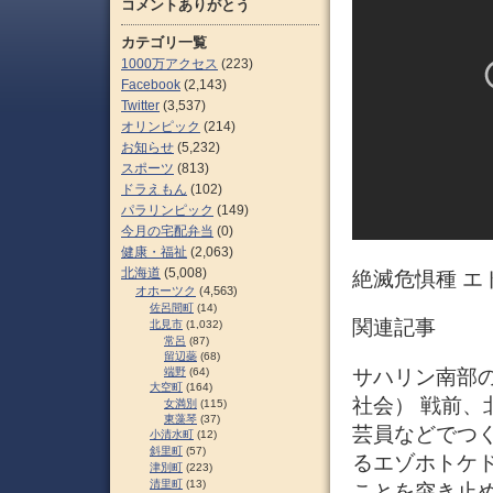
コメントありがとう
カテゴリ一覧
1000万アクセス
(223)
Facebook
(2,143)
Twitter
(3,537)
オリンピック
(214)
お知らせ
(5,232)
スポーツ
(813)
ドラえもん
(102)
パラリンピック
(149)
今月の宅配弁当
(0)
健康・福祉
(2,063)
北海道
(5,008)
絶滅危惧種 エ
オホーツク
(4,563)
佐呂間町
(14)
関連記事
北見市
(1,032)
常呂
(87)
留辺蘂
(68)
サハリン南部のエ
端野
(64)
大空町
(164)
社会） 戦前、
女満別
(115)
東藻琴
(37)
芸員などでつ
小清水町
(12)
斜里町
(57)
るエゾホトケ
津別町
(223)
清里町
(13)
ことを突き止