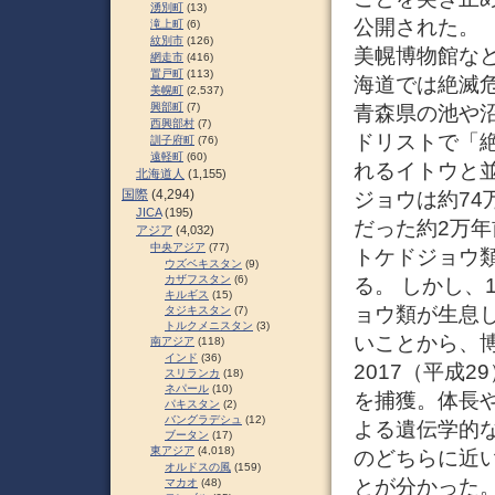
湧別町
(13)
公開された。
滝上町
(6)
紋別市
(126)
美幌博物館など
網走市
(416)
置戸町
(113)
海道では絶滅危
美幌町
(2,537)
興部町
(7)
青森県の池や
西興部村
(7)
ドリストで「
訓子府町
(76)
遠軽町
(60)
れるイトウと
北海道人
(1,155)
国際
(4,294)
ジョウは約7
JICA
(195)
だった約2万
アジア
(4,032)
中央アジア
(77)
トケドジョウ
ウズベキスタン
(9)
カザフスタン
(6)
る。 しかし、
キルギス
(15)
ョウ類が生息
タジキスタン
(7)
トルクメニスタン
(3)
いことから、
南アジア
(118)
インド
(36)
2017（平成
スリランカ
(18)
ネパール
(10)
を捕獲。体長
パキスタン
(2)
バングラデシュ
(12)
よる遺伝学的
ブータン
(17)
東アジア
(4,018)
のどちらに近
オルドスの風
(159)
とが分かった
マカオ
(48)