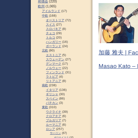
和僑会
(220)
欧州
(1,065)
アイルランド
(17)
中欧
(168)
オーストリア
(72)
スイス
(27)
スロパキア
(8)
チェコ
(29)
トルコ
(20)
ハンガリー
(16)
ポーランド
(24)
北欧
(90)
加藤 雅夫 | Fac
エストニア
(5)
スウェーデン
(27)
デンマーク
(17)
Masao Kato –
ノルウェー
(22)
フィンランド
(31)
ラトビア
(4)
リトアニア
(8)
南欧
(238)
イタリア
(136)
ギリシャ
(30)
スペイン
(86)
バチカン
(3)
東欧
(310)
ウクライナ
(39)
クロアチア
(6)
ブルガリア
(7)
ルーマニア
(6)
ロシア
(257)
サハリン
(67)
ポロナイスク
(37)