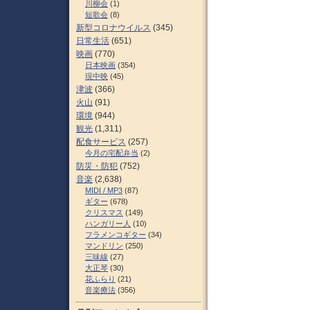
川柳会
(1)
短歌会
(8)
新型コロナウイルス
(345)
日常生活
(651)
映画
(770)
日本映画
(354)
現中映
(45)
津波
(366)
火山
(91)
環境
(944)
観光
(1,311)
配食サービス
(257)
今月の宅配弁当
(2)
防災・防犯
(752)
音楽
(2,638)
MIDI / MP3
(87)
ギター
(678)
クリスマス
(149)
ハンガリー人
(10)
フラメンコギター
(34)
マンドリン
(250)
三味線
(27)
大正琴
(30)
花ふらり
(21)
音楽療法
(356)