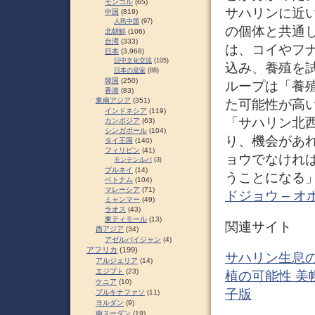
モンゴル
(65)
サハリンに近
中国
(819)
人民中国
(97)
の個体と共通
北朝鮮
(106)
台湾
(333)
は、コイやフ
日本
(3,968)
日中文化交流
(105)
込み、養殖を
日本の皇室
(88)
韓国
(250)
ループは「養
香港
(83)
東南アジア
(351)
た可能性が高
インドネシア
(119)
「サハリン北
カンボジア
(63)
シンガポール
(104)
り、機会があ
タイ王国
(140)
フィリピン
(41)
ョウでなけれ
モンテンルパ
(3)
ブルネイ
(14)
うことになる」
ベトナム
(104)
マレーシア
(71)
ドジョウ – 
ミャンマー
(49)
ラオス
(43)
東ティモール
(13)
関連サイト
西アジア
(34)
アゼルバイジャン
(4)
アフリカ
(199)
サハリン生息
アルジェリア
(14)
エジプト
(23)
植の可能性 美
ケニア
(10)
子版
ブルキナファソ
(11)
ヨルダン
(9)
南スーダン
(19)