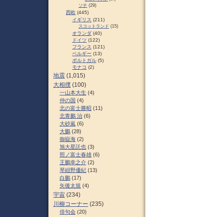
ソチ
(29)
西欧
(445)
イギリス
(211)
スコットランド
(15)
オランダ
(40)
ドイツ
(122)
フランス
(121)
ベルギー
(13)
ポルトガル
(5)
モナコ
(2)
地震
(1,015)
大相撲
(100)
一山本大生
(4)
仲の国
(4)
北の富士勝昭
(11)
北青鵬 治
(6)
大砂嵐
(6)
大鵬
(28)
御嶽海
(2)
旭大星託也
(3)
照ノ富士春雄
(6)
王鵬幸之介
(2)
琴紺野優紀
(13)
白鵬
(17)
矢後太規
(4)
宇宙
(234)
川柳コーナー
(235)
俳句会
(20)