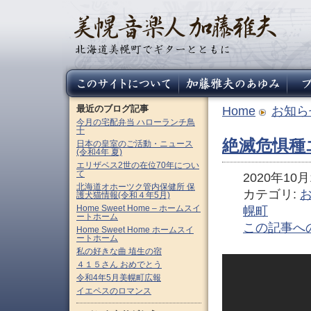
最近のブログ記事
Home
お知ら
今月の宅配弁当 ハローランチ鳥
十
絶滅危惧種
日本の皇室のご活動・ニュース
(令和4年 夏)
エリザベス2世の在位70年につい
て
2020年10月1
北海道オホーツク管内保健所 保
カテゴリ:
護犬猫情報(令和４年5月)
Home Sweet Home – ホームスイ
幌町
ートホーム
この記事へ
Home Sweet Home ホームスイ
ートホーム
私の好きな曲 埴生の宿
４１５さん おめでとう
令和4年5月美幌町広報
イエペスのロマンス