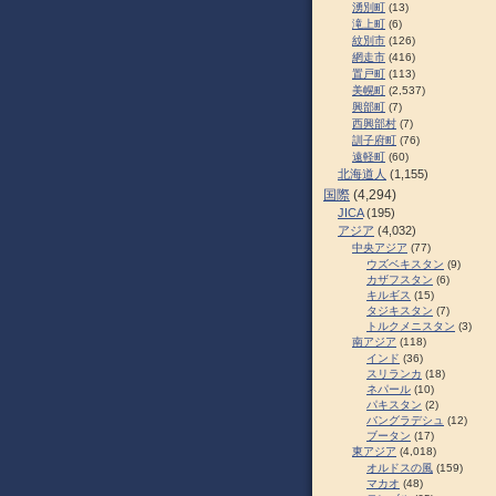
湧別町
(13)
滝上町
(6)
紋別市
(126)
網走市
(416)
置戸町
(113)
美幌町
(2,537)
興部町
(7)
西興部村
(7)
訓子府町
(76)
遠軽町
(60)
北海道人
(1,155)
国際
(4,294)
JICA
(195)
アジア
(4,032)
中央アジア
(77)
ウズベキスタン
(9)
カザフスタン
(6)
キルギス
(15)
タジキスタン
(7)
トルクメニスタン
(3)
南アジア
(118)
インド
(36)
スリランカ
(18)
ネパール
(10)
パキスタン
(2)
バングラデシュ
(12)
ブータン
(17)
東アジア
(4,018)
オルドスの風
(159)
マカオ
(48)