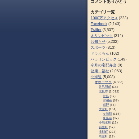
コメントありがとう
カテゴリ一覧
1000万アクセス
(223)
Facebook
(2,143)
Twitter
(3,537)
オリンピック
(214)
お知らせ
(5,232)
スポーツ
(813)
ドラえもん
(102)
パラリンピック
(149)
今月の宅配弁当
(0)
健康・福祉
(2,063)
北海道
(5,008)
オホーツク
(4,563)
佐呂間町
(14)
北見市
(1,032)
常呂
(87)
留辺蘂
(68)
端野
(64)
大空町
(164)
女満別
(115)
東藻琴
(37)
小清水町
(12)
斜里町
(57)
津別町
(223)
清里町
(13)