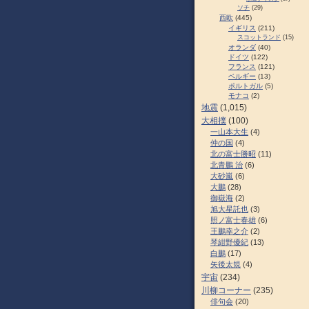
ソチ
(29)
西欧
(445)
イギリス
(211)
スコットランド
(15)
オランダ
(40)
ドイツ
(122)
フランス
(121)
ベルギー
(13)
ポルトガル
(5)
モナコ
(2)
地震
(1,015)
大相撲
(100)
一山本大生
(4)
仲の国
(4)
北の富士勝昭
(11)
北青鵬 治
(6)
大砂嵐
(6)
大鵬
(28)
御嶽海
(2)
旭大星託也
(3)
照ノ富士春雄
(6)
王鵬幸之介
(2)
琴紺野優紀
(13)
白鵬
(17)
矢後太規
(4)
宇宙
(234)
川柳コーナー
(235)
俳句会
(20)