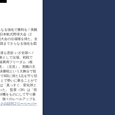
らなる強化で勝利を / 美幌
東日本軟式野球大会（2
国大会の出場権を得た。全
全国までさらなる強化を図
も意欲 いざ全国へ /
表として出場。初戦で
振興局フリーダム（根
北見」（北見）。美幌の主
会決勝戦という大舞台で投
で4回に得た1点を守り切
ことで勢いに乗ることがで
）は「真っすぐ、変化球と
た。 監督（34）は「投
好機をものにして守り勝
。個々のレベルアップを
ツクの日刊フリーペーパー