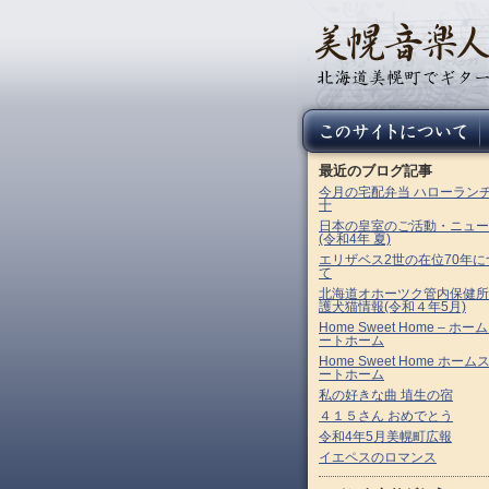
最近のブログ記事
今月の宅配弁当 ハローラン
十
日本の皇室のご活動・ニュー
(令和4年 夏)
エリザベス2世の在位70年に
て
北海道オホーツク管内保健所
護犬猫情報(令和４年5月)
Home Sweet Home – ホー
ートホーム
Home Sweet Home ホーム
ートホーム
私の好きな曲 埴生の宿
４１５さん おめでとう
令和4年5月美幌町広報
イエペスのロマンス