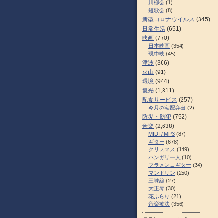
川柳会
(1)
短歌会
(8)
新型コロナウイルス
(345)
日常生活
(651)
映画
(770)
日本映画
(354)
現中映
(45)
津波
(366)
火山
(91)
環境
(944)
観光
(1,311)
配食サービス
(257)
今月の宅配弁当
(2)
防災・防犯
(752)
音楽
(2,638)
MIDI / MP3
(87)
ギター
(678)
クリスマス
(149)
ハンガリー人
(10)
フラメンコギター
(34)
マンドリン
(250)
三味線
(27)
大正琴
(30)
花ふらり
(21)
音楽療法
(356)