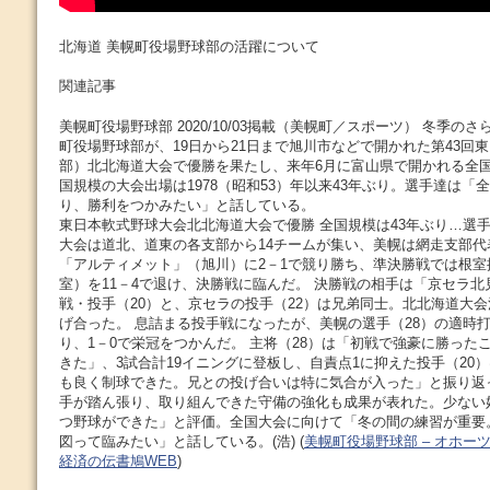
北海道 美幌町役場野球部の活躍について
関連記事
美幌町役場野球部 2020/10/03掲載（美幌町／スポーツ） 冬季のさ
町役場野球部が、19日から21日まで旭川市などで開かれた第43回
部）北北海道大会で優勝を果たし、来年6月に富山県で開かれる全
国規模の大会出場は1978（昭和53）年以来43年ぶり。選手達は「
り、勝利をつかみたい」と話している。
東日本軟式野球大会北北海道大会で優勝 全国規模は43年ぶり…選手達
大会は道北、道東の各支部から14チームが集い、美幌は網走支部代
「アルティメット」（旭川）に2－1で競り勝ち、準決勝戦では根室
室）を11－4で退け、決勝戦に臨んだ。 決勝戦の相手は「京セラ
戦・投手（20）と、京セラの投手（22）は兄弟同士。北北海道大
げ合った。 息詰まる投手戦になったが、美幌の選手（28）の適時打
り、1－0で栄冠をつかんだ。 主将（28）は「初戦で強豪に勝った
きた」、3試合計19イニングに登板し、自責点1に抑えた投手（20
も良く制球できた。兄との投げ合いは特に気合が入った」と振り返っ
手が踏ん張り、取り組んできた守備の強化も成果が表れた。少ない
つ野球ができた」と評価。全国大会に向けて「冬の間の練習が重要
図って臨みたい」と話している。(浩) (
美幌町役場野球部 – オホー
経済の伝書鳩WEB
)