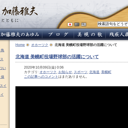
Home
オホーツク
北海道 美幌町役場野球部の活躍について
チ鳥
北海道 美幌町役場野球部の活躍について
ス
2020年10月09日(金) 0:06
つい
カテゴリ:
オホーツク
,
お知らせ
,
スポーツ
,
北海道
,
美幌町
この記事へのコメント
はまだありません。
 保
ムスイ
スイ