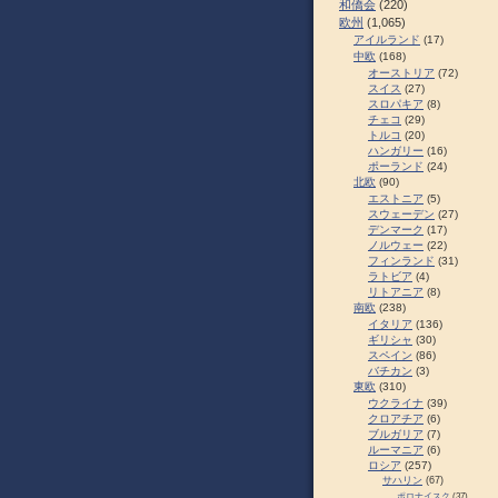
和僑会
(220)
欧州
(1,065)
アイルランド
(17)
中欧
(168)
オーストリア
(72)
スイス
(27)
スロパキア
(8)
チェコ
(29)
トルコ
(20)
ハンガリー
(16)
ポーランド
(24)
北欧
(90)
エストニア
(5)
スウェーデン
(27)
デンマーク
(17)
ノルウェー
(22)
フィンランド
(31)
ラトビア
(4)
リトアニア
(8)
南欧
(238)
イタリア
(136)
ギリシャ
(30)
スペイン
(86)
バチカン
(3)
東欧
(310)
ウクライナ
(39)
クロアチア
(6)
ブルガリア
(7)
ルーマニア
(6)
ロシア
(257)
サハリン
(67)
ポロナイスク
(37)