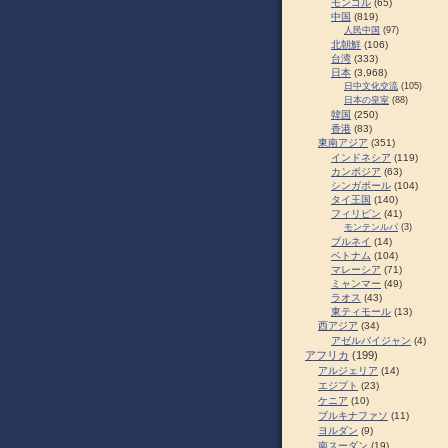
モンゴル
(65)
中国
(819)
人民中国
(97)
北朝鮮
(106)
台湾
(333)
日本
(3,968)
日中文化交流
(105)
日本の皇室
(88)
韓国
(250)
香港
(83)
東南アジア
(351)
インドネシア
(119)
カンボジア
(63)
シンガポール
(104)
タイ王国
(140)
フィリピン
(41)
モンテンルパ
(3)
ブルネイ
(14)
ベトナム
(104)
マレーシア
(71)
ミャンマー
(49)
ラオス
(43)
東ティモール
(13)
西アジア
(34)
アゼルバイジャン
(4)
アフリカ
(199)
アルジェリア
(14)
エジプト
(23)
ケニア
(10)
ブルキナファソ
(11)
ヨルダン
(9)
南スーダン
(19)