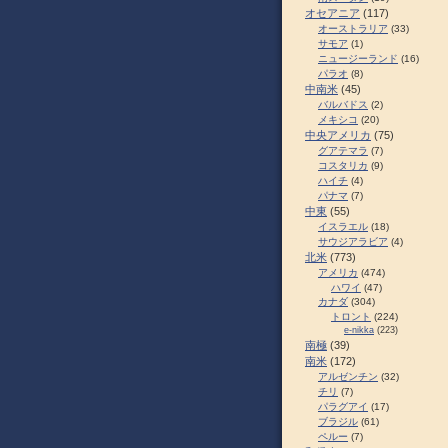
オセアニア
(117)
オーストラリア
(33)
サモア
(1)
ニュージーランド
(16)
パラオ
(8)
中南米
(45)
バルバドス
(2)
メキシコ
(20)
中央アメリカ
(75)
グアテマラ
(7)
コスタリカ
(9)
ハイチ
(4)
パナマ
(7)
中東
(55)
イスラエル
(18)
サウジアラビア
(4)
北米
(773)
アメリカ
(474)
ハワイ
(47)
カナダ
(304)
トロント
(224)
e-nikka
(223)
南極
(39)
南米
(172)
アルゼンチン
(32)
チリ
(7)
パラグアイ
(17)
ブラジル
(61)
ペルー
(7)