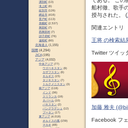
である。 こ
湧別町
(13)
船村徹、歌手
滝上町
(6)
紋別市
(126)
授与された。 (
網走市
(416)
置戸町
(113)
美幌町
(2,537)
関連エントリ
興部町
(7)
西興部村
(7)
訓子府町
(76)
王将 の検索結果
遠軽町
(60)
北海道人
(1,155)
国際
(4,294)
Twitter ツイ
JICA
(195)
アジア
(4,032)
中央アジア
(77)
ウズベキスタン
(9)
カザフスタン
(6)
キルギス
(15)
タジキスタン
(7)
トルクメニスタン
(3)
南アジア
(118)
インド
(36)
スリランカ
(18)
ネパール
(10)
パキスタン
(2)
加藤 雅夫 (@bihor
バングラデシュ
(12)
ブータン
(17)
東アジア
(4,018)
Facebook 
オルドスの風
(159)
マカオ
(48)