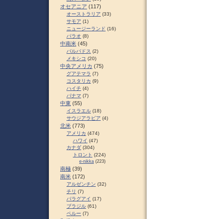
オセアニア
(117)
オーストラリア
(33)
サモア
(1)
ニュージーランド
(16)
パラオ
(8)
中南米
(45)
バルバドス
(2)
メキシコ
(20)
中央アメリカ
(75)
グアテマラ
(7)
コスタリカ
(9)
ハイチ
(4)
パナマ
(7)
中東
(55)
イスラエル
(18)
サウジアラビア
(4)
北米
(773)
アメリカ
(474)
ハワイ
(47)
カナダ
(304)
トロント
(224)
e-nikka
(223)
南極
(39)
南米
(172)
アルゼンチン
(32)
チリ
(7)
パラグアイ
(17)
ブラジル
(61)
ペルー
(7)