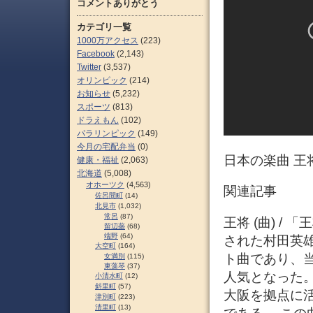
コメントありがとう
カテゴリ一覧
1000万アクセス
(223)
Facebook
(2,143)
Twitter
(3,537)
オリンピック
(214)
お知らせ
(5,232)
スポーツ
(813)
ドラえもん
(102)
パラリンピック
(149)
今月の宅配弁当
(0)
日本の楽曲 王
健康・福祉
(2,063)
北海道
(5,008)
オホーツク
(4,563)
関連記事
佐呂間町
(14)
北見市
(1,032)
常呂
(87)
王将 (曲) /
留辺蘂
(68)
端野
(64)
された村田英
大空町
(164)
ト曲であり、当
女満別
(115)
東藻琴
(37)
人気となった。
小清水町
(12)
斜里町
(57)
大阪を拠点に
津別町
(223)
清里町
(13)