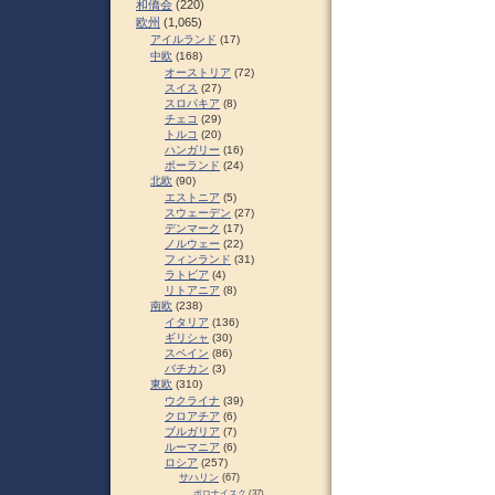
和僑会
(220)
欧州
(1,065)
アイルランド
(17)
中欧
(168)
オーストリア
(72)
スイス
(27)
スロパキア
(8)
チェコ
(29)
トルコ
(20)
ハンガリー
(16)
ポーランド
(24)
北欧
(90)
エストニア
(5)
スウェーデン
(27)
デンマーク
(17)
ノルウェー
(22)
フィンランド
(31)
ラトビア
(4)
リトアニア
(8)
南欧
(238)
イタリア
(136)
ギリシャ
(30)
スペイン
(86)
バチカン
(3)
東欧
(310)
ウクライナ
(39)
クロアチア
(6)
ブルガリア
(7)
ルーマニア
(6)
ロシア
(257)
サハリン
(67)
ポロナイスク
(37)