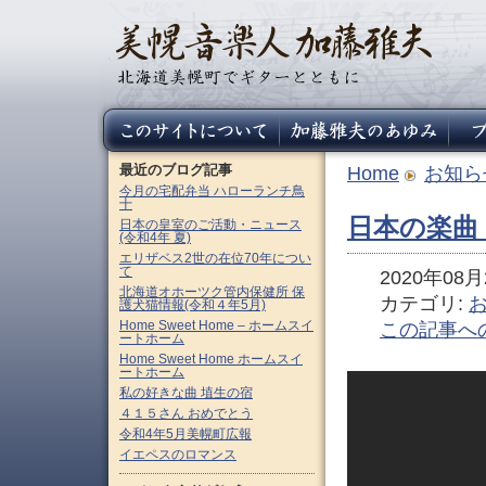
最近のブログ記事
Home
お知ら
今月の宅配弁当 ハローランチ鳥
十
日本の楽曲
日本の皇室のご活動・ニュース
(令和4年 夏)
エリザベス2世の在位70年につい
て
2020年08月2
北海道オホーツク管内保健所 保
カテゴリ:
護犬猫情報(令和４年5月)
Home Sweet Home – ホームスイ
この記事へ
ートホーム
Home Sweet Home ホームスイ
ートホーム
私の好きな曲 埴生の宿
４１５さん おめでとう
令和4年5月美幌町広報
イエペスのロマンス