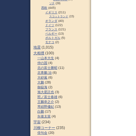
ソチ
(29)
西欧
(445)
イギリス
(211)
スコットランド
(15)
オランダ
(40)
ドイツ
(122)
フランス
(121)
ベルギー
(13)
ポルトガル
(5)
モナコ
(2)
地震
(1,015)
大相撲
(100)
一山本大生
(4)
仲の国
(4)
北の富士勝昭
(11)
北青鵬 治
(6)
大砂嵐
(6)
大鵬
(28)
御嶽海
(2)
旭大星託也
(3)
照ノ富士春雄
(6)
王鵬幸之介
(2)
琴紺野優紀
(13)
白鵬
(17)
矢後太規
(4)
宇宙
(234)
川柳コーナー
(235)
俳句会
(20)