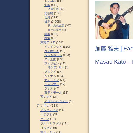
モンゴル
(65)
中国
(819)
人民中国
(97)
北朝鮮
(106)
台湾
(333)
日本
(3,968)
日中文化交流
(105)
日本の皇室
(88)
韓国
(250)
香港
(83)
東南アジア
(351)
インドネシア
(119)
加藤 雅夫 | Fac
カンボジア
(63)
シンガポール
(104)
タイ王国
(140)
Masao Kato –
フィリピン
(41)
モンテンルパ
(3)
ブルネイ
(14)
ベトナム
(104)
マレーシア
(71)
ミャンマー
(49)
ラオス
(43)
東ティモール
(13)
西アジア
(34)
アゼルバイジャン
(4)
アフリカ
(199)
アルジェリア
(14)
エジプト
(23)
ケニア
(10)
ブルキナファソ
(11)
ヨルダン
(9)
南スーダン
(19)