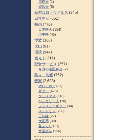
川柳会
(1)
短歌会
(8)
新型コロナウイルス
(345)
日常生活
(651)
映画
(770)
日本映画
(354)
現中映
(45)
津波
(366)
火山
(91)
環境
(944)
観光
(1,311)
配食サービス
(257)
今月の宅配弁当
(2)
防災・防犯
(752)
音楽
(2,638)
MIDI / MP3
(87)
ギター
(678)
クリスマス
(149)
ハンガリー人
(10)
フラメンコギター
(34)
マンドリン
(250)
三味線
(27)
大正琴
(30)
花ふらり
(21)
音楽療法
(356)