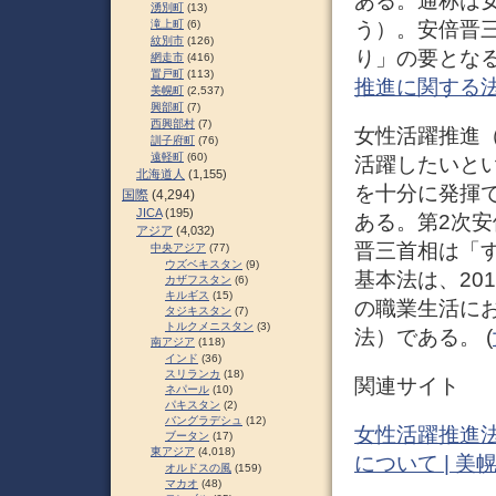
ある。通称は
湧別町
(13)
う）。安倍晋
滝上町
(6)
紋別市
(126)
り」の要となる
網走市
(416)
置戸町
(113)
推進に関する法律 
美幌町
(2,537)
興部町
(7)
西興部村
(7)
女性活躍推進
訓子府町
(76)
遠軽町
(60)
活躍したいと
北海道人
(1,155)
を十分に発揮
国際
(4,294)
JICA
(195)
ある。第2次
アジア
(4,032)
晋三首相は「
中央アジア
(77)
ウズベキスタン
(9)
基本法は、20
カザフスタン
(6)
キルギス
(15)
の職業生活に
タジキスタン
(7)
トルクメニスタン
(3)
法）である。 (
南アジア
(118)
インド
(36)
スリランカ
(18)
関連サイト
ネパール
(10)
パキスタン
(2)
バングラデシュ
(12)
女性活躍推進
ブータン
(17)
東アジア
(4,018)
について | 
オルドスの風
(159)
マカオ
(48)