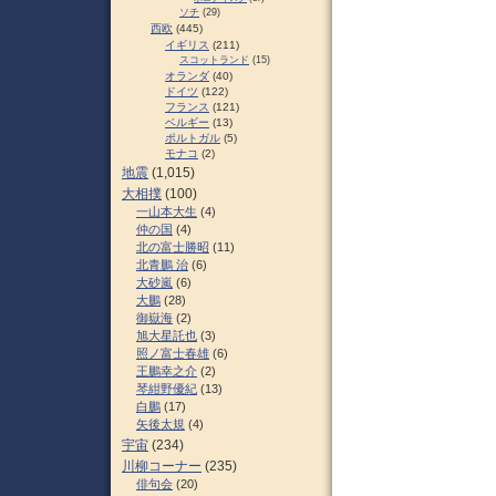
ソチ
(29)
西欧
(445)
イギリス
(211)
スコットランド
(15)
オランダ
(40)
ドイツ
(122)
フランス
(121)
ベルギー
(13)
ポルトガル
(5)
モナコ
(2)
地震
(1,015)
大相撲
(100)
一山本大生
(4)
仲の国
(4)
北の富士勝昭
(11)
北青鵬 治
(6)
大砂嵐
(6)
大鵬
(28)
御嶽海
(2)
旭大星託也
(3)
照ノ富士春雄
(6)
王鵬幸之介
(2)
琴紺野優紀
(13)
白鵬
(17)
矢後太規
(4)
宇宙
(234)
川柳コーナー
(235)
俳句会
(20)