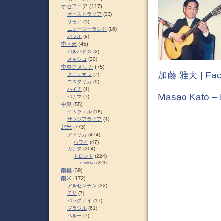
オセアニア
(117)
オーストラリア
(33)
サモア
(1)
ニュージーランド
(16)
パラオ
(8)
中南米
(45)
バルバドス
(2)
メキシコ
(20)
中央アメリカ
(75)
加藤 雅夫 | Fac
グアテマラ
(7)
コスタリカ
(9)
ハイチ
(4)
Masao Kato –
パナマ
(7)
中東
(55)
イスラエル
(18)
サウジアラビア
(4)
北米
(773)
アメリカ
(474)
ハワイ
(47)
カナダ
(304)
トロント
(224)
e-nikka
(223)
南極
(39)
南米
(172)
アルゼンチン
(32)
チリ
(7)
パラグアイ
(17)
ブラジル
(61)
ペルー
(7)