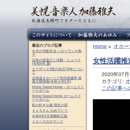
最近のブログ記事
Home
オホー
今月の宅配弁当 ハローランチ鳥
十
女性活躍推
日本の皇室のご活動・ニュース
(令和4年 夏)
エリザベス2世の在位70年につい
て
2020年07月2
北海道オホーツク管内保健所 保
カテゴリ:
護犬猫情報(令和４年5月)
Home Sweet Home – ホームスイ
この記事へ
ートホーム
Home Sweet Home ホームスイ
ートホーム
私の好きな曲 埴生の宿
４１５さん おめでとう
令和4年5月美幌町広報
イエペスのロマンス