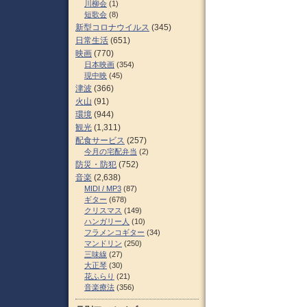
川柳会
(1)
短歌会
(8)
新型コロナウイルス
(345)
日常生活
(651)
映画
(770)
日本映画
(354)
現中映
(45)
津波
(366)
火山
(91)
環境
(944)
観光
(1,311)
配食サービス
(257)
今月の宅配弁当
(2)
防災・防犯
(752)
音楽
(2,638)
MIDI / MP3
(87)
ギター
(678)
クリスマス
(149)
ハンガリー人
(10)
フラメンコギター
(34)
マンドリン
(250)
三味線
(27)
大正琴
(30)
花ふらり
(21)
音楽療法
(356)