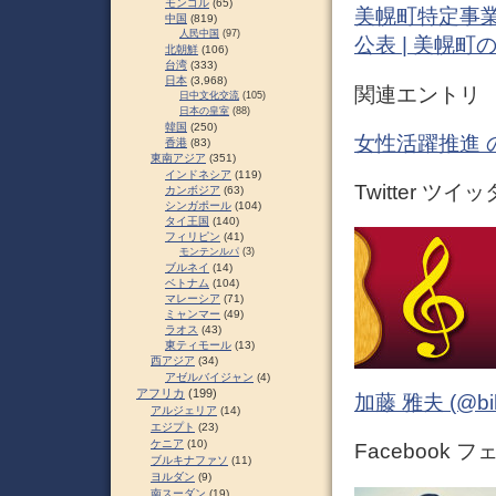
モンゴル
(65)
美幌町特定事
中国
(819)
人民中国
(97)
公表 | 美幌
北朝鮮
(106)
台湾
(333)
日本
(3,968)
関連エントリ
日中文化交流
(105)
日本の皇室
(88)
韓国
(250)
女性活躍推進 
香港
(83)
東南アジア
(351)
インドネシア
(119)
Twitter ツイ
カンボジア
(63)
シンガポール
(104)
タイ王国
(140)
フィリピン
(41)
モンテンルパ
(3)
ブルネイ
(14)
ベトナム
(104)
マレーシア
(71)
ミャンマー
(49)
ラオス
(43)
東ティモール
(13)
西アジア
(34)
アゼルバイジャン
(4)
アフリカ
(199)
加藤 雅夫 (@bihor
アルジェリア
(14)
エジプト
(23)
ケニア
(10)
Facebook 
ブルキナファソ
(11)
ヨルダン
(9)
南スーダン
(19)