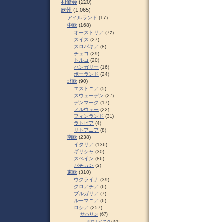
和僑会
(220)
欧州
(1,065)
アイルランド
(17)
中欧
(168)
オーストリア
(72)
スイス
(27)
スロパキア
(8)
チェコ
(29)
トルコ
(20)
ハンガリー
(16)
ポーランド
(24)
北欧
(90)
エストニア
(5)
スウェーデン
(27)
デンマーク
(17)
ノルウェー
(22)
フィンランド
(31)
ラトビア
(4)
リトアニア
(8)
南欧
(238)
イタリア
(136)
ギリシャ
(30)
スペイン
(86)
バチカン
(3)
東欧
(310)
ウクライナ
(39)
クロアチア
(6)
ブルガリア
(7)
ルーマニア
(6)
ロシア
(257)
サハリン
(67)
ポロナイスク
(37)