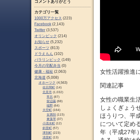
コメントありがとう
カテゴリ一覧
1000万アクセス
(223)
Facebook
(2,143)
Twitter
(3,537)
オリンピック
(214)
お知らせ
(5,232)
スポーツ
(813)
ドラえもん
(102)
パラリンピック
(149)
今月の宅配弁当
(0)
女性活躍推進
健康・福祉
(2,063)
北海道
(5,008)
オホーツク
(4,563)
関連記事
佐呂間町
(14)
北見市
(1,032)
常呂
(87)
女性の職業生
留辺蘂
(68)
端野
(64)
しょくぎょう
大空町
(164)
ほうりつ、平成
女満別
(115)
東藻琴
(37)
について定める
小清水町
(12)
斜里町
(57)
年（平成27年
津別町
(223)
清里町
(13)