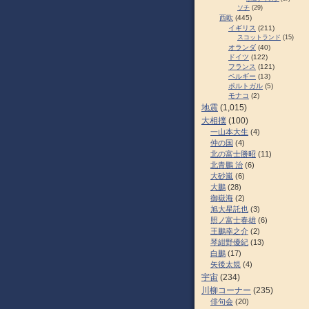
ソチ
(29)
西欧
(445)
イギリス
(211)
スコットランド
(15)
オランダ
(40)
ドイツ
(122)
フランス
(121)
ベルギー
(13)
ポルトガル
(5)
モナコ
(2)
地震
(1,015)
大相撲
(100)
一山本大生
(4)
仲の国
(4)
北の富士勝昭
(11)
北青鵬 治
(6)
大砂嵐
(6)
大鵬
(28)
御嶽海
(2)
旭大星託也
(3)
照ノ富士春雄
(6)
王鵬幸之介
(2)
琴紺野優紀
(13)
白鵬
(17)
矢後太規
(4)
宇宙
(234)
川柳コーナー
(235)
俳句会
(20)