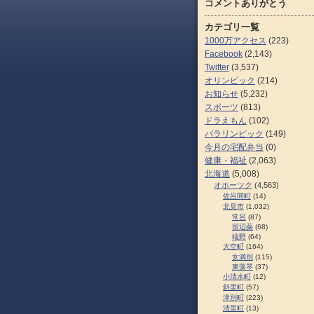
コメントありがとう
カテゴリ一覧
1000万アクセス
(223)
Facebook
(2,143)
Twitter
(3,537)
オリンピック
(214)
お知らせ
(5,232)
スポーツ
(813)
ドラえもん
(102)
パラリンピック
(149)
今月の宅配弁当
(0)
健康・福祉
(2,063)
北海道
(5,008)
オホーツク
(4,563)
佐呂間町
(14)
北見市
(1,032)
常呂
(87)
留辺蘂
(68)
端野
(64)
大空町
(164)
女満別
(115)
東藻琴
(37)
小清水町
(12)
斜里町
(57)
津別町
(223)
清里町
(13)