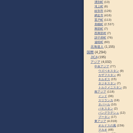
湧別町
(13)
滝上町
(6)
紋別市
(126)
網走市
(416)
置戸町
(113)
美幌町
(2,537)
興部町
(7)
西興部村
(7)
訓子府町
(76)
遠軽町
(60)
北海道人
(1,155)
国際
(4,294)
JICA
(195)
アジア
(4,032)
中央アジア
(77)
ウズベキスタン
(9)
カザフスタン
(6)
キルギス
(15)
タジキスタン
(7)
トルクメニスタン
(3)
南アジア
(118)
インド
(36)
スリランカ
(18)
ネパール
(10)
パキスタン
(2)
バングラデシュ
(12)
ブータン
(17)
東アジア
(4,018)
オルドスの風
(159)
マカオ
(48)