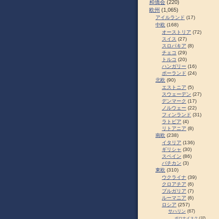
和僑会
(220)
欧州
(1,065)
アイルランド
(17)
中欧
(168)
オーストリア
(72)
スイス
(27)
スロパキア
(8)
チェコ
(29)
トルコ
(20)
ハンガリー
(16)
ポーランド
(24)
北欧
(90)
エストニア
(5)
スウェーデン
(27)
デンマーク
(17)
ノルウェー
(22)
フィンランド
(31)
ラトビア
(4)
リトアニア
(8)
南欧
(238)
イタリア
(136)
ギリシャ
(30)
スペイン
(86)
バチカン
(3)
東欧
(310)
ウクライナ
(39)
クロアチア
(6)
ブルガリア
(7)
ルーマニア
(6)
ロシア
(257)
サハリン
(67)
ポロナイスク
(37)