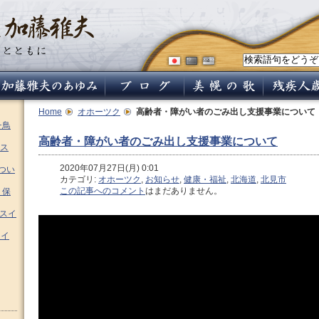
Home
オホーツク
高齢者・障がい者のごみ出し支援事業について
チ鳥
高齢者・障がい者のごみ出し支援事業について
ス
2020年07月27日(月) 0:01
つい
カテゴリ:
オホーツク
,
お知らせ
,
健康・福祉
,
北海道
,
北見市
この記事へのコメント
はまだありません。
 保
ムスイ
スイ