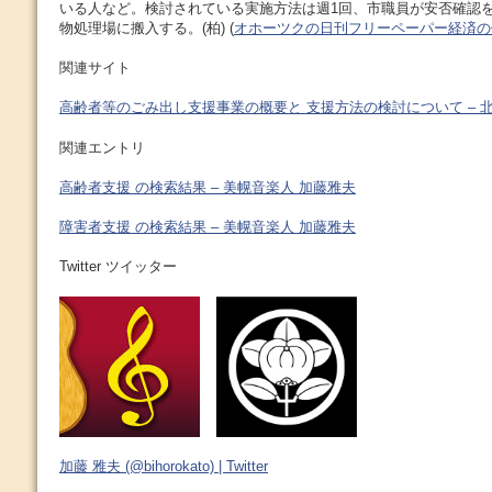
いる人など。検討されている実施方法は週1回、市職員が安否確認
物処理場に搬入する。(柏) (
オホーツクの日刊フリーペーパー経済の
関連サイト
高齢者等のごみ出し支援事業の概要と 支援方法の検討について – 
関連エントリ
高齢者支援 の検索結果 – 美幌音楽人 加藤雅夫
障害者支援 の検索結果 – 美幌音楽人 加藤雅夫
Twitter ツイッター
加藤 雅夫 (@bihorokato) | Twitter