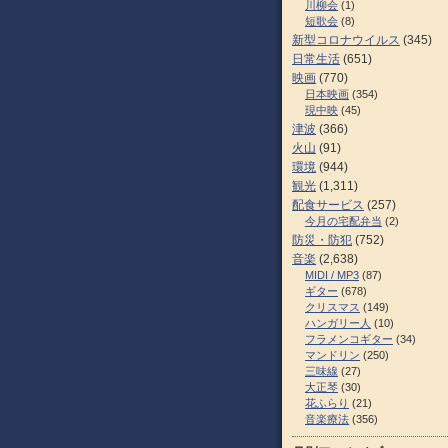
川柳会
(1)
短歌会
(8)
新型コロナウイルス
(345)
日常生活
(651)
映画
(770)
日本映画
(354)
現中映
(45)
津波
(366)
火山
(91)
環境
(944)
観光
(1,311)
配食サービス
(257)
今月の宅配弁当
(2)
防災・防犯
(752)
音楽
(2,638)
MIDI / MP3
(87)
ギター
(678)
クリスマス
(149)
ハンガリー人
(10)
フラメンコギター
(34)
マンドリン
(250)
三味線
(27)
大正琴
(30)
花ふらり
(21)
音楽療法
(356)