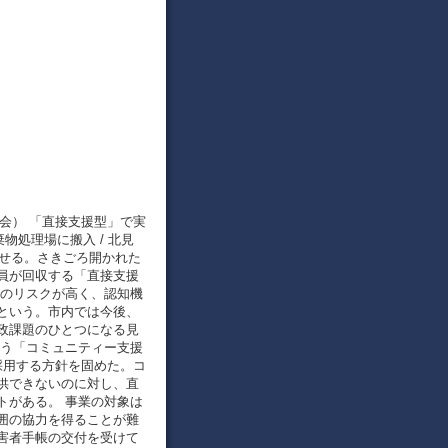
社会） 「直接支援型」で実
棄物処理場に搬入 / 北見
させる。さきごろ開かれた
員が回収する「直接支援
どのリスクが高く、認知機
という。市内では今後、
政課題のひとつになる見
行う「コミュニティー支援
採用する方針を固めた。コ
供できないのに対し、直
トがある。 事業の対象は
囲の協力を得ることが難
害者手帳の交付を受けて