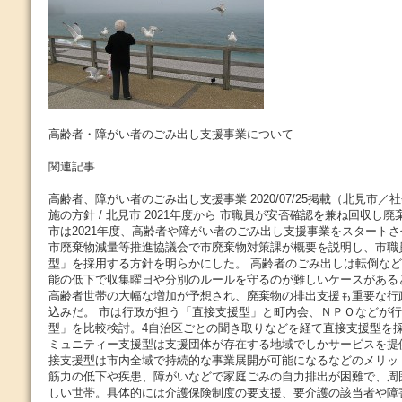
高齢者・障がい者のごみ出し支援事業について
関連記事
高齢者、障がい者のごみ出し支援事業 2020/07/25掲載（北見市／
施の方針 / 北見市 2021年度から 市職員が安否確認を兼ね回収し廃
市は2021年度、高齢者や障がい者のごみ出し支援事業をスタート
市廃棄物減量等推進協議会で市廃棄物対策課が概要を説明し、市職
型」を採用する方針を明らかにした。 高齢者のごみ出しは転倒な
能の低下で収集曜日や分別のルールを守るのが難しいケースがある
高齢者世帯の大幅な増加が予想され、廃棄物の排出支援も重要な行
込みだ。 市は行政が担う「直接支援型」と町内会、ＮＰＯなどが
型」を比較検討。4自治区ごとの聞き取りなどを経て直接支援型を
ミュニティー支援型は支援団体が存在する地域でしかサービスを提
接支援型は市内全域で持続的な事業展開が可能になるなどのメリッ
筋力の低下や疾患、障がいなどで家庭ごみの自力排出が困難で、周
しい世帯。具体的には介護保険制度の要支援、要介護の該当者や障