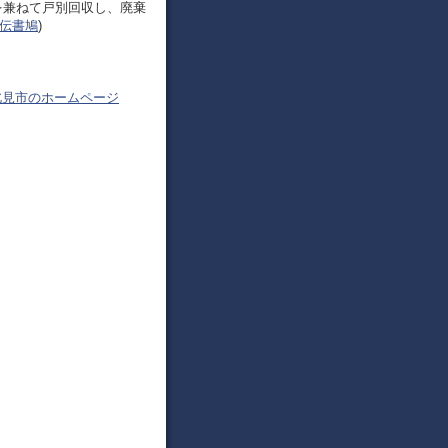
を兼ねて戸別回収し、廃棄
伝書鳩
)
北見市のホームページ