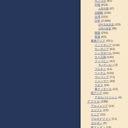
モンゴル
(65)
中国
(819)
人民中国
(97)
北朝鮮
(106)
台湾
(333)
日本
(3,968)
日中文化交流
(105)
日本の皇室
(88)
韓国
(250)
香港
(83)
東南アジア
(351)
インドネシア
(119)
カンボジア
(63)
シンガポール
(104)
タイ王国
(140)
フィリピン
(41)
モンテンルパ
(3)
ブルネイ
(14)
ベトナム
(104)
マレーシア
(71)
ミャンマー
(49)
ラオス
(43)
東ティモール
(13)
西アジア
(34)
アゼルバイジャン
(4)
アフリカ
(199)
アルジェリア
(14)
エジプト
(23)
ケニア
(10)
ブルキナファソ
(11)
ヨルダン
(9)
南スーダン
(19)