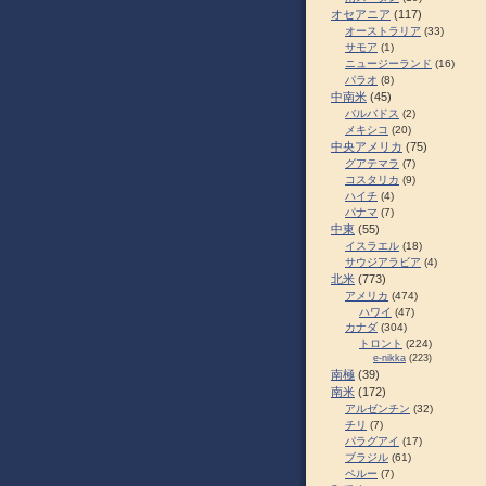
オセアニア
(117)
オーストラリア
(33)
サモア
(1)
ニュージーランド
(16)
パラオ
(8)
中南米
(45)
バルバドス
(2)
メキシコ
(20)
中央アメリカ
(75)
グアテマラ
(7)
コスタリカ
(9)
ハイチ
(4)
パナマ
(7)
中東
(55)
イスラエル
(18)
サウジアラビア
(4)
北米
(773)
アメリカ
(474)
ハワイ
(47)
カナダ
(304)
トロント
(224)
e-nikka
(223)
南極
(39)
南米
(172)
アルゼンチン
(32)
チリ
(7)
パラグアイ
(17)
ブラジル
(61)
ペルー
(7)