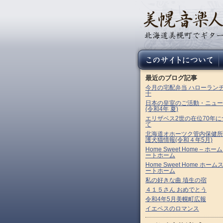
最近のブログ記事
今月の宅配弁当 ハローラン
十
日本の皇室のご活動・ニュー
(令和4年 夏)
エリザベス2世の在位70年に
て
北海道オホーツク管内保健所
護犬猫情報(令和４年5月)
Home Sweet Home – ホー
ートホーム
Home Sweet Home ホーム
ートホーム
私の好きな曲 埴生の宿
４１５さん おめでとう
令和4年5月美幌町広報
イエペスのロマンス