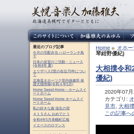
最近のブログ記事
Home
オホー
今月の宅配弁当 ハローランチ鳥
琴紺野優紀)
十
日本の皇室のご活動・ニュース
(令和4年 夏)
大相撲令和2
エリザベス2世の在位70年につい
て
優紀)
北海道オホーツク管内保健所 保
護犬猫情報(令和４年5月)
Home Sweet Home – ホームスイ
2020年07月2
ートホーム
カテゴリ:
Home Sweet Home ホームスイ
ートホーム
見市
,
大相
私の好きな曲 埴生の宿
この記事へ
４１５さん おめでとう
令和4年5月美幌町広報
イエペスのロマンス