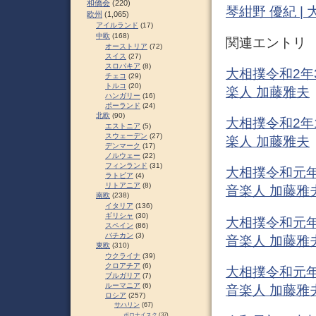
和僑会
(220)
琴紺野 優紀 
欧州
(1,065)
アイルランド
(17)
中欧
(168)
関連エントリ
オーストリア
(72)
スイス
(27)
スロパキア
(8)
大相撲令和2年3
チェコ
(29)
トルコ
(20)
楽人 加藤雅夫
ハンガリー
(16)
ポーランド
(24)
北欧
(90)
大相撲令和2年1
エストニア
(5)
スウェーデン
(27)
楽人 加藤雅夫
デンマーク
(17)
ノルウェー
(22)
フィンランド
(31)
大相撲令和元年1
ラトビア
(4)
リトアニア
(8)
音楽人 加藤雅
南欧
(238)
イタリア
(136)
ギリシャ
(30)
大相撲令和元年
スペイン
(86)
バチカン
(3)
音楽人 加藤雅
東欧
(310)
ウクライナ
(39)
クロアチア
(6)
大相撲令和元年
ブルガリア
(7)
ルーマニア
(6)
音楽人 加藤雅
ロシア
(257)
サハリン
(67)
ポロナイスク
(37)