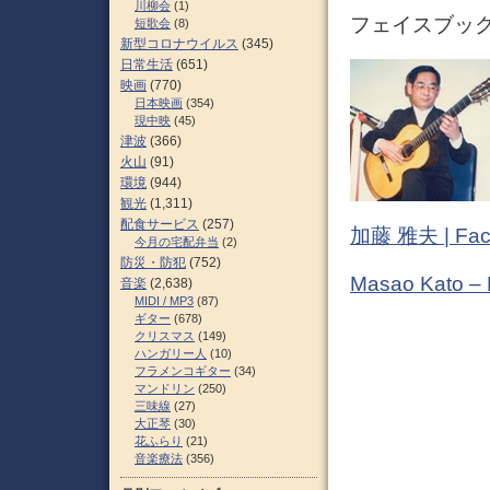
川柳会
(1)
フェイスブック (
短歌会
(8)
新型コロナウイルス
(345)
日常生活
(651)
映画
(770)
日本映画
(354)
現中映
(45)
津波
(366)
火山
(91)
環境
(944)
観光
(1,311)
配食サービス
(257)
加藤 雅夫 | Fac
今月の宅配弁当
(2)
防災・防犯
(752)
Masao Kato –
音楽
(2,638)
MIDI / MP3
(87)
ギター
(678)
クリスマス
(149)
ハンガリー人
(10)
フラメンコギター
(34)
マンドリン
(250)
三味線
(27)
大正琴
(30)
花ふらり
(21)
音楽療法
(356)