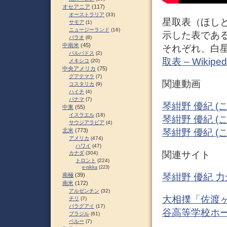
オセアニア
(117)
オーストラリア
(33)
星取表（ほし
サモア
(1)
ニュージーランド
(16)
示した表であ
パラオ
(8)
中南米
(45)
それぞれ、白星
バルバドス
(2)
取表 – Wikiped
メキシコ
(20)
中央アメリカ
(75)
グアテマラ
(7)
関連動画
コスタリカ
(9)
ハイチ
(4)
パナマ
(7)
琴紺野 優紀 (こと
中東
(55)
イスラエル
(18)
琴紺野 優紀 (こと
サウジアラビア
(4)
琴紺野 優紀 (こと
北米
(773)
アメリカ
(474)
ハワイ
(47)
関連サイト
カナダ
(304)
トロント
(224)
e-nikka
(223)
南極
(39)
琴紺野 優紀 
南米
(172)
アルゼンチン
(32)
大相撲「佐渡ヶ嶽部
チリ
(7)
パラグアイ
(17)
谷高等学校ホ
ブラジル
(61)
ペルー
(7)