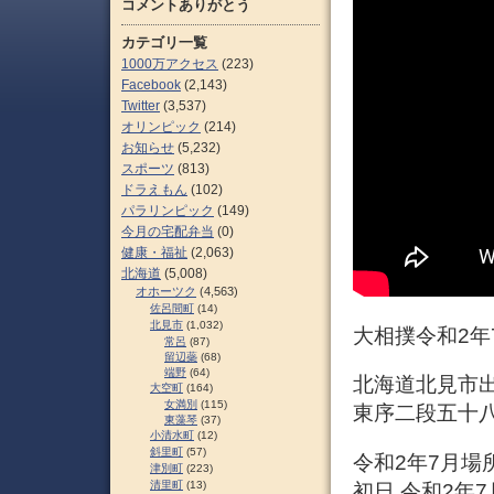
コメントありがとう
カテゴリ一覧
1000万アクセス
(223)
Facebook
(2,143)
Twitter
(3,537)
オリンピック
(214)
お知らせ
(5,232)
スポーツ
(813)
ドラえもん
(102)
パラリンピック
(149)
今月の宅配弁当
(0)
健康・福祉
(2,063)
北海道
(5,008)
オホーツク
(4,563)
佐呂間町
(14)
北見市
(1,032)
大相撲令和2年
常呂
(87)
留辺蘂
(68)
端野
(64)
北海道北見市出
大空町
(164)
女満別
(115)
東序二段五十
東藻琴
(37)
小清水町
(12)
斜里町
(57)
令和2年7月場所
津別町
(223)
清里町
(13)
初日 令和2年7