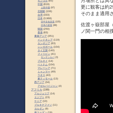
月場所とは異
モンゴル
(65)
中国
(819)
更に観客は約2
人民中国
(97)
北朝鮮
(106)
そのまま適用さ
台湾
(333)
日本
(3,968)
日中文化交流
(105)
佐渡ヶ嶽部屋
日本の皇室
(88)
韓国
(250)
ノ関一門の相撲
香港
(83)
東南アジア
(351)
インドネシア
(119)
カンボジア
(63)
シンガポール
(104)
タイ王国
(140)
フィリピン
(41)
モンテンルパ
(3)
ブルネイ
(14)
ベトナム
(104)
マレーシア
(71)
ミャンマー
(49)
ラオス
(43)
東ティモール
(13)
西アジア
(34)
アゼルバイジャン
(4)
アフリカ
(199)
アルジェリア
(14)
エジプト
(23)
ケニア
(10)
ブルキナファソ
(11)
ヨルダン
(9)
南スーダン
(19)