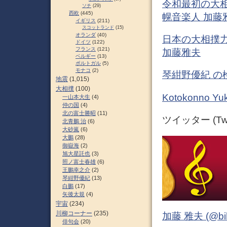
令和最初の大相
ソチ
(29)
西欧
(445)
幌音楽人 加藤
イギリス
(211)
スコットランド
(15)
オランダ
(40)
日本の大相撲力
ドイツ
(122)
フランス
(121)
加藤雅夫
ベルギー
(13)
ポルトガル
(5)
モナコ
(2)
琴紺野優紀 の
地震
(1,015)
大相撲
(100)
Kotokonno
一山本大生
(4)
仲の国
(4)
北の富士勝昭
(11)
ツイッター (Twit
北青鵬 治
(6)
大砂嵐
(6)
大鵬
(28)
御嶽海
(2)
旭大星託也
(3)
照ノ富士春雄
(6)
王鵬幸之介
(2)
琴紺野優紀
(13)
白鵬
(17)
矢後太規
(4)
宇宙
(234)
川柳コーナー
(235)
加藤 雅夫 (@bihor
俳句会
(20)