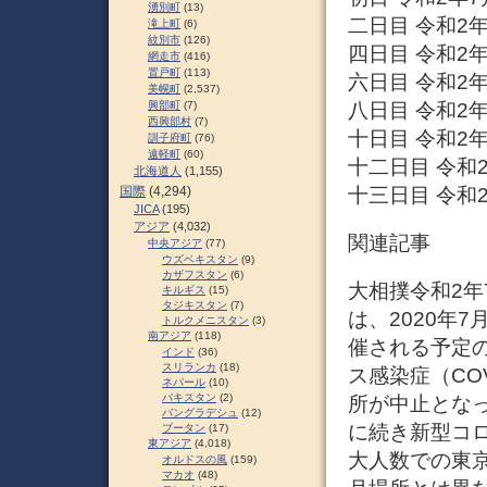
湧別町
(13)
二日目 令和2年
滝上町
(6)
紋別市
(126)
四日目 令和2年
網走市
(416)
置戸町
(113)
六日目 令和2年
美幌町
(2,537)
八日目 令和2年
興部町
(7)
西興部村
(7)
十日目 令和2年
訓子府町
(76)
遠軽町
(60)
十二日目 令和2
北海道人
(1,155)
十三日目 令和2
国際
(4,294)
JICA
(195)
アジア
(4,032)
関連記事
中央アジア
(77)
ウズベキスタン
(9)
カザフスタン
(6)
大相撲令和2年
キルギス
(15)
タジキスタン
(7)
は、2020年
トルクメニスタン
(3)
南アジア
(118)
催される予定の
インド
(36)
スリランカ
(18)
ス感染症（CO
ネパール
(10)
パキスタン
(2)
所が中止とな
バングラデシュ
(12)
に続き新型コ
ブータン
(17)
東アジア
(4,018)
大人数での東
オルドスの風
(159)
マカオ
(48)