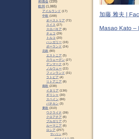
和僑会
(220)
欧州
(1,065)
アイルランド
(17)
加藤 雅夫 | Fac
中欧
(168)
オーストリア
(72)
スイス
(27)
Masao Kato –
スロパキア
(8)
チェコ
(29)
トルコ
(20)
ハンガリー
(16)
ポーランド
(24)
北欧
(90)
エストニア
(5)
スウェーデン
(27)
デンマーク
(17)
ノルウェー
(22)
フィンランド
(31)
ラトビア
(4)
リトアニア
(8)
南欧
(238)
イタリア
(136)
ギリシャ
(30)
スペイン
(86)
バチカン
(3)
東欧
(310)
ウクライナ
(39)
クロアチア
(6)
ブルガリア
(7)
ルーマニア
(6)
ロシア
(257)
サハリン
(67)
ポロナイスク
(37)