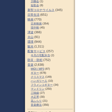
川柳会
(1)
短歌会
(8)
新型コロナウイルス
(345)
日常生活
(651)
映画
(770)
日本映画
(354)
現中映
(45)
津波
(366)
火山
(91)
環境
(944)
観光
(1,311)
配食サービス
(257)
今月の宅配弁当
(2)
防災・防犯
(752)
音楽
(2,638)
MIDI / MP3
(87)
ギター
(678)
クリスマス
(149)
ハンガリー人
(10)
フラメンコギター
(34)
マンドリン
(250)
三味線
(27)
大正琴
(30)
花ふらり
(21)
音楽療法
(356)