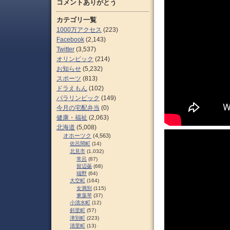
コメントありがとう
カテゴリ一覧
1000万アクセス
(223)
Facebook
(2,143)
Twitter
(3,537)
オリンピック
(214)
お知らせ
(5,232)
スポーツ
(813)
ドラえもん
(102)
パラリンピック
(149)
今月の宅配弁当
(0)
健康・福祉
(2,063)
北海道
(5,008)
オホーツク
(4,563)
佐呂間町
(14)
北見市
(1,032)
常呂
(87)
留辺蘂
(68)
端野
(64)
大空町
(164)
女満別
(115)
東藻琴
(37)
小清水町
(12)
斜里町
(57)
津別町
(223)
清里町
(13)