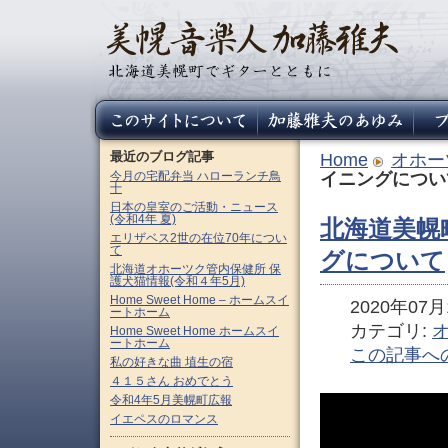
最近のブログ記事
Home
オホー
今月の宅配弁当 ハローランチ鳥
イニングについ
十
日本の皇室のご活動・ニュース
(令和4年 夏)
北海道美幌
エリザベス2世の在位70年につい
て
グについて
北海道オホーツク管内保健所 保
護犬猫情報(令和４年5月)
Home Sweet Home – ホームスイ
2020年07月1
ートホーム
カテゴリ:
Home Sweet Home ホームスイ
ートホーム
この記事へ
私の好きな曲 埴生の宿
４１５さん おめでとう
令和4年5月美幌町広報
イエペスのロマンス