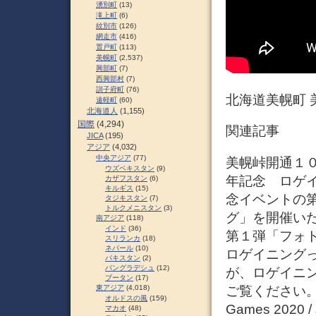
湧別町
(13)
滝上町
(6)
紋別市
(126)
網走市
(416)
置戸町
(113)
美幌町
(2,537)
興部町
(7)
西興部村
(7)
訓子府町
(76)
北海道美幌町 
遠軽町
(60)
北海道人
(1,155)
国際
(4,294)
関連記事
JICA
(195)
アジア
(4,032)
中央アジア
(77)
美幌峠開通１０
ウズベキスタン
(9)
年記念 ロゲイ
カザフスタン
(6)
キルギス
(15)
念イベントの
タジキスタン
(7)
トルクメニスタン
(3)
グ」を開催い
南アジア
(118)
インド
(36)
第１弾「フォ
スリランカ
(18)
ネパール
(10)
ロゲイニング
パキスタン
(2)
バングラデシュ
(12)
が、ロゲイニ
ブータン
(17)
ご覧ください
東アジア
(4,018)
オルドスの風
(159)
Games 20
マカオ
(48)