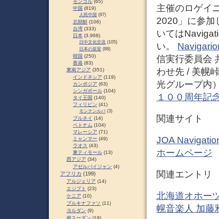
モンゴル
(65)
主催のロゲイニン
中国
(819)
人民中国
(97)
2020」に参
北朝鮮
(106)
台湾
(333)
いてはNaviga
日本
(3,968)
日中文化交流
(105)
い。
Navigari
日本の皇室
(88)
韓国
(250)
信実行委員会 
香港
(83)
わせ先 / 美
東南アジア
(351)
インドネシア
(119)
光グループ内） T
カンボジア
(63)
シンガポール
(104)
１００周年記念
タイ王国
(140)
フィリピン
(41)
モンテンルパ
(3)
関連サイト
ブルネイ
(14)
ベトナム
(104)
マレーシア
(71)
JOA Navig
ミャンマー
(49)
ラオス
(43)
ホームページ
東ティモール
(13)
西アジア
(34)
アゼルバイジャン
(4)
関連エントリ
アフリカ
(199)
アルジェリア
(14)
エジプト
(23)
北海道オホーツ
ケニア
(10)
ブルキナファソ
(11)
幌音楽人 加藤
ヨルダン
(9)
南スーダン
(19)