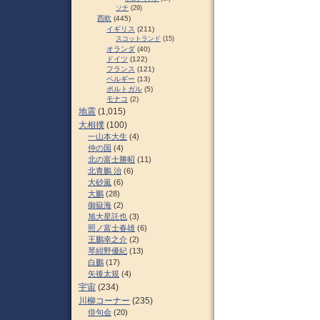
ソチ
(29)
西欧
(445)
イギリス
(211)
スコットランド
(15)
オランダ
(40)
ドイツ
(122)
フランス
(121)
ベルギー
(13)
ポルトガル
(5)
モナコ
(2)
地震
(1,015)
大相撲
(100)
一山本大生
(4)
仲の国
(4)
北の富士勝昭
(11)
北青鵬 治
(6)
大砂嵐
(6)
大鵬
(28)
御嶽海
(2)
旭大星託也
(3)
照ノ富士春雄
(6)
王鵬幸之介
(2)
琴紺野優紀
(13)
白鵬
(17)
矢後太規
(4)
宇宙
(234)
川柳コーナー
(235)
俳句会
(20)