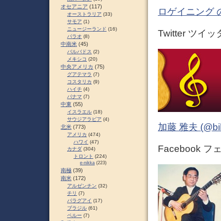
オセアニア
(117)
ロゲイニング 
オーストラリア
(33)
サモア
(1)
ニュージーランド
(16)
Twitter ツイ
パラオ
(8)
中南米
(45)
バルバドス
(2)
メキシコ
(20)
中央アメリカ
(75)
グアテマラ
(7)
コスタリカ
(9)
ハイチ
(4)
パナマ
(7)
中東
(55)
イスラエル
(18)
サウジアラビア
(4)
加藤 雅夫 (@bihor
北米
(773)
アメリカ
(474)
ハワイ
(47)
Facebook 
カナダ
(304)
トロント
(224)
e-nikka
(223)
南極
(39)
南米
(172)
アルゼンチン
(32)
チリ
(7)
パラグアイ
(17)
ブラジル
(61)
ペルー
(7)