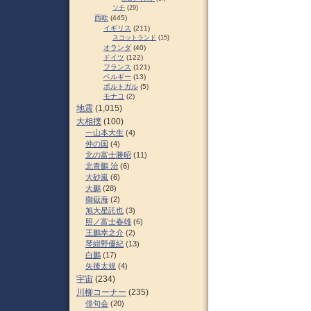
ソチ
(29)
西欧
(445)
イギリス
(211)
スコットランド
(15)
オランダ
(40)
ドイツ
(122)
フランス
(121)
ベルギー
(13)
ポルトガル
(5)
モナコ
(2)
地震
(1,015)
大相撲
(100)
一山本大生
(4)
仲の国
(4)
北の富士勝昭
(11)
北青鵬 治
(6)
大砂嵐
(6)
大鵬
(28)
御嶽海
(2)
旭大星託也
(3)
照ノ富士春雄
(6)
王鵬幸之介
(2)
琴紺野優紀
(13)
白鵬
(17)
矢後太規
(4)
宇宙
(234)
川柳コーナー
(235)
俳句会
(20)