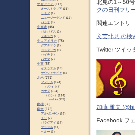
北見の1～50
オセアニア
(117)
クの日刊フリ
オーストラリア
(33)
サモア
(1)
ニュージーランド
(16)
関連エントリ
パラオ
(8)
中南米
(45)
バルバドス
(2)
文芸北見 の検
メキシコ
(20)
中央アメリカ
(75)
グアテマラ
(7)
Twitter ツイ
コスタリカ
(9)
ハイチ
(4)
パナマ
(7)
中東
(55)
イスラエル
(18)
サウジアラビア
(4)
北米
(773)
アメリカ
(474)
ハワイ
(47)
カナダ
(304)
トロント
(224)
e-nikka
(223)
南極
(39)
加藤 雅夫 (@bihor
南米
(172)
アルゼンチン
(32)
チリ
(7)
Facebook 
パラグアイ
(17)
ブラジル
(61)
ペルー
(7)