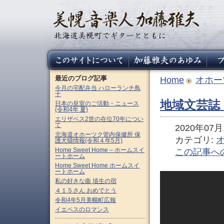
最近のブログ記事
Home
オホー
今月の宅配弁当 ハローランチ鳥
十
地域文芸誌
日本の皇室のご活動・ニュース
(令和4年 夏)
エリザベス2世の在位70年につい
て
2020年07月1
北海道オホーツク管内保健所 保
カテゴリ:
護犬猫情報(令和４年5月)
Home Sweet Home – ホームスイ
この記事へ
ートホーム
Home Sweet Home ホームスイ
ートホーム
私の好きな曲 埴生の宿
４１５さん おめでとう
令和4年5月美幌町広報
イエペスのロマンス