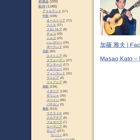
和僑会
(220)
欧州
(1,065)
アイルランド
(17)
中欧
(168)
オーストリア
(72)
スイス
(27)
スロパキア
(8)
チェコ
(29)
トルコ
(20)
ハンガリー
(16)
加藤 雅夫 | Fac
ポーランド
(24)
北欧
(90)
エストニア
(5)
Masao Kato –
スウェーデン
(27)
デンマーク
(17)
ノルウェー
(22)
フィンランド
(31)
ラトビア
(4)
リトアニア
(8)
南欧
(238)
イタリア
(136)
ギリシャ
(30)
スペイン
(86)
バチカン
(3)
東欧
(310)
ウクライナ
(39)
クロアチア
(6)
ブルガリア
(7)
ルーマニア
(6)
ロシア
(257)
サハリン
(67)
ポロナイスク
(37)