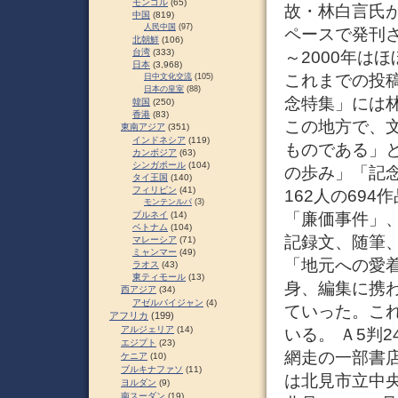
モンゴル
(65)
故・林白言氏
中国
(819)
人民中国
(97)
ペースで発刊さ
北朝鮮
(106)
台湾
(333)
～2000年は
日本
(3,968)
これまでの投稿
日中文化交流
(105)
日本の皇室
(88)
念特集」には
韓国
(250)
香港
(83)
この地方で、
東南アジア
(351)
インドネシア
(119)
ものである」
カンボジア
(63)
シンガポール
(104)
の歩み」「記
タイ王国
(140)
フィリピン
(41)
162人の69
モンテンルパ
(3)
「廉価事件」
ブルネイ
(14)
ベトナム
(104)
記録文、随筆
マレーシア
(71)
ミャンマー
(49)
「地元への愛
ラオス
(43)
東ティモール
(13)
身、編集に携
西アジア
(34)
アゼルバイジャン
(4)
ていった。こ
アフリカ
(199)
アルジェリア
(14)
いる。 Ａ5判2
エジプト
(23)
網走の一部書店
ケニア
(10)
ブルキナファソ
(11)
は北見市立中央
ヨルダン
(9)
南スーダン
(19)