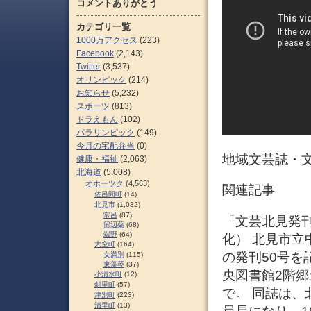
コメントありがとう
カテゴリ一覧
1000万アクセス
(223)
Facebook
(2,143)
Twitter
(3,537)
オリンピック
(214)
お知らせ
(5,232)
スポーツ
(813)
ドラえもん
(102)
パラリンピック
(149)
今月の宅配弁当
(0)
地域文芸誌・文
健康・福祉
(2,063)
北海道
(5,008)
オホーツク
(4,563)
関連記事
佐呂間町
(14)
北見市
(1,032)
常呂
(87)
「文芸北見発刊5
留辺蘂
(68)
端野
(64)
化） 北見市立
大空町
(164)
の発刊50号を
女満別
(115)
東藻琴
(37)
央図書館2階郷
小清水町
(12)
斜里町
(57)
で。 同誌は
津別町
(223)
清里町
(13)