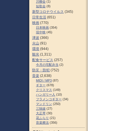
川柳会
(1)
短歌会
(8)
新型コロナウイルス
(345)
日常生活
(651)
映画
(770)
日本映画
(354)
現中映
(45)
津波
(366)
火山
(91)
環境
(944)
観光
(1,311)
配食サービス
(257)
今月の宅配弁当
(2)
防災・防犯
(752)
音楽
(2,638)
MIDI / MP3
(87)
ギター
(678)
クリスマス
(149)
ハンガリー人
(10)
フラメンコギター
(34)
マンドリン
(250)
三味線
(27)
大正琴
(30)
花ふらり
(21)
音楽療法
(356)