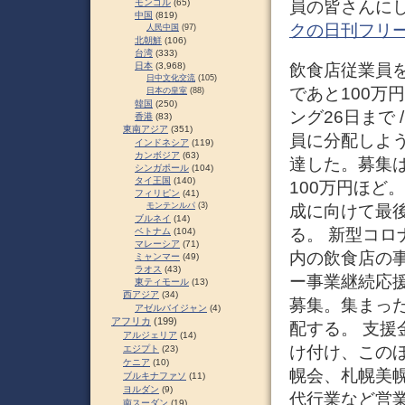
員の皆さんにし
モンゴル
(65)
中国
(819)
クの日刊フリ
人民中国
(97)
北朝鮮
(106)
台湾
(333)
飲食店従業員を支
日本
(3,968)
日中文化交流
(105)
であと100万
日本の皇室
(88)
韓国
(250)
ング26日まで
香港
(83)
東南アジア
(351)
員に分配しよう
インドネシア
(119)
カンボジア
(63)
達した。募集は
シンガポール
(104)
タイ王国
(140)
100万円ほど
フィリピン
(41)
モンテンルパ
(3)
成に向けて最
ブルネイ
(14)
る。 新型コ
ベトナム
(104)
マレーシア
(71)
内の飲食店の
ミャンマー
(49)
ラオス
(43)
ー事業継続応援
東ティモール
(13)
西アジア
(34)
募集。集まっ
アゼルバイジャン
(4)
アフリカ
(199)
配する。 支
アルジェリア
(14)
け付け、このほ
エジプト
(23)
ケニア
(10)
幌会、札幌美
ブルキナファソ
(11)
ヨルダン
(9)
代行業など営
南スーダン
(19)