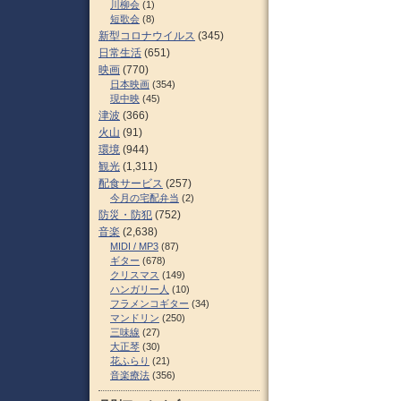
川柳会
(1)
短歌会
(8)
新型コロナウイルス
(345)
日常生活
(651)
映画
(770)
日本映画
(354)
現中映
(45)
津波
(366)
火山
(91)
環境
(944)
観光
(1,311)
配食サービス
(257)
今月の宅配弁当
(2)
防災・防犯
(752)
音楽
(2,638)
MIDI / MP3
(87)
ギター
(678)
クリスマス
(149)
ハンガリー人
(10)
フラメンコギター
(34)
マンドリン
(250)
三味線
(27)
大正琴
(30)
花ふらり
(21)
音楽療法
(356)