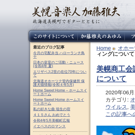
最近のブログ記事
Home
オホー
今月の宅配弁当 ハローランチ鳥
ィングについて
十
日本の皇室のご活動・ニュース
(令和4年 夏)
美幌商工会
エリザベス2世の在位70年につい
て
について
北海道オホーツク管内保健所 保
護犬猫情報(令和４年5月)
Home Sweet Home – ホームスイ
2020年06月1
ートホーム
カテゴリ:
Home Sweet Home ホームスイ
ートホーム
ウイルス
,
私の好きな曲 埴生の宿
この記事へ
４１５さん おめでとう
令和4年5月美幌町広報
イエペスのロマンス