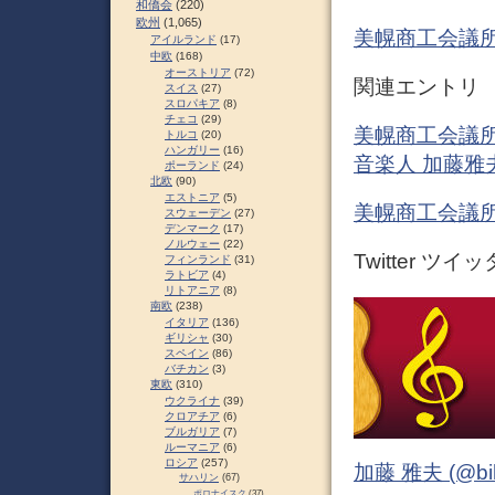
和僑会
(220)
欧州
(1,065)
美幌商工会議
アイルランド
(17)
中欧
(168)
オーストリア
(72)
関連エントリ
スイス
(27)
スロパキア
(8)
チェコ
(29)
美幌商工会議所青年
トルコ
(20)
ハンガリー
(16)
音楽人 加藤雅
ポーランド
(24)
北欧
(90)
エストニア
(5)
美幌商工会議所
スウェーデン
(27)
デンマーク
(17)
ノルウェー
(22)
Twitter ツイ
フィンランド
(31)
ラトビア
(4)
リトアニア
(8)
南欧
(238)
イタリア
(136)
ギリシャ
(30)
スペイン
(86)
バチカン
(3)
東欧
(310)
ウクライナ
(39)
クロアチア
(6)
ブルガリア
(7)
ルーマニア
(6)
ロシア
(257)
加藤 雅夫 (@bihor
サハリン
(67)
ポロナイスク
(37)