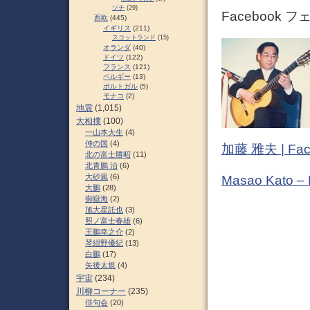
ソチ
(29)
Facebook 
西欧
(445)
イギリス
(211)
スコットランド
(15)
オランダ
(40)
ドイツ
(122)
フランス
(121)
ベルギー
(13)
ポルトガル
(5)
モナコ
(2)
地震
(1,015)
大相撲
(100)
一山本大生
(4)
仲の国
(4)
加藤 雅夫 | Fac
北の富士勝昭
(11)
北青鵬 治
(6)
大砂嵐
(6)
Masao Kato –
大鵬
(28)
御嶽海
(2)
旭大星託也
(3)
照ノ富士春雄
(6)
王鵬幸之介
(2)
琴紺野優紀
(13)
白鵬
(17)
矢後太規
(4)
宇宙
(234)
川柳コーナー
(235)
俳句会
(20)