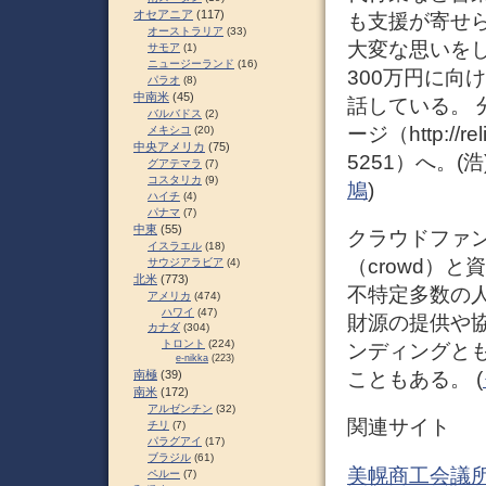
オセアニア
(117)
も支援が寄せ
オーストラリア
(33)
大変な思いを
サモア
(1)
ニュージーランド
(16)
300万円に向
パラオ
(8)
中南米
(45)
話している。 
バルバドス
(2)
ージ（http://r
メキシコ
(20)
中央アメリカ
(75)
5251）へ。(浩)
グアテマラ
(7)
コスタリカ
(9)
鳩
)
ハイチ
(4)
パナマ
(7)
中東
(55)
クラウドファンデ
イスラエル
(18)
（crowd）と
サウジアラビア
(4)
北米
(773)
不特定多数の
アメリカ
(474)
ハワイ
(47)
財源の提供や
カナダ
(304)
トロント
(224)
ンディングと
e-nikka
(223)
南極
(39)
こともある。 (
南米
(172)
アルゼンチン
(32)
関連サイト
チリ
(7)
パラグアイ
(17)
ブラジル
(61)
美幌商工会議
ペルー
(7)