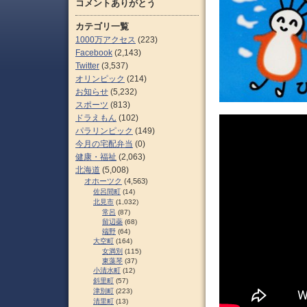
コメントありがとう
カテゴリ一覧
1000万アクセス
(223)
Facebook
(2,143)
Twitter
(3,537)
オリンピック
(214)
お知らせ
(5,232)
スポーツ
(813)
ドラえもん
(102)
パラリンピック
(149)
今月の宅配弁当
(0)
健康・福祉
(2,063)
北海道
(5,008)
オホーツク
(4,563)
佐呂間町
(14)
北見市
(1,032)
常呂
(87)
留辺蘂
(68)
端野
(64)
大空町
(164)
女満別
(115)
東藻琴
(37)
小清水町
(12)
斜里町
(57)
津別町
(223)
清里町
(13)