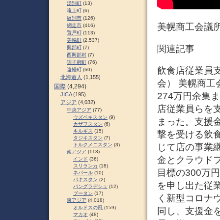
湧別町
(13)
滝上町
(6)
紋別市
(126)
美幌商工会議
網走市
(416)
置戸町
(113)
美幌町
(2,537)
関連記事
興部町
(7)
西興部村
(7)
訓子府町
(76)
飲食店従業員支援
遠軽町
(60)
北海道人
(1,155)
会） 美幌商工
国際
(4,294)
274万円余集
JICA
(195)
アジア
(4,032)
店従業員らを支
中央アジア
(77)
ウズベキスタン
(9)
まった。支援金
カザフスタン
(6)
キルギス
(15)
撃を受ける飲
タジキスタン
(7)
じて店の事業継
トルクメニスタン
(3)
南アジア
(118)
金とクラウドフ
インド
(36)
スリランカ
(18)
目標の300万
ネパール
(10)
パキスタン
(2)
を申し出た従
バングラデシュ
(12)
ブータン
(17)
く新型コロナ
東アジア
(4,018)
オルドスの風
(159)
同し、支援金
マカオ
(48)