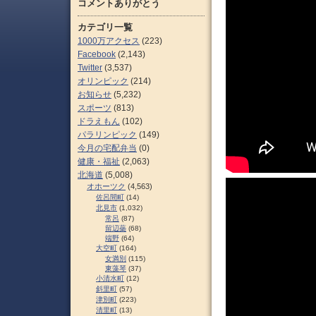
コメントありがとう
カテゴリ一覧
1000万アクセス
(223)
Facebook
(2,143)
Twitter
(3,537)
オリンピック
(214)
お知らせ
(5,232)
スポーツ
(813)
ドラえもん
(102)
パラリンピック
(149)
今月の宅配弁当
(0)
健康・福祉
(2,063)
北海道
(5,008)
オホーツク
(4,563)
佐呂間町
(14)
北見市
(1,032)
常呂
(87)
留辺蘂
(68)
端野
(64)
大空町
(164)
女満別
(115)
東藻琴
(37)
小清水町
(12)
斜里町
(57)
津別町
(223)
清里町
(13)