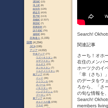
湧別町
(13)
滝上町
(6)
紋別市
(126)
網走市
(416)
置戸町
(113)
美幌町
(2,537)
興部町
(7)
西興部村
(7)
訓子府町
(76)
Search! O
遠軽町
(60)
北海道人
(1,155)
国際
(4,294)
関連記事
JICA
(195)
アジア
(4,032)
中央アジア
(77)
さーち！オホー
ウズベキスタン
(9)
在住のメンバ
カザフスタン
(6)
キルギス
(15)
ホーツクのイ
タジキスタン
(7)
トルクメニスタン
(3)
「幸（さち）
南アジア
(118)
インド
(36)
のデータをウェ
スリランカ
(18)
ネパール
(10)
ろから、「さ
パキスタン
(2)
バングラデシュ
(12)
の旬な情報を
ブータン
(17)
Search! Okhots
東アジア
(4,018)
オルドスの風
(159)
members living
マカオ
(48)