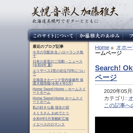
最近のブログ記事
Home
オホー
今月の宅配弁当 ハローランチ鳥
ームページ
十
日本の皇室のご活動・ニュース
(令和4年 夏)
Search!
エリザベス2世の在位70年につい
て
ページ
北海道オホーツク管内保健所 保
護犬猫情報(令和４年5月)
Home Sweet Home – ホームスイ
2020年05月3
ートホーム
カテゴリ:
Home Sweet Home ホームスイ
ートホーム
この記事へ
私の好きな曲 埴生の宿
４１５さん おめでとう
令和4年5月美幌町広報
イエペスのロマンス