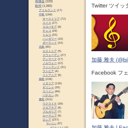
和僑会
(220)
Twitter ツイ
欧州
(1,065)
アイルランド
(17)
中欧
(168)
オーストリア
(72)
スイス
(27)
スロパキア
(8)
チェコ
(29)
トルコ
(20)
ハンガリー
(16)
ポーランド
(24)
北欧
(90)
エストニア
(5)
スウェーデン
(27)
加藤 雅夫 (@bihor
デンマーク
(17)
ノルウェー
(22)
フィンランド
(31)
ラトビア
(4)
Facebook 
リトアニア
(8)
南欧
(238)
イタリア
(136)
ギリシャ
(30)
スペイン
(86)
バチカン
(3)
東欧
(310)
ウクライナ
(39)
クロアチア
(6)
ブルガリア
(7)
ルーマニア
(6)
ロシア
(257)
サハリン
(67)
加藤 雅夫 | Fac
ポロナイスク
(37)