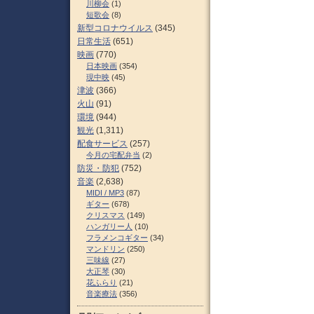
川柳会
(1)
短歌会
(8)
新型コロナウイルス
(345)
日常生活
(651)
映画
(770)
日本映画
(354)
現中映
(45)
津波
(366)
火山
(91)
環境
(944)
観光
(1,311)
配食サービス
(257)
今月の宅配弁当
(2)
防災・防犯
(752)
音楽
(2,638)
MIDI / MP3
(87)
ギター
(678)
クリスマス
(149)
ハンガリー人
(10)
フラメンコギター
(34)
マンドリン
(250)
三味線
(27)
大正琴
(30)
花ふらり
(21)
音楽療法
(356)