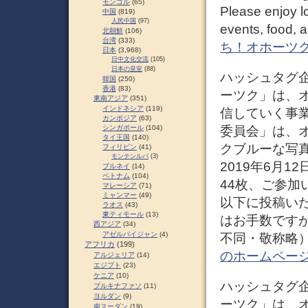
モンゴル
(65)
Please enjoy l
中国
(819)
人民中国
(97)
events, food, ac
北朝鮮
(106)
台湾
(333)
ち！オホーツ
日本
(3,968)
日中文化交流
(105)
日本の皇室
(88)
ハッシュタグ企
韓国
(250)
香港
(83)
ーツク」は、
東南アジア
(351)
インドネシア
(119)
信していく事
カンボジア
(63)
委員会」は、
シンガポール
(104)
タイ王国
(140)
クブルーな写
フィリピン
(41)
モンテンルパ
(3)
2019年6月
ブルネイ
(14)
ベトナム
(104)
44枚、ご参
マレーシア
(71)
ミャンマー
(49)
以下に投稿い
ラオス
(43)
東ティモール
(13)
はお手数です
西アジア
(34)
アゼルバイジャン
(4)
不同・敬称略） 
アフリカ
(199)
のホームペー
アルジェリア
(14)
エジプト
(23)
ケニア
(10)
ハッシュタグ企
ブルキナファソ
(11)
ヨルダン
(9)
ーツク」は、
南スーダン
(19)