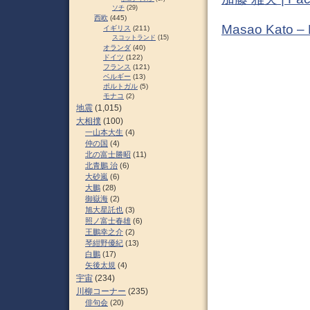
ソチ
(29)
西欧
(445)
Masao Kato –
イギリス
(211)
スコットランド
(15)
オランダ
(40)
ドイツ
(122)
フランス
(121)
ベルギー
(13)
ポルトガル
(5)
モナコ
(2)
地震
(1,015)
大相撲
(100)
一山本大生
(4)
仲の国
(4)
北の富士勝昭
(11)
北青鵬 治
(6)
大砂嵐
(6)
大鵬
(28)
御嶽海
(2)
旭大星託也
(3)
照ノ富士春雄
(6)
王鵬幸之介
(2)
琴紺野優紀
(13)
白鵬
(17)
矢後太規
(4)
宇宙
(234)
川柳コーナー
(235)
俳句会
(20)