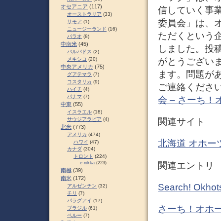
オセアニア
(117)
信していく事
オーストラリア
(33)
委員会」は、
サモア
(1)
ニュージーランド
(16)
ただくという企
パラオ
(8)
中南米
(45)
しました。投稿
バルバドス
(2)
がとうござい
メキシコ
(20)
中央アメリカ
(75)
ます。問題が
グアテマラ
(7)
コスタリカ
(9)
ご連絡ください
ハイチ
(4)
パナマ
(7)
会 – さーち
中東
(55)
イスラエル
(18)
サウジアラビア
(4)
関連サイト
北米
(773)
アメリカ
(474)
北海道 オホー
ハワイ
(47)
カナダ
(304)
トロント
(224)
関連エントリ
e-nikka
(223)
南極
(39)
南米
(172)
Search! O
アルゼンチン
(32)
チリ
(7)
パラグアイ
(17)
さーち！オホー
ブラジル
(61)
ペルー
(7)