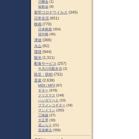
川柳会
(1)
短歌会
(8)
新型コロナウイルス
(345)
日常生活
(651)
映画
(770)
日本映画
(354)
現中映
(45)
津波
(366)
火山
(91)
環境
(944)
観光
(1,311)
配食サービス
(257)
今月の宅配弁当
(2)
防災・防犯
(752)
音楽
(2,638)
MIDI / MP3
(87)
ギター
(678)
クリスマス
(149)
ハンガリー人
(10)
フラメンコギター
(34)
マンドリン
(250)
三味線
(27)
大正琴
(30)
花ふらり
(21)
音楽療法
(356)