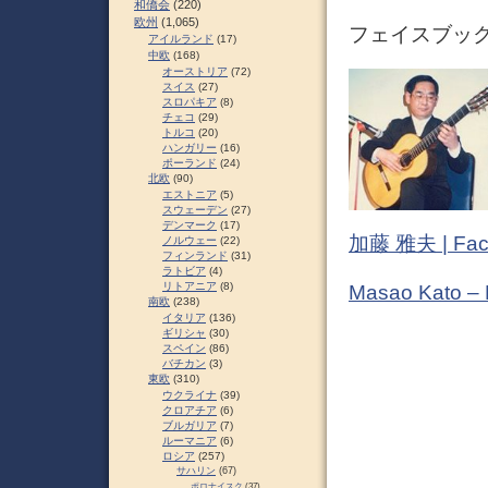
和僑会
(220)
欧州
(1,065)
フェイスブック (
アイルランド
(17)
中欧
(168)
オーストリア
(72)
スイス
(27)
スロパキア
(8)
チェコ
(29)
トルコ
(20)
ハンガリー
(16)
ポーランド
(24)
北欧
(90)
エストニア
(5)
スウェーデン
(27)
デンマーク
(17)
加藤 雅夫 | Fac
ノルウェー
(22)
フィンランド
(31)
ラトビア
(4)
リトアニア
(8)
Masao Kato –
南欧
(238)
イタリア
(136)
ギリシャ
(30)
スペイン
(86)
バチカン
(3)
東欧
(310)
ウクライナ
(39)
クロアチア
(6)
ブルガリア
(7)
ルーマニア
(6)
ロシア
(257)
サハリン
(67)
ポロナイスク
(37)