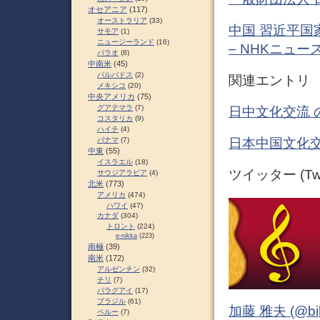
オセアニア
(117)
オーストラリア
(33)
中国 習近平国
サモア
(1)
ニュージーランド
(16)
– NHKニュー
パラオ
(8)
中南米
(45)
バルバドス
(2)
関連エントリ
メキシコ
(20)
中央アメリカ
(75)
グアテマラ
(7)
日中文化交流 
コスタリカ
(9)
ハイチ
(4)
パナマ
(7)
日本中国文化交
中東
(55)
イスラエル
(18)
ツイッター (Twit
サウジアラビア
(4)
北米
(773)
アメリカ
(474)
ハワイ
(47)
カナダ
(304)
トロント
(224)
e-nikka
(223)
南極
(39)
南米
(172)
アルゼンチン
(32)
チリ
(7)
パラグアイ
(17)
ブラジル
(61)
加藤 雅夫 (@bihor
ペルー
(7)