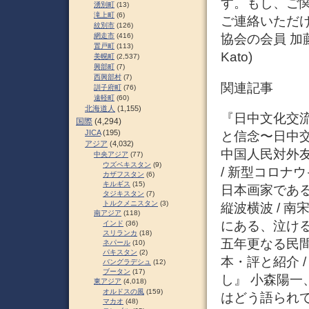
す。もし、ご
湧別町
(13)
滝上町
(6)
ご連絡いただ
紋別市
(126)
網走市
(416)
協会の会員 加
置戸町
(113)
Kato)
美幌町
(2,537)
興部町
(7)
西興部村
(7)
関連記事
訓子府町
(76)
遠軽町
(60)
北海道人
(1,155)
『日中文化交流』 
国際
(4,294)
JICA
(195)
と信念〜日中交
アジア
(4,032)
中国人民対外友
中央アジア
(77)
ウズベキスタン
(9)
/ 新型コロナ
カザフスタン
(6)
キルギス
(15)
日本画家である
タジキスタン
(7)
トルクメニスタン
(3)
縦波横波 / 
南アジア
(118)
にある、泣ける
インド
(36)
スリランカ
(18)
五年更なる民間交
ネパール
(10)
パキスタン
(2)
本・評と紹介 
バングラデシュ
(12)
ブータン
(17)
し』 小森陽一、
東アジア
(4,018)
オルドスの風
(159)
はどう語られて
マカオ
(48)