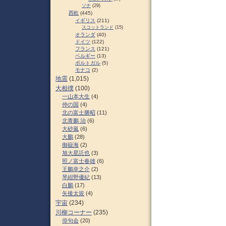
ソチ
(29)
西欧
(445)
イギリス
(211)
スコットランド
(15)
オランダ
(40)
ドイツ
(122)
フランス
(121)
ベルギー
(13)
ポルトガル
(5)
モナコ
(2)
地震
(1,015)
大相撲
(100)
一山本大生
(4)
仲の国
(4)
北の富士勝昭
(11)
北青鵬 治
(6)
大砂嵐
(6)
大鵬
(28)
御嶽海
(2)
旭大星託也
(3)
照ノ富士春雄
(6)
王鵬幸之介
(2)
琴紺野優紀
(13)
白鵬
(17)
矢後太規
(4)
宇宙
(234)
川柳コーナー
(235)
俳句会
(20)