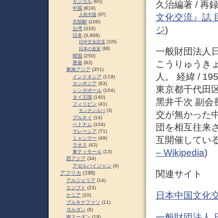
モンゴル
(65)
久治編著 / 再録
中国
(819)
文化交流』誌 
人民中国
(97)
北朝鮮
(106)
ジ
)
台湾
(333)
日本
(3,968)
日中文化交流
(105)
一般財団法人
日本の皇室
(88)
韓国
(250)
こうりゅうき
香港
(83)
東南アジア
(351)
人。 経緯 / 
インドネシア
(119)
カンボジア
(63)
東京都千代田区有
シンガポール
(104)
タイ王国
(140)
黑井千次 副会
フィリピン
(41)
モンテンルパ
(3)
交が無かった
ブルネイ
(14)
ベトナム
(104)
団を相互往来
マレーシア
(71)
互開催している。
ミャンマー
(49)
ラオス
(43)
– Wikipedia
)
東ティモール
(13)
西アジア
(34)
アゼルバイジャン
(4)
関連サイト
アフリカ
(199)
アルジェリア
(14)
エジプト
(23)
日本中国文化
ケニア
(10)
ブルキナファソ
(11)
ヨルダン
(9)
一般財団法人
南スーダン
(19)