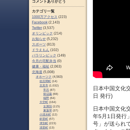
コメントありがとう
カテゴリ一覧
1000万アクセス
(223)
Facebook
(2,143)
Twitter
(3,537)
オリンピック
(214)
お知らせ
(5,232)
スポーツ
(813)
ドラえもん
(102)
パラリンピック
(149)
今月の宅配弁当
(0)
健康・福祉
(2,063)
北海道
(5,008)
オホーツク
(4,563)
佐呂間町
(14)
北見市
(1,032)
日本中国文化交
常呂
(87)
留辺蘂
(68)
日 発行)
端野
(64)
大空町
(164)
女満別
(115)
日本中国文化交流
東藻琴
(37)
小清水町
(12)
年5月1日発行
斜里町
(57)
号」が送られ
津別町
(223)
清里町
(13)