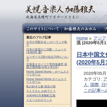
最近のブログ記事
Home
アジア
今月の宅配弁当 ハローランチ鳥
流 (2020年5月
十
日本の皇室のご活動・ニュース
(令和4年 夏)
日本中国文
エリザベス2世の在位70年につい
て
(2020年5月
北海道オホーツク管内保健所 保
護犬猫情報(令和４年5月)
Home Sweet Home – ホームスイ
2020年05月1
ートホーム
カテゴリ:
Home Sweet Home ホームスイ
ートホーム
人
,
国際
,
日
私の好きな曲 埴生の宿
この記事へ
４１５さん おめでとう
令和4年5月美幌町広報
イエペスのロマンス