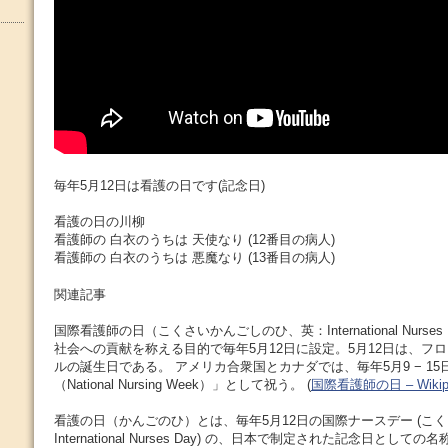
毎年5月12日は看護の日です(記念日)
看護の日の川柳
看護師の 白衣のうちは 天使なり (12番目の病人)
看護師の 白衣のうちは 悪魔なり (13番目の病人)
関連記事
国際看護師の日（こくさいかんごしのひ、英：International Nurses
社会への貢献を称える目的で毎年5月12日に設定。5月12日は、フ
ルの誕生日である。 アメリカ合衆国とカナダでは、毎年5月9 − 1
（National Nursing Week）」として祝う。 (
国際看護師の日 – Wikipe
看護の日（かんごのひ）とは、毎年5月12日の国際ナースデー (こ
International Nurses Day) の、日本で制定された記念日とし