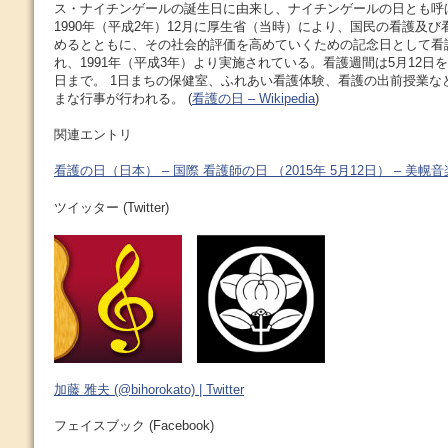
ス・ナイチンゲールの誕生日に由来し、ナイチンゲールの日とも呼ば
1990年（平成2年）12月に厚生省（当時）により、国民の看護及
めるとともに、その社会的評価を高めていくための記念日として看
れ、1991年（平成3年）より実施されている。看護週間は5月12日
日まで。 1日まちの保健室、ふれあい看護体験、看護の出前授業な
まな行事が行われる。 (
看護の日 – Wikipedia
)
関連エントリ
看護の日（日本） – 国際 看護師の日 （2015年 5月12日） – 美幌
ツイッター (Twitter)
加藤 雅夫 (@bihorokato) | Twitter
フェイスブック (Facebook)