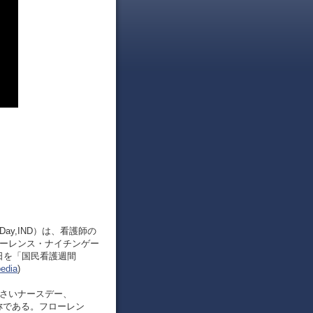
 Day,IND）は、看護師の
ローレンス・ナイチンゲー
5日を「国民看護週間
dia
)
くさいナースデー、
ての名称である。フローレン