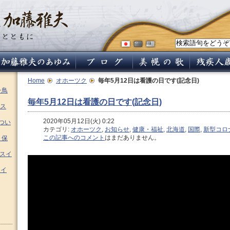
Home
オホーツク
毎年5月12日は看護の日です(記念日)
チ鳥
毎年5月12日は看護の日です(記念日)
ス
2020年05月12日(火) 0:22
つい
カテゴリ:
オホーツク
,
お知らせ
,
健康・福祉
,
北海道
,
国際
,
新型コロ
この記事へのコメント
はまだありません。
 保
ムスイ
スイ