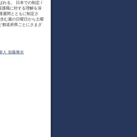
れる。 日本での制定 /
び看護職に対する理解を深
護週間とともに制定さ
を含む週の日曜日から土曜
ど都道府県ごとにさまざ
音楽人 加藤雅夫