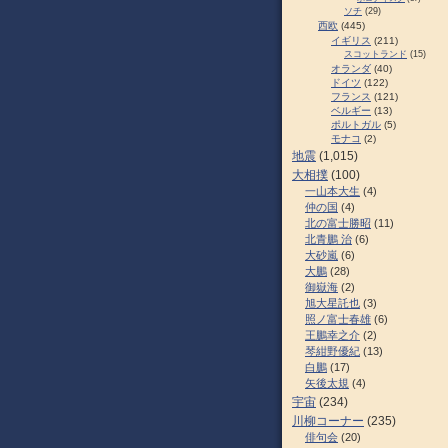
ソチ
(29)
西欧
(445)
イギリス
(211)
スコットランド
(15)
オランダ
(40)
ドイツ
(122)
フランス
(121)
ベルギー
(13)
ポルトガル
(5)
モナコ
(2)
地震
(1,015)
大相撲
(100)
一山本大生
(4)
仲の国
(4)
北の富士勝昭
(11)
北青鵬 治
(6)
大砂嵐
(6)
大鵬
(28)
御嶽海
(2)
旭大星託也
(3)
照ノ富士春雄
(6)
王鵬幸之介
(2)
琴紺野優紀
(13)
白鵬
(17)
矢後太規
(4)
宇宙
(234)
川柳コーナー
(235)
俳句会
(20)