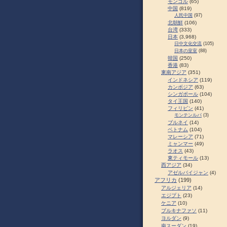
モンゴル
(65)
中国
(819)
人民中国
(97)
北朝鮮
(106)
台湾
(333)
日本
(3,968)
日中文化交流
(105)
日本の皇室
(88)
韓国
(250)
香港
(83)
東南アジア
(351)
インドネシア
(119)
カンボジア
(63)
シンガポール
(104)
タイ王国
(140)
フィリピン
(41)
モンテンルパ
(3)
ブルネイ
(14)
ベトナム
(104)
マレーシア
(71)
ミャンマー
(49)
ラオス
(43)
東ティモール
(13)
西アジア
(34)
アゼルバイジャン
(4)
アフリカ
(199)
アルジェリア
(14)
エジプト
(23)
ケニア
(10)
ブルキナファソ
(11)
ヨルダン
(9)
南スーダン
(19)