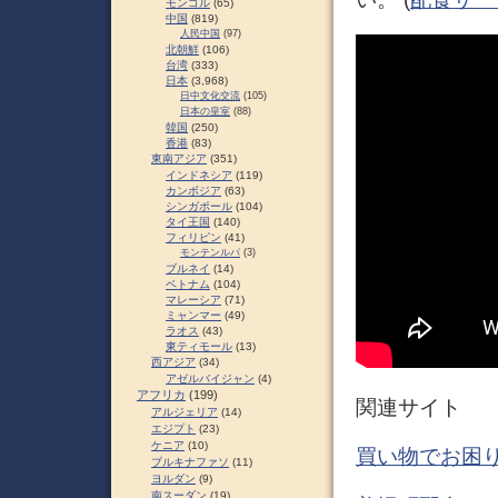
モンゴル
(65)
中国
(819)
人民中国
(97)
北朝鮮
(106)
台湾
(333)
日本
(3,968)
日中文化交流
(105)
日本の皇室
(88)
韓国
(250)
香港
(83)
東南アジア
(351)
インドネシア
(119)
カンボジア
(63)
シンガポール
(104)
タイ王国
(140)
フィリピン
(41)
モンテンルパ
(3)
ブルネイ
(14)
ベトナム
(104)
マレーシア
(71)
ミャンマー
(49)
ラオス
(43)
東ティモール
(13)
西アジア
(34)
アゼルバイジャン
(4)
アフリカ
(199)
関連サイト
アルジェリア
(14)
エジプト
(23)
ケニア
(10)
買い物でお困り
ブルキナファソ
(11)
ヨルダン
(9)
南スーダン
(19)