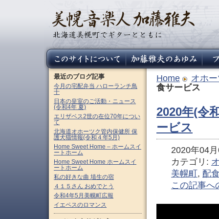
最近のブログ記事
Home
オホー
今月の宅配弁当 ハローランチ鳥
食サービス
十
日本の皇室のご活動・ニュース
(令和4年 夏)
2020年(令
エリザベス2世の在位70年につい
て
ービス
北海道オホーツク管内保健所 保
護犬猫情報(令和４年5月)
Home Sweet Home – ホームスイ
2020年04月0
ートホーム
カテゴリ:
Home Sweet Home ホームスイ
ートホーム
美幌町
,
配
私の好きな曲 埴生の宿
この記事へ
４１５さん おめでとう
令和4年5月美幌町広報
イエペスのロマンス