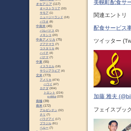
美幌町配食サ
オセアニア
(117)
オーストラリア
(33)
サモア
(1)
関連エントリ
ニュージーランド
(16)
パラオ
(8)
中南米
(45)
配食サービス事
バルバドス
(2)
メキシコ
(20)
中央アメリカ
(75)
ツイッター (Twit
グアテマラ
(7)
コスタリカ
(9)
ハイチ
(4)
パナマ
(7)
中東
(55)
イスラエル
(18)
サウジアラビア
(4)
北米
(773)
アメリカ
(474)
ハワイ
(47)
カナダ
(304)
トロント
(224)
加藤 雅夫 (@bihor
e-nikka
(223)
南極
(39)
南米
(172)
フェイスブック (
アルゼンチン
(32)
チリ
(7)
パラグアイ
(17)
ブラジル
(61)
ペルー
(7)