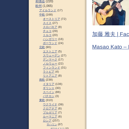
和僑会
(220)
欧州
(1,065)
アイルランド
(17)
中欧
(168)
オーストリア
(72)
スイス
(27)
スロパキア
(8)
チェコ
(29)
加藤 雅夫 | Fac
トルコ
(20)
ハンガリー
(16)
ポーランド
(24)
Masao Kato –
北欧
(90)
エストニア
(5)
スウェーデン
(27)
デンマーク
(17)
ノルウェー
(22)
フィンランド
(31)
ラトビア
(4)
リトアニア
(8)
南欧
(238)
イタリア
(136)
ギリシャ
(30)
スペイン
(86)
バチカン
(3)
東欧
(310)
ウクライナ
(39)
クロアチア
(6)
ブルガリア
(7)
ルーマニア
(6)
ロシア
(257)
サハリン
(67)
ポロナイスク
(37)