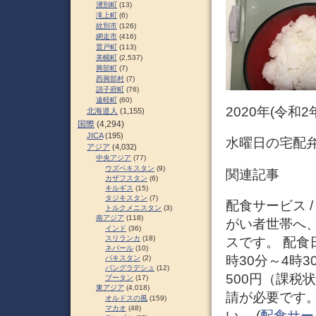
湧別町
(13)
滝上町
(6)
紋別市
(126)
網走市
(416)
置戸町
(113)
美幌町
(2,537)
興部町
(7)
西興部村
(7)
訓子府町
(76)
遠軽町
(60)
2020年(令和
北海道人
(1,155)
国際
(4,294)
JICA
(195)
水曜日の宅配
アジア
(4,032)
中央アジア
(77)
ウズベキスタン
(9)
関連記事
カザフスタン
(6)
キルギス
(15)
タジキスタン
(7)
配食サービス 
トルクメニスタン
(3)
南アジア
(118)
がい者世帯へ
インド
(36)
スリランカ
(18)
スです。 配食
ネパール
(10)
時30分～4時
パキスタン
(2)
バングラデシュ
(12)
500円（課税
ブータン
(17)
東アジア
(4,018)
請が必要です
オルドスの風
(159)
マカオ
(48)
い。 (
配食サー