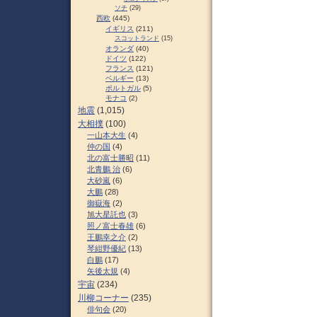
ソチ
(29)
西欧
(445)
イギリス
(211)
スコットランド
(15)
オランダ
(40)
ドイツ
(122)
フランス
(121)
ベルギー
(13)
ポルトガル
(5)
モナコ
(2)
地震
(1,015)
大相撲
(100)
一山本大生
(4)
仲の国
(4)
北の富士勝昭
(11)
北青鵬 治
(6)
大砂嵐
(6)
大鵬
(28)
御嶽海
(2)
旭大星託也
(3)
照ノ富士春雄
(6)
王鵬幸之介
(2)
琴紺野優紀
(13)
白鵬
(17)
矢後太規
(4)
宇宙
(234)
川柳コーナー
(235)
俳句会
(20)