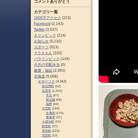
コメントありがとう
カテゴリ一覧
1000万アクセス
(223)
Facebook
(2,143)
Twitter
(3,537)
オリンピック
(214)
お知らせ
(5,232)
スポーツ
(813)
ドラえもん
(102)
パラリンピック
(149)
今月の宅配弁当
(0)
健康・福祉
(2,063)
北海道
(5,008)
オホーツク
(4,563)
佐呂間町
(14)
北見市
(1,032)
常呂
(87)
留辺蘂
(68)
端野
(64)
大空町
(164)
女満別
(115)
東藻琴
(37)
小清水町
(12)
斜里町
(57)
津別町
(223)
清里町
(13)