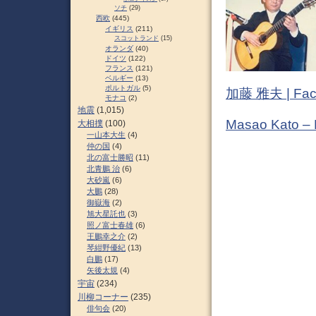
ソチ
(29)
西欧
(445)
イギリス
(211)
スコットランド
(15)
オランダ
(40)
ドイツ
(122)
フランス
(121)
ベルギー
(13)
ポルトガル
(5)
加藤 雅夫 | Fac
モナコ
(2)
地震
(1,015)
Masao Kato –
大相撲
(100)
一山本大生
(4)
仲の国
(4)
北の富士勝昭
(11)
北青鵬 治
(6)
大砂嵐
(6)
大鵬
(28)
御嶽海
(2)
旭大星託也
(3)
照ノ富士春雄
(6)
王鵬幸之介
(2)
琴紺野優紀
(13)
白鵬
(17)
矢後太規
(4)
宇宙
(234)
川柳コーナー
(235)
俳句会
(20)