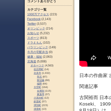
コメントありがとう
カテゴリ一覧
1000万アクセス
(223)
Facebook
(2,143)
Twitter
(3,537)
オリンピック
(214)
お知らせ
(5,232)
スポーツ
(813)
ドラえもん
(102)
パラリンピック
(149)
今月の宅配弁当
(0)
健康・福祉
(2,063)
北海道
(5,008)
オホーツク
(4,563)
佐呂間町
(14)
北見市
(1,032)
日本の作曲家 
常呂
(87)
留辺蘂
(68)
端野
(64)
関連記事
大空町
(164)
女満別
(115)
東藻琴
(37)
古関裕而 日本の
小清水町
(12)
斜里町
(57)
Koseki、 1
津別町
(223)
清里町
(13)
8月18日）は