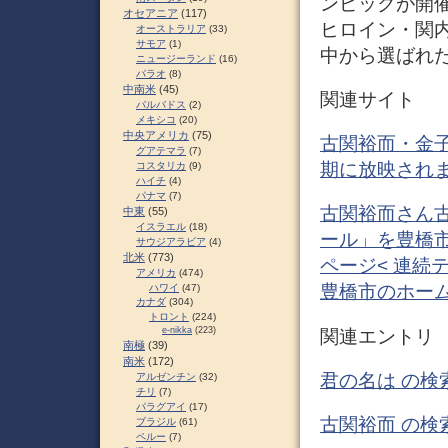
ンピックが開催
オセアニア
(117)
ヒロイン・関内
オーストラリア
(33)
サモア
(1)
中から選ばれた
ニュージーランド
(16)
パラオ
(8)
中南米
(45)
関連サイト
バルバドス
(2)
メキシコ
(20)
中央アメリカ
(75)
古関裕而・金子
グアテマラ
(7)
期に放映されま
コスタリカ
(9)
ハイチ
(4)
パナマ
(7)
古関裕而さん
中東
(55)
イスラエル
(18)
ール」を豊橋市
サウジアラビア
(4)
北米
(773)
ページ<
連続テ
アメリカ
(474)
豊橋市のホー
ハワイ
(47)
カナダ
(304)
トロント
(224)
e-nikka
(223)
関連エントリ
南極
(39)
南米
(172)
君の名は の検
アルゼンチン
(32)
チリ
(7)
パラグアイ
(17)
古関裕而 の検
ブラジル
(61)
ペルー
(7)