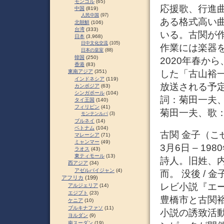
モンゴル
(65)
応援歌、行進
中国
(819)
人民中国
(97)
ある格式高い
北朝鮮
(106)
台湾
(333)
いる。古関が
日本
(3,968)
日中文化交流
(105)
作業には楽器
日本の皇室
(88)
韓国
(250)
2020年春か
香港
(83)
した「古山裕
東南アジア
(351)
インドネシア
(119)
放送される予定
カンボジア
(63)
シンガポール
(104)
詞：菊田一夫、
タイ王国
(140)
フィリピン
(41)
菊田一夫、歌：
モンテンルパ
(3)
ブルネイ
(14)
ベトナム
(104)
古関 金子（こせき
マレーシア
(71)
ミャンマー
(49)
3月6日 – 1
ラオス
(43)
東ティモール
(13)
詩人。旧姓、
西アジア
(34)
アゼルバイジャン
(4)
而。 没後 /
アフリカ
(199)
レビ小説『エー
アルジェリア
(14)
エジプト
(23)
豊橋市と古関
ケニア
(10)
ブルキナファソ
(11)
小説の誘致活
ヨルダン
(9)
南スーダン
(19)