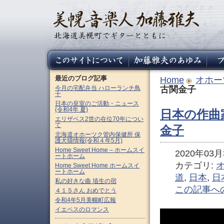
最近のブログ記事
Home
オホー
今月の宅配弁当 ハローランチ鳥
古関金子
十
日本の皇室のご活動・ニュース
(令和4年 夏)
日本の作曲
エリザベス2世の在位70年につい
て
金子
北海道オホーツク管内保健所 保
護犬猫情報(令和４年5月)
Home Sweet Home – ホームスイ
2020年03月3
ートホーム
カテゴリ:
Home Sweet Home ホームスイ
ートホーム
道
,
日本
,
日
私の好きな曲 埴生の宿
この記事へ
４１５さん おめでとう
令和4年5月美幌町広報
イエペスのロマンス