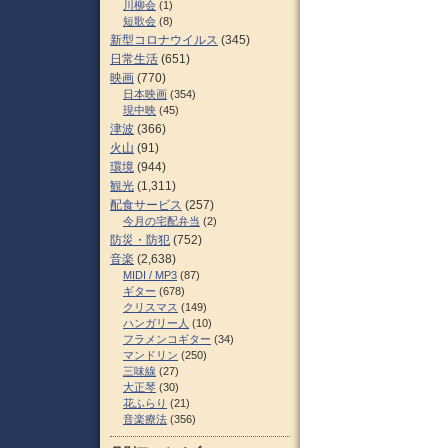
川柳会
(1)
短歌会
(8)
新型コロナウイルス
(345)
日常生活
(651)
映画
(770)
日本映画
(354)
現中映
(45)
津波
(366)
火山
(91)
環境
(944)
観光
(1,311)
配食サービス
(257)
今月の宅配弁当
(2)
防災・防犯
(752)
音楽
(2,638)
MIDI / MP3
(87)
ギター
(678)
クリスマス
(149)
ハンガリー人
(10)
フラメンコギター
(34)
マンドリン
(250)
三味線
(27)
大正琴
(30)
花ふらり
(21)
音楽療法
(356)