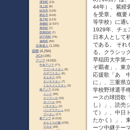
湧別町
(13)
44年）、紫綬
滝上町
(6)
紋別市
(126)
を受章。 概要
網走市
(416)
置戸町
(113)
等学校）に通
美幌町
(2,537)
1929年、チ
興部町
(7)
西興部村
(7)
日本人として
訓子府町
(76)
遠軽町
(60)
である。 そ
北海道人
(1,155)
る。クラシッ
国際
(4,294)
JICA
(195)
早稲田大学第
アジア
(4,032)
中央アジア
(77)
ぞ覇者」、東
ウズベキスタン
(9)
応援歌「あゝ
カザフスタン
(6)
キルギス
(15)
に」、三重県
タジキスタン
(7)
トルクメニスタン
(3)
学校野球選手
南アジア
(118)
インド
(36)
ースの球団歌
スリランカ
(18)
ネパール
(10)
し）」、読売
パキスタン
(2)
バングラデシュ
(12)
て）」、中日
ブータン
(17)
東アジア
(4,018)
たかく）」、
オルドスの風
(159)
ーツ中継テー
マカオ
(48)