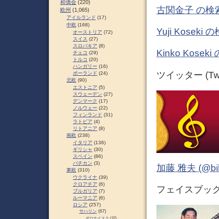
和僑会
(220)
古関金子 の検
欧州
(1,065)
アイルランド
(17)
中欧
(168)
Yuji Kose
オーストリア
(72)
スイス
(27)
スロパキア
(8)
Kinko Kos
チェコ
(29)
トルコ
(20)
ハンガリー
(16)
ツイッター (Twit
ポーランド
(24)
北欧
(90)
エストニア
(5)
スウェーデン
(27)
デンマーク
(17)
ノルウェー
(22)
フィンランド
(31)
ラトビア
(4)
リトアニア
(8)
南欧
(238)
イタリア
(136)
ギリシャ
(30)
スペイン
(86)
バチカン
(3)
加藤 雅夫 (@bihor
東欧
(310)
ウクライナ
(39)
クロアチア
(6)
フェイスブック (
ブルガリア
(7)
ルーマニア
(6)
ロシア
(257)
サハリン
(67)
ポロナイスク
(37)