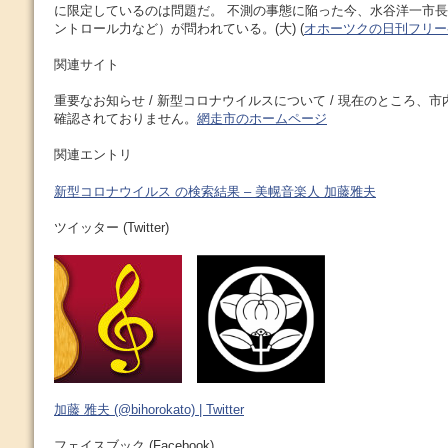
に限定しているのは問題だ。 不測の事態に陥った今、水谷洋一市
ントロール力など）が問われている。(大) (
オホーツクの日刊フリー
関連サイト
重要なお知らせ / 新型コロナウイルスについて / 現在のところ、
確認されておりません。
網走市のホームページ
関連エントリ
新型コロナウイルス の検索結果 – 美幌音楽人 加藤雅夫
ツイッター (Twitter)
加藤 雅夫 (@bihorokato) | Twitter
フェイスブック (Facebook)