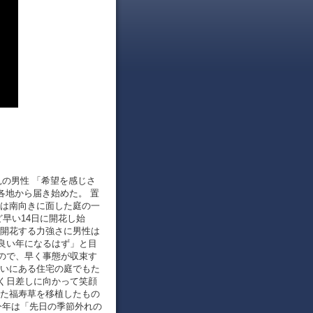
北見の男性 「希望を感じさ
各地から届き始めた。 置
では南向きに面した庭の一
早い14日に開花し始
に開花する力強さに男性は
良い年になるはず」と目
ので、早く事態が収束す
沿いにある住宅の庭でもた
く日差しに向かって笑顔
いた福寿草を移植したもの
今年は「先日の季節外れの