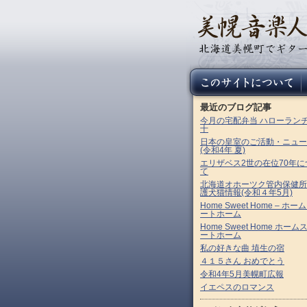
最近のブログ記事
今月の宅配弁当 ハローラン
十
日本の皇室のご活動・ニュー
(令和4年 夏)
エリザベス2世の在位70年に
て
北海道オホーツク管内保健所
護犬猫情報(令和４年5月)
Home Sweet Home – ホー
ートホーム
Home Sweet Home ホーム
ートホーム
私の好きな曲 埴生の宿
４１５さん おめでとう
令和4年5月美幌町広報
イエペスのロマンス