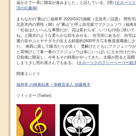
温かさで一斉に開花が進みました」と話している。(理) (
オホーツク
済の伝書鳩
)
まちなかの“裏山”に福寿草 2020/03/21掲載（北見市／話題） 男性
北見市内の男性（88）が“裏山”と呼ぶ自宅庭でフクジュソウ（福寿
「社会はたいへんな事態だが、花は変わらず、いつもの頃に咲いて
ね」と陽光のような柔らかな顔をみせる。 住宅街にあるが、自宅
裏の笹やぶとヤチダモの生える斜面約2600平方㍍を教員退職後に
た。 南西に面して陽当たりが良く、雪解けとともにフクジュソウ
と背伸びして春一番のフクジュソウは体にいっぱいに土を付けたやん
日前後に開花し、今年もその時期がやってきた。太陽が照ると花開
しまう少し照れ屋さんでもある。 (
オホーツクのフリーペーパー経
関連エントリ
福寿草 の検索結果 – 美幌音楽人 加藤雅夫
ツイッター (Twitter)