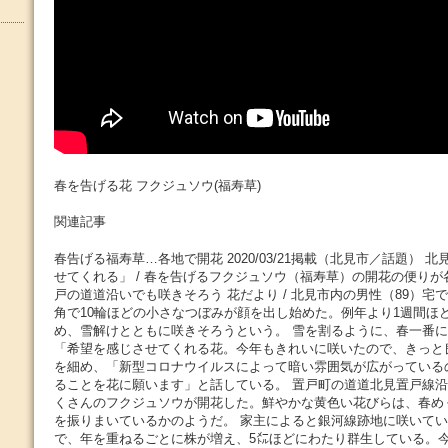
春を告げる花 フクジュソウ(福寿草)
関連記事
春告げる福寿草…各地で開花 2020/03/21掲載（北見市／話題） 
せてくれる」 / 春を告げるフクジュソウ（福寿草）の開花の便りが
戸の道道沿いでも咲きそろう 花だより / 北見市内の男性（89）宅
角で10輪ほどの小さなつぼみが顔を出し始めた。例年より1週間ほど
め、雪解けとともに咲きそろうという。 雪を割るように、春一番
「希望を感じさせてくれる花。今年もきれいに咲いたので、きっと
を細め、「新型コロナウイルスによって暗い雰囲気が広がっている
ることを花に願います」と話している。 置戸町の道道北見置戸線
くさんのフクジュソウが開花した。鮮やかな黄色い花びらは、春め
を振りまいているかのようだ。 家主によると銀河線跡地に咲いて
で、年を重ねるごとに株が増え、5㍍ほどにわたり群生している。