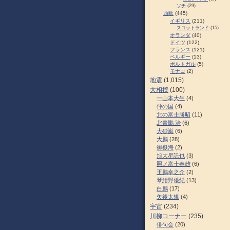
ソチ
(29)
西欧
(445)
イギリス
(211)
スコットランド
(15)
オランダ
(40)
ドイツ
(122)
フランス
(121)
ベルギー
(13)
ポルトガル
(5)
モナコ
(2)
地震
(1,015)
大相撲
(100)
一山本大生
(4)
仲の国
(4)
北の富士勝昭
(11)
北青鵬 治
(6)
大砂嵐
(6)
大鵬
(28)
御嶽海
(2)
旭大星託也
(3)
照ノ富士春雄
(6)
王鵬幸之介
(2)
琴紺野優紀
(13)
白鵬
(17)
矢後太規
(4)
宇宙
(234)
川柳コーナー
(235)
俳句会
(20)