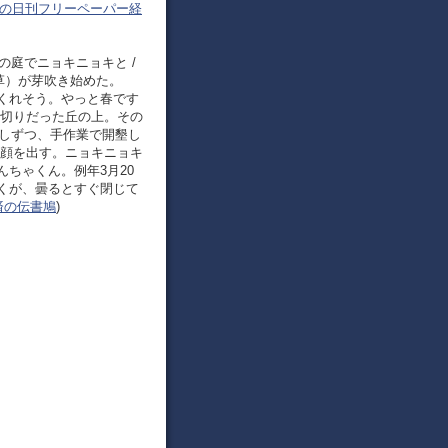
の日刊フリーペーパー経
宅の庭でニョキニョキと /
草）が芽吹き始めた。
くれそう。やっと春です
は切りだった丘の上。その
少しずつ、手作業で開墾し
が顔を出す。ニョキニョキ
ちゃくん。例年3月20
くが、曇るとすぐ閉じて
済の伝書鳩
)