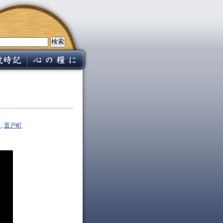
ス
,
置戸町