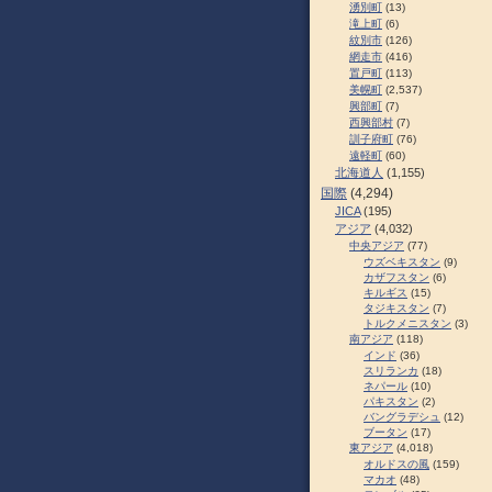
湧別町
(13)
滝上町
(6)
紋別市
(126)
網走市
(416)
置戸町
(113)
美幌町
(2,537)
興部町
(7)
西興部村
(7)
訓子府町
(76)
遠軽町
(60)
北海道人
(1,155)
国際
(4,294)
JICA
(195)
アジア
(4,032)
中央アジア
(77)
ウズベキスタン
(9)
カザフスタン
(6)
キルギス
(15)
タジキスタン
(7)
トルクメニスタン
(3)
南アジア
(118)
インド
(36)
スリランカ
(18)
ネパール
(10)
パキスタン
(2)
バングラデシュ
(12)
ブータン
(17)
東アジア
(4,018)
オルドスの風
(159)
マカオ
(48)