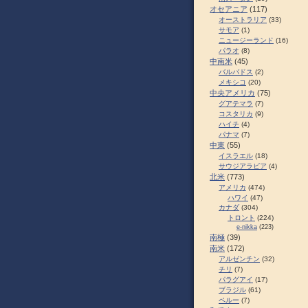
オセアニア
(117)
オーストラリア
(33)
サモア
(1)
ニュージーランド
(16)
パラオ
(8)
中南米
(45)
バルバドス
(2)
メキシコ
(20)
中央アメリカ
(75)
グアテマラ
(7)
コスタリカ
(9)
ハイチ
(4)
パナマ
(7)
中東
(55)
イスラエル
(18)
サウジアラビア
(4)
北米
(773)
アメリカ
(474)
ハワイ
(47)
カナダ
(304)
トロント
(224)
e-nikka
(223)
南極
(39)
南米
(172)
アルゼンチン
(32)
チリ
(7)
パラグアイ
(17)
ブラジル
(61)
ペルー
(7)