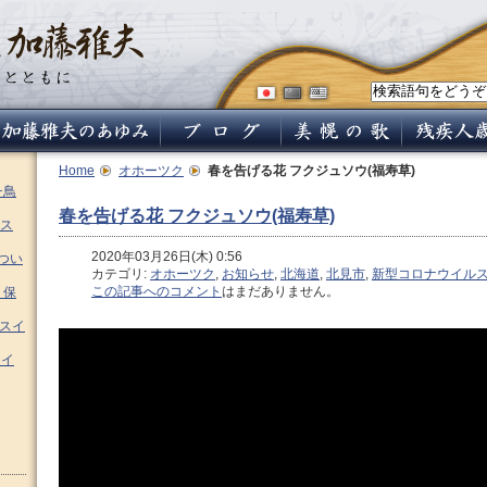
Home
オホーツク
春を告げる花 フクジュソウ(福寿草)
チ鳥
春を告げる花 フクジュソウ(福寿草)
ス
2020年03月26日(木) 0:56
つい
カテゴリ:
オホーツク
,
お知らせ
,
北海道
,
北見市
,
新型コロナウイル
この記事へのコメント
はまだありません。
 保
ムスイ
スイ