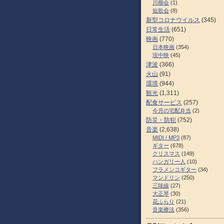
川柳会
(1)
短歌会
(8)
新型コロナウイルス
(345)
日常生活
(651)
映画
(770)
日本映画
(354)
現中映
(45)
津波
(366)
火山
(91)
環境
(944)
観光
(1,311)
配食サービス
(257)
今月の宅配弁当
(2)
防災・防犯
(752)
音楽
(2,638)
MIDI / MP3
(87)
ギター
(678)
クリスマス
(149)
ハンガリー人
(10)
フラメンコギター
(34)
マンドリン
(250)
三味線
(27)
大正琴
(30)
花ふらり
(21)
音楽療法
(356)