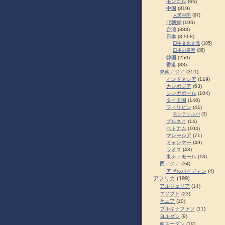
モンゴル
(65)
中国
(819)
人民中国
(97)
北朝鮮
(106)
台湾
(333)
日本
(3,968)
日中文化交流
(105)
日本の皇室
(88)
韓国
(250)
香港
(83)
東南アジア
(351)
インドネシア
(119)
カンボジア
(63)
シンガポール
(104)
タイ王国
(140)
フィリピン
(41)
モンテンルパ
(3)
ブルネイ
(14)
ベトナム
(104)
マレーシア
(71)
ミャンマー
(49)
ラオス
(43)
東ティモール
(13)
西アジア
(34)
アゼルバイジャン
(4)
アフリカ
(199)
アルジェリア
(14)
エジプト
(23)
ケニア
(10)
ブルキナファソ
(11)
ヨルダン
(9)
南スーダン
(19)