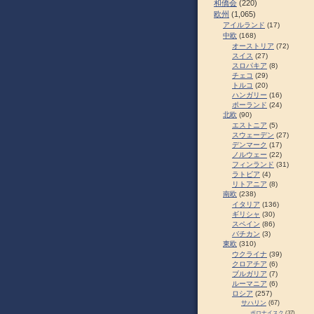
和僑会
(220)
欧州
(1,065)
アイルランド
(17)
中欧
(168)
オーストリア
(72)
スイス
(27)
スロパキア
(8)
チェコ
(29)
トルコ
(20)
ハンガリー
(16)
ポーランド
(24)
北欧
(90)
エストニア
(5)
スウェーデン
(27)
デンマーク
(17)
ノルウェー
(22)
フィンランド
(31)
ラトビア
(4)
リトアニア
(8)
南欧
(238)
イタリア
(136)
ギリシャ
(30)
スペイン
(86)
バチカン
(3)
東欧
(310)
ウクライナ
(39)
クロアチア
(6)
ブルガリア
(7)
ルーマニア
(6)
ロシア
(257)
サハリン
(67)
ポロナイスク
(37)