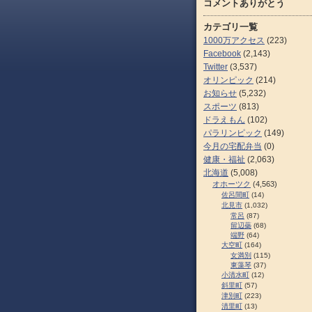
コメントありがとう
カテゴリ一覧
1000万アクセス
(223)
Facebook
(2,143)
Twitter
(3,537)
オリンピック
(214)
お知らせ
(5,232)
スポーツ
(813)
ドラえもん
(102)
パラリンピック
(149)
今月の宅配弁当
(0)
健康・福祉
(2,063)
北海道
(5,008)
オホーツク
(4,563)
佐呂間町
(14)
北見市
(1,032)
常呂
(87)
留辺蘂
(68)
端野
(64)
大空町
(164)
女満別
(115)
東藻琴
(37)
小清水町
(12)
斜里町
(57)
津別町
(223)
清里町
(13)