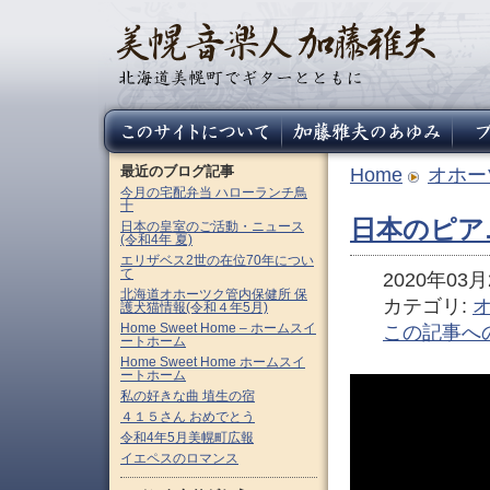
最近のブログ記事
Home
オホー
今月の宅配弁当 ハローランチ鳥
十
日本のピアニス
日本の皇室のご活動・ニュース
(令和4年 夏)
エリザベス2世の在位70年につい
て
2020年03月2
北海道オホーツク管内保健所 保
カテゴリ:
護犬猫情報(令和４年5月)
Home Sweet Home – ホームスイ
この記事へ
ートホーム
Home Sweet Home ホームスイ
ートホーム
私の好きな曲 埴生の宿
４１５さん おめでとう
令和4年5月美幌町広報
イエペスのロマンス