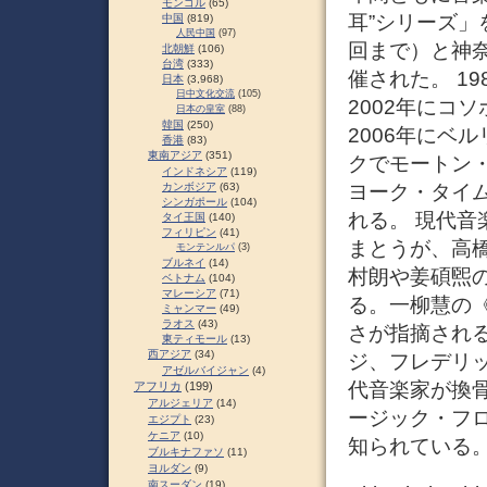
モンゴル
(65)
耳”シリーズ」
中国
(819)
人民中国
(97)
回まで）と神奈
北朝鮮
(106)
台湾
(333)
催された。 1
日本
(3,968)
日中文化交流
(105)
2002年にコ
日本の皇室
(88)
韓国
(250)
2006年にベ
香港
(83)
東南アジア
(351)
クでモートン
インドネシア
(119)
ヨーク・タイム
カンボジア
(63)
シンガポール
(104)
れる。 現代
タイ王国
(140)
フィリピン
(41)
まとうが、高
モンテンルパ
(3)
ブルネイ
(14)
村朗や姜碩煕
ベトナム
(104)
マレーシア
(71)
る。一柳慧の
ミャンマー
(49)
ラオス
(43)
さが指摘され
東ティモール
(13)
西アジア
(34)
ジ、フレデリ
アゼルバイジャン
(4)
代音楽家が換
アフリカ
(199)
アルジェリア
(14)
ージック・フ
エジプト
(23)
ケニア
(10)
知られている。 
ブルキナファソ
(11)
ヨルダン
(9)
南スーダン
(19)