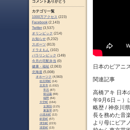
コメントありがとう
カテゴリ一覧
1000万アクセス
(223)
Facebook
(2,143)
Twitter
(3,537)
オリンピック
(214)
お知らせ
(5,232)
スポーツ
(813)
ドラえもん
(102)
パラリンピック
(149)
今月の宅配弁当
(0)
日本のピアニスト 
健康・福祉
(2,063)
北海道
(5,008)
オホーツク
(4,563)
関連記事
佐呂間町
(14)
北見市
(1,032)
常呂
(87)
高橋アキ 日本の
留辺蘂
(68)
端野
(64)
年9月6日 –
大空町
(164)
略歴 / 神奈
女満別
(115)
東藻琴
(37)
長を務めた音
小清水町
(12)
斜里町
(57)
より母にピア
津別町
(223)
清里町
(13)