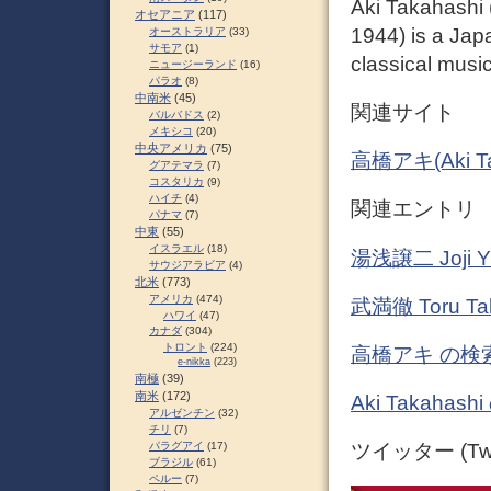
Aki Takahashi
オセアニア
(117)
1944) is a Jap
オーストラリア
(33)
サモア
(1)
classical music
ニュージーランド
(16)
パラオ
(8)
中南米
(45)
関連サイト
バルバドス
(2)
メキシコ
(20)
中央アメリカ
(75)
高橋アキ(Aki 
グアテマラ
(7)
コスタリカ
(9)
ハイチ
(4)
関連エントリ
パナマ
(7)
中東
(55)
イスラエル
(18)
湯浅譲二 Joji
サウジアラビア
(4)
北米
(773)
アメリカ
(474)
武満徹 Toru 
ハワイ
(47)
カナダ
(304)
トロント
(224)
高橋アキ の検
e-nikka
(223)
南極
(39)
南米
(172)
Aki Takah
アルゼンチン
(32)
チリ
(7)
パラグアイ
(17)
ツイッター (Twit
ブラジル
(61)
ペルー
(7)