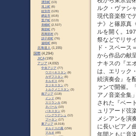
校から東京芸
湧別町
(13)
ルク・ヴァシャ
滝上町
(6)
紋別市
(126)
現代音楽祭で
網走市
(416)
置戸町
(113)
ナ》と篠原真《
美幌町
(2,537)
興部町
(7)
ルを開く。19
西興部村
(7)
祭などでリサ
訓子府町
(76)
遠軽町
(60)
ド・スペース
北海道人
(1,155)
国際
(4,294)
から作品の献呈
JICA
(195)
ナキスの『エオ
アジア
(4,032)
中央アジア
(77)
は、エリック
ウズベキスタン
(9)
カザフスタン
(6)
続演奏会』を
キルギス
(15)
タジキスタン
(7)
ァンで開催。
トルクメニスタン
(3)
アノ音楽全集」
南アジア
(118)
インド
(36)
された『ベート
スリランカ
(18)
ネパール
(10)
ュリアード弦
パキスタン
(2)
バングラデシュ
(12)
メシアンを演奏
ブータン
(17)
東アジア
(4,018)
に長いピアノ曲
オルドスの風
(159)
マカオ
(48)
年間ともに音楽