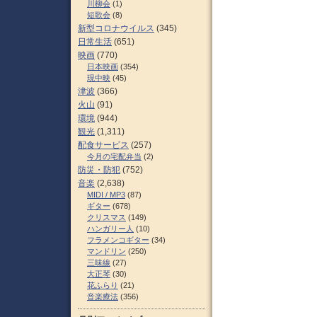
川柳会
(1)
短歌会
(8)
新型コロナウイルス
(345)
日常生活
(651)
映画
(770)
日本映画
(354)
現中映
(45)
津波
(366)
火山
(91)
環境
(944)
観光
(1,311)
配食サービス
(257)
今月の宅配弁当
(2)
防災・防犯
(752)
音楽
(2,638)
MIDI / MP3
(87)
ギター
(678)
クリスマス
(149)
ハンガリー人
(10)
フラメンコギター
(34)
マンドリン
(250)
三味線
(27)
大正琴
(30)
花ふらり
(21)
音楽療法
(356)