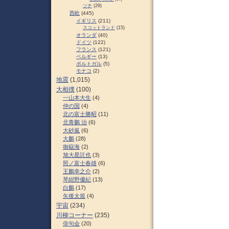
ソチ
(29)
西欧
(445)
イギリス
(211)
スコットランド
(15)
オランダ
(40)
ドイツ
(122)
フランス
(121)
ベルギー
(13)
ポルトガル
(5)
モナコ
(2)
地震
(1,015)
大相撲
(100)
一山本大生
(4)
仲の国
(4)
北の富士勝昭
(11)
北青鵬 治
(6)
大砂嵐
(6)
大鵬
(28)
御嶽海
(2)
旭大星託也
(3)
照ノ富士春雄
(6)
王鵬幸之介
(2)
琴紺野優紀
(13)
白鵬
(17)
矢後太規
(4)
宇宙
(234)
川柳コーナー
(235)
俳句会
(20)