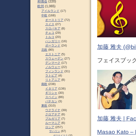
和僑会
(220)
欧州
(1,065)
アイルランド
(17)
中欧
(168)
オーストリア
(72)
スイス
(27)
スロパキア
(8)
チェコ
(29)
トルコ
(20)
ハンガリー
(16)
加藤 雅夫 (@bihor
ポーランド
(24)
北欧
(90)
エストニア
(5)
スウェーデン
(27)
フェイスブック (
デンマーク
(17)
ノルウェー
(22)
フィンランド
(31)
ラトビア
(4)
リトアニア
(8)
南欧
(238)
イタリア
(136)
ギリシャ
(30)
スペイン
(86)
バチカン
(3)
東欧
(310)
ウクライナ
(39)
クロアチア
(6)
加藤 雅夫 | Fac
ブルガリア
(7)
ルーマニア
(6)
ロシア
(257)
Masao Kato –
サハリン
(67)
ポロナイスク
(37)