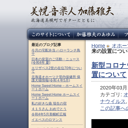
最近のブログ記事
Home
オホー
今月の宅配弁当 ハローランチ鳥
来の設置につい
十
日本の皇室のご活動・ニュース
(令和4年 夏)
新型コロナ
エリザベス2世の在位70年につい
て
置について
北海道オホーツク管内保健所 保
護犬猫情報(令和４年5月)
Home Sweet Home – ホームスイ
2020年03月1
ートホーム
カテゴリ:
Home Sweet Home ホームスイ
ートホーム
ナウイルス
私の好きな曲 埴生の宿
この記事へ
４１５さん おめでとう
令和4年5月美幌町広報
イエペスのロマンス