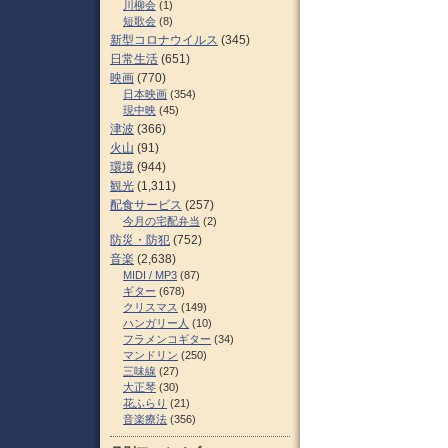
川柳会
(1)
短歌会
(8)
新型コロナウイルス
(345)
日常生活
(651)
映画
(770)
日本映画
(354)
現中映
(45)
津波
(366)
火山
(91)
環境
(944)
観光
(1,311)
配食サービス
(257)
今月の宅配弁当
(2)
防災・防犯
(752)
音楽
(2,638)
MIDI / MP3
(87)
ギター
(678)
クリスマス
(149)
ハンガリー人
(10)
フラメンコギター
(34)
マンドリン
(250)
三味線
(27)
大正琴
(30)
花ふらり
(21)
音楽療法
(356)