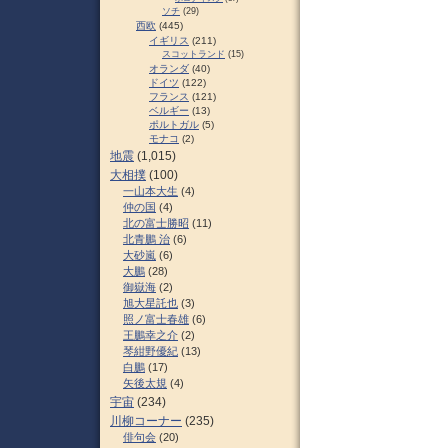
ソチ
(29)
西欧
(445)
イギリス
(211)
スコットランド
(15)
オランダ
(40)
ドイツ
(122)
フランス
(121)
ベルギー
(13)
ポルトガル
(5)
モナコ
(2)
地震
(1,015)
大相撲
(100)
一山本大生
(4)
仲の国
(4)
北の富士勝昭
(11)
北青鵬 治
(6)
大砂嵐
(6)
大鵬
(28)
御嶽海
(2)
旭大星託也
(3)
照ノ富士春雄
(6)
王鵬幸之介
(2)
琴紺野優紀
(13)
白鵬
(17)
矢後太規
(4)
宇宙
(234)
川柳コーナー
(235)
俳句会
(20)