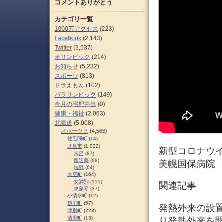
コメントありがとう
カテゴリ一覧
1000万アクセス
(223)
Facebook
(2,143)
Twitter
(3,537)
オリンピック
(214)
お知らせ
(5,232)
スポーツ
(813)
ドラえもん
(102)
パラリンピック
(149)
今月の宅配弁当
(0)
健康・福祉
(2,063)
北海道
(5,008)
オホーツク
(4,563)
佐呂間町
(14)
北見市
(1,032)
新型コロナウイ
常呂
(87)
留辺蘂
(68)
美幌国保病院
端野
(64)
大空町
(164)
女満別
(115)
関連記事
東藻琴
(37)
小清水町
(12)
斜里町
(57)
発熱外来の設置
津別町
(223)
清里町
(13)
り発熱外来を