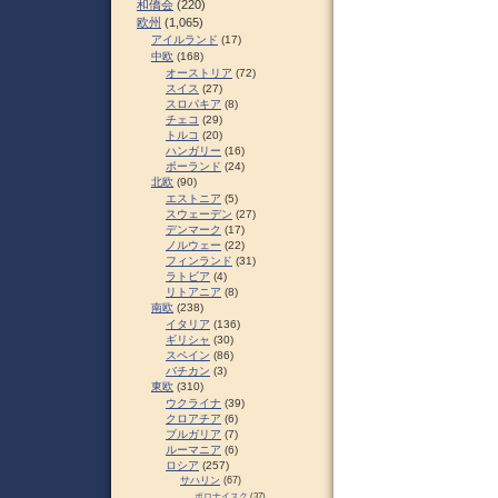
和僑会
(220)
欧州
(1,065)
アイルランド
(17)
中欧
(168)
オーストリア
(72)
スイス
(27)
スロパキア
(8)
チェコ
(29)
トルコ
(20)
ハンガリー
(16)
ポーランド
(24)
北欧
(90)
エストニア
(5)
スウェーデン
(27)
デンマーク
(17)
ノルウェー
(22)
フィンランド
(31)
ラトビア
(4)
リトアニア
(8)
南欧
(238)
イタリア
(136)
ギリシャ
(30)
スペイン
(86)
バチカン
(3)
東欧
(310)
ウクライナ
(39)
クロアチア
(6)
ブルガリア
(7)
ルーマニア
(6)
ロシア
(257)
サハリン
(67)
ポロナイスク
(37)