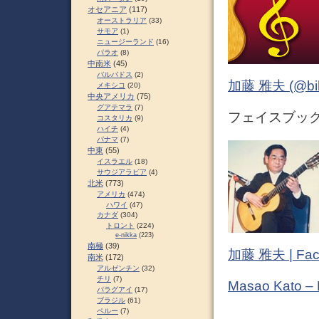
オセアニア
(117)
オーストラリア
(33)
サモア
(1)
ニュージーランド
(16)
パラオ
(8)
中南米
(45)
バルバドス
(2)
加藤 雅夫 (@bihor
メキシコ
(20)
中央アメリカ
(75)
グアテマラ
(7)
フェイスブック (
コスタリカ
(9)
ハイチ
(4)
パナマ
(7)
中東
(55)
イスラエル
(18)
サウジアラビア
(4)
北米
(773)
アメリカ
(474)
ハワイ
(47)
カナダ
(304)
トロント
(224)
e-nikka
(223)
南極
(39)
加藤 雅夫 | Fac
南米
(172)
アルゼンチン
(32)
チリ
(7)
Masao Kato –
パラグアイ
(17)
ブラジル
(61)
ペルー
(7)