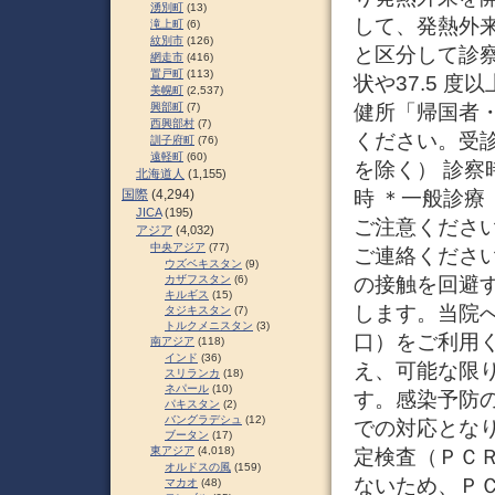
湧別町
(13)
して、発熱外
滝上町
(6)
紋別市
(126)
と区分して診
網走市
(416)
置戸町
(113)
状や37.5 
美幌町
(2,537)
健所「帰国者・接
興部町
(7)
西興部村
(7)
ください。受診
訓子府町
(76)
遠軽町
(60)
を除く） 診察
北海道人
(1,155)
時 ＊一般診
国際
(4,294)
JICA
(195)
ご注意ください
アジア
(4,032)
中央アジア
(77)
ご連絡ください。
ウズベキスタン
(9)
の接触を回避
カザフスタン
(6)
キルギス
(15)
します。当院
タジキスタン
(7)
トルクメニスタン
(3)
口）をご利用
南アジア
(118)
インド
(36)
え、可能な限
スリランカ
(18)
ネパール
(10)
す。感染予防
パキスタン
(2)
バングラデシュ
(12)
での対応とな
ブータン
(17)
東アジア
(4,018)
定検査（ＰＣ
オルドスの風
(159)
ないため、Ｐ
マカオ
(48)