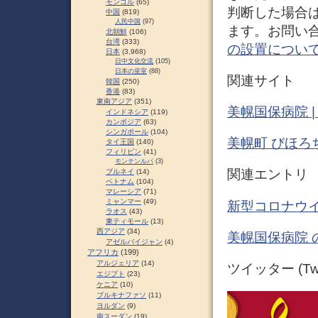
モンゴル
(65)
判断した場合
中国
(819)
人民中国
(97)
ます。お問い合わせ
北朝鮮
(106)
台湾
(333)
の設置について
日本
(3,968)
日中文化交流
(105)
日本の皇室
(88)
関連サイト
韓国
(250)
香港
(83)
東南アジア
(351)
美幌国保病院 
インドネシア
(119)
カンボジア
(63)
シンガポール
(104)
美幌町 びほろちょ
タイ王国
(140)
フィリピン
(41)
モンテンルパ
(3)
関連エントリ
ブルネイ
(14)
ベトナム
(104)
マレーシア
(71)
ミャンマー
(49)
新型コロナウイ
ラオス
(43)
東ティモール
(13)
西アジア
(34)
美幌国保病院 
アゼルバイジャン
(4)
アフリカ
(199)
アルジェリア
(14)
ツイッター (Twit
エジプト
(23)
ケニア
(10)
ブルキナファソ
(11)
ヨルダン
(9)
南スーダン
(19)