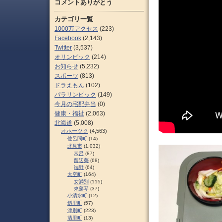
コメントありがとう
カテゴリ一覧
1000万アクセス
(223)
Facebook
(2,143)
Twitter
(3,537)
オリンピック
(214)
お知らせ
(5,232)
スポーツ
(813)
ドラえもん
(102)
パラリンピック
(149)
今月の宅配弁当
(0)
健康・福祉
(2,063)
北海道
(5,008)
オホーツク
(4,563)
佐呂間町
(14)
北見市
(1,032)
常呂
(87)
留辺蘂
(68)
端野
(64)
大空町
(164)
女満別
(115)
東藻琴
(37)
小清水町
(12)
斜里町
(57)
津別町
(223)
清里町
(13)