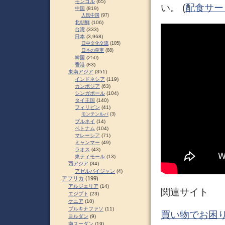
モンゴル
(65)
い。 (
配食サー
中国
(819)
人民中国
(97)
北朝鮮
(106)
台湾
(333)
日本
(3,968)
日中文化交流
(105)
日本の皇室
(88)
韓国
(250)
香港
(83)
東南アジア
(351)
インドネシア
(119)
カンボジア
(63)
シンガポール
(104)
タイ王国
(140)
フィリピン
(41)
モンテンルパ
(3)
ブルネイ
(14)
ベトナム
(104)
マレーシア
(71)
ミャンマー
(49)
ラオス
(43)
東ティモール
(13)
西アジア
(34)
アゼルバイジャン
(4)
アフリカ
(199)
アルジェリア
(14)
関連サイト
エジプト
(23)
ケニア
(10)
ブルキナファソ
(11)
買い物でお困り
ヨルダン
(9)
南スーダン
(19)