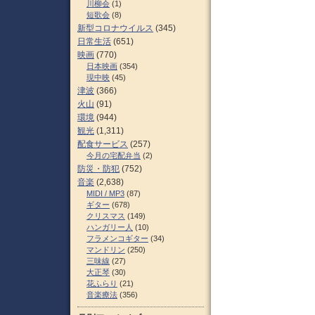
川柳会
(1)
短歌会
(8)
新型コロナウイルス
(345)
日常生活
(651)
映画
(770)
日本映画
(354)
現中映
(45)
津波
(366)
火山
(91)
環境
(944)
観光
(1,311)
配食サービス
(257)
今月の宅配弁当
(2)
防災・防犯
(752)
音楽
(2,638)
MIDI / MP3
(87)
ギター
(678)
クリスマス
(149)
ハンガリー人
(10)
フラメンコギター
(34)
マンドリン
(250)
三味線
(27)
大正琴
(30)
花ふらり
(21)
音楽療法
(356)