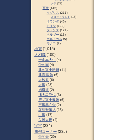
ソチ
(29)
西欧
(445)
イギリス
(211)
スコットランド
(15)
オランダ
(40)
ドイツ
(122)
フランス
(121)
ベルギー
(13)
ポルトガル
(5)
モナコ
(2)
地震
(1,015)
大相撲
(100)
一山本大生
(4)
仲の国
(4)
北の富士勝昭
(11)
北青鵬 治
(6)
大砂嵐
(6)
大鵬
(28)
御嶽海
(2)
旭大星託也
(3)
照ノ富士春雄
(6)
王鵬幸之介
(2)
琴紺野優紀
(13)
白鵬
(17)
矢後太規
(4)
宇宙
(234)
川柳コーナー
(235)
俳句会
(20)