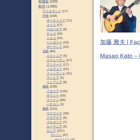
和僑会
(220)
欧州
(1,065)
アイルランド
(17)
中欧
(168)
オーストリア
(72)
スイス
(27)
スロパキア
(8)
チェコ
(29)
トルコ
(20)
加藤 雅夫 | Fac
ハンガリー
(16)
ポーランド
(24)
北欧
(90)
Masao Kato –
エストニア
(5)
スウェーデン
(27)
デンマーク
(17)
ノルウェー
(22)
フィンランド
(31)
ラトビア
(4)
リトアニア
(8)
南欧
(238)
イタリア
(136)
ギリシャ
(30)
スペイン
(86)
バチカン
(3)
東欧
(310)
ウクライナ
(39)
クロアチア
(6)
ブルガリア
(7)
ルーマニア
(6)
ロシア
(257)
サハリン
(67)
ポロナイスク
(37)