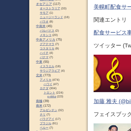
オセアニア
(117)
美幌町配食サ
オーストラリア
(33)
サモア
(1)
ニュージーランド
(16)
関連エントリ
パラオ
(8)
中南米
(45)
バルバドス
(2)
配食サービス事
メキシコ
(20)
中央アメリカ
(75)
グアテマラ
(7)
ツイッター (Twit
コスタリカ
(9)
ハイチ
(4)
パナマ
(7)
中東
(55)
イスラエル
(18)
サウジアラビア
(4)
北米
(773)
アメリカ
(474)
ハワイ
(47)
カナダ
(304)
トロント
(224)
e-nikka
(223)
加藤 雅夫 (@bihor
南極
(39)
南米
(172)
アルゼンチン
(32)
フェイスブック (
チリ
(7)
パラグアイ
(17)
ブラジル
(61)
ペルー
(7)