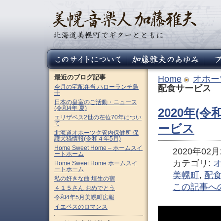
最近のブログ記事
Home
オホー
今月の宅配弁当 ハローランチ鳥
配食サービス
十
日本の皇室のご活動・ニュース
(令和4年 夏)
2020年(令
エリザベス2世の在位70年につい
て
ービス
北海道オホーツク管内保健所 保
護犬猫情報(令和４年5月)
Home Sweet Home – ホームスイ
2020年02月2
ートホーム
カテゴリ:
Home Sweet Home ホームスイ
ートホーム
美幌町
,
配
私の好きな曲 埴生の宿
この記事へ
４１５さん おめでとう
令和4年5月美幌町広報
イエペスのロマンス