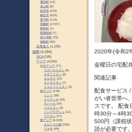
湧別町
(13)
滝上町
(6)
紋別市
(126)
網走市
(416)
置戸町
(113)
美幌町
(2,537)
興部町
(7)
西興部村
(7)
訓子府町
(76)
遠軽町
(60)
北海道人
(1,155)
2020年(令和
国際
(4,294)
JICA
(195)
アジア
(4,032)
金曜日の宅配弁
中央アジア
(77)
ウズベキスタン
(9)
カザフスタン
(6)
関連記事
キルギス
(15)
タジキスタン
(7)
トルクメニスタン
(3)
配食サービス 
南アジア
(118)
インド
(36)
がい者世帯へ
スリランカ
(18)
ネパール
(10)
スです。 配食
パキスタン
(2)
バングラデシュ
(12)
時30分～4時
ブータン
(17)
500円（課税
東アジア
(4,018)
オルドスの風
(159)
請が必要です
マカオ
(48)