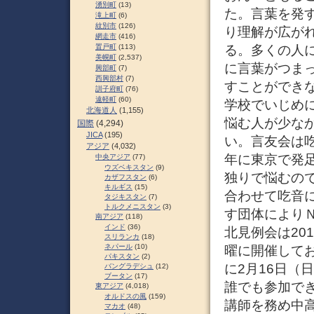
湧別町
(13)
た。言葉を発
滝上町
(6)
紋別市
(126)
り理解が広が
網走市
(416)
る。多くの人
置戸町
(113)
美幌町
(2,537)
に言葉がつま
興部町
(7)
西興部村
(7)
すことができ
訓子府町
(76)
遠軽町
(60)
学校でいじめ
北海道人
(1,155)
悩む人が少な
国際
(4,294)
JICA
(195)
い。言友会は吃
アジア
(4,032)
年に東京で発足
中央アジア
(77)
ウズベキスタン
(9)
独りで悩むの
カザフスタン
(6)
キルギス
(15)
合わせて吃音
タジキスタン
(7)
トルクメニスタン
(3)
す団体により
南アジア
(118)
インド
(36)
北見例会は20
スリランカ
(18)
ネパール
(10)
曜に開催して
パキスタン
(2)
に2月16日（
バングラデシュ
(12)
ブータン
(17)
誰でも参加でき
東アジア
(4,018)
オルドスの風
(159)
講師を務め中
マカオ
(48)