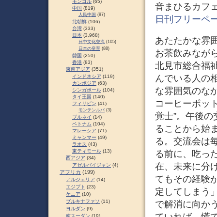
モンゴル
(65)
音まひるカフェ
中国
(819)
人民中国
(97)
日刊フリーペ
北朝鮮
(106)
台湾
(333)
日本
(3,968)
あたたかな雰囲気
日中文化交流
(105)
日本の皇室
(88)
お茶飲みながら
韓国
(250)
香港
(83)
北見市総合福
東南アジア
(351)
んでいる人の
インドネシア
(119)
カンボジア
(63)
な雰囲気のな
シンガポール
(104)
タイ王国
(140)
コーヒーポッ
フィリピン
(41)
モンテンルパ
(3)
覚士”。午後
ブルネイ
(14)
ベトナム
(104)
ることから始
マレーシア
(71)
ミャンマー
(49)
る。交流会は
ラオス
(43)
東ティモール
(13)
る前に、吃っ
西アジア
(34)
在、未来に分
アゼルバイジャン
(4)
アフリカ
(199)
てもその経験
アルジェリア
(14)
エジプト
(23)
定してしまう
ケニア
(10)
ブルキナファソ
(11)
で解消に向か
ヨルダン
(9)
ていれば、慌
南スーダン
(19)