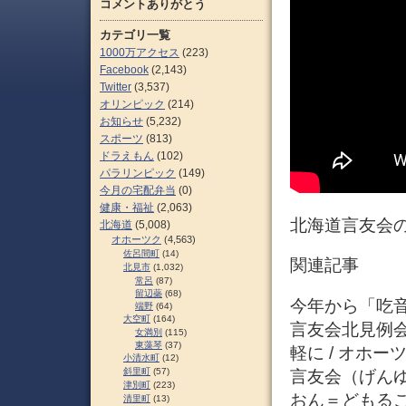
コメントありがとう
カテゴリ一覧
1000万アクセス
(223)
Facebook
(2,143)
Twitter
(3,537)
オリンピック
(214)
お知らせ
(5,232)
スポーツ
(813)
ドラえもん
(102)
パラリンピック
(149)
今月の宅配弁当
(0)
健康・福祉
(2,063)
北海道言友会の
北海道
(5,008)
オホーツク
(4,563)
佐呂間町
(14)
関連記事
北見市
(1,032)
常呂
(87)
留辺蘂
(68)
今年から「吃音カ
端野
(64)
大空町
(164)
言友会北見例会
女満別
(115)
東藻琴
(37)
軽に / オホ
小清水町
(12)
斜里町
(57)
言友会（げん
津別町
(223)
おん＝どもる
清里町
(13)