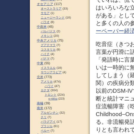
オセアニア
(117)
はいろいろな
オーストラリア
(33)
サモア
(1)
がある」とし
ニュージーランド
(16)
と多くの人の参
パラオ
(8)
中南米
(45)
ーペーパー経
バルバドス
(2)
メキシコ
(20)
中央アメリカ
(75)
吃音症（きつおんし
グアテマラ
(7)
コスタリカ
(9)
言葉が円滑に
ハイチ
(4)
「発語時に言
パナマ
(7)
中東
(55)
いは一時的に
イスラエル
(18)
サウジアラビア
(4)
してしまう（
北米
(773)
関）の疾病分類
アメリカ
(474)
ハワイ
(47)
以前のDSM-I
カナダ
(304)
トロント
(224)
断と統計マニュ
e-nikka
(223)
南極
(39)
症流暢障害（
南米
(172)
Childhood‒On
アルゼンチン
(32)
チリ
(7)
る。非流暢発
パラグアイ
(17)
ブラジル
(61)
りとも言われ
ペルー
(7)