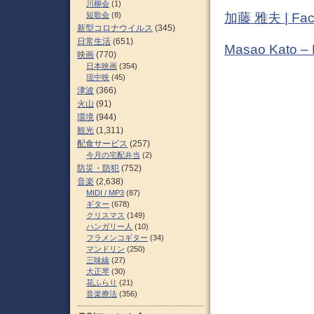
川柳会
(1)
短歌会
(8)
加藤 雅夫 | Fac
新型コロナウイルス
(345)
日常生活
(651)
Masao Kato –
映画
(770)
日本映画
(354)
現中映
(45)
津波
(366)
火山
(91)
環境
(944)
観光
(1,311)
配食サービス
(257)
今月の宅配弁当
(2)
防災・防犯
(752)
音楽
(2,638)
MIDI / MP3
(87)
ギター
(678)
クリスマス
(149)
ハンガリー人
(10)
フラメンコギター
(34)
マンドリン
(250)
三味線
(27)
大正琴
(30)
花ふらり
(21)
音楽療法
(356)