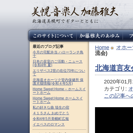
最近のブログ記事
Home
オホー
今月の宅配弁当 ハローランチ鳥
流会)
十
日本の皇室のご活動・ニュース
(令和4年 夏)
北海道言友
エリザベス2世の在位70年につい
て
北海道オホーツク管内保健所 保
2020年01月2
護犬猫情報(令和４年5月)
カテゴリ:
Home Sweet Home – ホームスイ
ートホーム
この記事へ
Home Sweet Home ホームスイ
ートホーム
私の好きな曲 埴生の宿
４１５さん おめでとう
令和4年5月美幌町広報
イエペスのロマンス