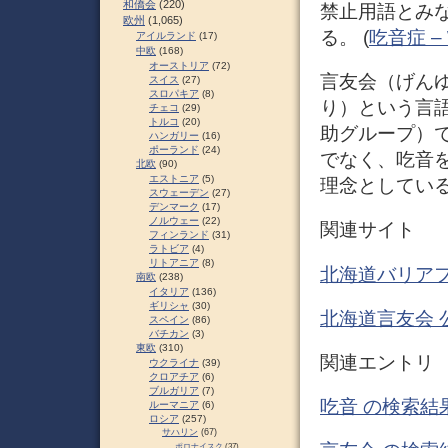
和僑会
(220)
禁止用語とみ
欧州
(1,065)
る。 (
吃音症 – W
アイルランド
(17)
中欧
(168)
オーストリア
(72)
言友会（げんゆ
スイス
(27)
スロパキア
(8)
り）という言
チェコ
(29)
トルコ
(20)
助グループ）
ハンガリー
(16)
ポーランド
(24)
でなく、吃音
北欧
(90)
エストニア
(5)
理念としている
スウェーデン
(27)
デンマーク
(17)
ノルウェー
(22)
関連サイト
フィンランド
(31)
ラトビア
(4)
リトアニア
(8)
北海道バリアフ
南欧
(238)
イタリア
(136)
ギリシャ
(30)
北海道言友会 公
スペイン
(86)
バチカン
(3)
東欧
(310)
関連エントリ
ウクライナ
(39)
クロアチア
(6)
ブルガリア
(7)
吃音 の検索結果
ルーマニア
(6)
ロシア
(257)
サハリン
(67)
ポロナイスク
(37)