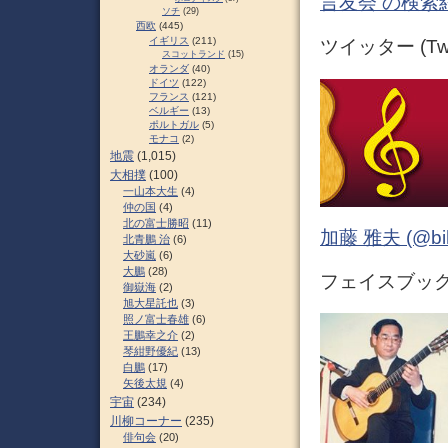
言友会 の検索
ソチ
(29)
西欧
(445)
イギリス
(211)
ツイッター (Twit
スコットランド
(15)
オランダ
(40)
ドイツ
(122)
フランス
(121)
ベルギー
(13)
ポルトガル
(5)
モナコ
(2)
地震
(1,015)
大相撲
(100)
一山本大生
(4)
仲の国
(4)
北の富士勝昭
(11)
加藤 雅夫 (@bihor
北青鵬 治
(6)
大砂嵐
(6)
大鵬
(28)
フェイスブック (
御嶽海
(2)
旭大星託也
(3)
照ノ富士春雄
(6)
王鵬幸之介
(2)
琴紺野優紀
(13)
白鵬
(17)
矢後太規
(4)
宇宙
(234)
川柳コーナー
(235)
俳句会
(20)